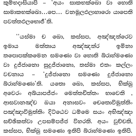
කුම්භදාසියාපි – ‘අයං සාකභක්ඛො වා හොති
සාමාකභක්ඛො…පෙ… වනමූලඵලාහාරො යාපෙති
පවත්තඵලභොජී’ති.
‘‘යස්මා ච ඛො, කස්සප, අඤ්ඤත්රෙව
ඉමාය මත්තාය අඤ්ඤත්ර ඉමිනා
තපොපක්කමෙන සමණො වා හොති බ්රාහ්මණො
වා දුජ්ජානො සුදුජ්ජානො, තස්මා එතං කල්ලං
වචනාය – ‘දුජ්ජානො සමණො දුජ්ජානො
බ්රාහ්මණො’ති. යතො ඛො, කස්සප, භික්ඛු
අවෙරං අබ්යාපජ්ජං මෙත්තචිත්තං භාවෙති
,
ආසවානඤ්ච ඛයා අනාසවං චෙතොවිමුත්තිං
පඤ්ඤාවිමුත්තිං දිට්ඨෙව ධම්මෙ සයං අභිඤ්ඤා
සච්ඡිකත්වා උපසම්පජ්ජ විහරති. අයං වුච්චති,
කස්සප, භික්ඛු සමණො ඉතිපි බ්රාහ්මණො ඉතිපි.