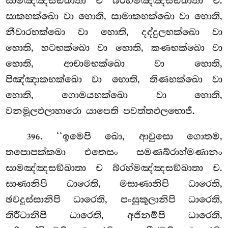
සාමඤ්ඤසඞ්ඛාතා ච බ්රහ්මඤ්ඤසඞ්ඛාතා ච.
සාකභක්ඛො වා හොති, සාමාකභක්ඛො වා හොති,
නීවාරභක්ඛො වා හොති, දද්දුලභක්ඛො වා
හොති, හටභක්ඛො වා හොති, කණභක්ඛො වා
හොති, ආචාමභක්ඛො වා හොති,
පිඤ්ඤාකභක්ඛො වා හොති, තිණභක්ඛො වා
හොති, ගොමයභක්ඛො වා හොති,
වනමූලඵලාහාරො යාපෙති පවත්තඵලභොජී.
. ‘‘ඉමෙපි ඛො, ආවුසො ගොතම,
396
තපොපක්කමා එතෙසං සමණබ්රාහ්මණානං
සාමඤ්ඤසඞ්ඛාතා ච බ්රහ්මඤ්ඤසඞ්ඛාතා ච.
සාණානිපි ධාරෙති, මසාණානිපි ධාරෙති,
ඡවදුස්සානිපි ධාරෙති, පංසුකූලානිපි ධාරෙති,
තිරීටානිපි ධාරෙති, අජිනම්පි
ධාරෙති,