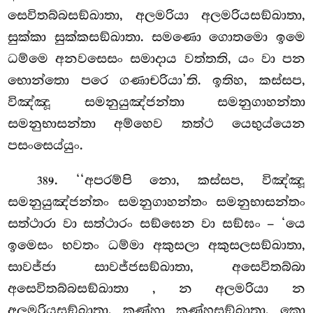
සෙවිතබ්බසඞ්ඛාතා, අලමරියා අලමරියසඞ්ඛාතා,
සුක්කා සුක්කසඞ්ඛාතා. සමණො ගොතමො ඉමෙ
ධම්මෙ අනවසෙසං සමාදාය වත්තති, යං වා පන
භොන්තො පරෙ ගණාචරියා’ති. ඉතිහ, කස්සප,
විඤ්ඤූ සමනුයුඤ්ජන්තා සමනුගාහන්තා
සමනුභාසන්තා අම්හෙව තත්ථ යෙභුය්යෙන
පසංසෙය්යුං.
. ‘‘අපරම්පි නො, කස්සප, විඤ්ඤූ
389
සමනුයුඤ්ජන්තං සමනුගාහන්තං සමනුභාසන්තං
සත්ථාරා වා සත්ථාරං සඞ්ඝෙන වා සඞ්ඝං – ‘යෙ
ඉමෙසං භවතං ධම්මා අකුසලා අකුසලසඞ්ඛාතා,
සාවජ්ජා සාවජ්ජසඞ්ඛාතා, අසෙවිතබ්බා
අසෙවිතබ්බසඞ්ඛාතා
, න අලමරියා න
අලමරියසඞ්ඛාතා, කණ්හා කණ්හසඞ්ඛාතා. කො