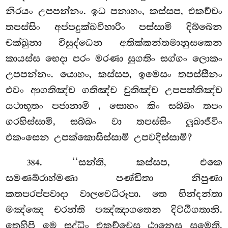
නිරයං උපපන්නං. ඉධ පනාහං, කස්සප, එකච්චං
තපස්සිං අප්පදුක්ඛවිහාරිං පස්සාමි දිබ්බෙන
චක්ඛුනා විසුද්ධෙන අතික්කන්තමානුසකෙන
කායස්ස භෙදා පරං මරණා සුගතිං සග්ගං ලොකං
උපපන්නං. යොහං, කස්සප, ඉමෙසං තපස්සීනං
එවං ආගතිඤ්ච ගතිඤ්ච චුතිඤ්ච උපපත්තිඤ්ච
යථාභූතං පජානාමි
, සොහං කිං සබ්බං තපං
ගරහිස්සාමි, සබ්බං වා තපස්සිං ලූඛාජීවිං
එකංසෙන උපක්කොසිස්සාමි උපවදිස්සාමි?
. ‘‘සන්ති, කස්සප, එකෙ
384
සමණබ්රාහ්මණා පණ්ඩිතා නිපුණා
කතපරප්පවාදා වාලවෙධිරූපා. තෙ භින්දන්තා
මඤ්ඤෙ චරන්ති පඤ්ඤාගතෙන දිට්ඨිගතානි.
තෙහිපි මෙ සද්ධිං එකච්චෙසු ඨානෙසු සමෙති,