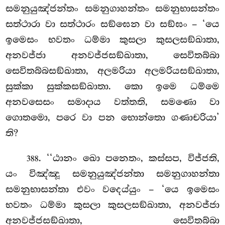
සමනුයුඤ්ජන්තං සමනුගාහන්තං සමනුභාසන්තං
සත්ථාරා වා සත්ථාරං සඞ්ඝෙන වා සඞ්ඝං – ‘යෙ
ඉමෙසං භවතං
ධම්මා කුසලා කුසලසඞ්ඛාතා,
අනවජ්ජා අනවජ්ජසඞ්ඛාතා, සෙවිතබ්බා
සෙවිතබ්බසඞ්ඛාතා, අලමරියා අලමරියසඞ්ඛාතා,
සුක්කා සුක්කසඞ්ඛාතා. කො ඉමෙ ධම්මෙ
අනවසෙසං සමාදාය වත්තති, සමණො වා
ගොතමො, පරෙ වා පන භොන්තො ගණාචරියා’
ති?
. ‘‘ඨානං ඛො පනෙතං, කස්සප, විජ්ජති,
388
යං විඤ්ඤූ සමනුයුඤ්ජන්තා සමනුගාහන්තා
සමනුභාසන්තා එවං වදෙය්යුං
– ‘යෙ ඉමෙසං
භවතං ධම්මා කුසලා කුසලසඞ්ඛාතා, අනවජ්ජා
අනවජ්ජසඞ්ඛාතා, සෙවිතබ්බා