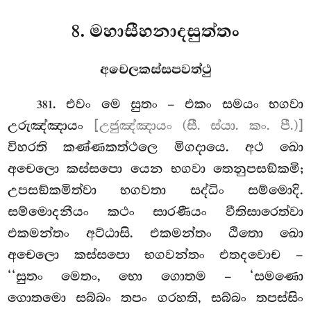
8. මහාසීහනාදසුත්තං
අචෙලකස්සපවත්ථු
. එවං
මෙ සුතං – එකං සමයං භගවා
381
උරුඤ්ඤායං
[උජුඤ්ඤායං (සී. ස්යා. කං. පී.)]
විහරති කණ්ණකත්ථලෙ මිගදායෙ. අථ ඛො
අචෙලො කස්සපො යෙන භගවා තෙනුපසඞ්කමි;
උපසඞ්කමිත්වා භගවතා සද්ධිං සම්මොදි.
සම්මොදනීයං කථං සාරණීයං වීතිසාරෙත්වා
එකමන්තං අට්ඨාසි. එකමන්තං ඨිතො ඛො
අචෙලො කස්සපො භගවන්තං එතදවොච –
‘‘සුතං මෙතං, භො ගොතම – ‘සමණො
ගොතමො සබ්බං තපං ගරහති, සබ්බං තපස්සිං