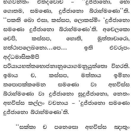
භගවන්තං එතදවොච – ‘‘දුජ්ජානො, භො
ගොතම, සමණො, දුජ්ජානො බ්රාහ්මණො’’ති.
‘‘පකති ඛො එසා, කස්සප, ලොකස්මිං ‘දුජ්ජානො
සමණො දුජ්ජානො බ්රාහ්මණො’ති. අචෙලකො
චෙපි, කස්සප, හොති, මුත්තාචාරො,
හත්ථාපලෙඛනො…පෙ… ඉති එවරූපං
අද්ධමාසිකම්පි
පරියායභත්තභොජනානුයොගමනුයුත්තො විහරති.
ඉමාය ච, කස්සප, මත්තාය ඉමිනා
තපොපක්කමෙන සමණො වා අභවිස්ස
බ්රාහ්මණො වා දුජ්ජානො සුදුජ්ජානො, නෙතං
අභවිස්ස කල්ලං වචනාය – ‘දුජ්ජානො සමණො
දුජ්ජානො බ්රාහ්මණො’ති.
‘‘සක්කා ච පනෙසො අභවිස්ස ඤාතුං