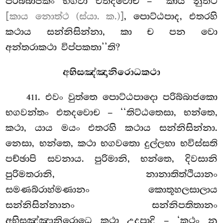
පරිබ්බාජකං භගවා එතදවොච – ‘‘කාය නුත්ථ
[කාය නොත්ථ (ස්යා. ක.)]
, පොට්ඨපාද, එතරහි
කථාය සන්නිසින්නා, කා ච පන වො
අන්තරාකථා විප්පකතා’’ති?
අභිසඤ්ඤානිරොධකථා
. එවං වුත්තෙ පොට්ඨපාදො පරිබ්බාජකො
411
භගවන්තං එතදවොච – ‘‘තිට්ඨතෙසා, භන්තෙ,
කථා, යාය මයං එතරහි කථාය සන්නිසින්නා.
නෙසා, භන්තෙ, කථා භගවතො දුල්ලභා භවිස්සති
පච්ඡාපි සවනාය. පුරිමානි, භන්තෙ, දිවසානි
පුරිමතරානි, නානාතිත්ථියානං
සමණබ්රාහ්මණානං කොතූහලසාලාය
සන්නිසින්නානං සන්නිපතිතානං
අභිසඤ්ඤානිරොධෙ
කථා උදපාදි – ‘කථං නු