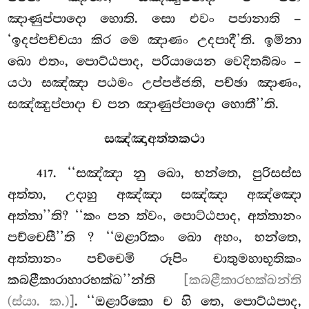
ඤාණුප්පාදො හොති. සො එවං පජානාති –
‘ඉදප්පච්චයා කිර මෙ ඤාණං උදපාදී’ති. ඉමිනා
ඛො එතං, පොට්ඨපාද, පරියායෙන වෙදිතබ්බං –
යථා සඤ්ඤා පඨමං උප්පජ්ජති, පච්ඡා ඤාණං,
සඤ්ඤුප්පාදා ච පන ඤාණුප්පාදො හොතී’’ති.
සඤ්ඤාඅත්තකථා
. ‘‘සඤ්ඤා නු ඛො, භන්තෙ, පුරිසස්ස
417
අත්තා, උදාහු අඤ්ඤා සඤ්ඤා අඤ්ඤො
අත්තා’’ති? ‘‘කං පන ත්වං, පොට්ඨපාද, අත්තානං
පච්චෙසී’’ති
? ‘‘ඔළාරිකං
ඛො අහං, භන්තෙ,
අත්තානං පච්චෙමි රූපිං චාතුමහාභූතිකං
කබළීකාරාහාරභක්ඛ’’න්ති
[කබළීකාරභක්ඛන්ති
(ස්යා. ක.)]
. ‘‘ඔළාරිකො ච හි තෙ, පොට්ඨපාද,