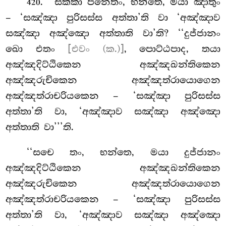
. ‘‘සක්කා පනෙතං, භන්තෙ, මයා ඤාතුං
420
– ‘සඤ්ඤා පුරිසස්ස අත්තා’ති වා ‘අඤ්ඤාව
සඤ්ඤා අඤ්ඤො අත්තාති වා’ති? ‘‘දුජ්ජානං
ඛො එතං
[එවං (ක.)]
, පොට්ඨපාද, තයා
අඤ්ඤදිට්ඨිකෙන අඤ්ඤඛන්තිකෙන
අඤ්ඤරුචිකෙන අඤ්ඤත්රායොගෙන
අඤ්ඤත්රාචරියකෙන – ‘සඤ්ඤා පුරිසස්ස
අත්තා’ති වා, ‘අඤ්ඤාව සඤ්ඤා අඤ්ඤො
අත්තාති වා’’’ති.
‘‘සචෙ
තං, භන්තෙ, මයා දුජ්ජානං
අඤ්ඤදිට්ඨිකෙන අඤ්ඤඛන්තිකෙන
අඤ්ඤරුචිකෙන අඤ්ඤත්රායොගෙන
අඤ්ඤත්රාචරියකෙන – ‘සඤ්ඤා පුරිසස්ස
අත්තා’ති වා, ‘අඤ්ඤාව සඤ්ඤා අඤ්ඤො