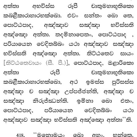
අත්තා අභවිස්ස රූපී චාතුමහාභූතිකො
කබළීකාරාහාරභක්ඛො. එවං සන්තං ඛො තෙ,
පොට්ඨපාද, අඤ්ඤාව සඤ්ඤා භවිස්සති
අඤ්ඤො අත්තා. තදමිනාපෙතං, පොට්ඨපාද
,
පරියායෙන වෙදිතබ්බං
යථා අඤ්ඤාව සඤ්ඤා
භවිස්සති අඤ්ඤො අත්තා. තිට්ඨතෙව සායං
[තිට්ඨතෙවායං (සී. පී.)]
, පොට්ඨපාද, ඔළාරිකො
අත්තා රූපී චාතුමහාභූතිකො
කබළීකාරාහාරභක්ඛො, අථ ඉමස්ස පුරිසස්ස
අඤ්ඤා ච සඤ්ඤා උප්පජ්ජන්ති, අඤ්ඤා ච
සඤ්ඤා නිරුජ්ඣන්ති. ඉමිනා ඛො එතං,
පොට්ඨපාද, පරියායෙන වෙදිතබ්බං යථා
අඤ්ඤාව සඤ්ඤා භවිස්සති අඤ්ඤො අත්තා’’ති.
. ‘‘මනොමයං ඛො අහං, භන්තෙ,
418