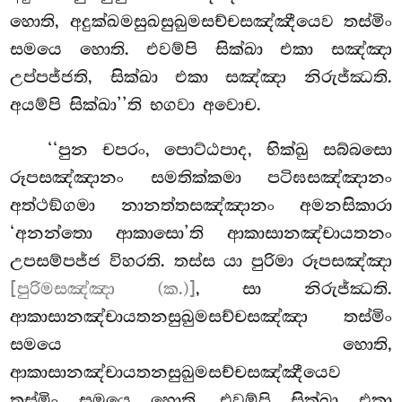
හොති, අදුක්ඛමසුඛසුඛුමසච්චසඤ්ඤීයෙව තස්මිං
සමයෙ හොති. එවම්පි සික්ඛා එකා සඤ්ඤා
උප්පජ්ජති, සික්ඛා එකා සඤ්ඤා නිරුජ්ඣති.
අයම්පි සික්ඛා’’ති භගවා අවොච.
‘‘පුන චපරං, පොට්ඨපාද, භික්ඛු සබ්බසො
රූපසඤ්ඤානං සමතික්කමා පටිඝසඤ්ඤානං
අත්ථඞ්ගමා
නානත්තසඤ්ඤානං අමනසිකාරා
‘අනන්තො
ආකාසො’ති ආකාසානඤ්චායතනං
උපසම්පජ්ජ විහරති. තස්ස යා පුරිමා රූපසඤ්ඤා
[පුරිමසඤ්ඤා (ක.)]
, සා නිරුජ්ඣති.
ආකාසානඤ්චායතනසුඛුමසච්චසඤ්ඤා තස්මිං
සමයෙ හොති,
ආකාසානඤ්චායතනසුඛුමසච්චසඤ්ඤීයෙව
තස්මිං සමයෙ හොති. එවම්පි සික්ඛා එකා