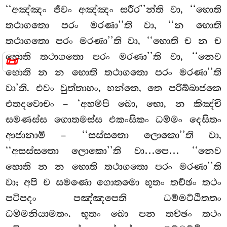
‘‘අඤ්ඤං ජීවං අඤ්ඤං සරීර’’න්ති වා, ‘‘හොති
තථාගතො පරං මරණා’’ති වා, ‘‘න හොති
තථාගතො පරං මරණා’’ති වා, ‘‘හොති ච න ච
හොති තථාගතො
පරං මරණා’’ති වා, ‘‘නෙව
📜
හොති න න හොති තථාගතො පරං මරණා’’ති
වා’ති. එවං වුත්තාහං, භන්තෙ, තෙ පරිබ්බාජකෙ
එතදවොචං – ‘අහම්පි ඛො, භො, න කිඤ්චි
සමණස්ස ගොතමස්ස එකංසිකං ධම්මං දෙසිතං
ආජානාමි – ‘‘සස්සතො ලොකො’’ති වා,
‘‘අසස්සතො ලොකො’’ති වා…පෙ… ‘‘නෙව
හොති න න හොති තථාගතො පරං මරණා’’ති
වා; අපි ච සමණො ගොතමො භූතං තච්ඡං තථං
පටිපදං පඤ්ඤපෙති ධම්මට්ඨිතතං
ධම්මනියාමතං. භූතං
ඛො පන තච්ඡං තථං