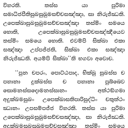
විහරති. තස්ස යා පුරිමා
සමාධිජපීතිසුඛසුඛුමසච්චසඤ්ඤා, සා නිරුජ්ඣති.
උපෙක්ඛාසුඛසුඛුමසච්චසඤ්ඤා තස්මිං සමයෙ
හොති, උපෙක්ඛාසුඛසුඛුමසච්චසඤ්ඤීයෙව
තස්මිං සමයෙ හොති. එවම්පි සික්ඛා එකා
සඤ්ඤා උප්පජ්ජති, සික්ඛා එකා සඤ්ඤා
නිරුජ්ඣති. අයම්පි සික්ඛා’’ති භගවා අවොච.
‘‘පුන චපරං, පොට්ඨපාද, භික්ඛු සුඛස්ස ච
පහානා දුක්ඛස්ස ච පහානා පුබ්බෙව
සොමනස්සදොමනස්සානං අත්ථඞ්ගමා
අදුක්ඛමසුඛං උපෙක්ඛාසතිපාරිසුද්ධිං චතුත්ථං
ඣානං උපසම්පජ්ජ විහරති. තස්ස යා පුරිමා
උපෙක්ඛාසුඛසුඛුමසච්චසඤ්ඤා, සා නිරුජ්ඣති.
අදුක්ඛමසුඛසුඛුමසච්චසඤ්ඤා තස්මිං සමයෙ