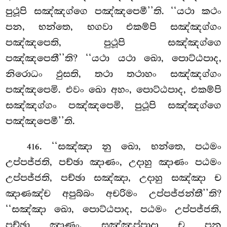
පුථූපි සඤ්ඤග්ගෙ පඤ්ඤපෙමී’’ති. ‘‘යථා කථං
පන, භන්තෙ, භගවා එකම්පි සඤ්ඤග්ගං
පඤ්ඤපෙති, පුථූපි සඤ්ඤග්ගෙ
පඤ්ඤපෙතී’’ති? ‘‘යථා යථා ඛො, පොට්ඨපාද,
නිරොධං ඵුසති, තථා තථාහං සඤ්ඤග්ගං
පඤ්ඤපෙමි. එවං ඛො අහං, පොට්ඨපාද, එකම්පි
සඤ්ඤග්ගං පඤ්ඤපෙමි, පුථූපි සඤ්ඤග්ගෙ
පඤ්ඤපෙමී’’ති.
. ‘‘සඤ්ඤා නු ඛො, භන්තෙ, පඨමං
416
උප්පජ්ජති, පච්ඡා ඤාණං, උදාහු ඤාණං පඨමං
උප්පජ්ජති, පච්ඡා සඤ්ඤා, උදාහු සඤ්ඤා ච
ඤාණඤ්ච අපුබ්බං අචරිමං උප්පජ්ජන්තී’’ති?
‘‘සඤ්ඤා ඛො, පොට්ඨපාද, පඨමං උප්පජ්ජති,
පච්ඡා ඤාණං, සඤ්ඤුප්පාදා ච පන