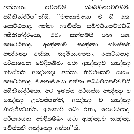
අත්තානං පච්චෙමි සබ්බඞ්ගපච්චඞ්ගිං
අහීනින්ද්රිය’’න්ති. ‘‘මනොමයො ච හි තෙ,
පොට්ඨපාද, අත්තා අභවිස්ස සබ්බඞ්ගපච්චඞ්ගී
අහීනින්ද්රියො, එවං සන්තම්පි ඛො තෙ,
පොට්ඨපාද, අඤ්ඤාව සඤ්ඤා භවිස්සති
අඤ්ඤො අත්තා. තදමිනාපෙතං, පොට්ඨපාද,
පරියායෙන වෙදිතබ්බං යථා අඤ්ඤාව සඤ්ඤා
භවිස්සති අඤ්ඤො අත්තා. තිට්ඨතෙව සායං,
පොට්ඨපාද, මනොමයො අත්තා සබ්බඞ්ගපච්චඞ්ගී
අහීනින්ද්රියො, අථ ඉමස්ස පුරිසස්ස අඤ්ඤා ච
සඤ්ඤා උප්පජ්ජන්ති, අඤ්ඤා ච සඤ්ඤා
නිරුජ්ඣන්ති. ඉමිනාපි ඛො එතං, පොට්ඨපාද,
පරියායෙන වෙදිතබ්බං යථා අඤ්ඤාව සඤ්ඤා
භවිස්සති අඤ්ඤො අත්තා’’ති.