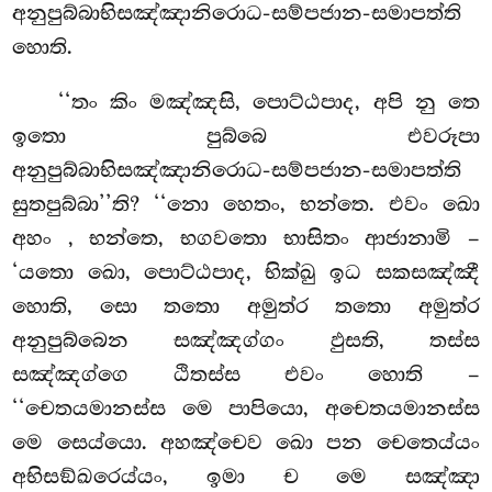
අනුපුබ්බාභිසඤ්ඤානිරොධ-සම්පජාන-සමාපත්ති
හොති.
‘‘තං කිං මඤ්ඤසි, පොට්ඨපාද, අපි නු තෙ
ඉතො පුබ්බෙ එවරූපා
අනුපුබ්බාභිසඤ්ඤානිරොධ-සම්පජාන-සමාපත්ති
සුතපුබ්බා’’ති? ‘‘නො හෙතං, භන්තෙ. එවං ඛො
අහං
, භන්තෙ, භගවතො භාසිතං ආජානාමි –
‘යතො ඛො, පොට්ඨපාද, භික්ඛු ඉධ සකසඤ්ඤී
හොති, සො තතො අමුත්ර තතො අමුත්ර
අනුපුබ්බෙන සඤ්ඤග්ගං ඵුසති, තස්ස
සඤ්ඤග්ගෙ ඨිතස්ස එවං හොති –
‘‘චෙතයමානස්ස
මෙ පාපියො, අචෙතයමානස්ස
මෙ සෙය්යො. අහඤ්චෙව ඛො පන චෙතෙය්යං
අභිසඞ්ඛරෙය්යං, ඉමා ච මෙ සඤ්ඤා