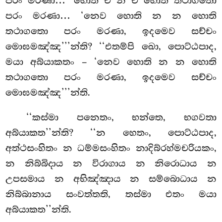
පරං මරණා… ‘හොති ච න ච හොති තථාගතො
පරං මරණා… ‘නෙව හොති න න හොති
තථාගතො පරං මරණා, ඉදමෙව සච්චං
මොඝමඤ්ඤ’’’න්ති? ‘‘එතම්පි ඛො, පොට්ඨපාද,
මයා අබ්යාකතං – ‘නෙව හොති න න හොති
තථාගතො පරං මරණා, ඉදමෙව සච්චං
මොඝමඤ්ඤ’’’න්ති.
‘‘කස්මා පනෙතං, භන්තෙ, භගවතා
අබ්යාකත’’න්ති? ‘‘න හෙතං, පොට්ඨපාද,
අත්ථසංහිතං න ධම්මසංහිතං
නාදිබ්රහ්මචරියකං,
න නිබ්බිදාය න විරාගාය න නිරොධාය න
උපසමාය න අභිඤ්ඤාය න සම්බොධාය න
නිබ්බානාය සංවත්තති, තස්මා එතං මයා
අබ්යාකත’’න්ති.