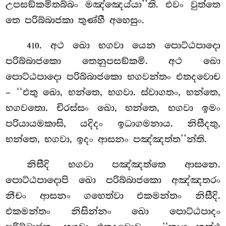
උපසඞ්කමිතබ්බං මඤ්ඤෙය්යා’’ති. එවං වුත්තෙ
තෙ පරිබ්බාජකා තුණ්හී අහෙසුං.
. අථ
ඛො භගවා යෙන පොට්ඨපාදො
410
පරිබ්බාජකො තෙනුපසඞ්කමි. අථ ඛො
පොට්ඨපාදො පරිබ්බාජකො භගවන්තං එතදවොච
– ‘‘එතු ඛො, භන්තෙ, භගවා. ස්වාගතං, භන්තෙ,
භගවතො. චිරස්සං ඛො, භන්තෙ, භගවා ඉමං
පරියායමකාසි, යදිදං ඉධාගමනාය. නිසීදතු,
භන්තෙ, භගවා, ඉදං ආසනං පඤ්ඤත්ත’’න්ති.
නිසීදි භගවා පඤ්ඤත්තෙ ආසනෙ.
පොට්ඨපාදොපි ඛො පරිබ්බාජකො අඤ්ඤතරං
නීචං ආසනං ගහෙත්වා එකමන්තං නිසීදි.
එකමන්තං නිසින්නං ඛො පොට්ඨපාදං