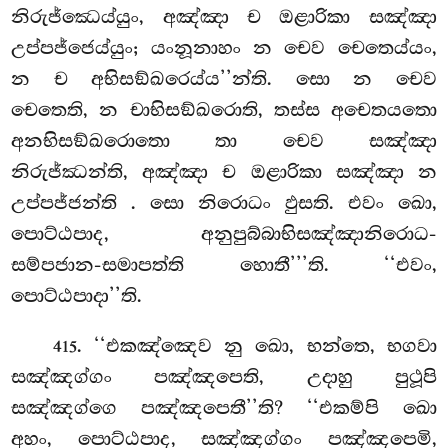
නිරුජ්ඣෙය්යුං, අඤ්ඤා ච ඔළාරිකා සඤ්ඤා
උප්පජ්ජෙය්යුං; යංනූනාහං න චෙව චෙතෙය්යං,
න ච අභිසඞ්ඛරෙය්ය’’න්ති. සො න චෙව
චෙතෙති, න චාභිසඞ්ඛරොති, තස්ස අචෙතයතො
අනභිසඞ්ඛරොතො තා චෙව සඤ්ඤා
නිරුජ්ඣන්ති, අඤ්ඤා ච ඔළාරිකා සඤ්ඤා න
උප්පජ්ජන්ති
. සො නිරොධං ඵුසති. එවං ඛො,
පොට්ඨපාද, අනුපුබ්බාභිසඤ්ඤානිරොධ-
සම්පජාන-සමාපත්ති හොතී’’’ති. ‘‘එවං,
පොට්ඨපාදා’’ති.
. ‘‘එකඤ්ඤෙව නු ඛො, භන්තෙ, භගවා
415
සඤ්ඤග්ගං පඤ්ඤපෙති, උදාහු පුථූපි
සඤ්ඤග්ගෙ පඤ්ඤපෙතී’’ති? ‘‘එකම්පි ඛො
අහං, පොට්ඨපාද, සඤ්ඤග්ගං පඤ්ඤපෙමි,