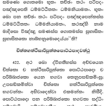
සමණො ගොතමො භූතං තච්ඡං තථං පටිපදං
පඤ්ඤපෙති ධම්මට්ඨිතතං ධම්මනියාමතං. භූතං
ඛො පන තච්ඡං තථං පටිපදං පඤ්ඤපෙන්තස්ස
ධම්මට්ඨිතතං ධම්මනියාමතං, කථඤ්හි නාම
මාදිසො විඤ්ඤූ සමණස්ස ගොතමස්ස සුභාසිතං
සුභාසිතතො නාබ්භනුමොදෙය්යා’’ති?
චිත්තහත්ථිසාරිපුත්තපොට්ඨපාදවත්ථු
. අථ ඛො ද්වීහතීහස්ස අච්චයෙන
422
චිත්තො ච හත්ථිසාරිපුත්තො පොට්ඨපාදො ච
පරිබ්බාජකො යෙන භගවා තෙනුපසඞ්කමිංසු;
උපසඞ්කමිත්වා චිත්තො හත්ථිසාරිපුත්තො
භගවන්තං අභිවාදෙත්වා එකමන්තං නිසීදි.
පොට්ඨපාදො
පන පරිබ්බාජකො භගවතා සද්ධිං