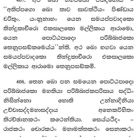
407
‘‘අතිප්පගො ඛො තාව සාවත්ථියං පිණ්ඩාය
චරිතුං. යංනූනාහං යෙන සමයප්පවාදකො
තින්දුකාචීරො එකසාලකො මල්ලිකාය ආරාමො,
යෙන පොට්ඨපාදො පරිබ්බාජකො
තෙනුපසඞ්කමෙය්ය’’න්ති. අථ ඛො භගවා යෙන
සමයප්පවාදකො තින්දුකාචීරො එකසාලකො
මල්ලිකාය ආරාමො තෙනුපසඞ්කමි.
. තෙන ඛො පන සමයෙන පොට්ඨපාදො
408
පරිබ්බාජකො මහතියා පරිබ්බාජකපරිසාය සද්ධිං
නිසින්නො හොති උන්නාදිනියා
උච්චාසද්දමහාසද්දාය අනෙකවිහිතං
තිරච්ඡානකථං කථෙන්තියා. සෙය්යථිදං –
රාජකථං චොරකථං මහාමත්තකථං සෙනාකථං