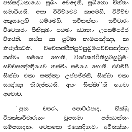
පස්සද්ධකායො සුඛං වෙදෙති, සුඛිනො චිත්තං
සමාධියති. සො විවිච්චෙව කාමෙහි, විවිච්ච
අකුසලෙහි ධම්මෙහි, සවිතක්කං සවිචාරං
විවෙකජං පීතිසුඛං පඨමං ඣානං උපසම්පජ්ජ
විහරති. තස්ස යා පුරිමා කාමසඤ්ඤා, සා
නිරුජ්ඣති. විවෙකජපීතිසුඛසුඛුමසච්චසඤ්ඤා
තස්මිං සමයෙ හොති, විවෙකජපීතිසුඛසුඛුම-
සච්චසඤ්ඤීයෙව තස්මිං සමයෙ හොති. එවම්පි
සික්ඛා එකා සඤ්ඤා උප්පජ්ජති, සික්ඛා එකා
සඤ්ඤා නිරුජ්ඣති. අයං සික්ඛා’’ති භගවා
අවොච.
‘‘පුන
චපරං, පොට්ඨපාද, භික්ඛු
විතක්කවිචාරානං වූපසමා අජ්ඣත්තං
සම්පසාදනං චෙතසො එකොදිභාවං අවිතක්කං