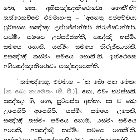
ඛො, භො, අභිසඤ්ඤානිරොධො හොතී’ති?
තත්රෙකච්චෙ එවමාහංසු
– ‘අහෙතූ අප්පච්චයා
පුරිසස්ස සඤ්ඤා උප්පජ්ජන්තිපි නිරුජ්ඣන්තිපි.
යස්මිං සමයෙ උප්පජ්ජන්ති, සඤ්ඤී තස්මිං
සමයෙ හොති. යස්මිං සමයෙ නිරුජ්ඣන්ති,
අසඤ්ඤී තස්මිං සමයෙ හොතී’ති. ඉත්ථෙකෙ
අභිසඤ්ඤානිරොධං පඤ්ඤපෙන්ති.
‘‘තමඤ්ඤො එවමාහ – ‘න ඛො පන මෙතං
[න ඛො නාමෙතං (සී. පී.)]
, භො, එවං භවිස්සති.
සඤ්ඤා හි, භො, පුරිසස්ස අත්තා. සා ච ඛො
උපෙතිපි අපෙතිපි. යස්මිං සමයෙ උපෙති,
සඤ්ඤී තස්මිං සමයෙ හොති. යස්මිං සමයෙ
අපෙති, අසඤ්ඤී තස්මිං සමයෙ හොතී’ති.
ඉත්ථෙකෙ අභිසඤ්ඤානිරොධං පඤ්ඤපෙන්ති.