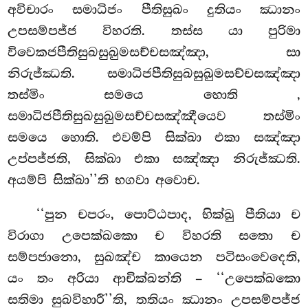
අවිචාරං සමාධිජං පීතිසුඛං දුතියං ඣානං
උපසම්පජ්ජ විහරති. තස්ස යා පුරිමා
විවෙකජපීතිසුඛසුඛුමසච්චසඤ්ඤා, සා
නිරුජ්ඣති. සමාධිජපීතිසුඛසුඛුමසච්චසඤ්ඤා
තස්මිං
සමයෙ හොති
,
සමාධිජපීතිසුඛසුඛුමසච්චසඤ්ඤීයෙව තස්මිං
සමයෙ හොති. එවම්පි සික්ඛා එකා සඤ්ඤා
උප්පජ්ජති, සික්ඛා එකා සඤ්ඤා නිරුජ්ඣති.
අයම්පි සික්ඛා’’ති භගවා අවොච.
‘‘පුන චපරං, පොට්ඨපාද, භික්ඛු පීතියා ච
විරාගා උපෙක්ඛකො ච විහරති සතො ච
සම්පජානො, සුඛඤ්ච කායෙන පටිසංවෙදෙති,
යං තං අරියා ආචික්ඛන්ති – ‘‘උපෙක්ඛකො
සතිමා සුඛවිහාරී’’ති, තතියං ඣානං උපසම්පජ්ජ