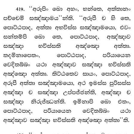
. ‘‘අරූපිං
ඛො අහං, භන්තෙ, අත්තානං
419
පච්චෙමි සඤ්ඤාමය’’න්ති. ‘‘අරූපී ච හි තෙ,
පොට්ඨපාද, අත්තා අභවිස්ස සඤ්ඤාමයො, එවං
සන්තම්පි ඛො තෙ, පොට්ඨපාද, අඤ්ඤාව
සඤ්ඤා භවිස්සති අඤ්ඤො අත්තා.
තදමිනාපෙතං, පොට්ඨපාද, පරියායෙන
වෙදිතබ්බං යථා අඤ්ඤාව සඤ්ඤා භවිස්සති
අඤ්ඤො අත්තා. තිට්ඨතෙව සායං, පොට්ඨපාද,
අරූපී අත්තා සඤ්ඤාමයො, අථ ඉමස්ස පුරිසස්ස
අඤ්ඤා ච සඤ්ඤා උප්පජ්ජන්ති, අඤ්ඤා ච
සඤ්ඤා නිරුජ්ඣන්ති. ඉමිනාපි ඛො එතං,
පොට්ඨපාද, පරියායෙන වෙදිතබ්බං යථා
අඤ්ඤාව සඤ්ඤා භවිස්සති අඤ්ඤො අත්තා’’ති.