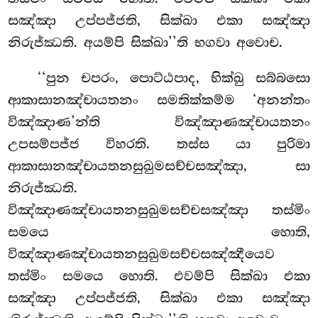
සඤ්ඤා උප්පජ්ජති, සික්ඛා එකා සඤ්ඤා
නිරුජ්ඣති. අයම්පි සික්ඛා’’ති භගවා අවොච.
‘‘පුන
චපරං, පොට්ඨපාද, භික්ඛු සබ්බසො
ආකාසානඤ්චායතනං
සමතික්කම්ම ‘අනන්තං
විඤ්ඤාණ’න්ති විඤ්ඤාණඤ්චායතනං
උපසම්පජ්ජ විහරති. තස්ස යා පුරිමා
ආකාසානඤ්චායතනසුඛුමසච්චසඤ්ඤා, සා
නිරුජ්ඣති.
විඤ්ඤාණඤ්චායතනසුඛුමසච්චසඤ්ඤා තස්මිං
සමයෙ හොති,
විඤ්ඤාණඤ්චායතනසුඛුමසච්චසඤ්ඤීයෙව
තස්මිං සමයෙ හොති. එවම්පි සික්ඛා එකා
සඤ්ඤා උප්පජ්ජති, සික්ඛා එකා සඤ්ඤා