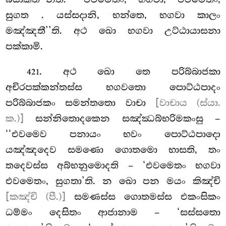
සුගත
. යස්සදානි, භන්තෙ, භගවා කාලං
මඤ්ඤතී’’ති. අථ ඛො භගවා උට්ඨායාසනා
පක්කාමි.
. අථ
ඛො තෙ පරිබ්බාජකා
421
අචිරපක්කන්තස්ස භගවතො පොට්ඨපාදං
පරිබ්බාජකං සමන්තතො වාචා
[වාචාය (ස්යා.
ක.)]
සන්නිතොදකෙන සඤ්ඣබ්භරිමකංසු –
‘‘එවමෙව පනායං භවං පොට්ඨපාදො
යඤ්ඤදෙව සමණො ගොතමො භාසති, තං
තදෙවස්ස අබ්භනුමොදති – ‘එවමෙතං භගවා
එවමෙතං, සුගතා’ති. න ඛො පන මයං කිඤ්චි
[කඤ්චි (පී.)]
සමණස්ස ගොතමස්ස එකංසිකං
ධම්මං දෙසිතං ආජානාම – ‘සස්සතො