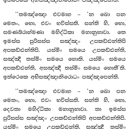
‘‘තමඤ්ඤො
එවමාහ – ‘න ඛො පන
මෙතං, භො, එවං භවිස්සති. සන්ති හි, භො,
සමණබ්රාහ්මණා මහිද්ධිකා මහානුභාවා. තෙ
ඉමස්ස පුරිසස්ස සඤ්ඤං උපකඩ්ඪන්තිපි
අපකඩ්ඪන්තිපි. යස්මිං සමයෙ උපකඩ්ඪන්ති,
සඤ්ඤී තස්මිං සමයෙ
හොති. යස්මිං සමයෙ
අපකඩ්ඪන්ති, අසඤ්ඤී තස්මිං සමයෙ හොතී’ති.
ඉත්ථෙකෙ අභිසඤ්ඤානිරොධං පඤ්ඤපෙන්ති.
‘‘තමඤ්ඤො එවමාහ – ‘න ඛො පන
මෙතං, භො, එවං භවිස්සති. සන්ති හි, භො,
දෙවතා මහිද්ධිකා මහානුභාවා. තා ඉමස්ස
පුරිසස්ස සඤ්ඤං උපකඩ්ඪන්තිපි අපකඩ්ඪන්තිපි.
යස්මිං සමයෙ උපකඩ්ඪන්ති, සඤ්ඤී තස්මිං