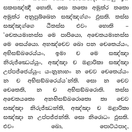
සකසඤ්ඤී හොති, සො තතො
අමුත්ර තතො
අමුත්ර අනුපුබ්බෙන සඤ්ඤග්ගං ඵුසති. තස්ස
සඤ්ඤග්ගෙ ඨිතස්ස එවං හොති –
‘චෙතයමානස්ස මෙ පාපියො, අචෙතයමානස්ස
මෙ සෙය්යො. අහඤ්චෙව ඛො පන චෙතෙය්යං,
අභිසඞ්ඛරෙය්යං, ඉමා ච මෙ සඤ්ඤා
නිරුජ්ඣෙය්යුං, අඤ්ඤා ච ඔළාරිකා සඤ්ඤා
උප්පජ්ජෙය්යුං; යංනූනාහං න චෙව චෙතෙය්යං
න ච අභිසඞ්ඛරෙය්ය’න්ති. සො න චෙව
චෙතෙති, න ච අභිසඞ්ඛරොති. තස්ස
අචෙතයතො අනභිසඞ්ඛරොතො තා චෙව
සඤ්ඤා නිරුජ්ඣන්ති, අඤ්ඤා ච ඔළාරිකා
සඤ්ඤා න උප්පජ්ජන්ති. සො නිරොධං ඵුසති.
එවං ඛො, පොට්ඨපාද,