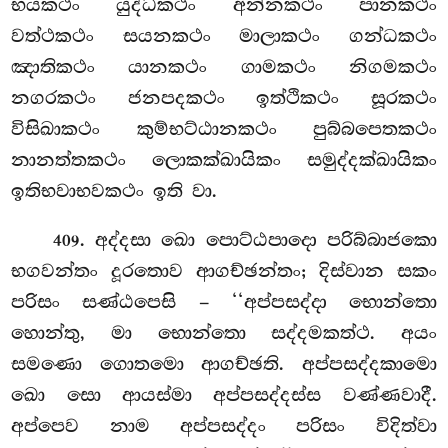
භයකථං යුද්ධකථං අන්නකථං පානකථං
වත්ථකථං සයනකථං මාලාකථං ගන්ධකථං
ඤාතිකථං යානකථං ගාමකථං නිගමකථං
නගරකථං ජනපදකථං
ඉත්ථිකථං සූරකථං
විසිඛාකථං කුම්භට්ඨානකථං පුබ්බපෙතකථං
නානත්තකථං ලොකක්ඛායිකං සමුද්දක්ඛායිකං
ඉතිභවාභවකථං ඉති වා.
. අද්දසා ඛො පොට්ඨපාදො පරිබ්බාජකො
409
භගවන්තං
දූරතොව ආගච්ඡන්තං; දිස්වාන සකං
පරිසං සණ්ඨපෙසි – ‘‘අප්පසද්දා භොන්තො
හොන්තු, මා භොන්තො සද්දමකත්ථ. අයං
සමණො ගොතමො
ආගච්ඡති. අප්පසද්දකාමො
ඛො සො ආයස්මා අප්පසද්දස්ස වණ්ණවාදී.
අප්පෙව නාම අප්පසද්දං පරිසං විදිත්වා