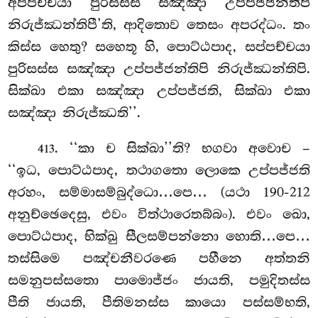
අප්පච්චයා පුරිසස්ස සඤ්ඤා උප්පජ්ජන්තිපි
නිරුජ්ඣන්තිපී’ති, ආදිතොව තෙසං අපරද්ධං. තං
කිස්ස හෙතු? සහෙතූ හි, පොට්ඨපාද, සප්පච්චයා
පුරිසස්ස සඤ්ඤා
උප්පජ්ජන්තිපි නිරුජ්ඣන්තිපි.
සික්ඛා එකා සඤ්ඤා උප්පජ්ජති, සික්ඛා එකා
සඤ්ඤා නිරුජ්ඣති’’.
. ‘‘කා ච සික්ඛා’’ති? භගවා අවොච –
413
‘‘ඉධ, පොට්ඨපාද, තථාගතො ලොකෙ උප්පජ්ජති
අරහං, සම්මාසම්බුද්ධො…පෙ…
(යථා 190-212
අනුච්ඡෙදෙසු, එවං විත්ථාරෙතබ්බං). එවං ඛො,
පොට්ඨපාද, භික්ඛු සීලසම්පන්නො හොති…පෙ…
තස්සිමෙ පඤ්චනීවරණෙ පහීනෙ
අත්තනි
සමනුපස්සතො පාමොජ්ජං ජායති, පමුදිතස්ස
පීති ජායති, පීතිමනස්ස කායො පස්සම්භති,