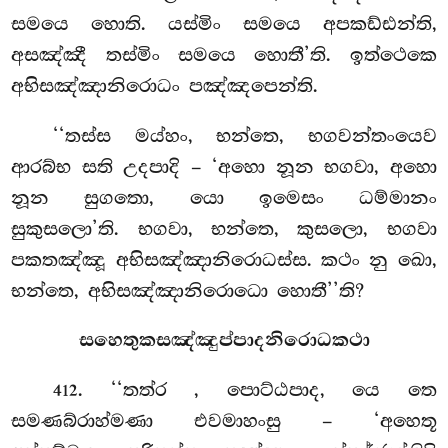
සමයෙ හොති. යස්මිං සමයෙ අපකඩ්ඪන්ති,
අසඤ්ඤී තස්මිං සමයෙ හොතී’ති. ඉත්ථෙකෙ
අභිසඤ්ඤානිරොධං පඤ්ඤපෙන්ති.
‘‘තස්ස මය්හං, භන්තෙ, භගවන්තංයෙව
ආරබ්භ සති උදපාදි – ‘අහො නූන භගවා, අහො
නූන සුගතො, යො ඉමෙසං ධම්මානං
සුකුසලො’ති. භගවා, භන්තෙ, කුසලො, භගවා
පකතඤ්ඤූ අභිසඤ්ඤානිරොධස්ස. කථං නු ඛො,
භන්තෙ, අභිසඤ්ඤානිරොධො හොතී’’ති?
සහෙතුකසඤ්ඤුප්පාදනිරොධකථා
. ‘‘තත්ර
, පොට්ඨපාද, යෙ තෙ
412
සමණබ්රාහ්මණා එවමාහංසු – ‘අහෙතූ