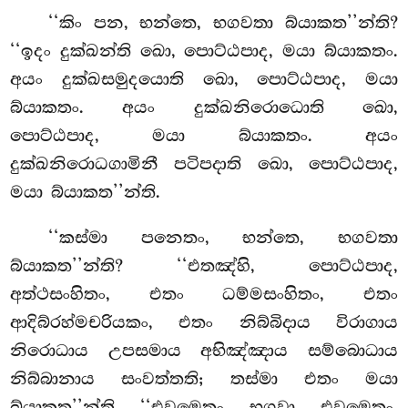
‘‘කිං පන, භන්තෙ, භගවතා බ්යාකත’’න්ති?
‘‘ඉදං දුක්ඛන්ති ඛො, පොට්ඨපාද, මයා බ්යාකතං.
අයං දුක්ඛසමුදයොති ඛො, පොට්ඨපාද, මයා
බ්යාකතං. අයං දුක්ඛනිරොධොති ඛො,
පොට්ඨපාද, මයා බ්යාකතං. අයං
දුක්ඛනිරොධගාමිනී පටිපදාති ඛො, පොට්ඨපාද,
මයා බ්යාකත’’න්ති.
‘‘කස්මා පනෙතං, භන්තෙ, භගවතා
බ්යාකත’’න්ති? ‘‘එතඤ්හි, පොට්ඨපාද,
අත්ථසංහිතං, එතං ධම්මසංහිතං, එතං
ආදිබ්රහ්මචරියකං, එතං නිබ්බිදාය විරාගාය
නිරොධාය උපසමාය අභිඤ්ඤාය සම්බොධාය
නිබ්බානාය සංවත්තති; තස්මා එතං මයා
බ්යාකත’’න්ති. ‘‘එවමෙතං, භගවා, එවමෙතං,