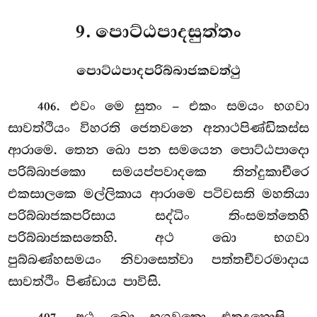
9. පොට්ඨපාදසුත්තං
පොට්ඨපාදපරිබ්බාජකවත්ථු
. එවං
මෙ සුතං – එකං සමයං භගවා
406
සාවත්ථියං විහරති ජෙතවනෙ අනාථපිණ්ඩිකස්ස
ආරාමෙ. තෙන ඛො පන සමයෙන පොට්ඨපාදො
පරිබ්බාජකො සමයප්පවාදකෙ තින්දුකාචීරෙ
එකසාලකෙ මල්ලිකාය ආරාමෙ පටිවසති මහතියා
පරිබ්බාජකපරිසාය සද්ධිං තිංසමත්තෙහි
පරිබ්බාජකසතෙහි. අථ ඛො භගවා
පුබ්බණ්හසමයං නිවාසෙත්වා පත්තචීවරමාදාය
සාවත්ථිං පිණ්ඩාය පාවිසි.
. අථ ඛො භගවතො එතදහොසි –