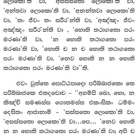
ලොකො’ති වා, ‘අසස්සතො ලොකො’ති වා,
‘අන්තවා ලොකො’ති වා, ‘අනන්තවා ලොකො’ති
වා, ‘තං ජීවං තං සරීර’න්ති වා, ‘අඤ්ඤං ජීවං
අඤ්ඤං සරීර’න්ති වා
, ‘හොති තථාගතො පරං
මරණා’ති වා, ‘න හොති තථාගතො පරං
මරණා’ති
වා, ‘හොති ච න ච හොති තථාගතො
පරං මරණා’ති වා, ‘නෙව හොති න න හොති
තථාගතො පරං මරණා’ති වා’’ති.
එවං වුත්තෙ පොට්ඨපාදො පරිබ්බාජකො තෙ
පරිබ්බාජකෙ එතදවොච – ‘‘අහම්පි ඛො, භො, න
කිඤ්චි සමණස්ස ගොතමස්ස එකංසිකං ධම්මං
දෙසිතං ආජානාමි – ‘සස්සතො ලොකො’ති වා,
‘අසස්සතො ලොකො’ති වා…පෙ… ‘නෙව හොති
න න හොති තථාගතො පරං මරණා’ති වා; අපි ච