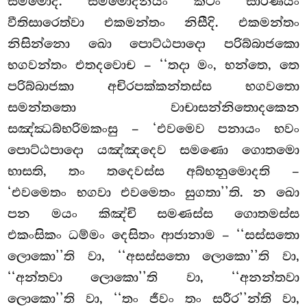
සම්මොදි. සම්මොදනීයං කථං සාරණීයං
වීතිසාරෙත්වා එකමන්තං නිසීදි. එකමන්තං
නිසින්නො ඛො පොට්ඨපාදො පරිබ්බාජකො
භගවන්තං එතදවොච – ‘‘තදා මං, භන්තෙ, තෙ
පරිබ්බාජකා අචිරපක්කන්තස්ස භගවතො
සමන්තතො වාචාසන්නිතොදකෙන
සඤ්ඣබ්භරිමකංසු – ‘එවමෙව පනායං භවං
පොට්ඨපාදො යඤ්ඤදෙව සමණො
ගොතමො
භාසති, තං තදෙවස්ස අබ්භනුමොදති –
‘එවමෙතං භගවා එවමෙතං සුගතා’’ති. න ඛො
පන මයං කිඤ්චි සමණස්ස ගොතමස්ස
එකංසිකං ධම්මං දෙසිතං ආජානාම – ‘‘සස්සතො
ලොකො’’ති වා, ‘‘අසස්සතො ලොකො’’ති වා,
‘‘අන්තවා ලොකො’’ති වා, ‘‘අනන්තවා
ලොකො’’ති වා, ‘‘තං ජීවං තං සරීර’’න්ති වා,