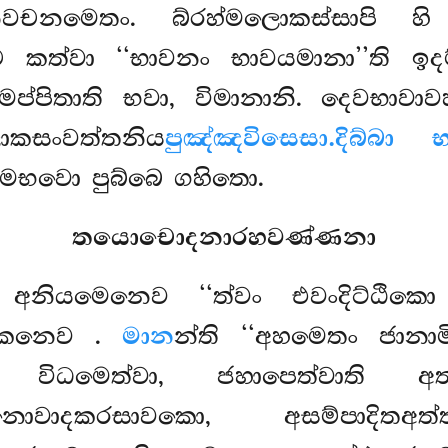
නවචනමෙතං. බ්රහ්මලොකස්සාපි හි
්ච කත්වා ‘‘භාවනං භාවයමානා’’ති ඉ
මප්පිතාති භවා, විමානානි. දෙවභාවා
සංවත්තනිය
පුඤ්ඤවිසෙසා.
දිබ්බා 
්මභවො පුබ්බෙ ගහිතො.
තයොචොදනාරහවණ්ණනා
 අනියමෙනෙව ‘‘ත්වං එවංදිට්ඨික
සිකෙනෙව
.
මාන
න්ති ‘‘අහමෙතං ජානාම
ි විධමෙත්වා, ජහාපෙත්වාති 
නොවාදකරසාවකො, අසම්පාදිතඅ