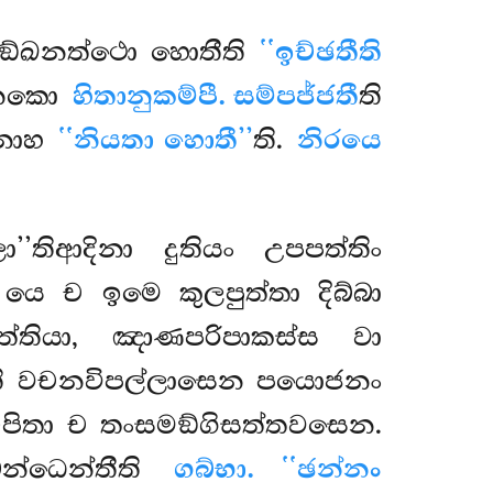
ආකඞ්ඛනත්ථො හොතීති
‘‘ඉච්ඡතීති
හනකො
හිතානුකම්පී. සම්පජ්ජතී
ති
ෙනාහ
‘‘නියතා හොතී’’
ති.
නිරයෙ
තිආදිනා දුතියං උපපත්තිං
 යෙ ච ඉමෙ කුලපුත්තා දිබ්බා
්තියා, ඤාණපරිපාකස්ස වා
ෙ’’ති වචනවිපල්ලාසෙන පයොජනං
ම්පිතා ච තංසමඞ්ගිසත්තවසෙන.
න්ධෙන්තීති
ගබ්භා. ‘‘ඡන්නං