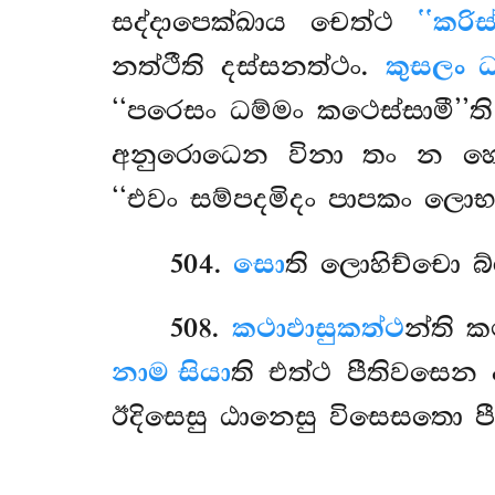
සද්දාපෙක්ඛාය චෙත්ථ
‘‘කරිස
නත්ථීති දස්සනත්ථං.
කුසලං ධ
‘‘පරෙසං ධම්මං කථෙස්සාමී’’ත
අනුරොධෙන විනා තං න හො
‘‘එවං සම්පදමිදං පාපකං ලොභධම
504
.
සො
ති ලොහිච්චො බ
508
.
කථාඵාසුකත්ථ
න්ති 
නාම සියා
ති එත්ථ පීතිවසෙන ආ
ඊදිසෙසු ඨානෙසු විසෙසතො