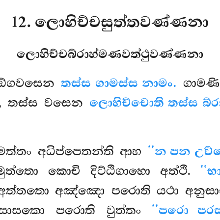
12. ලොහිච්චසුත්තවණ්ණනා
ලොහිච්චබ්රාහ්මණවත්ථුවණ්ණනා
ිඞ්ගවසෙන
තස්ස ගාමස්ස නාමං.
ගාමණි
සො, තස්ස වසෙන
ලොහිච්චොති තස්ස බ්
ද්ධිමත්තං අධිප්පෙතන්ති ආහ
‘‘න පන උච
මුත්තො කොචි දිට්ඨිගාහො අත්ථි.
‘‘භ
 අත්තතො අඤ්ඤො පරොති යථා අනුස
නුසාසකො පරොති වුත්තං
‘‘පරො පරස