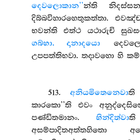
දෙවලොකාන’’
න්ති නිදස්ස
දිබ්බවිහාරහෙතුකත්තා. එවඤ
භවන්ති එත්ථ යථාරුචි සුඛස
ගබ්භා. දානාදයො
දෙවලොක
උපපත්තිභවා. තදාවහො හි කම
513
.
අනියමිතෙනෙවා
ති
කාරකො’’ති එවං අනුද්දෙ
පණ්ඩිතමානං.
භින්දිත්වා
ත
අසම්පාදිතඅත්තහිතො අ