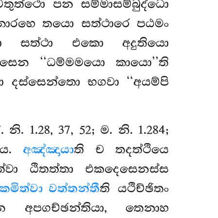
ුත්ථො පන සම්මාසම්බුද්ධො
දනාරහෙ තයො සත්ථාරෙ පඨමං
්ථො සත්ථා එකො අදුතියො
සෙන ‘‘ධම්මමයො කායො’’ති
ා දස්සෙන්තො භගවා ‘‘අයම්පි
. 1.28, 37, 52; ම. නි. 1.284;
විය.
අඤ්ඤායා
ති ච තදත්ථියෙ
ිත්වා ඨිතත්තා එකදෙසෙනස්ස
කමිත්වා වත්තන්තී
ති යථිච්ඡිතං
න අපගච්ඡන්තියා, තෙනාහ