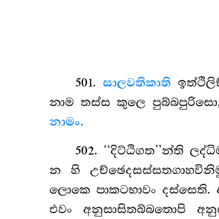
501
.
සාලවතිකාති
ඉත්ථිල
නාම තස්ස කුලෙ පුබ්බපුරි
නාමං.
502
. ‘‘දිට්ඨිගත’’න්ති ල
න හි උච්ඡෙදසස්සතගාහවිනි
ලොකෙ පාකටභාවං දස්සෙති.
එවං අනුසාසිතබ්බතොපි අ