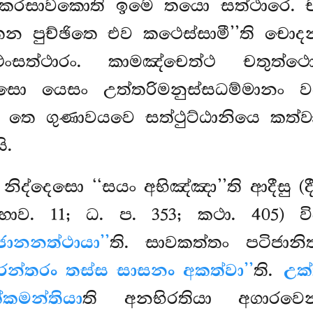
දකරසාවකොති ඉමෙ තයො සත්ථාරෙ. චත
න පුච්ඡිතෙ එව කථෙස්සාමී’’ති චො
්ථංසත්ථාරං. කාමඤ්චෙත්ථ චතුත
ො යෙසං උත්තරිමනුස්සධම්මානං
ව
පි තෙ ගුණාවයවෙ සත්ථුට්ඨානියෙ කත්ව
ි.
්දෙසො ‘‘සයං අභිඤ්ඤා’’ති ආදීසු (දී. නි
 මහාව. 11; ධ. ප. 353; කථා. 405) 
ජානනත්ථායා’’
ති. සාවකත්තං පටිජාන
ිරන්තරං තස්ස සාසනං අකත්වා’’
ති.
උක්
්කමන්තියා
ති අනභිරතියා අගාරවෙ