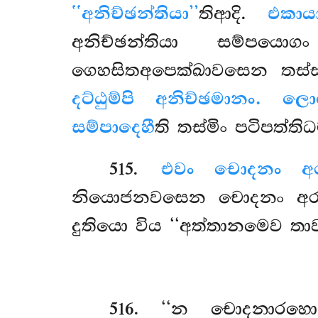
‘‘අනිච්ඡන්තියා’’
තිආදි.
එකාය
අනිච්ඡන්තියා සම්පයො
ගෙහසිතඅපෙක්ඛාවසෙන තස්ස 
දට්ඨුම්පි අනිච්ඡමානං. ල
සම්පාදෙහී
ති තස්මිං පටිපත්ති
515
.
එවං චොදනං අර
නියොජනවසෙන චොදනං අරහ
දුතියො විය ‘‘අත්තානමෙව තාව
516
. ‘‘න චොදනාරහො’’