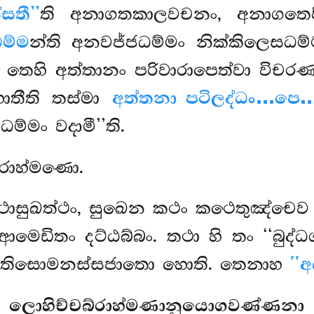
්සතී’’
ති අනාගතකාලවචනං, අනාගතෙ
ම්ම
න්ති අනවජ්ජධම්මං නික්කිලෙසධම්
ි තෙහි අත්තානං පරිවාරාපෙත්වා විචරණං
තීති තස්මා
අත්තනා පටිලද්ධං…පෙ… 
්මං වදාමී’’ති.
්රාහ්මණො.
කථාසුඛත්ථං, සුඛෙන කථං කථෙතුඤ්චෙ
මෙඩිතං දට්ඨබ්බං. තථා හි තං ‘‘බුද්ධග
 පීතිසොමනස්සජාතො හොති. තෙනාහ
‘‘
ලොහිච්චබ්රාහ්මණානුයොගවණ්ණනා