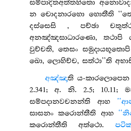
සම්පාදිතඅත්තහිතො අනොවා
න චොදනාරහො හොතීති ‘‘තෙ
දස්සෙසි
, පච්ඡා චතුත
අනඤ්ඤසාධාරණො, තථාපි ස
වුච්චති, තෙසං සමුදායභූතො
ඛො, ලොහිච්ච, සත්ථා’’ති අභාස
අඤ්ඤා
ති ය-කාරලොපෙන නිද
2.341; අ. නි. 2.5; 10.11;
සම්පදානවචනන්ති ආහ
‘‘ආ
සාසනං කරොන්තීති ආහ
‘‘න
කරොන්තීති අත්ථො.
පටික