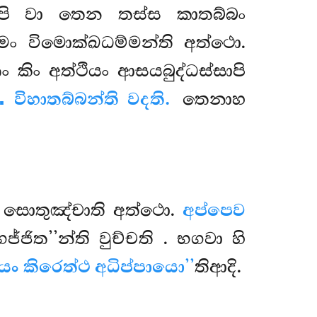
පි වා තෙන තස්ස කාතබ්බං
මං විමොක්ඛධම්මන්ති අත්ථො.
 කිං අත්ථියං ආසයබුද්ධස්සාපි
විහාතබ්බන්ති වදති.
තෙනාහ
ව සොතුඤ්චාති අත්ථො.
අප්පෙව
ජ්ජිත’’න්ති වුච්චති
. භගවා හි
අයං කිරෙත්ථ අධිප්පායො’’
තිආදි.