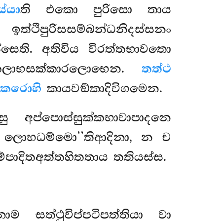
්යා
ති එකො පුරිසො තාය
ෙන
ඉත්ථිපුරිසසම්බන්ධනිදස්සනං
සෙති. අතිවිය විරත්තභාවතො
නකලාභසක්කාරලොභෙන.
තත්ථ
ං කරොහි
කායවඞ්කාදිවිගමෙන.
 අප්පොස්සුක්කභාවාපාදනෙ
ොභධම්මො’’තිආදිනා, න ච
ම්පාදිතඅත්තහිතතාය තතියස්ස.
සත්ථුවිප්පටිපත්තියා වා