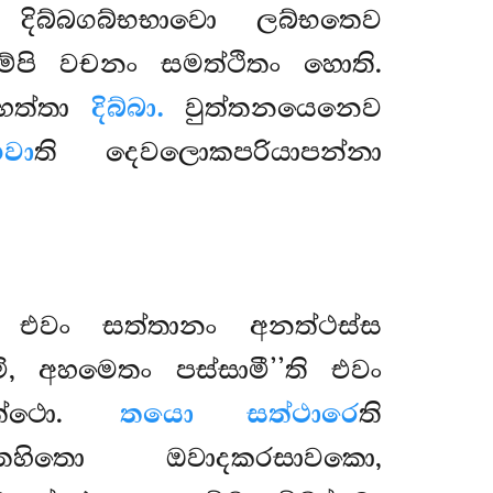
 දිබ්බගබ්භභාවො ලබ්භතෙව
දම්පි වචනං සමත්ථිතං හොති.
වහත්තා
දිබ්බා.
වුත්තනයෙනෙව
භවා
ති දෙවලොකපරියාපන්නා
ො එවං සත්තානං අනත්ථස්ස
ි, අහමෙතං පස්සාමී’’ති එවං
අත්ථො.
තයො සත්ථාරෙ
ති
ත්තහිතො ඔවාදකරසාවකො,