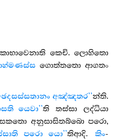
කාභාවෙනාති කෙචි. ලොහිතො
රාහ්මණස්ස
ගොත්තතො ආගතං
්ඡෙදසස්සතානං අඤ්ඤතර’’
න්ති.
ාසති යෙවා’’
ති තස්සා ලද්ධියා
ාසකතො අනුසාසිතබ්බො පරො,
්සාති පරො යො’’
තිආදි.
කිං
-