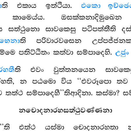
ා
ති එකාය ඉත්ථියා.
එකො ඉච්ඡෙය
ගං කාමෙය්ය. ඔසක්කනාදිමුඛ
සත්ථුනො සාවකෙසු පටිපත්තීති දස්
ොභෙනා
ති පරිවාරවසෙන උප්පජ්ජ
ධම්මෙ පතිට්ඨිතං කත්වා සම්පාදෙහි.
උජු
හතී
ති එවං වුත්තනයෙන සාවකෙසු
ති, න පඨමො විය ‘‘එවරූපො තව ල
 තත්ථ සම්පාදෙහී’’තිආදිනා. කස්මා? ස
නචොදනාරහසත්ථුවණ්ණනා
ති එත්ථ යස්මා චොදනාරහතා නාම 