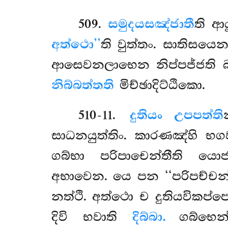
509
.
සමුදයසඤ්ජාතී
ති ආ
අත්ථො’’
ති වුත්තං. සාතිසයෙ
ආසෙවනලාභෙන නිප්පජ්ජති 
නිබ්බත්තති
මිච්ඡාදිට්ඨිකො.
510-11
.
දුතියං උපපත්ති
සාධනයුත්තිං. කාරණඤ්හි භ
ගබ්භා පරිපාචෙන්තීති ය
අභාවෙන. යෙ පන ‘‘පරිපච්චන්
නත්ථි. අත්ථො ච දුතියවිකප්
දිවි භවාති
දිබ්බා.
ගබ්භෙ