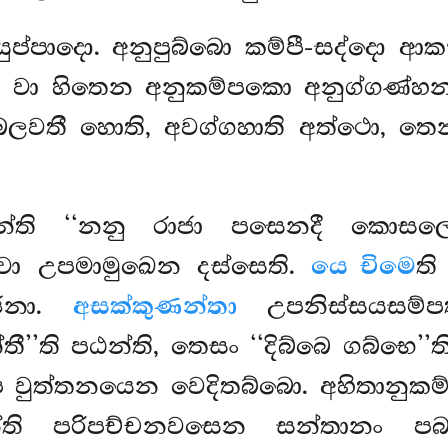
යුප්පාදො. අනුපුබ්බො කම්පී-සද්දො 
න වා
හිතෙන අනුකම්පකො අනුග්ගණ්
බලවතී හොති, අවග්ගහාති අත්ථො, ත
න්ති ‘‘නනු රාජා පසෙනදී කොසලො’’
ගවා උපමාමුඛෙන දස්සෙති.
යෙ චිමෙ
ති
ොජනා.
අසක්කුණන්තා
උපනිස්සයසම්පත
තී’’ති පඨන්ති, තෙසං ‘‘දිබ්බෙ ගබ්භ
පෙ වුත්තනයෙන වෙදිතබ්බො. අහිතානුක
න්ති පරිපච්චනවසෙන සන්තානං පබ