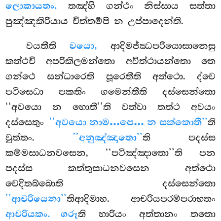
ලොකායතං.
තඤ්හි ගන්ථං නිස්සාය සත්තා
පුඤ්ඤකිරියාය චිත්තම්පි න උප්පාදෙන්ති.
වයතීති
වයො,
ආදිමජ්ඣපරියොසානෙසු
කත්ථචි අපරිකිලමන්තො අවිත්ථායන්තො තෙ
ගන්ථෙ සන්ධාරෙති පූරෙතීති අත්ථො. ද්වෙ
පටිසෙධා පකතිං ගමෙන්තීති දස්සෙන්තො
‘‘අවයො න හොතී’’ති වත්වා තත්ථ අවයං
දස්සෙතුං
‘‘අවයො නාම…පෙ… න සක්කොතී’’
ති
වුත්තං.
‘‘අනුඤ්ඤාතො’’
ති පදස්ස
කම්මසාධනවසෙන, ‘‘පටිඤ්ඤාතො’’ති පන
පදස්ස කත්තුසාධනවසෙන අත්ථො
වෙදිතබ්බොති දස්සෙන්තො
‘‘ආචරියෙනා’’
තිආදිමාහ. ආචරියපරම්පරාභතං
ආචරියකං. ගරූ
ති භාරියං අත්තානං තතො