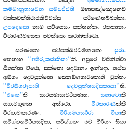
පරිණායකරතනං. තඤ්හි
අමොහ…පෙ…
කම්මානුභාවෙන සම්පජ්ජති
මහාපඤ්ඤෙනෙව
චක්කවත්තිරාජකිච්චස්ස පරිණෙතබ්බත්තා.
උපදෙසො
නාම සවිසෙසං සත්තන්නං රතනානං
විචාරණවසෙන පවත්තො කථාබන්ධො.
සරණතො පටිපක්ඛවිධමනතො
සූරා,
තෙනාහ
‘‘අභීරුකජාතිකා’’
ති. අසුරෙ විජිනිත්වා
ඨිතත්තා වීරො, සක්කො දෙවානං ඉන්දො. තස්ස
අඞ්ගං දෙවපුත්තො සෙනඞ්ගභාවතොති වුත්තං
‘‘වීරඞ්ගරූපාති දෙවපුත්තසදිසකායා’’
ති.
‘‘එකෙ’’
ති සාරසමාසාචරියමාහ.
සභාවො
ති
සභාවභූතො අත්ථො.
වීරකාරණ
න්ති
වීරභාවකාරණං.
වීරියමයසරීරා වියා
ති
සවිග්ගහවීරියසදිසා, සවිග්ගහං චෙ වීරියං සියා