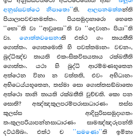
ඉධ අනුස්සවත්ථො අධිප්පෙතොති ආහ
‘‘ඛලූති
අනුස්සවත්ථෙ නිපාතො’’
ති.
ආලපනමත්ත
න්ති
පියාලාපවචනමත්තං. පියසමුදාහාරො හෙතෙ
‘‘භො’’ති වා ‘‘ආවුසො’’ති වා ‘‘දෙවානං පියා’’ති
වා.
ගොත්තවසෙනා
ති එත්ථ ගං තායතීති
ගොත්තං. ගොතමොති හි පවත්තමානං වචනං,
බුද්ධිඤ්ච තායති එකංසිකවිසයතාය රක්ඛතීති
ගොත්තං. යථා හි බුද්ධි ආරම්මණභූතෙන
අත්ථෙන විනා න වත්තති, එවං අභිධානං
අභිධෙය්යභූතෙන, තස්මා
සො ගොත්තසඞ්ඛාතො
අත්ථො තානි තායති රක්ඛතීති වුච්චති. කො පන
සොති? අඤ්ඤකුලපරම්පරාසාධාරණං තස්ස
කුලස්ස ආදිපුරිසසමුදාගතං
තංකුලපරියාපන්නසාධාරණං සාමඤ්ඤරූපන්ති
දට්ඨබ්බං. එත්ථ ච
‘‘සමණො’’
ති ඉමිනා