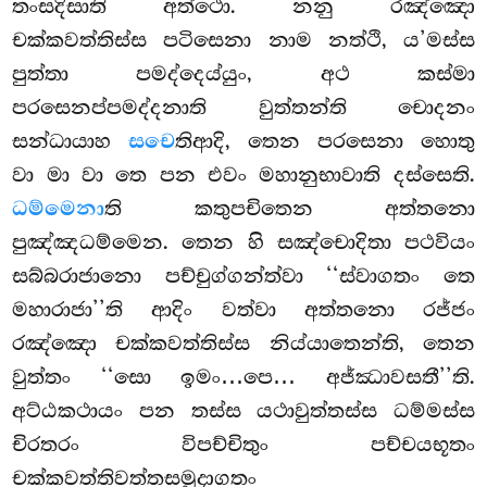
තංසදිසාති අත්ථො. නනු රඤ්ඤො
චක්කවත්තිස්ස පටිසෙනා නාම නත්ථි, ය’මස්ස
පුත්තා පමද්දෙය්යුං, අථ කස්මා
පරසෙනප්පමද්දනාති වුත්තන්ති චොදනං
සන්ධායාහ
සචෙ
තිආදි, තෙන පරසෙනා හොතු
වා මා වා තෙ පන එවං මහානුභාවාති දස්සෙති.
ධම්මෙනා
ති කතුපචිතෙන අත්තනො
පුඤ්ඤධම්මෙන. තෙන
හි සඤ්චොදිතා පථවියං
සබ්බරාජානො පච්චුග්ගන්ත්වා ‘‘ස්වාගතං තෙ
මහාරාජා’’ති ආදිං වත්වා අත්තනො රජ්ජං
රඤ්ඤො චක්කවත්තිස්ස නිය්යාතෙන්ති, තෙන
වුත්තං ‘‘සො ඉමං…පෙ… අජ්ඣාවසතී’’ති.
අට්ඨකථායං
පන තස්ස යථාවුත්තස්ස ධම්මස්ස
චිරතරං විපච්චිතුං පච්චයභූතං
චක්කවත්තිවත්තසමුදාගතං