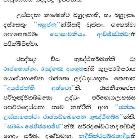
උස්සදතා නාමෙත්ථ බහුලතාති, තං බහුලතං
දස්සෙතුං
‘‘බහුජන’’
න්තිආදි වුත්තං. ගහෙත්වා
පොසෙතබ්බං
පොසාවනියං. ආවිජ්ඣිත්වා
ති
පරික්ඛිපිත්වා.
රඤ්ඤා විය භුඤ්ජිතබ්බන්ති වා
රාජභොග්ගං. රඤ්ඤො දායභූත
න්ති කුලපරම්පරාය
යොග්යභාවෙන රාජතො ලද්ධදායභූතං. තෙනාහ
‘‘දායජ්ජන්ති අත්ථො’’
ති. රාජනීහාරෙන
පරිභුඤ්ජිතබ්බතො උද්ධං පරිභොගලාභස්ස
සෙට්ඨදෙය්යතා නාම නත්ථීති ආහ
‘‘ඡත්තං
උස්සාපෙත්වා රාජසඞ්ඛෙපෙන භුඤ්ජිතබ්බ’’
න්ති.
‘‘සබ්බං ඡෙජ්ජභෙජ්ජ’’
න්ති සරීරදණ්ඩධනදණ්ඩාදි
භෙදං සබ්බං දණ්ඩමාහ.
නදීතිත්ථපබ්බතාදීසූ
ති