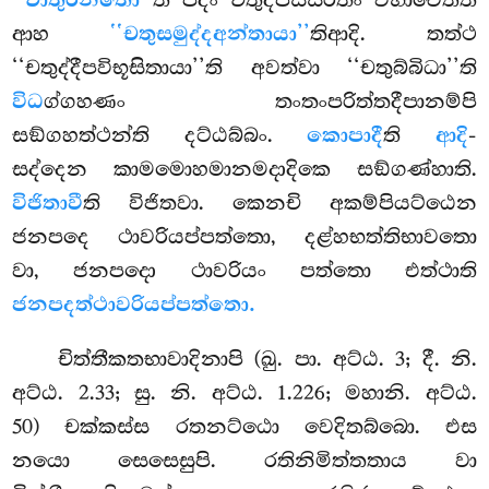
‘‘චාතුරන්තො’’
ති පදං චතුදීපිස්සරතං විභාවෙතීති
ආහ
‘‘චතුසමුද්දඅන්තායා’’
තිආදි. තත්ථ
‘‘චතුද්දීපවිභූසිතායා’’ති අවත්වා ‘‘චතුබ්බිධා’’ති
විධ
ග්ගහණං තංතංපරිත්තදීපානම්පි
සඞ්ගහත්ථන්ති දට්ඨබ්බං.
කොපාදී
ති
ආදි
-
සද්දෙන කාමමොහමානමදාදිකෙ සඞ්ගණ්හාති.
විජිතාවී
ති විජිතවා. කෙනචි අකම්පියට්ඨෙන
ජනපදෙ ථාවරියප්පත්තො, දළ්හභත්තිභාවතො
වා, ජනපදො ථාවරියං පත්තො එත්ථාති
ජනපදත්ථාවරියප්පත්තො.
චිත්තීකතභාවාදිනාපි (ඛු. පා. අට්ඨ. 3; දී. නි.
අට්ඨ. 2.33; සු. නි. අට්ඨ. 1.226; මහානි. අට්ඨ.
50) චක්කස්ස රතනට්ඨො වෙදිතබ්බො. එස
නයො සෙසෙසුපි. රතිනිමිත්තතාය වා