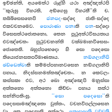
ඉච්ඡන්ති, අයමෙත්ථ රූළ්හි යථා අඤ්ඤත්ථපි
‘‘කුරූසු විහරති, අඞ්ගෙසු විහරතී’’ති ච.
තබ්බිසෙසනෙපි
ජනපද
-සද්දෙ ජාති-සද්දෙ
එකවචනමෙව.
පොරාණා පනා
ති
පන
-සද්දො
විසෙසත්ථජොතනො, තෙන පුථුඅත්ථවිසයතාය
එවඤ්චෙතං පුථුවචනන්ති වක්ඛමානවිසෙසං
ජොතෙති. බහුප්පභෙදො හි සො පදෙසො
තියොජනසතපරිමාණතාය.
නඞ්ගලානිපි
ඡඩ්ඩෙත්වා
ති කම්මප්පහානවසෙන නඞ්ගලානිපි
පහාය, නිදස්සනමත්තඤ්චෙතං. න කෙවලං
කස්සකා එව, අථ ඛො අඤ්ඤෙපි මනුස්සා
අත්තනො අත්තනො කිච්චං පහාය තත්ථ
සන්නිපතිංසු.
‘‘සො පදෙසො’’
ති
පදෙසසාමඤ්ඤතො වුත්තං, වචනවිපල්ලාසෙන
වා, තෙ පදෙසාති අත්ථො.
කොසලාති වුච්චති