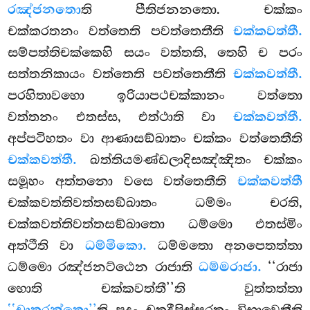
රඤ්ජනතො
ති පීතිජනනතො. චක්කං
චක්කරතනං වත්තෙති පවත්තෙතීති
චක්කවත්තී.
සම්පත්තිචක්කෙහි සයං වත්තති, තෙහි ච පරං
සත්තනිකායං වත්තෙති පවත්තෙතීති
චක්කවත්තී.
පරහිතාවහො ඉරියාපථචක්කානං වත්තො
වත්තනං එතස්ස, එත්ථාති වා
චක්කවත්තී.
අප්පටිහතං වා ආණාසඞ්ඛාතං චක්කං වත්තෙතීති
චක්කවත්තී.
ඛත්තියමණ්ඩලාදිසඤ්ඤිතං චක්කං
සමූහං අත්තනො වසෙ වත්තෙතීති
චක්කවත්තී
චක්කවත්තිවත්තසඞ්ඛාතං ධම්මං චරති,
චක්කවත්තිවත්තසඞ්ඛාතො ධම්මො එතස්මිං
අත්ථීති වා
ධම්මිකො.
ධම්මතො අනපෙතත්තා
ධම්මො රඤ්ජනට්ඨෙන රාජාති
ධම්මරාජා.
‘‘රාජා
හොති චක්කවත්තී’’ති වුත්තත්තා