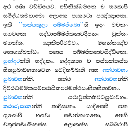
අථ ඛො වඩ්ඪියෙව. අභිනික්ඛමනෙ ච තතොපි
සමිද්ධතමභාවො ලොකෙ පාකටො පඤ්ඤාතො.
ඉති
‘‘සක්යකුලා පබ්බජිතො’’
ති ඉදං වචනං
භගවතො සද්ධාපබ්බජිතභාවදීපනං වුත්තං
මහන්තං ඤාතිපරිවට්ටං, මහන්තඤ්ච
භොගක්ඛන්ධං පහාය පබ්බජිතභාවසිද්ධිතො.
සුන්දර
න්ති භද්දකං. භද්දකතා ච පස්සන්තස්ස
හිතසුඛාවහභාවෙන වෙදිතබ්බාති ආහ
අත්ථාවහං
සුඛාවහ
න්ති. තත්ථ
අත්ථාවහ
න්ති
දිට්ඨධම්මිකසම්පරායිකපරමත්ථසංහිතහිතාවහං.
සුඛාවහ
න්ති යථාවුත්තතිවිධසුඛාවහං.
තථාරූපාන
න්ති තාදිසානං. යාදිසෙහි පන
ගුණෙහි භගවා සමන්නාගතො, තෙහි
චතුප්පමාණිකස්ස ලොකස්ස සබ්බථාපි