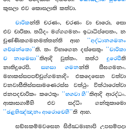
කුසලා එව කොසලාති කත්වා.
චාරික
න්ති චරණං, චරණං වා චාරො, සො
එව චාරිකා. තයිදං මග්ගගමනං ඉධාධිප්පෙතං, න
චුණ්ණිකගමනමත්තන්ති ආහ
‘‘අද්ධානගමනං
ගච්ඡන්තො’’
ති. තං විභාගෙන දස්සෙතුං
‘‘චාරිකා
ච නාමෙසා’’
තිආදි වුත්තං. තත්ථ
දූරෙපී
ති
නාතිදූරෙපි.
සහසා ගමන
න්ති
සීඝගමනං.
මහාකස්සපපච්චුග්ගමනාදිං එකදෙසෙන වත්වා
වනවාසීතිස්සසාමණෙරස්ස වත්ථුං විත්ථාරෙත්වා
ජනපදචාරිකං කථෙතුං
‘‘භගවා හී’’
තිආදි ආරද්ධං.
ආකාසගාමීහි එව සද්ධිං ගන්තුකාමො
‘‘ඡළභිඤ්ඤානං ආරොචෙහී’’
ති ආහ.
සඞ්ඝකම්මවසෙන
සිජ්ඣමානාපි උපසම්පදා