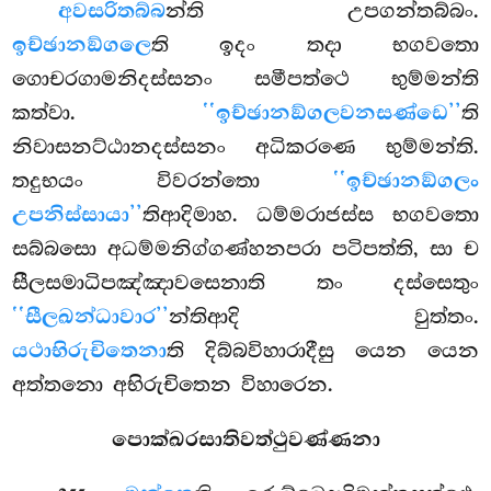
අවසරිතබ්බ
න්ති
උපගන්තබ්බං.
ඉච්ඡානඞ්ගලෙ
ති ඉදං තදා භගවතො
ගොචරගාමනිදස්සනං සමීපත්ථෙ භුම්මන්ති
කත්වා.
‘‘ඉච්ඡානඞ්ගලවනසණ්ඩෙ’’
ති
නිවාසනට්ඨානදස්සනං අධිකරණෙ භුම්මන්ති.
තදුභයං විවරන්තො
‘‘ඉච්ඡානඞ්ගලං
උපනිස්සායා’’
තිආදිමාහ. ධම්මරාජස්ස භගවතො
සබ්බසො අධම්මනිග්ගණ්හනපරා පටිපත්ති, සා ච
සීලසමාධිපඤ්ඤාවසෙනාති තං දස්සෙතුං
‘‘සීලඛන්ධාවාර’’
න්තිආදි
වුත්තං.
යථාභිරුචිතෙනා
ති දිබ්බවිහාරාදීසු යෙන යෙන
අත්තනො අභිරුචිතෙන විහාරෙන.
පොක්ඛරසාතිවත්ථුවණ්ණනා