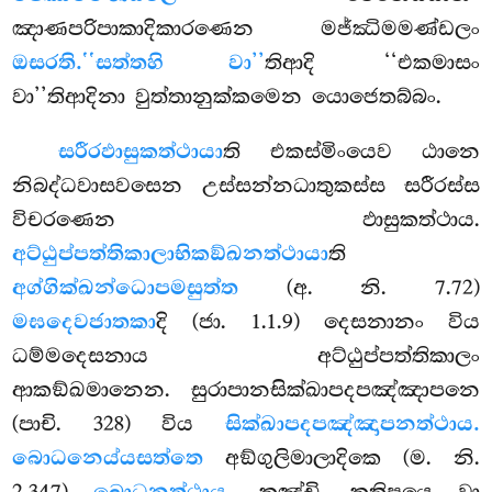
ඤාණපරිපාකාදිකාරණෙන මජ්ඣිමමණ්ඩලං
ඔසරති.
‘‘සත්තහි වා’’
තිආදි ‘‘එකමාසං
වා’’තිආදිනා වුත්තානුක්කමෙන යොජෙතබ්බං.
සරීරඵාසුකත්ථායා
ති එකස්මිංයෙව ඨානෙ
නිබද්ධවාසවසෙන උස්සන්නධාතුකස්ස සරීරස්ස
විචරණෙන ඵාසුකත්ථාය.
අට්ඨුප්පත්තිකාලාභිකඞ්ඛනත්ථායා
ති
අග්ගික්ඛන්ධොපමසුත්ත
(අ. නි. 7.72)
මඝදෙවජාතකා
දි (ජා. 1.1.9) දෙසනානං විය
ධම්මදෙසනාය අට්ඨුප්පත්තිකාලං
ආකඞ්ඛමානෙන. සුරාපානසික්ඛාපදපඤ්ඤාපනෙ
(පාචි. 328) විය
සික්ඛාපදපඤ්ඤාපනත්ථාය.
බොධනෙය්යසත්තෙ
අඞ්ගුලිමාලාදිකෙ (ම. නි.