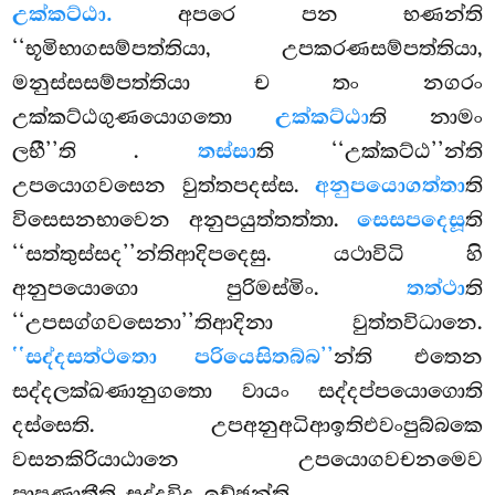
උක්කට්ඨා.
අපරෙ පන භණන්ති
‘‘භූමිභාගසම්පත්තියා, උපකරණසම්පත්තියා,
මනුස්සසම්පත්තියා ච තං නගරං
උක්කට්ඨගුණයොගතො
උක්කට්ඨා
ති නාමං
ලභී’’ති
.
තස්සා
ති ‘‘උක්කට්ඨ’’න්ති
උපයොගවසෙන වුත්තපදස්ස.
අනුපයොගත්තා
ති
විසෙසනභාවෙන අනුපයුත්තත්තා.
සෙසපදෙසූ
ති
‘‘සත්තුස්සද’’න්තිආදිපදෙසු. යථාවිධි හි
අනුපයොගො පුරිමස්මිං.
තත්ථා
ති
‘‘උපසග්ගවසෙනා’’තිආදිනා වුත්තවිධානෙ.
‘‘සද්දසත්ථතො පරියෙසිතබ්බ’’
න්ති එතෙන
සද්දලක්ඛණානුගතො
වායං සද්දප්පයොගොති
දස්සෙති. උපඅනුඅධිආඉතිඑවංපුබ්බකෙ
වසනකිරියාඨානෙ උපයොගවචනමෙව
පාපුණාතීති සද්දවිදූ ඉච්ඡන්ති.