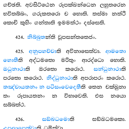
ගච්ඡති. අවසිට්ඨෙන රූපක්ඛන්ධෙන ලහුතරෙන
භවිතබ්බං, ගරුකතරො ච හොති. තස්මා නත්ථි
කොචි කුහිං ගන්තාති ඉමමත්ථං දස්සෙති.
.
නිබ්බුත
න්ති වූපසන්තතෙජං.
424
.
අනුපහච්චා
ති
අවිනාසෙත්වා.
ආමතො
425
හොතී
ති අද්ධමතො මරිතුං ආරද්ධො හොති.
ඔධුනාථා
ති ඔරතො කරොථ.
සන්ධුනාථා
ති
පරතො කරොථ.
නිද්ධුනාථා
ති අපරාපරං කරොථ.
තඤ්චායතනං න පටිසංවෙදෙතී
ති තෙන චක්ඛුනා
තං රූපායතනං න විභාවෙති. එස නයො
සබ්බත්ථ.
.
සඞ්ඛධමො
ති සඞ්ඛධමකො.
426
උපලාපෙත්වා
ති ධමිත්වා.