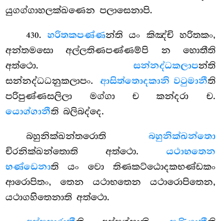
යුගග්ගාහලක්ඛණෙන පලාසෙනාපි.
.
හරිතකපණ්ණ
න්ති
යං කිඤ්චි හරිතකං,
430
අන්තමසො අල්ලතිණපණ්ණම්පි න හොතීති
අත්ථො.
සන්නද්ධකලාප
න්ති
සන්නද්ධධනුකලාපං.
ආසිත්තොදකානි වටුමානී
ති
පරිපුණ්ණසලිලා මග්ගා ච කන්දරා ච.
යොග්ගානී
ති බලිබද්දෙ.
බහුනික්ඛන්තරොති
බහුනික්ඛන්තො
චිරනික්ඛන්තොති අත්ථො.
යථාභතෙන
භණ්ඩෙනා
ති යං වො තිණකට්ඨොදකභණ්ඩකං
ආරොපිතං, තෙන යථාභතෙන යථාරොපිතෙන,
යථාගහිතෙනාති අත්ථො.