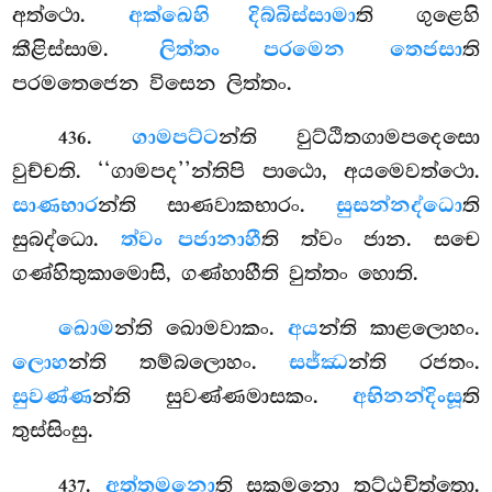
අත්ථො.
අක්ඛෙහි දිබ්බිස්සාමා
ති ගුළෙහි
කීළිස්සාම.
ලිත්තං පරමෙන තෙජසා
ති
පරමතෙජෙන විසෙන ලිත්තං.
.
ගාමපට්ට
න්ති වුට්ඨිතගාමපදෙසො
436
වුච්චති. ‘‘ගාමපද’’න්තිපි පාඨො, අයමෙවත්ථො.
සාණභාර
න්ති සාණවාකභාරං.
සුසන්නද්ධො
ති
සුබද්ධො.
ත්වං පජානාහී
ති ත්වං ජාන. සචෙ
ගණ්හිතුකාමොසි, ගණ්හාහීති වුත්තං හොති.
ඛොම
න්ති ඛොමවාකං.
අය
න්ති කාළලොහං.
ලොහ
න්ති තම්බලොහං.
සජ්ඣ
න්ති රජතං.
සුවණ්ණ
න්ති
සුවණ්ණමාසකං.
අභිනන්දිංසූ
ති
තුස්සිංසු.
.
අත්තමනො
ති සකමනො තුට්ඨචිත්තො.
437