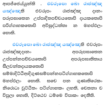
ආපජ්ජෙය්යුන්ති
.
එවරූපො ඛො රාජඤ්ඤ
යඤ්ඤො
ති එවරූපං රාජඤ්ඤ දානං
පරූපඝාතෙන උප්පාදිතපච්චයතොපි දායකතොපි
පරිග්ගාහකතොපි අවිසුද්ධත්තා න මහප්ඵලං
හොති.
එවරූපො ඛො රාජඤ්ඤ යඤ්ඤො
ති එවරූපං
රාජඤ්ඤදානං අපරූපඝාතෙන
උප්පන්නපච්චයතොපි අපරූපඝාතිතාය
සීලවන්තදායකතොපි
සම්මාදිට්ඨිආදිගුණසම්පන්නපටිග්ගාහකතොපි
මහප්ඵලං හොති. සචෙ පන ගුණාතිරෙකං
නිරොධා වුට්ඨිතං පටිග්ගාහකං ලභති, චෙතනා ච
විපුලා හොති, දිට්ඨෙව ධම්මෙ විපාකං දෙතීති.