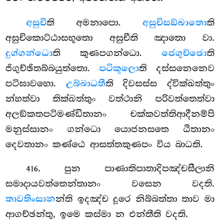
අසුචී
ති අමනාපො.
අසුචිසඞ්ඛාතො
ති
අසුචිකොට්ඨාසභූතො අසුචීති ඤාතො වා.
දුග්ගන්ධො
ති
කුණපගන්ධො.
ජෙගුච්ඡො
ති
ජිගුච්ඡිතබ්බයුත්තො.
පටිකූලො
ති දස්සනෙනෙව
පටිඝාවහො.
උබ්බාධතී
ති දිවසස්ස ද්වික්ඛත්තුං
න්හත්වා තික්ඛත්තුං වත්ථානි පරිවත්තෙත්වා
අලඞ්කතපටිමණ්ඩිතානං චක්කවත්තිආදීනම්පි
මනුස්සානං ගන්ධො යොජනසතෙ ඨිතානං
දෙවතානං කණ්ඨෙ ආසත්තකුණපං විය බාධති.
. පුන
පාණාතිපාතාදිපඤ්චසීලානි
416
සමාදායවත්තෙන්තානං වසෙන වදති.
තාවතිංසාන
න්ති ඉදඤ්ච දූරෙ නිබ්බත්තා තාව මා
ආගච්ඡන්තු, ඉමෙ කස්මා න එන්තීති වදති.