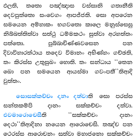
ඵලති, තතො පඤ්ඤාස වස්සානි ගතානීති
දෙවපුත්තො සංවෙගං ආපජ්ජති. සො අපරෙන
සමයෙන අම්හාකං භගවතො කාලෙ මනුස්සෙසු
නිබ්බත්තිත්වා සත්ථු ධම්මකථං සුත්වා අරහත්තං
පත්තො. පුබ්බාචිණ්ණවසෙන පන
දිවාවිහාරත්ථාය තදෙව විමානං අභිණ්හං ගච්ඡති,
තං කිරස්ස උතුසුඛං හොති. තං සන්ධාය ‘‘තෙන
ඛො පන සමයෙන ආයස්මා ගවංපතී’’තිආදි
වුත්තං.
සො
සක්කච්චං දානං දත්වා
ති සො පරස්ස
සන්තකම්පි දානං සක්කච්චං දත්වා.
එවමාරොචෙසී
ති ‘‘සක්කච්චං දානං
දෙථා’’තිආදිනා නයෙන ආරොචෙසි. තඤ්ච පන
ථෙරස්ස ආරොචනං සුත්වා මහාජනො සක්කච්චං