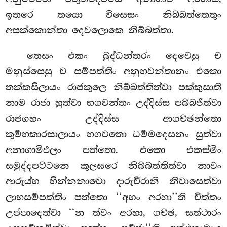
ඉතරෙ තයො විසෙසං නිබ්බත්තෙතුං
අසක්කොන්තා දෙවලොකෙ නිබ්බත්තා.
තෙසං එකං බුද්ධන්තරං දෙවෙසු ච
මනුස්සෙසු ච සම්පත්තිං අනුභවන්තානං එකො
තක්කසිලායං රාජකුලෙ නිබ්බත්තිත්වා පක්කුසාති
නාම රාජා හුත්වා භගවන්තං උද්දිස්ස පබ්බජිත්වා
රාජගහං උද්දිස්ස ආගච්ඡන්තො
කුම්භකාරසාලායං භගවතො ධම්මදෙසනං සුත්වා
අනාගාමිඵලං පත්තො. එකො
එකස්මිං
සමුද්දපට්ටනෙ කුලඝරෙ නිබ්බත්තිත්වා නාවං
ආරුය්හ භින්නනාවො දාරුචීරානි නිවාසෙත්වා
ලාභසම්පත්තිං පත්තො ‘‘අහං අරහා’’ති චිත්තං
උප්පාදෙත්වා ‘‘න ත්වං අරහා, ගච්ඡ, සත්ථාරං