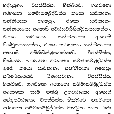
භද්දයුගං. විපස්සිස්ස, භික්ඛවෙ, භගවතො
අරහතො සම්මාසම්බුද්ධස්ස තයො සාවකානං
සන්නිපාතා අහෙසුං. එකො සාවකානං
සන්නිපාතො අහොසි අට්ඨසට්ඨිභික්ඛුසතසහස්සං,
එකො සාවකානං සන්නිපාතො අහොසි
භික්ඛුසතසහස්සං, එකො සාවකානං සන්නිපාතො
අහොසි අසීතිභික්ඛුසහස්සානි. විපස්සිස්ස,
භික්ඛවෙ, භගවතො අරහතො සම්මාසම්බුද්ධස්ස
ඉමෙ තයො සාවකානං සන්නිපාතා අහෙසුං
සබ්බෙසංයෙව ඛීණාසවානං. විපස්සිස්ස,
භික්ඛවෙ, භගවතො අරහතො සම්මාසම්බුද්ධස්ස
අසොකො නාම භික්ඛු උපට්ඨාකො අහොසි
අග්ගුපට්ඨාකො. විපස්සිස්ස, භික්ඛවෙ, භගවතො
අරහතො සම්මාසම්බුද්ධස්ස බන්ධුමා නාම රාජා