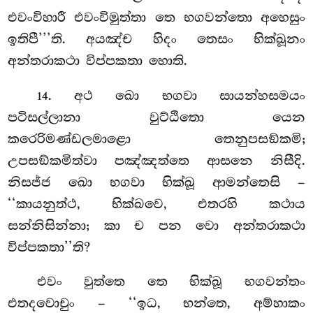
එවංවිහාරී එවංවිමුත්තා
තෙ භගවන්තො අහෙසුං
ඉතිපී’’’ති. අයඤ්ච හිදං තෙසං භික්ඛූනං
අන්තරාකථා විප්පකතා හොති.
. අථ ඛො භගවා සායන්හසමයං
14
පටිසල්ලානා වුට්ඨිතො යෙන
කරෙරිමණ්ඩලමාළො තෙනුපසඞ්කමි;
උපසඞ්කමිත්වා පඤ්ඤත්තෙ ආසනෙ නිසීදි.
නිසජ්ජ ඛො භගවා භික්ඛූ ආමන්තෙසි –
‘‘කායනුත්ථ, භික්ඛවෙ, එතරහි කථාය
සන්නිසින්නා; කා ච පන වො අන්තරාකථා
විප්පකතා’’ති?
එවං වුත්තෙ තෙ භික්ඛූ භගවන්තං
එතදවොචුං – ‘‘ඉධ, භන්තෙ, අම්හාකං