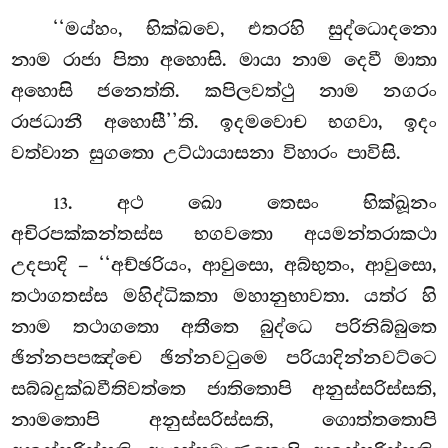
‘‘මය්හං, භික්ඛවෙ, එතරහි සුද්ධොදනො
නාම රාජා පිතා අහොසි. මායා නාම දෙවී මාතා
අහොසි ජනෙත්ති. කපිලවත්ථු නාම නගරං
රාජධානී අහොසී’’ති. ඉදමවොච භගවා, ඉදං
වත්වාන
සුගතො උට්ඨායාසනා විහාරං පාවිසි.
. අථ
ඛො තෙසං භික්ඛූනං
13
අචිරපක්කන්තස්ස භගවතො අයමන්තරාකථා
උදපාදි – ‘‘අච්ඡරියං, ආවුසො, අබ්භුතං, ආවුසො,
තථාගතස්ස මහිද්ධිකතා මහානුභාවතා. යත්ර හි
නාම තථාගතො අතීතෙ බුද්ධෙ පරිනිබ්බුතෙ
ඡින්නපපඤ්චෙ ඡින්නවටුමෙ පරියාදින්නවට්ටෙ
සබ්බදුක්ඛවීතිවත්තෙ
ජාතිතොපි අනුස්සරිස්සති,
නාමතොපි අනුස්සරිස්සති, ගොත්තතොපි