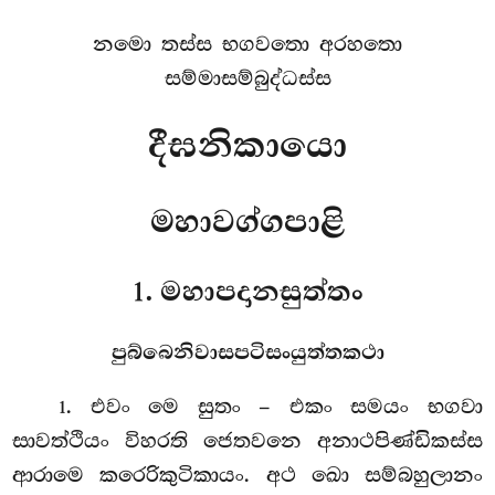
නමො තස්ස භගවතො අරහතො
සම්මාසම්බුද්ධස්ස
දීඝනිකායො
මහාවග්ගපාළි
1. මහාපදානසුත්තං
පුබ්බෙනිවාසපටිසංයුත්තකථා
. එවං
මෙ සුතං – එකං සමයං භගවා
1
සාවත්ථියං විහරති ජෙතවනෙ අනාථපිණ්ඩිකස්ස
ආරාමෙ කරෙරිකුටිකායං. අථ ඛො සම්බහුලානං