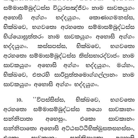
සම්මාසම්බුද්ධස්ස විධුරසඤ්ජීවං නාම සාවකයුගං
අහොසි අග්ගං භද්දයුගං. කොණාගමනස්ස,
භික්ඛවෙ, භගවතො අරහතො සම්මාසම්බුද්ධස්ස
භිය්යොසුත්තරං නාම සාවකයුගං අහොසි අග්ගං
භද්දයුගං. කස්සපස්ස, භික්ඛවෙ, භගවතො
අරහතො සම්මාසම්බුද්ධස්ස තිස්සභාරද්වාජං නාම
සාවකයුගං අහොසි අග්ගං භද්දයුගං. මය්හං,
භික්ඛවෙ, එතරහි සාරිපුත්තමොග්ගල්ලානං නාම
සාවකයුගං අහොසි අග්ගං භද්දයුගං.
. ‘‘විපස්සිස්ස, භික්ඛවෙ, භගවතො
10
අරහතො සම්මාසම්බුද්ධස්ස තයො සාවකානං
සන්නිපාතා අහෙසුං. එකො සාවකානං
සන්නිපාතො අහොසි අට්ඨසට්ඨිභික්ඛුසතසහස්සං,