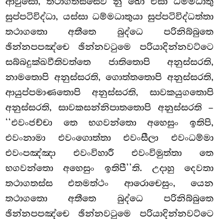
ආවුසො, තථාගතස්සෙව නු ඛො එසා ධම්මධාතු
සුප්පටිවිද්ධා, යස්සා ධම්මධාතුයා සුප්පටිවිද්ධත්තා
තථාගතො අතීතෙ බුද්ධෙ පරිනිබ්බුතෙ
ඡින්නපපඤ්චෙ ඡින්නවටුමෙ පරියාදින්නවට්ටෙ
සබ්බදුක්ඛවීතිවත්තෙ ජාතිතොපි අනුස්සරති,
නාමතොපි අනුස්සරති, ගොත්තතොපි අනුස්සරති,
ආයුප්පමාණතොපි අනුස්සරති, සාවකයුගතොපි
අනුස්සරති, සාවකසන්නිපාතතොපි අනුස්සරති –
‘‘එවංජච්චා තෙ භගවන්තො අහෙසුං ඉතිපි,
එවංනාමා එවංගොත්තා එවංසීලා එවංධම්මා
එවංපඤ්ඤා එවංවිහාරී එවංවිමුත්තා තෙ
භගවන්තො අහෙසුං ඉතිපී’’ති. උදාහු දෙවතා
තථාගතස්ස එතමත්ථං ආරොචෙසුං, යෙන
තථාගතො අතීතෙ බුද්ධෙ පරිනිබ්බුතෙ
ඡින්නපපඤ්චෙ ඡින්නවටුමෙ පරියාදින්නවට්ටෙ