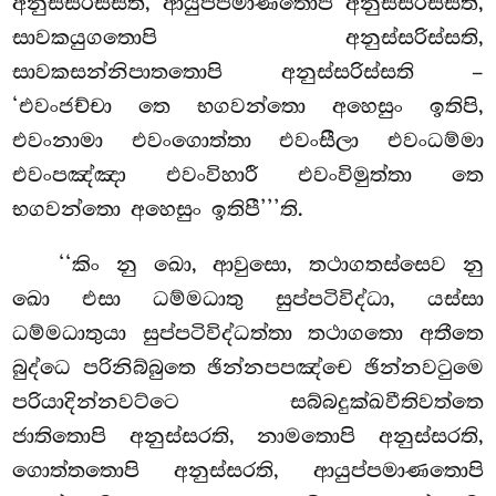
අනුස්සරිස්සති, ආයුප්පමාණතොපි අනුස්සරිස්සති,
සාවකයුගතොපි අනුස්සරිස්සති,
සාවකසන්නිපාතතොපි අනුස්සරිස්සති –
‘එවංජච්චා තෙ භගවන්තො අහෙසුං ඉතිපි,
එවංනාමා එවංගොත්තා එවංසීලා එවංධම්මා
එවංපඤ්ඤා එවංවිහාරී එවංවිමුත්තා තෙ
භගවන්තො අහෙසුං ඉතිපී’’’ති.
‘‘කිං නු ඛො, ආවුසො, තථාගතස්සෙව නු
ඛො එසා ධම්මධාතු සුප්පටිවිද්ධා, යස්සා
ධම්මධාතුයා සුප්පටිවිද්ධත්තා තථාගතො අතීතෙ
බුද්ධෙ පරිනිබ්බුතෙ ඡින්නපපඤ්චෙ ඡින්නවටුමෙ
පරියාදින්නවට්ටෙ සබ්බදුක්ඛවීතිවත්තෙ
ජාතිතොපි අනුස්සරති, නාමතොපි අනුස්සරති,
ගොත්තතොපි අනුස්සරති, ආයුප්පමාණතොපි