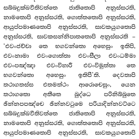
සබ්බදුක්ඛවීතිවත්තෙ ජාතිතොපි අනුස්සරති,
නාමතොපි අනුස්සරති, ගොත්තතොපි අනුස්සරති,
ආයුප්පමාණතොපි අනුස්සරති, සාවකයුගතොපි
අනුස්සරති, සාවකසන්නිපාතතොපි අනුස්සරති –
‘එවංජච්චා තෙ භගවන්තො අහෙසුං ඉතිපි,
එවංනාමා එවංගොත්තා එවංසීලා එවංධම්මා
එවංපඤ්ඤා එවංවිහාරී එවංවිමුත්තා තෙ
භගවන්තො අහෙසුං ඉතිපී’ති. දෙවතාපි
තථාගතස්ස එතමත්ථං ආරොචෙසුං, යෙන
තථාගතො අතීතෙ බුද්ධෙ පරිනිබ්බුතෙ
ඡින්නපපඤ්චෙ ඡින්නවටුමෙ පරියාදින්නවට්ටෙ
සබ්බදුක්ඛවීතිවත්තෙ ජාතිතොපි අනුස්සරති,
නාමතොපි අනුස්සරති, ගොත්තතොපි අනුස්සරති,
ආයුප්පමාණතොපි අනුස්සරති, සාවකයුගතොපි