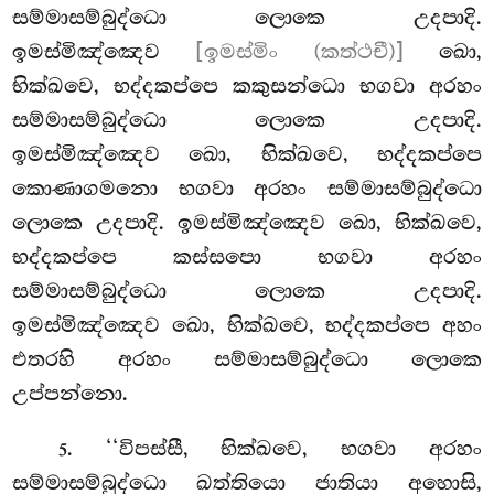
සම්මාසම්බුද්ධො ලොකෙ උදපාදි.
ඉමස්මිඤ්ඤෙව
[ඉමස්මිං (කත්ථචී)]
ඛො,
භික්ඛවෙ, භද්දකප්පෙ කකුසන්ධො භගවා අරහං
සම්මාසම්බුද්ධො ලොකෙ උදපාදි.
ඉමස්මිඤ්ඤෙව ඛො, භික්ඛවෙ, භද්දකප්පෙ
කොණාගමනො භගවා අරහං සම්මාසම්බුද්ධො
ලොකෙ උදපාදි. ඉමස්මිඤ්ඤෙව ඛො, භික්ඛවෙ,
භද්දකප්පෙ කස්සපො භගවා අරහං
සම්මාසම්බුද්ධො ලොකෙ උදපාදි.
ඉමස්මිඤ්ඤෙව ඛො, භික්ඛවෙ, භද්දකප්පෙ අහං
එතරහි අරහං සම්මාසම්බුද්ධො ලොකෙ
උප්පන්නො.
. ‘‘විපස්සී, භික්ඛවෙ, භගවා අරහං
5
සම්මාසම්බුද්ධො ඛත්තියො ජාතියා
අහොසි,