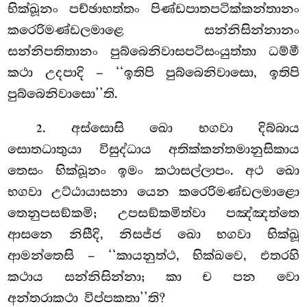
භික්ඛූනං පච්ඡාභත්තං පිණ්ඩපාතපටික්කන්තානං
කරෙරිමණ්ඩලමාළෙ සන්නිසින්නානං
සන්නිපතිතානං පුබ්බෙනිවාසපටිසංයුත්තා ධම්මී
කථා උදපාදි – ‘‘ඉතිපි පුබ්බෙනිවාසො, ඉතිපි
පුබ්බෙනිවාසො’’ති.
. අස්සොසි ඛො භගවා දිබ්බාය
2
සොතධාතුයා විසුද්ධාය අතික්කන්තමානුසිකාය
තෙසං භික්ඛූනං
ඉමං කථාසල්ලාපං. අථ ඛො
භගවා උට්ඨායාසනා යෙන කරෙරිමණ්ඩලමාළො
තෙනුපසඞ්කමි; උපසඞ්කමිත්වා පඤ්ඤත්තෙ
ආසනෙ නිසීදි, නිසජ්ජ ඛො භගවා භික්ඛූ
ආමන්තෙසි – ‘‘කායනුත්ථ, භික්ඛවෙ, එතරහි
කථාය සන්නිසින්නා; කා ච පන වො
අන්තරාකථා විප්පකතා’’ති?