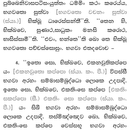
පුබ්බෙනිවාසපටිසංයුත්තං ධම්මිං කථං කරෙය්ය,
භගවතො සුත්වා
[භගවතො වචනං සුත්වා
(ස්යා.)]
භික්ඛූ ධාරෙස්සන්තී’’ති. ‘‘තෙන හි,
භික්ඛවෙ, සුණාථ,සාධුකං මනසි කරොථ,
භාසිස්සාමී’’ති. ‘‘එවං, භන්තෙ’’ති ඛො තෙ භික්ඛූ
භගවතො පච්චස්සොසුං. භගවා එතදවොච –
. ‘‘ඉතො සො, භික්ඛවෙ, එකනවුතිකප්පෙ
4
යං
[එකනවුතො කප්පො (ස්යා. කං. පී.)]
විපස්සී
භගවා අරහං සම්මාසම්බුද්ධො ලොකෙ උදපාදි.
ඉතො සො, භික්ඛවෙ, එකතිංසෙ කප්පෙ
[එකතිං
සකප්පො (සී.) එකතිං සො කප්පො (ස්යා. කං.
පී.)]
යං සිඛී භගවා අරහං සම්මාසම්බුද්ධො
ලොකෙ උදපාදි. තස්මිඤ්ඤෙව ඛො, භික්ඛවෙ,
එකතිංසෙ කප්පෙ වෙස්සභූ භගවා අරහං