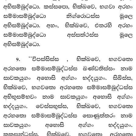
අභිසම්බුද්ධො. කස්සපො, භික්ඛවෙ, භගවා අරහං
සම්මාසම්බුද්ධො නිග්රොධස්ස මූලෙ
අභිසම්බුද්ධො. අහං, භික්ඛවෙ, එතරහි අරහං
සම්මාසම්බුද්ධො අස්සත්ථස්ස මූලෙ
අභිසම්බුද්ධො.
. ‘‘විපස්සිස්ස
, භික්ඛවෙ, භගවතො
9
අරහතො සම්මාසම්බුද්ධස්ස ඛණ්ඩතිස්සං
නාම
සාවකයුගං අහොසි අග්ගං භද්දයුගං. සිඛිස්ස,
භික්ඛවෙ, භගවතො අරහතො සම්මාසම්බුද්ධස්ස
අභිභූසම්භවං නාම සාවකයුගං අහොසි අග්ගං
භද්දයුගං. වෙස්සභුස්ස, භික්ඛවෙ, භගවතො
අරහතො සම්මාසම්බුද්ධස්ස සොණුත්තරං නාම
සාවකයුගං අහොසි අග්ගං භද්දයුගං.
කකුසන්ධස්ස, භික්ඛවෙ, භගවතො අරහතො