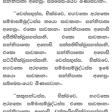
සන්නිපාතා අහෙසුං සබ්බෙසංයෙව ඛීණාසවානං.
‘‘වෙස්සභුස්ස, භික්ඛවෙ, භගවතො අරහතො
සම්මාසම්බුද්ධස්ස තයො සාවකානං සන්නිපාතා
අහෙසුං. එකො සාවකානං සන්නිපාතො අහොසි
අසීතිභික්ඛුසහස්සානි, එකො සාවකානං
සන්නිපාතො අහොසි සත්තතිභික්ඛුසහස්සානි,
එකො සාවකානං සන්නිපාතො අහොසි
සට්ඨිභික්ඛුසහස්සානි. වෙස්සභුස්ස, භික්ඛවෙ,
භගවතො අරහතො සම්මාසම්බුද්ධස්ස ඉමෙ
තයො සාවකානං සන්නිපාතා අහෙසුං
සබ්බෙසංයෙව ඛීණාසවානං.
‘‘කකුසන්ධස්ස, භික්ඛවෙ, භගවතො
අරහතො සම්මාසම්බුද්ධස්ස එකො සාවකානං
සන්නිපාතො අහොසි
චත්තාලීසභික්ඛුසහස්සානි.