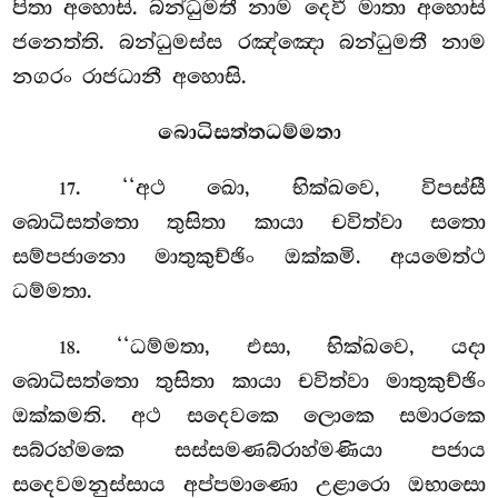
පිතා අහොසි. බන්ධුමතී නාම
දෙවී මාතා අහොසි
ජනෙත්ති. බන්ධුමස්ස රඤ්ඤො බන්ධුමතී නාම
නගරං රාජධානී අහොසි.
බොධිසත්තධම්මතා
. ‘‘අථ ඛො, භික්ඛවෙ, විපස්සී
17
බොධිසත්තො තුසිතා කායා චවිත්වා සතො
සම්පජානො මාතුකුච්ඡිං ඔක්කමි. අයමෙත්ථ
ධම්මතා.
. ‘‘ධම්මතා, එසා, භික්ඛවෙ, යදා
18
බොධිසත්තො තුසිතා කායා චවිත්වා මාතුකුච්ඡිං
ඔක්කමති. අථ සදෙවකෙ ලොකෙ සමාරකෙ
සබ්රහ්මකෙ සස්සමණබ්රාහ්මණියා පජාය
සදෙවමනුස්සාය අප්පමාණො උළාරො ඔභාසො