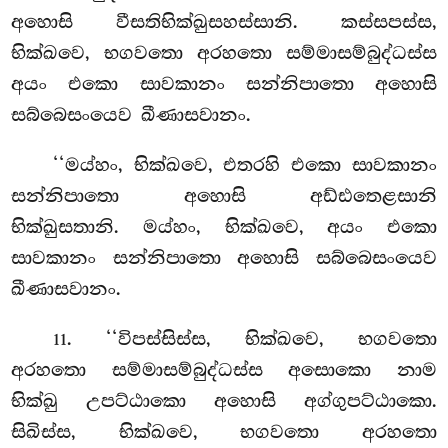
අහොසි වීසතිභික්ඛුසහස්සානි. කස්සපස්ස,
භික්ඛවෙ, භගවතො අරහතො සම්මාසම්බුද්ධස්ස
අයං එකො සාවකානං සන්නිපාතො අහොසි
සබ්බෙසංයෙව ඛීණාසවානං.
‘‘මය්හං, භික්ඛවෙ, එතරහි එකො
සාවකානං
සන්නිපාතො අහොසි අඩ්ඪතෙළසානි
භික්ඛුසතානි. මය්හං, භික්ඛවෙ, අයං එකො
සාවකානං සන්නිපාතො අහොසි සබ්බෙසංයෙව
ඛීණාසවානං.
. ‘‘විපස්සිස්ස, භික්ඛවෙ, භගවතො
11
අරහතො සම්මාසම්බුද්ධස්ස අසොකො නාම
භික්ඛු උපට්ඨාකො අහොසි අග්ගුපට්ඨාකො.
සිඛිස්ස, භික්ඛවෙ, භගවතො අරහතො