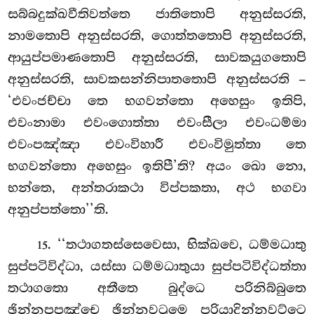
සබ්බදුක්ඛවීතිවත්තෙ ජාතිතොපි අනුස්සරති,
නාමතොපි අනුස්සරති, ගොත්තතොපි අනුස්සරති,
ආයුප්පමාණතොපි අනුස්සරති, සාවකයුගතොපි
අනුස්සරති, සාවකසන්නිපාතතොපි අනුස්සරති –
‘එවංජච්චා තෙ භගවන්තො අහෙසුං ඉතිපි,
එවංනාමා එවංගොත්තා එවංසීලා එවංධම්මා
එවංපඤ්ඤා එවංවිහාරී එවංවිමුත්තා
තෙ
භගවන්තො අහෙසුං ඉතිපී’ති? අයං ඛො නො,
භන්තෙ, අන්තරාකථා විප්පකතා, අථ භගවා
අනුප්පත්තො’’ති.
. ‘‘තථාගතස්සෙවෙසා, භික්ඛවෙ, ධම්මධාතු
15
සුප්පටිවිද්ධා, යස්සා ධම්මධාතුයා සුප්පටිවිද්ධත්තා
තථාගතො අතීතෙ බුද්ධෙ පරිනිබ්බුතෙ
ඡින්නපපඤ්චෙ ඡින්නවටුමෙ පරියාදින්නවට්ටෙ