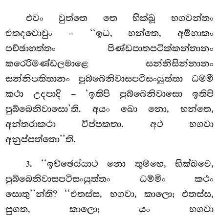
එවං වුත්තෙ තෙ භික්ඛූ භගවන්තං
එතදවොචුං – ‘‘ඉධ, භන්තෙ, අම්හාකං
පච්ඡාභත්තං
පිණ්ඩපාතපටික්කන්තානං
කරෙරිමණ්ඩලමාළෙ සන්නිසින්නානං
සන්නිපතිතානං
පුබ්බෙනිවාසපටිසංයුත්තා ධම්මී
කථා උදපාදි – ‘ඉතිපි පුබ්බෙනිවාසො ඉතිපි
පුබ්බෙනිවාසො’ති. අයං ඛො නො, භන්තෙ,
අන්තරාකථා විප්පකතා. අථ භගවා
අනුප්පත්තො’’ති.
. ‘‘ඉච්ඡෙය්යාථ
නො තුම්හෙ, භික්ඛවෙ,
3
පුබ්බෙනිවාසපටිසංයුත්තං ධම්මිං කථං
සොතු’’න්ති? ‘‘එතස්ස, භගවා, කාලො; එතස්ස,
සුගත, කාලො; යං භගවා