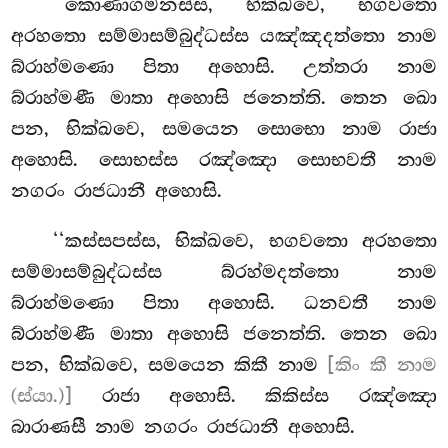
‘‘කොණාගමනස්ස, භික්ඛවෙ, භගවතො
අරහතො සම්මාසම්බුද්ධස්ස යඤ්ඤදත්තො නාම
බ්රාහ්මණො පිතා අහොසි. උත්තරා නාම
බ්රාහ්මණී මාතා අහොසි ජනෙත්ති. තෙන ඛො
පන, භික්ඛවෙ, සමයෙන සොභො නාම රාජා
අහොසි. සොභස්ස රඤ්ඤො සොභවතී නාම
නගරං රාජධානී අහොසි.
‘‘කස්සපස්ස, භික්ඛවෙ, භගවතො අරහතො
සම්මාසම්බුද්ධස්ස බ්රහ්මදත්තො නාම
බ්රාහ්මණො පිතා අහොසි. ධනවතී නාම
බ්රාහ්මණී මාතා අහොසි ජනෙත්ති. තෙන ඛො
පන, භික්ඛවෙ, සමයෙන කිකී
නාම
[කිං කී නාම
(ස්යා.)]
රාජා අහොසි. කිකිස්ස රඤ්ඤො
බාරාණසී නාම නගරං රාජධානී අහොසි.