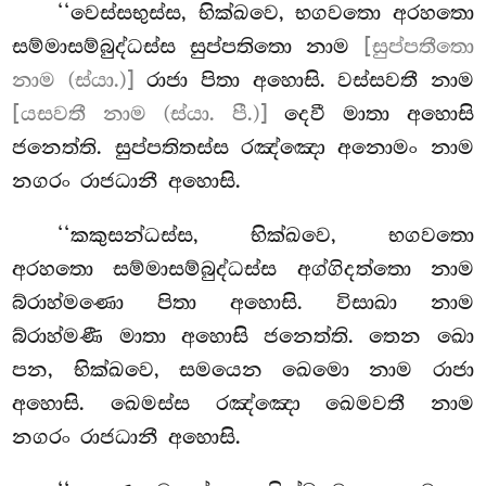
‘‘වෙස්සභුස්ස, භික්ඛවෙ, භගවතො අරහතො
සම්මාසම්බුද්ධස්ස සුප්පතිතො නාම
[සුප්පතීතො
නාම (ස්යා.)]
රාජා පිතා අහොසි. වස්සවතී නාම
[යසවතී නාම (ස්යා. පී.)]
දෙවී මාතා අහොසි
ජනෙත්ති. සුප්පතිතස්ස රඤ්ඤො අනොමං නාම
නගරං රාජධානී අහොසි.
‘‘කකුසන්ධස්ස, භික්ඛවෙ, භගවතො
අරහතො සම්මාසම්බුද්ධස්ස අග්ගිදත්තො නාම
බ්රාහ්මණො පිතා අහොසි. විසාඛා නාම
බ්රාහ්මණී මාතා අහොසි ජනෙත්ති. තෙන ඛො
පන, භික්ඛවෙ, සමයෙන ඛෙමො නාම රාජා
අහොසි. ඛෙමස්ස රඤ්ඤො ඛෙමවතී නාම
නගරං රාජධානී අහොසි.