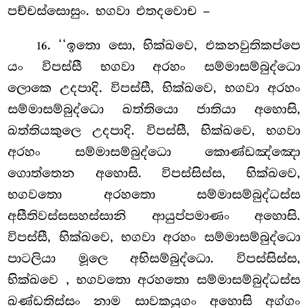
පච්චස්සොසුං. භගවා එතදවොච –
. ‘‘ඉතො සො, භික්ඛවෙ, එකනවුතිකප්පෙ
16
යං විපස්සී භගවා අරහං සම්මාසම්බුද්ධො
ලොකෙ උදපාදි. විපස්සී, භික්ඛවෙ, භගවා අරහං
සම්මාසම්බුද්ධො ඛත්තියො ජාතියා අහොසි,
ඛත්තියකුලෙ උදපාදි. විපස්සී, භික්ඛවෙ, භගවා
අරහං සම්මාසම්බුද්ධො කොණ්ඩඤ්ඤො
ගොත්තෙන අහොසි. විපස්සිස්ස, භික්ඛවෙ,
භගවතො අරහතො සම්මාසම්බුද්ධස්ස
අසීතිවස්සසහස්සානි ආයුප්පමාණං අහොසි.
විපස්සී, භික්ඛවෙ, භගවා අරහං
සම්මාසම්බුද්ධො
පාටලියා මූලෙ අභිසම්බුද්ධො. විපස්සිස්ස,
භික්ඛවෙ
, භගවතො අරහතො සම්මාසම්බුද්ධස්ස
ඛණ්ඩතිස්සං නාම සාවකයුගං අහොසි අග්ගං