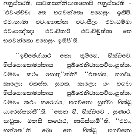
අනුස්සරති, සාවකසන්නිපාතතොපි අනුස්සරති –
‘එවංජච්චා තෙ භගවන්තො අහෙසුං ඉතිපි,
එවංනාමා එවංගොත්තා එවංසීලා එවංධම්මා
එවංපඤ්ඤා එවංවිහාරී එවංවිමුත්තා තෙ
භගවන්තො අහෙසුං ඉතිපී’ති.
‘‘ඉච්ඡෙය්යාථ නො තුම්හෙ, භික්ඛවෙ,
භිය්යොසොමත්තාය පුබ්බෙනිවාසපටිසංයුත්තං
ධම්මිං කථං සොතු’’න්ති? ‘‘එතස්ස, භගවා,
කාලො; එතස්ස, සුගත, කාලො; යං භගවා
භිය්යොසොමත්තාය පුබ්බෙනිවාසපටිසංයුත්තං
ධම්මිං කථං කරෙය්ය, භගවතො සුත්වා භික්ඛූ
ධාරෙස්සන්තී’’ති. ‘‘තෙන හි, භික්ඛවෙ
, සුණාථ,
සාධුකං මනසි කරොථ, භාසිස්සාමී’’ති. ‘‘එවං,
භන්තෙ’’ති ඛො තෙ භික්ඛූ භගවතො