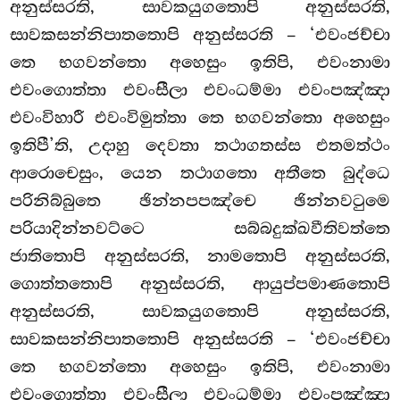
අනුස්සරති, සාවකයුගතොපි අනුස්සරති,
සාවකසන්නිපාතතොපි අනුස්සරති – ‘එවංජච්චා
තෙ භගවන්තො අහෙසුං ඉතිපි, එවංනාමා
එවංගොත්තා එවංසීලා එවංධම්මා එවංපඤ්ඤා
එවංවිහාරී එවංවිමුත්තා තෙ
භගවන්තො අහෙසුං
ඉතිපී’ති, උදාහු දෙවතා තථාගතස්ස එතමත්ථං
ආරොචෙසුං, යෙන තථාගතො අතීතෙ බුද්ධෙ
පරිනිබ්බුතෙ ඡින්නපපඤ්චෙ ඡින්නවටුමෙ
පරියාදින්නවට්ටෙ සබ්බදුක්ඛවීතිවත්තෙ
ජාතිතොපි අනුස්සරති, නාමතොපි අනුස්සරති,
ගොත්තතොපි අනුස්සරති, ආයුප්පමාණතොපි
අනුස්සරති, සාවකයුගතොපි අනුස්සරති,
සාවකසන්නිපාතතොපි අනුස්සරති – ‘එවංජච්චා
තෙ භගවන්තො අහෙසුං ඉතිපි, එවංනාමා
එවංගොත්තා එවංසීලා එවංධම්මා එවංපඤ්ඤා