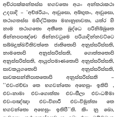
අචිරපක්කන්තස්ස භගවතො අයං අන්තරාකථා
උදපාදි – ‘අච්ඡරියං, ආවුසො, අබ්භුතං, ආවුසො,
තථාගතස්ස මහිද්ධිකතා මහානුභාවතා, යත්ර හි
නාම තථාගතො අතීතෙ බුද්ධෙ පරිනිබ්බුතෙ
ඡින්නපපඤ්චෙ ඡින්නවටුමෙ පරියාදින්නවට්ටෙ
සබ්බදුක්ඛවීතිවත්තෙ ජාතිතොපි අනුස්සරිස්සති,
නාමතොපි අනුස්සරිස්සති, ගොත්තතොපි
අනුස්සරිස්සති, ආයුප්පමාණතොපි අනුස්සරිස්සති,
සාවකයුගතොපි අනුස්සරිස්සති,
සාවකසන්නිපාතතොපි
අනුස්සරිස්සති –
‘‘එවංජච්චා
තෙ භගවන්තො අහෙසුං ඉතිපි
,
එවංනාමා එවංගොත්තා එවංසීලා එවංධම්මා
එවංපඤ්ඤා එවංවිහාරී එවංවිමුත්තා තෙ
භගවන්තො අහෙසුං ඉතිපී’’ති. කිං නු ඛො,