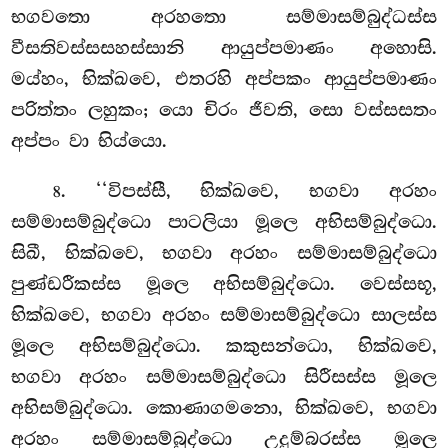
භගවතො අරහතො සම්මාසම්බුද්ධස්ස
වීසතිවස්සසහස්සානි ආයුප්පමාණං අහොසි.
මය්හං, භික්ඛවෙ, එතරහි අප්පකං ආයුප්පමාණං
පරිත්තං ලහුකං; යො චිරං ජීවති, සො වස්සසතං
අප්පං වා භිය්යො.
. ‘‘විපස්සී, භික්ඛවෙ, භගවා අරහං
8
සම්මාසම්බුද්ධො පාටලියා මූලෙ අභිසම්බුද්ධො.
සිඛී, භික්ඛවෙ, භගවා අරහං සම්මාසම්බුද්ධො
පුණ්ඩරීකස්ස මූලෙ අභිසම්බුද්ධො. වෙස්සභූ,
භික්ඛවෙ, භගවා අරහං සම්මාසම්බුද්ධො සාලස්ස
මූලෙ අභිසම්බුද්ධො. කකුසන්ධො, භික්ඛවෙ,
භගවා අරහං සම්මාසම්බුද්ධො සිරීසස්ස මූලෙ
අභිසම්බුද්ධො. කොණාගමනො, භික්ඛවෙ, භගවා
අරහං සම්මාසම්බුද්ධො උදුම්බරස්ස මූලෙ