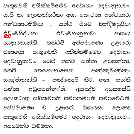
පාතුභවති අතික්කම්මෙව දෙවානං දෙවානුභාවං.
යාපි තා ලොකන්තරිකා අඝා අසංවුතා අන්ධකාරා
අන්ධකාරතිමිසා
, යත්ථ පිමෙ චන්දිමසූරියා
එවංමහිද්ධිකා එවංමහානුභාවා ආභාය
📜
නානුභොන්ති, තත්ථපි අප්පමාණො උළාරො
ඔභාසො පාතුභවති අතික්කම්මෙව දෙවානං
දෙවානුභාවං. යෙපි තත්ථ සත්තා උපපන්නා,
තෙපි තෙනොභාසෙන
අඤ්ඤමඤ්ඤං
සඤ්ජානන්ති – ‘අඤ්ඤෙපි කිර, භො, සන්ති
සත්තා ඉධූපපන්නා’ති. අයඤ්ච දසසහස්සී
ලොකධාතු සඞ්කම්පති සම්පකම්පති සම්පවෙධති.
අප්පමාණො ච උළාරො ඔභාසො ලොකෙ
පාතුභවති අතික්කම්මෙව දෙවානං දෙවානුභාවං.
අයමෙත්ථ ධම්මතා.