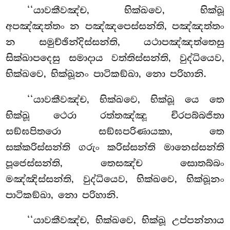
‘‘යාවකීවඤ්ච, භික්ඛවෙ, භික්ඛූ
අපඤ්ඤත්තං න පඤ්ඤපෙස්සන්ති, පඤ්ඤත්තං
න සමුච්ඡින්දිස්සන්ති, යථාපඤ්ඤත්තෙසු
සික්ඛාපදෙසු සමාදාය වත්තිස්සන්ති, වුද්ධියෙව,
භික්ඛවෙ, භික්ඛූනං පාටිකඞ්ඛා, නො පරිහානි.
‘‘යාවකීවඤ්ච, භික්ඛවෙ, භික්ඛූ යෙ තෙ
භික්ඛූ ථෙරා රත්තඤ්ඤූ චිරපබ්බජිතා
සඞ්ඝපිතරො සඞ්ඝපරිණායකා, තෙ
සක්කරිස්සන්ති ගරුං කරිස්සන්ති මානෙස්සන්ති
පූජෙස්සන්ති, තෙසඤ්ච සොතබ්බං
මඤ්ඤිස්සන්ති, වුද්ධියෙව, භික්ඛවෙ, භික්ඛූනං
පාටිකඞ්ඛා, නො පරිහානි.
‘‘යාවකීවඤ්ච, භික්ඛවෙ, භික්ඛූ උප්පන්නාය