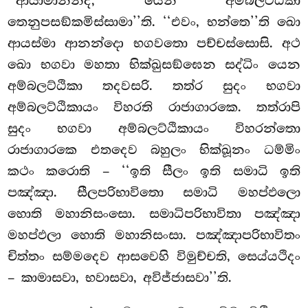
‘‘ආයාමානන්ද, යෙන අම්බලට්ඨිකා
තෙනුපසඞ්කමිස්සාමා’’ති. ‘‘එවං, භන්තෙ’’ති ඛො
ආයස්මා ආනන්දො භගවතො පච්චස්සොසි. අථ
ඛො භගවා මහතා භික්ඛුසඞ්ඝෙන සද්ධිං යෙන
අම්බලට්ඨිකා තදවසරි. තත්ර සුදං භගවා
අම්බලට්ඨිකායං විහරති රාජාගාරකෙ. තත්රාපි
සුදං භගවා අම්බලට්ඨිකායං විහරන්තො
රාජාගාරකෙ එතදෙව බහුලං භික්ඛූනං ධම්මිං
කථං කරොති – ‘‘ඉති සීලං ඉති සමාධි ඉති
පඤ්ඤා. සීලපරිභාවිතො සමාධි මහප්ඵලො
හොති මහානිසංසො. සමාධිපරිභාවිතා පඤ්ඤා
මහප්ඵලා හොති මහානිසංසා. පඤ්ඤාපරිභාවිතං
චිත්තං සම්මදෙව ආසවෙහි විමුච්චති, සෙය්යථිදං
– කාමාසවා, භවාසවා, අවිජ්ජාසවා’’ති.