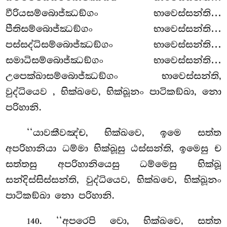
වීරියසම්බොජ්ඣඞ්ගං භාවෙස්සන්ති…
පීතිසම්බොජ්ඣඞ්ගං භාවෙස්සන්ති…
පස්සද්ධිසම්බොජ්ඣඞ්ගං භාවෙස්සන්ති…
සමාධිසම්බොජ්ඣඞ්ගං භාවෙස්සන්ති…
උපෙක්ඛාසම්බොජ්ඣඞ්ගං භාවෙස්සන්ති,
වුද්ධියෙව
, භික්ඛවෙ, භික්ඛූනං පාටිකඞ්ඛා, නො
පරිහානි.
‘‘යාවකීවඤ්ච, භික්ඛවෙ, ඉමෙ සත්ත
අපරිහානියා ධම්මා භික්ඛූසු ඨස්සන්ති, ඉමෙසු ච
සත්තසු අපරිහානියෙසු ධම්මෙසු භික්ඛූ
සන්දිස්සිස්සන්ති, වුද්ධියෙව, භික්ඛවෙ, භික්ඛූනං
පාටිකඞ්ඛා නො පරිහානි.
. ‘‘අපරෙපි වො, භික්ඛවෙ, සත්ත
140