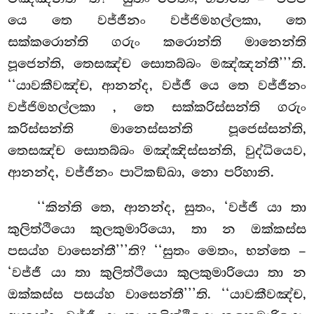
යෙ
තෙ වජ්ජීනං වජ්ජිමහල්ලකා, තෙ
සක්කරොන්ති ගරුං කරොන්ති මානෙන්ති
පූජෙන්ති, තෙසඤ්ච සොතබ්බං මඤ්ඤන්තී’’’ති.
‘‘යාවකීවඤ්ච, ආනන්ද, වජ්ජී යෙ තෙ වජ්ජීනං
වජ්ජිමහල්ලකා
, තෙ සක්කරිස්සන්ති ගරුං
කරිස්සන්ති මානෙස්සන්ති පූජෙස්සන්ති,
තෙසඤ්ච සොතබ්බං මඤ්ඤිස්සන්ති, වුද්ධියෙව,
ආනන්ද, වජ්ජීනං පාටිකඞ්ඛා, නො පරිහානි.
‘‘කින්ති තෙ, ආනන්ද, සුතං, ‘වජ්ජී යා තා
කුලිත්ථියො කුලකුමාරියො, තා න ඔක්කස්ස
පසය්හ වාසෙන්තී’’’ති? ‘‘සුතං මෙතං, භන්තෙ –
‘වජ්ජී යා තා කුලිත්ථියො කුලකුමාරියො තා න
ඔක්කස්ස පසය්හ වාසෙන්තී’’’ති. ‘‘යාවකීවඤ්ච,