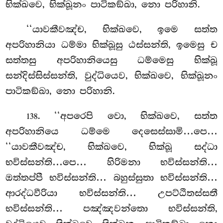
භික්ඛවෙ, භික්ඛූනං පාටිකඞ්ඛා, නො පරිහානි.
‘‘යාවකීවඤ්ච, භික්ඛවෙ, ඉමෙ සත්ත
අපරිහානියා ධම්මා භික්ඛූසු
ඨස්සන්ති, ඉමෙසු ච
සත්තසු අපරිහානියෙසු ධම්මෙසු භික්ඛූ
සන්දිස්සිස්සන්ති, වුද්ධියෙව, භික්ඛවෙ, භික්ඛූනං
පාටිකඞ්ඛා, නො පරිහානි.
. ‘‘අපරෙපි වො, භික්ඛවෙ, සත්ත
138
අපරිහානියෙ ධම්මෙ දෙසෙස්සාමි…පෙ…
‘‘යාවකීවඤ්ච, භික්ඛවෙ, භික්ඛූ සද්ධා
භවිස්සන්ති…පෙ… හිරිමනා භවිස්සන්ති…
ඔත්තප්පී භවිස්සන්ති…
බහුස්සුතා භවිස්සන්ති…
ආරද්ධවීරියා භවිස්සන්ති… උපට්ඨිතස්සතී
භවිස්සන්ති… පඤ්ඤවන්තො භවිස්සන්ති,