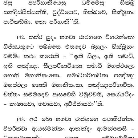
ඡසු අපරිහානියෙසු ධම්මෙසු භික්ඛූ
සන්දිස්සිස්සන්ති, වුද්ධියෙව, භික්ඛවෙ, භික්ඛූනං
පාටිකඞ්ඛා, නො පරිහානී’’ති.
. තත්ර
සුදං භගවා රාජගහෙ විහරන්තො
142
ගිජ්ඣකූටෙ පබ්බතෙ එතදෙව බහුලං භික්ඛූනං
ධම්මිං කථං කරොති – ‘‘ඉති සීලං, ඉති සමාධි,
ඉති පඤ්ඤා. සීලපරිභාවිතො සමාධි මහප්ඵලො
හොති මහානිසංසො. සමාධිපරිභාවිතා පඤ්ඤා
මහප්ඵලා හොති මහානිසංසා. පඤ්ඤාපරිභාවිතං
චිත්තං සම්මදෙව ආසවෙහි විමුච්චති, සෙය්යථිදං
– කාමාසවා, භවාසවා, අවිජ්ජාසවා’’ති.
. අථ
ඛො භගවා රාජගහෙ යථාභිරන්තං
143
විහරිත්වා ආයස්මන්තං ආනන්දං ආමන්තෙසි –