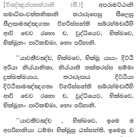
[විඤ්ඤුප්පසත්ථානි (සී.)]
අපරාමට්ඨානි
සමාධිසංවත්තනිකානි තථාරූපෙසු සීලෙසු
සීලසාමඤ්ඤගතා විහරිස්සන්ති සබ්රහ්මචාරීහි
ආවි චෙව රහො ච, වුද්ධියෙව, භික්ඛවෙ,
භික්ඛූනං පාටිකඞ්ඛා, නො පරිහානි.
‘‘යාවකීවඤ්ච, භික්ඛවෙ, භික්ඛූ යායං දිට්ඨි
අරියා නිය්යානිකා, නිය්යාති තක්කරස්ස සම්මා
දුක්ඛක්ඛයාය, තථාරූපාය දිට්ඨියා
දිට්ඨිසාමඤ්ඤගතා විහරිස්සන්ති සබ්රහ්මචාරීහි
ආවි චෙව රහො ච, වුද්ධියෙව, භික්ඛවෙ,
භික්ඛූනං පාටිකඞ්ඛා, නො පරිහානි.
‘‘යාවකීවඤ්ච
, භික්ඛවෙ, ඉමෙ ඡ
අපරිහානියා ධම්මා භික්ඛූසු ඨස්සන්ති, ඉමෙසු ච