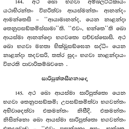
. අථ ඛො භගවා අම්බලට්ඨිකායං
144
යථාභිරන්තං විහරිත්වා ආයස්මන්තං ආනන්දං
ආමන්තෙසි – ‘‘ආයාමානන්ද, යෙන නාළන්දා
තෙනුපසඞ්කමිස්සාමා’’ති. ‘‘එවං, භන්තෙ’’ති ඛො
ආයස්මා ආනන්දො භගවතො පච්චස්සොසි. අථ
ඛො භගවා මහතා භික්ඛුසඞ්ඝෙන සද්ධිං යෙන
නාළන්දා තදවසරි, තත්ර සුදං භගවා නාළන්දායං
විහරති පාවාරිකම්බවනෙ
.
සාරිපුත්තසීහනාදො
. අථ ඛො ආයස්මා සාරිපුත්තො යෙන
145
භගවා තෙනුපසඞ්කමි; උපසඞ්කමිත්වා භගවන්තං
අභිවාදෙත්වා එකමන්තං
නිසීදි. එකමන්තං
නිසින්නො ඛො ආයස්මා සාරිපුත්තො භගවන්තං
එතදවොච – ‘‘එවං පසන්නො අහං, භන්තෙ,