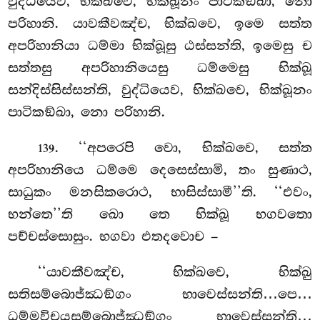
වුද්ධියෙව, භික්ඛවෙ, භික්ඛූනං පාටිකඞ්ඛා, නො
පරිහානි. යාවකීවඤ්ච, භික්ඛවෙ, ඉමෙ සත්ත
අපරිහානියා ධම්මා භික්ඛූසු ඨස්සන්ති, ඉමෙසු ච
සත්තසු අපරිහානියෙසු ධම්මෙසු භික්ඛූ
සන්දිස්සිස්සන්ති, වුද්ධියෙව, භික්ඛවෙ, භික්ඛූනං
පාටිකඞ්ඛා, නො පරිහානි.
. ‘‘අපරෙපි වො, භික්ඛවෙ, සත්ත
139
අපරිහානියෙ ධම්මෙ දෙසෙස්සාමි, තං සුණාථ,
සාධුකං මනසිකරොථ, භාසිස්සාමී’’ති. ‘‘එවං,
භන්තෙ’’ති ඛො තෙ භික්ඛූ භගවතො
පච්චස්සොසුං. භගවා එතදවොච –
‘‘යාවකීවඤ්ච, භික්ඛවෙ, භික්ඛු
සතිසම්බොජ්ඣඞ්ගං භාවෙස්සන්ති…පෙ…
ධම්මවිචයසම්බොජ්ඣඞ්ගං භාවෙස්සන්ති…