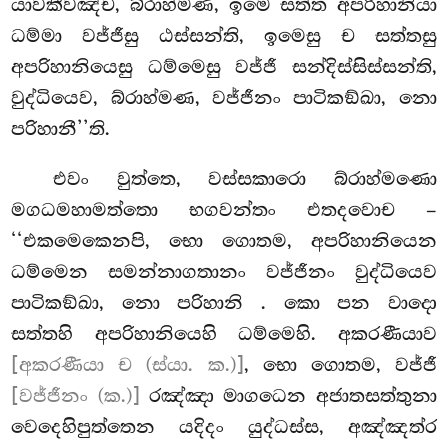
යාවකීවඤ්ච, බ්රාහ්මණ, ඉමෙ සත්ත අපරිහානියා
ධම්මා වජ්ජීසු ඨස්සන්ති, ඉමෙසු ච සත්තසු
අපරිහානියෙසු ධම්මෙසු වජ්ජී සන්දිස්සිස්සන්ති,
වුද්ධියෙව, බ්රාහ්මණ, වජ්ජීනං පාටිකඞ්ඛා, නො
පරිහානී’’ති.
එවං වුත්තෙ, වස්සකාරො බ්රාහ්මණො
මගධමහාමත්තො භගවන්තං එතදවොච –
‘‘එකමෙකෙනපි, භො ගොතම, අපරිහානියෙන
ධම්මෙන සමන්නාගතානං වජ්ජීනං වුද්ධියෙව
පාටිකඞ්ඛා, නො පරිහානි
. කො පන වාදො
සත්තහි අපරිහානියෙහි ධම්මෙහි. අකරණීයාව
[අකරණීයා ච (ස්යා. ක.)]
, භො ගොතම, වජ්ජී
[වජ්ජීනං (ක.)]
රඤ්ඤා මාගධෙන අජාතසත්තුනා
වෙදෙහිපුත්තෙන යදිදං යුද්ධස්ස, අඤ්ඤත්ර