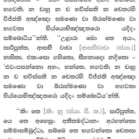
භගවති; න චාහු න ච භවිස්සති න චෙතරහි
විජ්ජති අඤ්ඤො සමණො වා බ්රාහ්මණො වා
භගවතා භිය්යොභිඤ්ඤතරො යදිදං
සම්බොධිය’’න්ති. ‘‘උළාරා ඛො තෙ අයං,
සාරිපුත්ත, ආසභී වාචා
[ආසභිවාචා (ස්යා.)]
භාසිතා, එකංසො ගහිතො, සීහනාදො නදිතො –
‘එවංපසන්නො අහං, භන්තෙ, භගවති; න චාහු
න ච භවිස්සති න චෙතරහි විජ්ජති අඤ්ඤො
සමණො වා බ්රාහ්මණො වා භගවතා
භිය්යොභිඤ්ඤතරො යදිදං සම්බොධිය’න්ති.
‘‘කිං
තෙ
[කිං නු (ස්යා. පී. ක.)]
, සාරිපුත්ත,
යෙ තෙ අහෙසුං අතීතමද්ධානං අරහන්තො
සම්මාසම්බුද්ධා, සබ්බෙ තෙ භගවන්තො චෙතසා