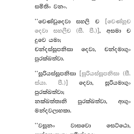
සමිතිං වනං.
‘‘වෙණ්ඩුදෙවා
සහලි ච
[වෙණ්හූච
දෙවා සහලීච (සී. පී.)]
, අසමා ච
දුවෙ යමා;
චන්දස්සූපනිසා දෙවා, චන්දමාගුං
පුරක්ඛත්වා.
‘‘සූරියස්සූපනිසා
[සුරියස්සූපනිසා (සී.
ස්යා. පී.)]
දෙවා, සූරියමාගුං
පුරක්ඛත්වා;
නක්ඛත්තානි පුරක්ඛත්වා, ආගුං
මන්දවලාහකා.
‘‘වසූනං
වාසවො සෙට්ඨො,