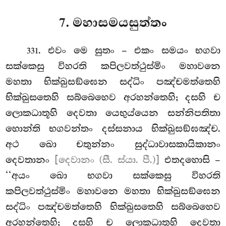
7. මහාසමයසුත්තං
. එවං
මෙ
සුතං – එකං සමයං භගවා
331
සක්කෙසු විහරති කපිලවත්ථුස්මිං මහාවනෙ
මහතා භික්ඛුසඞ්ඝෙන සද්ධිං පඤ්චමත්තෙහි
භික්ඛුසතෙහි සබ්බෙහෙව අරහන්තෙහි; දසහි ච
ලොකධාතූහි දෙවතා යෙභුය්යෙන සන්නිපතිතා
හොන්ති භගවන්තං දස්සනාය භික්ඛුසඞ්ඝඤ්ච.
අථ ඛො චතුන්නං සුද්ධාවාසකායිකානං
දෙවතානං
[දෙවානං (සී. ස්යා. පී.)]
එතදහොසි –
‘‘අයං ඛො භගවා සක්කෙසු විහරති
කපිලවත්ථුස්මිං මහාවනෙ මහතා භික්ඛුසඞ්ඝෙන
සද්ධිං පඤ්චමත්තෙහි භික්ඛුසතෙහි සබ්බෙහෙව
අරහන්තෙහි; දසහි ච ලොකධාතූහි දෙවතා