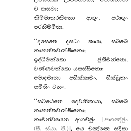
ච ආසවා;
නිම්මානරතිනො ආගුං, අථාගුං
පරනිම්මිතා.
‘‘දසෙතෙ දසධා කායා, සබ්බෙ
නානත්තවණ්ණිනො;
ඉද්ධිමන්තො ජුතිමන්තො,
වණ්ණවන්තො යසස්සිනො;
මොදමානා අභික්කාමුං, භික්ඛූනං
සමිතිං වනං.
‘‘සට්ඨෙතෙ
දෙවනිකායා, සබ්බෙ
නානත්තවණ්ණිනො;
නාමන්වයෙන ආගච්ඡුං
[ආගඤ්ඡුං
(සී. ස්යා. පී.)]
, යෙ චඤ්ඤෙ සදිසා