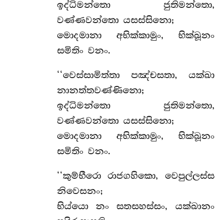
ඉද්ධිමන්තො ජුතිමන්තො,
වණ්ණවන්තො යසස්සිනො;
මොදමානා අභික්කාමුං, භික්ඛූනං
සමිතිං වනං.
‘‘වෙස්සාමිත්තා
පඤ්චසතා, යක්ඛා
නානත්තවණ්ණිනො;
ඉද්ධිමන්තො ජුතිමන්තො,
වණ්ණවන්තො යසස්සිනො;
මොදමානා
අභික්කාමුං, භික්ඛූනං
සමිතිං වනං.
‘‘කුම්භීරො රාජගහිකො, වෙපුල්ලස්ස
නිවෙසනං;
භිය්යො නං සතසහස්සං, යක්ඛානං