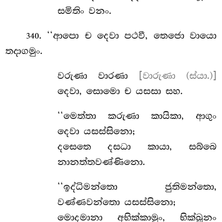
සමිතිං වනං.
. ‘‘ආපො ච දෙවා පථවී, තෙජො වායො
340
තදාගමුං.
වරුණා වාරණා
[වාරුණා (ස්යා.)]
දෙවා, සොමො ච යසසා සහ.
‘‘මෙත්තා
කරුණා කායිකා, ආගුං
දෙවා යසස්සිනො;
දසෙතෙ දසධා කායා, සබ්බෙ
නානත්තවණ්ණිනො.
‘‘ඉද්ධිමන්තො
ජුතිමන්තො,
වණ්ණවන්තො යසස්සිනො;
මොදමානා අභික්කාමුං, භික්ඛූනං