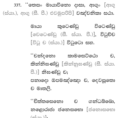
. ‘‘තෙසං මායාවිනො දාසා, ආගුං
[ආගූ
337
(ස්යා.), ආගු (සී. පී.) එවමුපරිපි]
වඤ්චනිකා සඨා.
මායා කුටෙණ්ඩු විටෙණ්ඩු
[වෙටෙණ්ඩු (සී. ස්යා. පී.)]
, විටුච්ච
[විටූ ච (ස්යා.)]
විටුටො සහ.
‘‘චන්දනො කාමසෙට්ඨො ච,
කින්නිඝණ්ඩු
[කින්නුඝණ්ඩු (සී. ස්යා.
පී.)]
නිඝණ්ඩු ච;
පනාදො ඔපමඤ්ඤො ච, දෙවසූතො
ච මාතලි.
‘‘චිත්තසෙනො
ච ගන්ධබ්බො,
නළොරාජා ජනෙසභො
[ජනොසභො
(ස්යා.)]
;