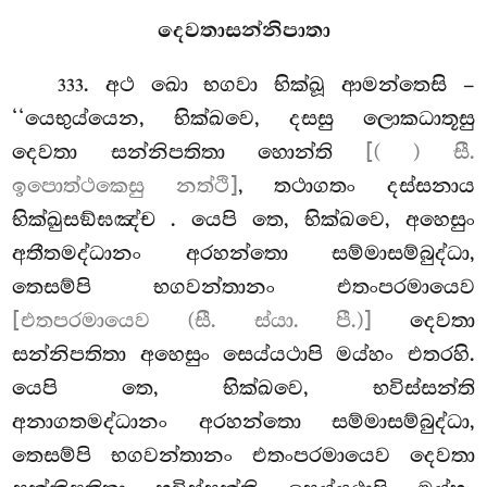
දෙවතාසන්නිපාතා
. අථ ඛො භගවා භික්ඛූ ආමන්තෙසි –
333
‘‘යෙභුය්යෙන, භික්ඛවෙ, දසසු ලොකධාතූසු
දෙවතා සන්නිපතිතා හොන්ති
[( ) සී.
ඉපොත්ථකෙසු නත්ථි]
, තථාගතං දස්සනාය
භික්ඛුසඞ්ඝඤ්ච
. යෙපි තෙ, භික්ඛවෙ, අහෙසුං
අතීතමද්ධානං අරහන්තො සම්මාසම්බුද්ධා,
තෙසම්පි භගවන්තානං එතංපරමායෙව
[එතපරමායෙව (සී. ස්යා. පී.)]
දෙවතා
සන්නිපතිතා අහෙසුං සෙය්යථාපි මය්හං එතරහි.
යෙපි තෙ, භික්ඛවෙ, භවිස්සන්ති
අනාගතමද්ධානං අරහන්තො සම්මාසම්බුද්ධා,
තෙසම්පි භගවන්තානං එතංපරමායෙව දෙවතා