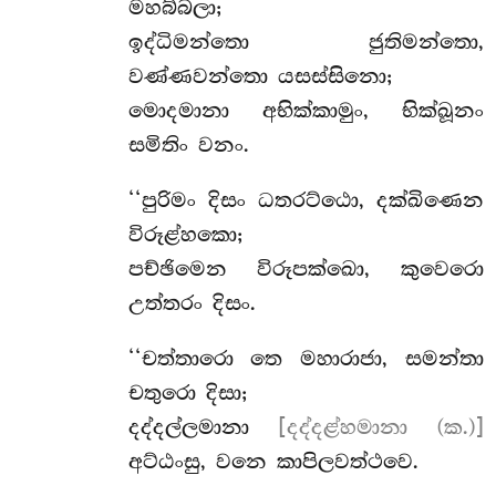
මහබ්බලා;
ඉද්ධිමන්තො ජුතිමන්තො,
වණ්ණවන්තො යසස්සිනො;
මොදමානා අභික්කාමුං, භික්ඛූනං
සමිතිං වනං.
‘‘පුරිමං දිසං ධතරට්ඨො, දක්ඛිණෙන
විරූළ්හකො;
පච්ඡිමෙන විරූපක්ඛො, කුවෙරො
උත්තරං දිසං.
‘‘චත්තාරො තෙ මහාරාජා, සමන්තා
චතුරො දිසා;
දද්දල්ලමානා
[දද්දළ්හමානා (ක.)]
අට්ඨංසු, වනෙ කාපිලවත්ථවෙ.