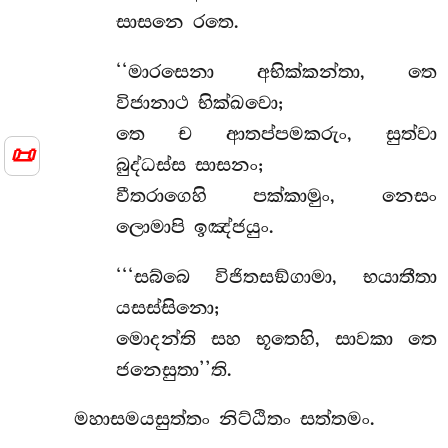
සාසනෙ රතෙ.
‘‘මාරසෙනා අභික්කන්තා, තෙ
විජානාථ භික්ඛවො;
තෙ ච ආතප්පමකරුං, සුත්වා
📜
බුද්ධස්ස සාසනං;
වීතරාගෙහි පක්කාමුං, නෙසං
ලොමාපි ඉඤ්ජයුං.
‘‘‘සබ්බෙ විජිතසඞ්ගාමා, භයාතීතා
යසස්සිනො;
මොදන්ති සහ භූතෙහි, සාවකා තෙ
ජනෙසුතා’’ති.
මහාසමයසුත්තං නිට්ඨිතං සත්තමං.