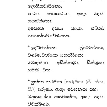
ලොහිතවාසිනො;
පාරගා මහාපාරගා, ආගුං දෙවා
යසස්සිනො;
දසෙතෙ දසධා කායා, සබ්බෙ
නානත්තවණ්ණිනො.
‘‘ඉද්ධිමන්තො
ජුතිමන්තො,
වණ්ණවන්තො යසස්සිනො;
මොදමානා අභික්කාමුං, භික්ඛූනං
සමිතිං වනං.
‘‘සුක්කා කරම්භා
[කරුම්හා (සී. ස්යා.
පී.)]
අරුණා, ආගුං වෙඝනසා සහ;
ඔදාතගය්හා පාමොක්ඛා, ආගුං දෙවා
විචක්ඛණා.