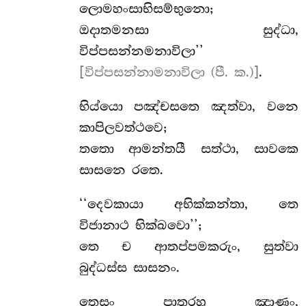
ලොමහංසාභිසම්භුනො;
ඔදාතමනසා සුද්ධා,
විප්පසන්නමනාවිලා’’
[විප්පසන්නාමනාවිලා (පී. ක.)]
.
භිය්යො
පඤ්චසතෙ ඤත්වා, වනෙ
කාපිලවත්ථවෙ;
තතො ආමන්තයී සත්ථා, සාවකෙ
සාසනෙ රතෙ.
‘‘දෙවකායා අභික්කන්තා, තෙ
විජානාථ භික්ඛවො’’;
තෙ ච ආතප්පමකරුං, සුත්වා
බුද්ධස්ස සාසනං.
තෙසං පාතුරහු ඤාණං,