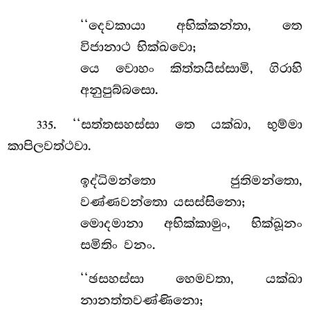
‘‘දෙවකායා අභික්කන්තා, තෙ
විජානාථ භික්ඛවො;
යෙ වොහං කිත්තයිස්සාමි, ගිරාහි
අනුපුබ්බසො.
. ‘‘සත්තසහස්සා තෙ යක්ඛා, භුම්මා
335
කාපිලවත්ථවා.
ඉද්ධිමන්තො ජුතිමන්තො,
වණ්ණවන්තො යසස්සිනො;
මොදමානා අභික්කාමුං, භික්ඛූනං
සමිතිං වනං.
‘‘ඡසහස්සා හෙමවතා, යක්ඛා
නානත්තවණ්ණිනො;