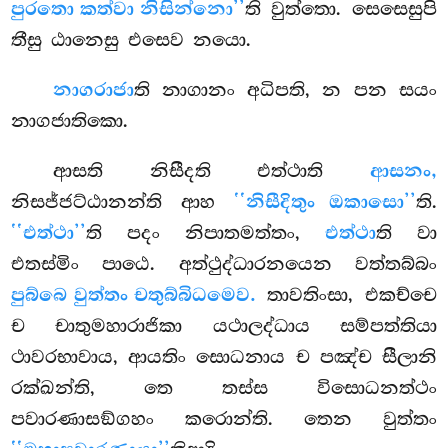
පුරතො කත්වා නිසින්නො’’
ති වුත්තො. සෙසෙසුපි
තීසු ඨානෙසු එසෙව නයො.
නාගරාජා
ති
නාගානං අධිපති, න පන සයං
නාගජාතිකො.
ආසති නිසීදති එත්ථාති
ආසනං,
නිසජ්ජට්ඨානන්ති ආහ
‘‘නිසීදිතුං ඔකාසො’’
ති.
‘‘එත්ථා’’
ති පදං නිපාතමත්තං,
එත්ථා
ති වා
එතස්මිං පාඨෙ. අත්ථුද්ධාරනයෙන
වත්තබ්බං
පුබ්බෙ වුත්තං චතුබ්බිධමෙව.
තාවතිංසා, එකච්චෙ
ච චාතුමහාරාජිකා යථාලද්ධාය සම්පත්තියා
ථාවරභාවාය, ආයතිං සොධනාය ච පඤ්ච සීලානි
රක්ඛන්ති, තෙ තස්ස විසොධනත්ථං
පවාරණාසඞ්ගහං කරොන්ති. තෙන වුත්තං