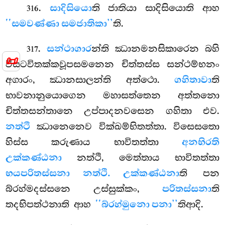
.
සාදිසියො
ති ජාතියා සාදිසියොති ආහ
316
‘‘සමවණ්ණා සමජාතිකා’’
ති.
.
සන්ථාගාර
න්ති ඣානමනසිකාරෙන බහි
317
📜
විසටවිතක්කවූපසමනෙන චිත්තස්ස සන්ථම්භනං
අගාරං, ඣානසාලන්ති අත්ථො.
ගහිතාවා
ති
භාවනානුයොගෙන මහාසත්තෙන අත්තනො
චිත්තසන්තානෙ උප්පාදනවසෙන ගහිතා එව.
නත්ථි
ඣානෙනෙව වික්ඛම්භිතත්තා. විසෙසතො
හිස්ස කරුණාය භාවිතත්තා
අනභිරති
උක්කණ්ඨනා
නත්ථි, මෙත්තාය භාවිතත්තා
භයපරිතස්සනා නත්ථි. උක්කණ්ඨනා
ති පන
බ්රහ්මදස්සනෙ උස්සුක්කං,
පරිතස්සනා
ති
තදභිපත්ථනාති ආහ
‘‘බ්රහ්මුනො පනා’’
තිආදි.