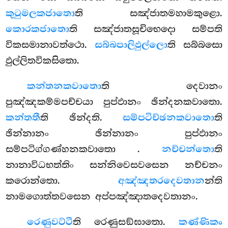
කුටුමලකජාතො
ති සඤ්ජාතමහාමකුළො.
කොරකජාතො
ති සඤ්ජාතසූචිභෙදො සම්පති
විකසමානාවත්ථො.
සබ්බපාලිඵුල්ලො
ති සබ්බසො
ඵුල්ලිතවිකසිතො.
කන්තනකවාතො
ති දෙවානං
පුඤ්ඤකම්මපච්චයා පුප්ඵානං ඡින්දනකවාතො.
කන්තතී
ති ඡින්දති.
සම්පටිච්ඡනකවාතො
ති
ඡින්නානං ඡින්නානං පුප්ඵානං
සම්පටිග්ගණ්හනකවාතො
.
නච්චන්තො
ති
නානාවිධභත්තිං සන්නිවෙසවසෙන නච්චනං
කරොන්තො.
අඤ්ඤතරදෙවතාන
න්ති
නාමගොත්තවසෙන අප්පඤ්ඤාතදෙවතානං.
රෙණුවට්ටී
ති රෙණුසඞ්ඝාතො.
කණ්ණිකං