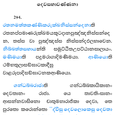
දෙවසභාවණ්ණනා
.
294
රතනමත්තකණ්ණිකරුක්ඛනිස්සන්දෙනා
ති
රතනප්පමාණරුක්ඛමයකූටදානපුඤ්ඤනිස්සන්දෙ
න, තස්ස වා පුඤ්ඤස්ස නිස්සන්දඵලභාවෙන.
නිබ්බත්තසභාය
න්ති සමුට්ඨිතඋපට්ඨානසාලායං.
මණිමයා
ති පදුමරාගාදිමණිමයා.
ආණියො
ති
ථම්භතුලාසඞ්ඝාටකාදීසු
වාළරූපාදිසඞ්ඝාටනකආණියො.
ගන්ධබ්බරාජා
ති ගන්ධබ්බකායිකානං
දෙවතානං රාජා. යෙ
තාවතිංසානං
ආසන්නවාසිනො චාතුමහාරාජිකා දෙවා, තෙ
පුරතො කරොන්තො
‘‘ද්වීසු දෙවලොකෙසු දෙවතා