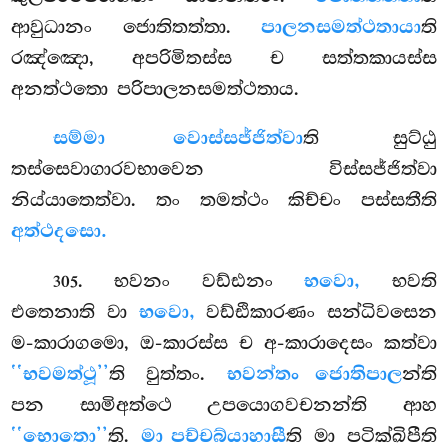
ආවුධානං ජොතිතත්තා.
පාලනසමත්ථතායා
ති
රඤ්ඤො, අපරිමිතස්ස ච සත්තකායස්ස
අනත්ථතො පරිපාලනසමත්ථතාය.
සම්මා වොස්සජ්ජිත්වා
ති සුට්ඨු
තස්සෙවාගාරවභාවෙන විස්සජ්ජිත්වා
නිය්යාතෙත්වා. තං තමත්ථං කිච්චං පස්සතීති
අත්ථදසො.
. භවනං වඩ්ඪනං
භවො,
භවති
305
එතෙනාති වා
භවො,
වඩ්ඪිකාරණං සන්ධිවසෙන
ම-කාරාගමො, ඔ-කාරස්ස ච අ-කාරාදෙසං කත්වා
‘‘භවමත්ථූ’’
ති වුත්තං.
භවන්තං ජොතිපාල
න්ති
පන සාමිඅත්ථෙ උපයොගවචනන්ති ආහ
‘‘භොතො’’
ති.
මා පච්චබ්යාහාසී
ති මා පටික්ඛිපීති