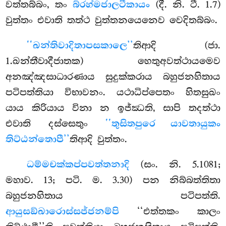
වත්තබ්බං, තං
බ්රහ්මජාලටීකායං
(දී. නි. ටී. 1.7)
වුත්තං එවාති තත්ථ වුත්තනයෙනෙව වෙදිතබ්බං.
‘‘ඛන්තිවාදිතාපසකාලෙ’’
තිආදි (ජා.
1.ඛන්තීවාදීජාතක) හෙතුඅවත්ථායමෙව
අනඤ්ඤසාධාරණාය සුදුක්කරාය බහුජනහිතාය
පටිපත්තියා විභාවනං. යථාධිප්පෙතං හිතසුඛං
යාය කිරියාය විනා න ඉජ්ඣති, සාපි තදත්ථා
එවාති දස්සෙතුං
‘‘තුසිතපුරෙ යාවතායුකං
තිට්ඨන්තොපී’’
තිආදි වුත්තං.
ධම්මචක්කප්පවත්තනාදි
(සං. නි. 5.1081;
මහාව. 13; පටි. ම. 3.30) පන නිබ්බත්තිතා
බහුජනහිතාය පටිපත්ති.
ආයුසඞ්ඛාරොස්සජ්ජනම්පි
‘‘එත්තකං කාලං