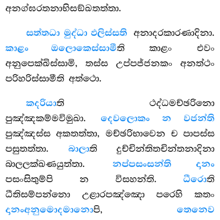
අනග්ඝරතනාභිසඞ්ඛතත්තා.
සත්තධා මුද්ධා ඵලිස්සති
අනාදරකාරණාදිනා.
කාළං ඔලොකෙස්සාමී
ති කාළං එවං
අනුපෙක්ඛිස්සාමි, තස්ස උප්පජ්ජනකං අනත්ථං
පරිහරිස්සාමීති අත්ථො.
කදරියා
ති
ථද්ධමච්ඡරිනො
පුඤ්ඤකම්මවිමුඛා.
දෙවලොකං න වජන්ති
පුඤ්ඤස්ස අකතත්තා, මච්ඡරිභාවෙන ච පාපස්ස
පසුතත්තා.
බාලා
ති දුච්චින්තිතචින්තනාදිනා
බාලලක්ඛණයුත්තා.
නප්පසංසන්ති දානං
පසංසිතුම්පි න විසහන්ති.
ධීරො
ති
ධීතිසම්පන්නො උළාරපඤ්ඤො පරෙහි කතං
දානං
අනුමොදමානො
පි,
තෙනෙව