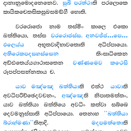
දානානුමොදනෙනෙව.
සුඛී පරත්ථා
ති පරලොකෙ
කායිකචෙතසිකසුඛසමඞ්ගී හොති.
වරරොජො නාම තස්මිං කාලෙ එකො
ඛත්තියො, තස්ස
වරරොජස්ස. අනවජ්ජ…පෙ…
ඵලෙය්ය
අභූතවාදිභාවතොති අධිප්පායො.
අතිරෙකපදසහස්සෙන
තිංසාධිකෙන
අඩ්ඪතෙය්යගාථාසතෙන
වණ්ණමෙව කථෙසි
රූපප්පසන්නතාය ච.
යාව මඤ්ඤෙ ඛත්තියා
ති එත්ථ
යාවා
ති
අවධිපරිච්ඡෙදවචනං,
අඤ්ඤෙ
ති නිපාතමත්තං,
යාව ඛත්තියා ඛත්තියෙ අවධිං කත්වා සබ්බෙ
දෙවමනුස්සාති අධිප්පායො. තෙනාහ
‘‘ඛත්තියා
බ්රාහ්මණා’’
තිආදි.
මදපමත්තො
ති