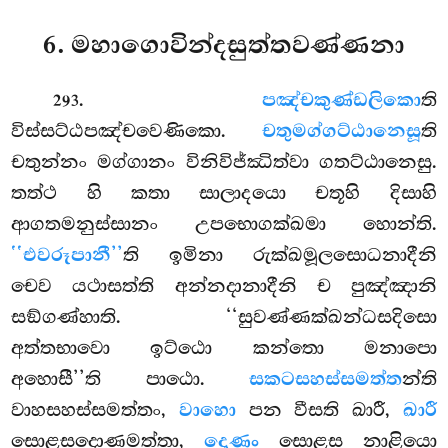
6. මහාගොවින්දසුත්තවණ්ණනා
.
පඤ්චකුණ්ඩලිකො
ති
293
විස්සට්ඨපඤ්චවෙණිකො.
චතුමග්ගට්ඨානෙසූ
ති
චතුන්නං මග්ගානං විනිවිජ්ඣිත්වා ගතට්ඨානෙසු.
තත්ථ හි කතා සාලාදයො චතූහි දිසාහි
ආගතමනුස්සානං උපභොගක්ඛමා හොන්ති.
‘‘එවරූපානී’’
ති ඉමිනා රුක්ඛමූලසොධනාදීනි
චෙව යථාසත්ති අන්නදානාදීනි ච පුඤ්ඤානි
සඞ්ගණ්හාති. ‘‘සුවණ්ණක්ඛන්ධසදිසො
අත්තභාවො ඉට්ඨො කන්තො මනාපො
අහොසී’’ති පාඨො.
සකටසහස්සමත්ත
න්ති
වාහසහස්සමත්තං,
වාහො
පන වීසති ඛාරී,
ඛාරී
සොළසදොණමත්තා,
දොණං
සොළස නාළියො