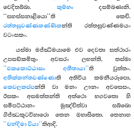
වෙදිතබ්බා.
කුම්භං
දසම්බණානි.
‘‘සහස්සනාළියො’’ති කෙචි.
රත්තසුවණ්ණකණ්ණික
න්ති රත්තසුවණ්ණමයං
වටංසකං.
යස්මා මජ්ඣිමයාමෙ එව දෙවතා සත්ථාරං
උපසඞ්කමිතුං අවසරං ලභන්ති, තස්මා
‘‘එකකොට්ඨාසං අතීතායා’’
ති වුත්තං.
අතික්කන්තවණ්ණො
ති අතිවිය කමනීයරූපො,
කෙවලකප්ප
න්ති වා මනං ඌනං අවසෙසං,
ඊසකං අසමත්තන්ති අත්ථො භගවතො හි
සමීපට්ඨානං මුඤ්චිත්වා සබ්බො
ගිජ්ඣකූටවිහාරො තෙන ඔභාසිතො. තෙනාහ
‘‘චන්දිමා වියා’’
තිආදි.