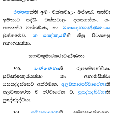
එත්තක
න්ති ඉමං චක්කවාළං මජ්ඣෙ කත්වා
ඉමිනාව සද්ධිං චක්කවාළං දසසහස්සං. යං
පනෙත්ථ වත්තබ්බං, තං
මහාපදානවණ්ණනායං
වුත්තමෙව.
න පඤ්ඤායතී
ති තීසු පිටකෙසු
අනාගතත්තා.
සනඞ්කුමාරකථාවණ්ණනා
.
වණ්ණෙනා
ති රූපසම්පත්තියා.
300
සුවිඤ්ඤෙය්යත්තා තං අනාමසිත්වා
යසසද්දස්සෙව අත්ථමාහ.
අලඞ්කාරපරිවාරෙනා
ති
අලඞ්කාරෙන ච පරිවාරෙන ච.
පුඤ්ඤසිරියා
ති
පුඤ්ඤිද්ධියා.
.
සම්පසාදනෙ
ති සම්පසාදජනනෙ.
301