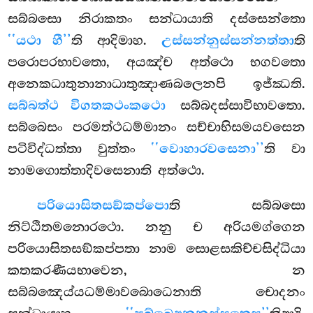
සබ්බසො නිරාකතං සන්ධායාති දස්සෙන්තො
‘‘යථා හී’’
ති ආදිමාහ.
උස්සන්නුස්සන්නත්තා
ති
පරොපරභාවතො, අයඤ්ච අත්ථො භගවතො
අනෙකධාතුනානාධාතුඤාණබලෙනපි ඉජ්ඣති.
සබ්බත්ථ විගතකථංකථො
සබ්බදස්සාවිභාවතො.
සබ්බෙසං පරමත්ථධම්මානං සච්චාභිසමයවසෙන
පටිවිද්ධත්තා වුත්තං
‘‘වොහාරවසෙනා’’
ති වා
නාමගොත්තාදිවසෙනාති අත්ථො.
පරියොසිතසඞ්කප්පො
ති සබ්බසො
නිට්ඨිතමනොරථො. නනු ච අරියමග්ගෙන
පරියොසිතසඞ්කප්පතා නාම සොළසකිච්චසිද්ධියා
කතකරණීයභාවෙන, න
සබ්බඤෙය්යධම්මාවබොධෙනාති චොදනං