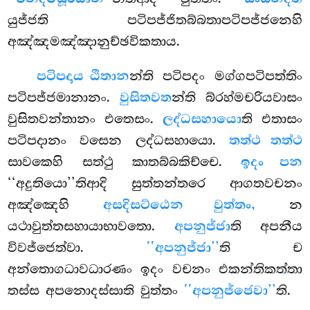
යුජ්ජති පටිපජ්ජිතබ්බතාපටිපජ්ජනෙහි
අඤ්ඤමඤ්ඤානුච්ඡවිකතාය.
පටිපදාය ඨිතාන
න්ති පටිපදං මග්ගපටිපත්තිං
පටිපජ්ජමානානං.
වුසිතවත
න්ති බ්රහ්මචරියවාසං
වුසිතවන්තානං එතෙසං.
ලද්ධසහායො
ති එතාසං
පටිපදානං වසෙන ලද්ධසහායො.
තත්ථ තත්ථ
සාවකෙහි සත්ථු කාතබ්බකිච්චෙ.
ඉදං පන
‘‘අදුතියො’’තිආදි සුත්තන්තරෙ ආගතවචනං
අඤ්ඤෙහි
අසදිසට්ඨෙන වුත්තං,
න
යථාවුත්තසහායාභාවතො.
අපනුජ්ජා
ති අපනීය
විවජ්ජෙත්වා.
‘‘අපනුජ්ජා’’
ති ච
අන්තොගධාවධාරණං
ඉදං වචනං එකන්තිකත්තා
තස්ස අපනොදස්සාති වුත්තං
‘‘අපනුජ්ජෙවා’’
ති.