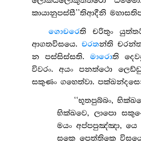
ලොකියලොකුත්තරො ධම්මො.
කායානුපස්සී’’තිආදීනි මහාසතිප
ගොචරෙ
ති චරිතුං යුත්
ආගතවිසයෙ.
චරත
න්ති චරන්
න පස්සිස්සති.
මාරො
ති දෙව
විවරං. අයං පනත්ථො ලෙඩ්ඩ
සකුණං ගහෙත්වා. පක්ඛන්දසෙ
‘‘භූතපුබ්බං, භි
භික්ඛවෙ, ලාපො සකුණ
මයං අප්පපුඤ්ඤා, ය
සකෙ පෙත්තිකෙ විසයෙ,