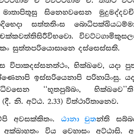
ට්ටගාමී ච විවට්ටගාමී ච. තත්ථ වට්
 මාතාපිතූසු සිනෙහවසෙන මුදුමද්දවච
ආදිභෙදා සත්තතිංස බොධිපක්ඛියධම්
කවත්තිසිරීවිභවො. විවට්ටගාමිකුසලස
ාකං සුත්තපරියොසානෙ දස්සෙස්සති.
 විපාකදස්සනත්ථං, භික්ඛවෙ, යදා පු
ණෙනාපි ඉස්සරියෙනාපි පරිහායිංසු. යදා
සන්ධිවසෙන ‘‘භූතපුබ්බං, භික්ඛව
ී. නි. අට්ඨ. 2.33) විත්ථාරිතානෙව.
්පි අවසක්කිතං.
ඨානා චුත
න්ති සබ
 අක්ඛාහතං විය වෙහාසං අට්ඨාසි. 