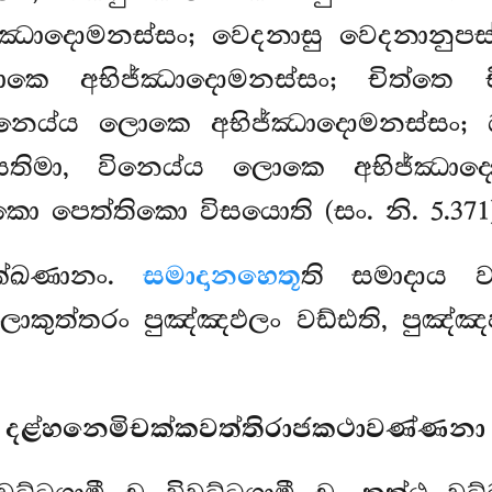
ඣාදොමනස්සං; වෙදනාසු වෙදනානුපස්
කෙ අභිජ්ඣාදොමනස්සං; චිත්තෙ චිත
නෙය්ය ලොකෙ අභිජ්ඣාදොමනස්සං; ධම්
තිමා, විනෙය්ය ලොකෙ අභිජ්ඣාදො
පෙත්තිකො විසයොති (සං. නි. 5.371)
ක්ඛණානං.
සමාදානහෙතූ
ති සමාදාය 
කුත්තරං පුඤ්ඤඵලං වඩ්ඪති, පුඤ්ඤඵ
දළ්හනෙමිචක්කවත්තිරාජකථාවණ්ණනා