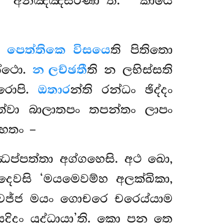
 අනඤ්ඤසරණා’’ති. ‘‘කායෙ
.
පෙත්තිකෙ විසයෙ
ති පිතිතො
ත්ථො.
න ලච්ඡතී
ති න ලභිස්සති
ාරොපි.
ඔතාර
න්ති රන්ධං ඡිද්දං
ත්වා බාලාතපං තපන්තං ලාපං
හෙතං –
්ඣප්පත්තා අග්ගහෙසි. අථ ඛො,
ෙවසි ‘මයමෙවම්හ අලක්ඛිකා,
ෙජ්ජ මයං ගොචරෙ චරෙය්යාම
දිදං යුද්ධායා’ති. කො පන තෙ