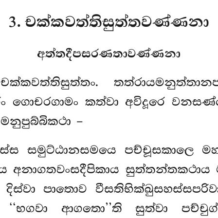
3. චක්කවත්තිසුත්තවණ්ණනා
අත්තදීපසරණතාවණ්ණනා
 චක්කවත්තිසුත්තං. තත්රායමනුත්
ගොචරගාමං කත්වා අවිදූරෙ වනසණ්ඩ
මනුපුබ්බිකථා –
තස්ස සමුට්ඨානසමයෙ පච්චූසකාලෙ මහ
ාගතවංසදීපිකාය සුත්තන්තකථාය මා
දිස්වා පාතොව වීසතිභික්ඛුසහස්සපර
 ‘‘භගවා ආගතො’’ති සුත්වා පච්චුග