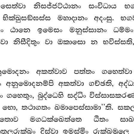
ෙත්වා නිසජ්ජට්ඨානං සංවිධාය භ
්ස භික්ඛුසඞ්ඝස්ස මහාදානං අදංසු. භග
්මිං ඨානෙ ඉමෙසං මනුස්සානං ධම්ම
ං වා නිසීදිතුං වා ඔකාසො න භවිස
නුමොදනං අකත්වාව පත්තං ගහෙත්වා
ාකං අනුමොදනම්පි අකත්වා ගච්ඡති, අද
ං ගහෙතුං, බුද්ධෙහි සද්ධිං විස්සාසක
ථ භො, තථාගතං ඛමාපෙස්සාමා’’ති. 
්තොව මගධක්ඛෙත්තෙ ඨිතං සාඛාව
තුලරුක්ඛං දිස්වා ඉමස්මිං රුක්ඛමූලෙ