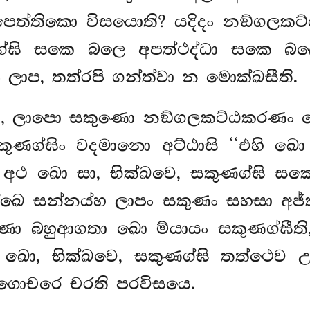
ත්තිකො විසයොති? යදිදං
නඞ්ගලකට්
ග්ඝි සකෙ බලෙ අපත්ථද්ධා සකෙ බ
 ලාප, තත්රපි ගන්ත්වා න මොක්ඛසීති.
වෙ, ලාපො සකුණො නඞ්ගලකට්ඨකරණං ලෙ
 සකුණග්ඝිං වදමානො අට්ඨාසි ‘‘එහි ඛ
ති. අථ ඛො සා, භික්ඛවෙ, සකුණග්ඝි 
ෙ සන්නය්හ ලාපං සකුණං සහසා අජ්ඣප
ො බහුආගතා ඛො ම්යායං සකුණග්ඝීති
ථ ඛො, භික්ඛවෙ, සකුණග්ඝි තත්ථෙව උ
අගොචරෙ චරති පරවිසයෙ.