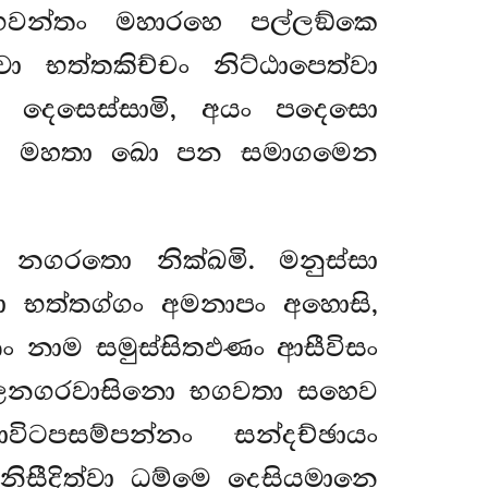
ගවන්තං මහාරහෙ පල්ලඞ්කෙ
වා භත්තකිච්චං නිට්ඨාපෙත්වා
ං දෙසෙස්සාමි, අයං පදෙසො
්සති, මහතා ඛො පන සමාගමෙන
 නගරතො නික්ඛමි. මනුස්සා
්ධා භත්තග්ගං අමනාපං අහොසි,
රණං නාම සමුස්සිතඵණං ආසීවිසං
සකලනගරවාසිනො භගවතා සහෙව
ිටපසම්පන්නං සන්දච්ඡායං
නිසීදිත්වා ධම්මෙ දෙසියමානෙ