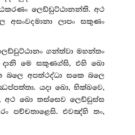
ඨකරණං ලෙඩ්ඩුට්ඨානන්ති. අථ
ලෙ අසංවදමානා ලාපං සකුණං
ඩ්ඩුට්ඨානං ගන්ත්වා මහන්තං
ො දානි මෙ සකුණග්ඝි, එහි ඛො
සකෙ බලෙ අපත්ථද්ධා සකෙ බලෙ
්පත්තා. යදා ඛො, භික්ඛවෙ,
, අථ ඛො තස්සෙව ලෙඩ්ඩුස්ස
රං පච්චතාළෙසි. එවඤ්හි තං,