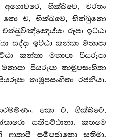
, අගොචරෙ, භික්ඛවෙ, චරතං
 කො ච, භික්ඛවෙ, භික්ඛුනො
්ඛුවිඤ්ඤෙය්යා රූපා ඉට්ඨා
යා සද්දා ඉට්ඨා කන්තා මනාපා
ට්ඨා කන්තා මනාපා පියරූපා
 මනාපා පියරූපා කාමූපසංහිතා
ියරූපා කාමූපසංහිතා රජනීයා.
ම්මණං. කො ච, භික්ඛවෙ,
්තාරො සතිපට්ඨානා. කතමෙ
ති ආතාපී සම්පජානො සතිමා,