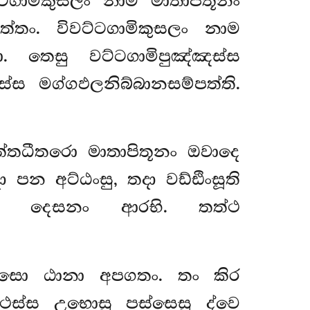
ටගාමිකුසලං නාම මාතාපිතූනං
ිත්තං. විවට්ටගාමිකුසලං නාම
මා. තෙසු වට්ටගාමිපුඤ්ඤස්ස
්ස මග්ගඵලනිබ්බානසම්පත්ති.
ත්තධීතරො මාතාපිතූනං ඔවාදෙ
 පන අට්ඨංසු, තදා වඩ්ඪිංසූති
ෙ’’ති දෙසනං ආරභි. තත්ථ
්බසො ඨානා අපගතං. තං කිර
අථස්ස උභොසු පස්සෙසු ද්වෙ