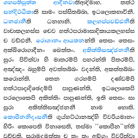
ගහපතිපුත්ත ආදීනවා
තිආදිමාහ. තත්ථ
සන්දිට්ඨිකා
ති සාමං පස්සිතබ්බා, ඉධලොකභාවිනී.
ධනජානී
ති ධනහානි.
කලහප්පවඩ්ඪනී
ති
වාචාකලහස්ස චෙව හත්ථපරාමාසාදිකායකලහස්ස
ච වඩ්ඪනී.
රොගානං ආයතන
න්ති තෙසං තෙසං
අක්ඛිරොගාදීනං ඛෙත්තං.
අකිත්තිසඤ්ජනනී
ති
සුරං පිවිත්වා හි මාතරම්පි පහරන්ති පිතරම්පි,
අඤ්ඤං බහුම්පි අවත්තබ්බං වදන්ති, අකත්තබ්බං
කරොන්ති. තෙන ගරහම්පි දණ්ඩම්පි
හත්ථපාදාදිඡෙදම්පි පාපුණන්ති, ඉධලොකෙපි
පරලොකෙපි අකිත්තිං පාපුණන්ති, ඉති තෙසං සා
සුරා අකිත්තිසඤ්ජනනී නාම හොති.
කොපීනනිදංසනී
ති ගුය්හට්ඨානඤ්හි විවරියමානං
හිරිං කොපෙති විනාසෙති, තස්මා ‘‘කොපීන’’න්ති
වුච්චති, සුරාමදමත්තා ච තං තං අඞ්ගං විවරිත්වා