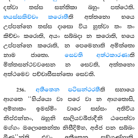
දත්වා තස්ස සන්තිකා බහුං පත්ථෙති.
භයස්ස
කිච්චං කරොතී
ති අත්තනො භයෙ
උප්පන්නෙ තස්ස දාසො විය හුත්වා තං තං
කිච්චං කරොති, අයං සබ්බදා න කරොති, භයෙ
උප්පන්නෙ කරොති, න පෙමෙනාති අමිත්තො
නාම ජාතො.
සෙවති අත්ථකාරණා
ති
මිත්තසන්ථවවසෙන න සෙවති, අත්තනො
අත්ථමෙව පච්චාසීසන්තො සෙවති.
.
අතීතෙන පටිසන්ථරතී
ති සහායෙ
256
ආගතෙ ‘‘හිය්යො වා පරෙ වා න ආගතොසි,
අම්හාකං ඉමස්මිං වාරෙ සස්සං අතිවිය
නිප්ඵන්නං, බහූනි සාලියවබීජාදීනි ඨපෙත්වා
මග්ගං ඔලොකෙන්තා නිසීදිම්හ, අජ්ජ පන සබ්බං
ඛීණ’’න්ති එවං අතීතෙන සඞ්ගණ්හාති.