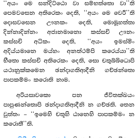
‘‘අයං මෙ සන්දිට්ඨො වා සම්භත්තො වා’’ති
පෙමවසෙන අතිරෙකං දෙති, ‘‘අයං මෙ වෙරී’’ති
දොසවසෙන ඌනකං දෙති, මොමූහත්තා
දින්නාදින්නං අජානමානො කස්සචි ඌනං
කස්සචි අධිකං දෙති, ‘‘අයං ඉමස්මිං
අදිය්යමානෙ මය්හං අනත්ථම්පි කරෙය්යා’’ති
භීතො කස්සචි අතිරෙකං දෙති, සො චතුබ්බිධොපි
යථානුක්කමෙන ඡන්දාගතිආදීනි ගච්ඡන්තො
පාපකම්මං කරොති නාම.
අරියසාවකො පන ජීවිතක්ඛයං
පාපුණන්තොපි ඡන්දාගතිආදීනි න ගච්ඡති. තෙන
වුත්තං – ‘‘ඉමෙහි චතූහි ඨානෙහි පාපකම්මං න
කරොතී’’ති.