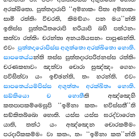
අරක්ඛිතො. පුත්තදාරාපි ‘‘අම්හාකං පිතා අම්හාකං
සාමි රත්තිං විචරති, කිමඞ්ගං පන මය’’න්ති
ඉතිස්ස පුත්තධීතරොපි භරියාපි
බහි පත්ථනං
කත්වා රත්තිං චරන්තා අනයබ්යසනං පාපුණන්ති.
එවං
පුත්තදාරොපිස්ස අගුත්තො අරක්ඛිතො හොති.
සාපතෙය්ය
න්ති තස්ස පුත්තදාරපරිජනස්ස රත්තිං
චරණකභාවං ඤත්වා චොරා සුඤ්ඤං
ගෙහං
පවිසිත්වා යං ඉච්ඡන්ති, තං හරන්ති. එවං
සාපතෙය්යම්පිස්ස අගුත්තං අරක්ඛිතං හොති.
සඞ්කියො ච හොතී
ති අඤ්ඤෙහි
කතපාපකම්මෙසුපි ‘‘ඉමිනා කතං භවිස්සතී’’ති
සඞ්කිතබ්බො හොති. යස්ස යස්ස ඝරද්වාරෙන
යාති, තත්ථ යං අඤ්ඤෙන චොරකම්මං
පරදාරිකකම්මං වා කතං, තං ‘‘ඉමිනා කත’’න්ති