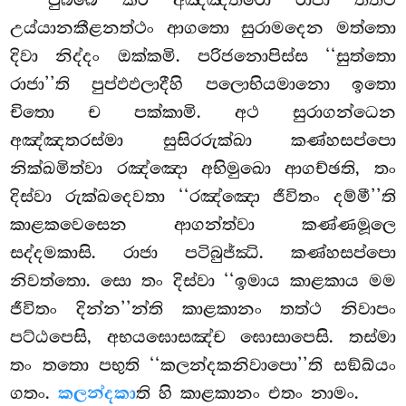
උය්යානකීළනත්ථං ආගතො සුරාමදෙන මත්තො
දිවා නිද්දං ඔක්කමි. පරිජනොපිස්ස ‘‘සුත්තො
රාජා’’ති පුප්ඵඵලාදීහි පලොභියමානො ඉතො
චිතො ච පක්කාමි. අථ සුරාගන්ධෙන
අඤ්ඤතරස්මා සුසිරරුක්ඛා කණ්හසප්පො
නික්ඛමිත්වා රඤ්ඤො අභිමුඛො ආගච්ඡති, තං
දිස්වා රුක්ඛදෙවතා ‘‘රඤ්ඤො ජීවිතං දම්මී’’ති
කාළකවෙසෙන ආගන්ත්වා කණ්ණමූලෙ
සද්දමකාසි. රාජා පටිබුජ්ඣි. කණ්හසප්පො
නිවත්තො. සො තං දිස්වා ‘‘ඉමාය කාළකාය මම
ජීවිතං දින්න’’න්ති කාළකානං තත්ථ නිවාපං
පට්ඨපෙසි, අභයඝොසඤ්ච ඝොසාපෙසි. තස්මා
තං තතො පභුති ‘‘කලන්දකනිවාපො’’ති සඞ්ඛ්යං
ගතං.
කලන්දකා
ති හි කාළකානං එතං නාමං.