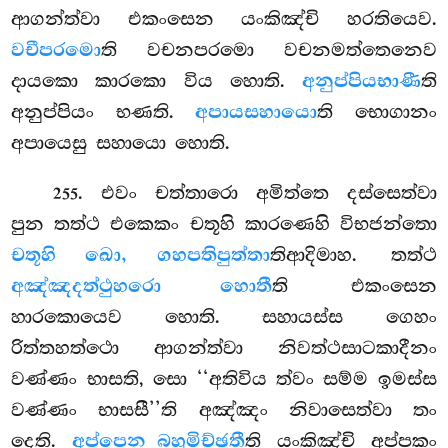
ආගන්ත්වා එකංසෙන යංකිඤ්චි හරතියෙව.
වචීපරමො
ති වචනපරමො වචනමත්තෙනෙව
දායකො කාරකො විය හොති.
අනුප්පියභාණී
ති
අනුප්පියං භණති.
අපායසහායො
ති භොගානං
අපායෙසු සහායො හොති.
. එවං චත්තාරො අමිත්තෙ දස්සෙත්වා
255
පුන තත්ථ එකෙකං චතූහි කාරණෙහි විභජන්තො
චතූහි ඛො, ගහපතිපුත්තා
තිආදිමාහ. තත්ථ
අඤ්ඤදත්ථුහරො හොතී
ති එකංසෙන
හාරකොයෙව හොති. සහායස්ස ගෙහං
රිත්තහත්ථො ආගන්ත්වා නිවත්ථසාටකාදීනං
වණ්ණං භාසති, සො ‘‘අතිවිය ත්වං සම්ම ඉමස්ස
වණ්ණං භාසසී’’ති අඤ්ඤං නිවාසෙත්වා තං
දෙති.
අප්පෙන බහුමිච්ඡතී
ති යංකිඤ්චි අප්පකං