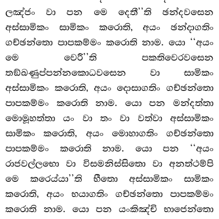
ලඤ්ජං වා පන මෙ දෙතී’’ති ඡන්දවසෙන
අස්සාමිකං සාමිකං කරොති, අයං ඡන්දාගතිං
ගච්ඡන්තො පාපකම්මං කරොති නාම. යො ‘‘අයං
මෙ වෙරී’’ති පකතිවෙරවසෙන
තඞ්ඛණුප්පන්නකොධවසෙන
වා සාමිකං
අස්සාමිකං කරොති, අයං දොසාගතිං ගච්ඡන්තො
පාපකම්මං කරොති නාම. යො පන මන්දත්තා
මොමූහත්තා යං වා තං වා වත්වා අස්සාමිකං
සාමිකං කරොති, අයං මොහාගතිං ගච්ඡන්තො
පාපකම්මං කරොති නාම. යො පන ‘‘අයං
රාජවල්ලභො වා විසමනිස්සිතො වා අනත්ථම්පි
මෙ කරෙය්යා’’ති භීතො අස්සාමිකං සාමිකං
කරොති, අයං භයාගතිං ගච්ඡන්තො පාපකම්මං
කරොති නාම. යො පන යංකිඤ්චි භාජෙන්තො