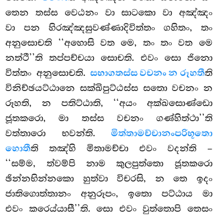
තෙන තස්ස වෙඨනං වා සාටකො වා අඤ්ඤං
වා පන හිරඤ්ඤසුවණ්ණාදිවිත්තං ගහිතං, තං
අනුසොචති ‘‘අහොසි වත මෙ, තං තං වත මෙ
නත්ථී’’ති තප්පච්චයා සොචති. එවං සො ජිනො
විත්තං අනුසොචති.
සභාගතස්ස වචනං න රූහතී
ති
විනිච්ඡයට්ඨානෙ සක්ඛිපුට්ඨස්ස සතො වචනං න
රූහති, න පතිට්ඨාති, ‘‘අයං අක්ඛසොණ්ඩො
ජූතකරො, මා තස්ස වචනං ගණ්හිත්ථා’’ති
වත්තාරො භවන්ති.
මිත්තාමච්චානං
පරිභූතො
හොතී
ති තඤ්හි මිතාමච්චා එවං වදන්ති –
‘‘සම්ම, ත්වම්පි නාම කුලපුත්තො ජූතකරො
ඡින්නභින්නකො හුත්වා විචරසි, න තෙ ඉදං
ජාතිගොත්තානං අනුරූපං, ඉතො පට්ඨාය මා
එවං කරෙය්යාසී’’ති. සො එවං වුත්තොපි තෙසං