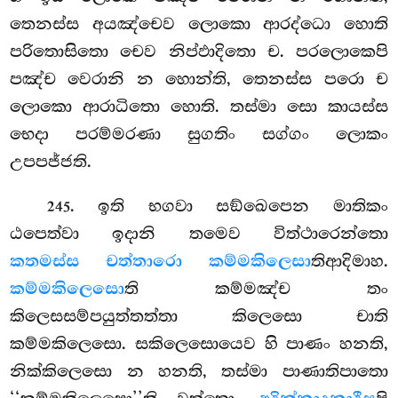
තෙනස්ස අයඤ්චෙව ලොකො ආරද්ධො හොති
පරිතොසිතො චෙව නිප්ඵාදිතො ච. පරලොකෙපි
පඤ්ච වෙරානි න හොන්ති, තෙනස්ස පරො ච
ලොකො ආරාධිතො හොති. තස්මා සො කායස්ස
භෙදා පරම්මරණා සුගතිං සග්ගං ලොකං
උපපජ්ජති.
. ඉති භගවා සඞ්ඛෙපෙන මාතිකං
245
ඨපෙත්වා ඉදානි තමෙව විත්ථාරෙන්තො
කතමස්ස චත්තාරො කම්මකිලෙසා
තිආදිමාහ.
කම්මකිලෙසො
ති කම්මඤ්ච තං
කිලෙසසම්පයුත්තත්තා කිලෙසො චාති
කම්මකිලෙසො. සකිලෙසොයෙව හි පාණං හනති,
නික්කිලෙසො න හනති, තස්මා පාණාතිපාතො