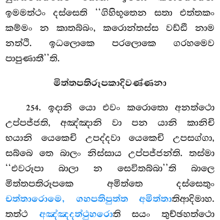
ඉමමත්ථං දස්සෙති ‘‘ගිහිභූතෙන සතා එත්තකං
කම්මං න කාතබ්බං, කරොන්තස්ස වඩ්ඪි නාම
නත්ථි. ඉධලොකෙ පරලොකෙ ගරහමෙව
පාපුණාතී’’ති.
මිත්තපතිරූපකාදිවණ්ණනා
. ඉදානි
යො එවං කරොතො අනත්ථො
254
උප්පජ්ජති, අඤ්ඤානි වා පන යානි කානිචි
භයානි යෙකෙචි උපද්දවා යෙකෙචි උපසග්ගා,
සබ්බෙ තෙ බාලං නිස්සාය උප්පජ්ජන්ති. තස්මා
‘‘එවරූපා බාලා න සෙවිතබ්බා’’ති බාලෙ
මිත්තපතිරූපකෙ අමිත්තෙ දස්සෙතුං
චත්තාරොමෙ, ගහපතිපුත්ත අමිත්තා
තිආදිමාහ.
තත්ථ
අඤ්ඤදත්ථුහරො
ති සයං තුච්ඡහත්ථො