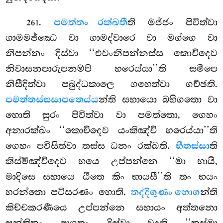
.
පමත්තං රක්ඛතී
ති මජ්ජං පිවිත්වා
261
ගාමමජ්ඣෙ වා ගාමද්වාරෙ වා මග්ගෙ වා
නිපන්නං දිස්වා ‘‘එවංනිපන්නස්ස කොචිදෙව
නිවාසනපාරුපනම්පි හරෙය්යා’’ති සමීපෙ
නිසීදිත්වා පබුද්ධකාලෙ ගහෙත්වා ගච්ඡති.
පමත්තස්ස
සාපතෙය්ය
න්ති සහායො
බහිගතො වා
හොති සුරං පිවිත්වා වා පමත්තො, ගෙහං
අනාරක්ඛං ‘‘කොචිදෙව යංකිඤ්චි හරෙය්යා’’ති
ගෙහං පවිසිත්වා තස්ස ධනං රක්ඛති.
භීතස්සා
ති
කිස්මිඤ්චිදෙව භයෙ උප්පන්නෙ ‘‘මා භායි,
මාදිසෙ සහායෙ ඨිතෙ කිං භායසී’’ති තං භයං
හරන්තො පටිසරණං හොති.
තද්දිගුණං භොග
න්ති
කිච්චකරණීයෙ උප්පන්නෙ සහායං අත්තනො