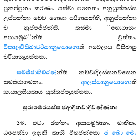
පුනප්පුනං කරණං. යස්මා පනෙතං අනුයුත්තස්ස
උප්පන්නා චෙව
භොගා පරිහායන්ති, අනුප්පන්නා
ච නුප්පජ්ජන්ති, තස්මා ‘‘භොගානං
අපායමුඛ’’න්ති
වුත්තං.
විකාලවිසිඛාචරියානුයොගො
ති අවෙලාය විසිඛාසු
චරියානුයුත්තතා.
සමජ්ජාභිචරණ
න්ති නච්චාදිදස්සනවසෙන
සමජ්ජාගමනං.
ආලස්යානුයොගො
ති
කායාලසියතාය යුත්තප්පයුත්තතා.
සුරාමෙරයස්ස ඡආදීනවාදිවණ්ණනා
. එවං
ඡන්නං අපායමුඛානං මාතිකං
248
ඨපෙත්වා ඉදානි තානි විභජන්තො
ඡ ඛො මෙ,