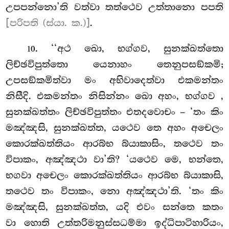
උපපන්නො’ති වත්වා තත්ථෙව උත්තානො පපති
[පරිපති (ස්යා. ක.)]
.
. ‘‘අථ ඛො, භග්ගව, සුනක්ඛත්තො
10
ලිච්ඡවිපුත්තො යෙනාහං තෙනුපසඞ්කමි;
උපසඞ්කමිත්වා මං අභිවාදෙත්වා එකමන්තං
නිසීදි. එකමන්තං නිසින්නං ඛො අහං, භග්ගව
,
සුනක්ඛත්තං ලිච්ඡවිපුත්තං එතදවොචං – ‘තං කිං
මඤ්ඤසි, සුනක්ඛත්ත, යථෙව තෙ අහං අචෙලං
කොරක්ඛත්තියං ආරබ්භ බ්යාකාසිං, තථෙව තං
විපාකං, අඤ්ඤථා වා’ති? ‘යථෙව මෙ, භන්තෙ,
භගවා අචෙලං කොරක්ඛත්තියං ආරබ්භ බ්යාකාසි,
තථෙව තං විපාකං, නො අඤ්ඤථා’ති. ‘තං
කිං
මඤ්ඤසි, සුනක්ඛත්ත, යදි එවං සන්තෙ කතං
වා හොති උත්තරිමනුස්සධම්මා ඉද්ධිපාටිහාරියං,