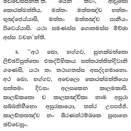
ඡඩ්ඩෙස්සන්තී’ති. යෙන ත්වං, ආවුසො
කොරක්ඛත්තිය, මත්තං මත්තඤ්ච භත්තං
භුඤ්ජෙය්යාසි, මත්තං මත්තඤ්ච පානීයං
පිවෙය්යාසි. යථා සමණස්ස ගොතමස්ස මිච්ඡා
අස්ස වචන’න්ති.
. ‘‘අථ ඛො, භග්ගව, සුනක්ඛත්තො
8
ලිච්ඡවිපුත්තො එකද්වීහිකාය සත්තරත්තින්දිවානි
ගණෙසි, යථා තං තථාගතස්ස අසද්දහමානො.
අථ ඛො, භග්ගව, අචෙලො කොරක්ඛත්තියො
සත්තමං දිවසං අලසකෙන කාලමකාසි.
කාලඞ්කතො ච කාලකඤ්චිකා නාම අසුරා
සබ්බනිහීනො අසුරකායො, තත්ර උපපජ්ජි.
කාලඞ්කතඤ්ච නං බීරණත්ථම්බකෙ සුසානෙ
ඡඩ්ඩෙසුං.