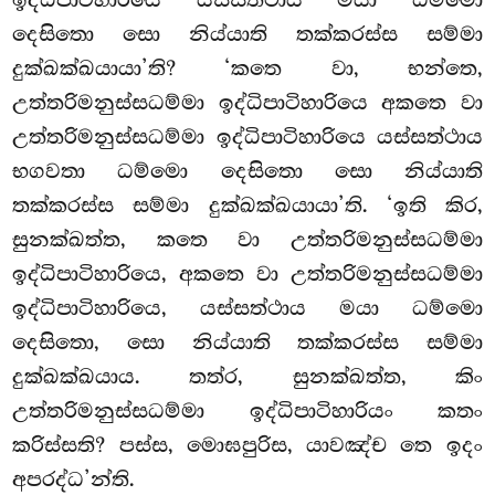
ඉද්ධිපාටිහාරියෙ යස්සත්ථාය මයා ධම්මො
දෙසිතො සො නිය්යාති තක්කරස්ස සම්මා
දුක්ඛක්ඛයායා’ති? ‘කතෙ
වා, භන්තෙ,
උත්තරිමනුස්සධම්මා ඉද්ධිපාටිහාරියෙ අකතෙ වා
උත්තරිමනුස්සධම්මා ඉද්ධිපාටිහාරියෙ යස්සත්ථාය
භගවතා ධම්මො දෙසිතො සො නිය්යාති
තක්කරස්ස සම්මා දුක්ඛක්ඛයායා’ති. ‘ඉති කිර,
සුනක්ඛත්ත, කතෙ වා උත්තරිමනුස්සධම්මා
ඉද්ධිපාටිහාරියෙ, අකතෙ වා උත්තරිමනුස්සධම්මා
ඉද්ධිපාටිහාරියෙ, යස්සත්ථාය මයා ධම්මො
දෙසිතො, සො නිය්යාති තක්කරස්ස
සම්මා
දුක්ඛක්ඛයාය. තත්ර, සුනක්ඛත්ත, කිං
උත්තරිමනුස්සධම්මා ඉද්ධිපාටිහාරියං කතං
කරිස්සති? පස්ස, මොඝපුරිස, යාවඤ්ච තෙ ඉදං
අපරද්ධ’න්ති.