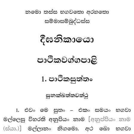
නමො තස්ස භගවතො අරහතො
සම්මාසම්බුද්ධස්ස
දීඝනිකායො
පාථිකවග්ගපාළි
1. පාථිකසුත්තං
සුනක්ඛත්තවත්ථු
. එවං
මෙ සුතං – එකං සමයං භගවා
1
මල්ලෙසු විහරති අනුපියං නාම
[අනුප්පියං නාම
(ස්යා.)]
මල්ලානං නිගමො. අථ ඛො භගවා