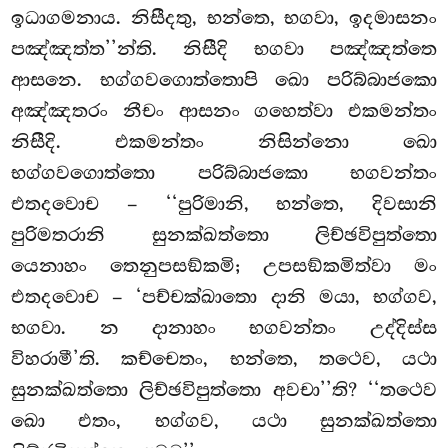
ඉධාගමනාය. නිසීදතු, භන්තෙ, භගවා, ඉදමාසනං
පඤ්ඤත්ත’’න්ති. නිසීදි භගවා පඤ්ඤත්තෙ
ආසනෙ. භග්ගවගොත්තොපි ඛො පරිබ්බාජකො
අඤ්ඤතරං
නීචං ආසනං ගහෙත්වා එකමන්තං
නිසීදි. එකමන්තං නිසින්නො ඛො
භග්ගවගොත්තො පරිබ්බාජකො භගවන්තං
එතදවොච – ‘‘පුරිමානි, භන්තෙ, දිවසානි
පුරිමතරානි සුනක්ඛත්තො ලිච්ඡවිපුත්තො
යෙනාහං තෙනුපසඞ්කමි; උපසඞ්කමිත්වා මං
එතදවොච – ‘පච්චක්ඛාතො දානි මයා, භග්ගව,
භගවා. න දානාහං භගවන්තං උද්දිස්ස
විහරාමී’ති. කච්චෙතං, භන්තෙ, තථෙව, යථා
සුනක්ඛත්තො ලිච්ඡවිපුත්තො අවචා’’ති? ‘‘තථෙව
ඛො එතං, භග්ගව, යථා සුනක්ඛත්තො