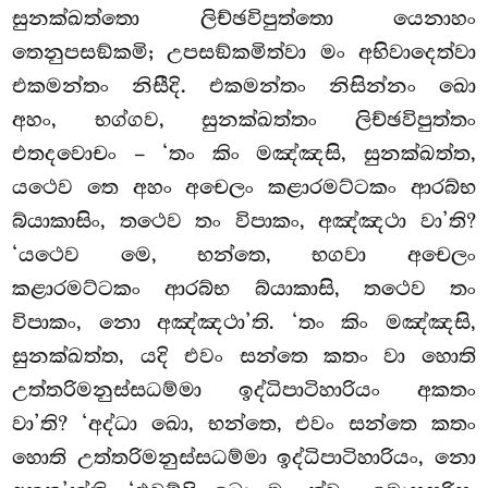
සුනක්ඛත්තො
ලිච්ඡවිපුත්තො යෙනාහං
තෙනුපසඞ්කමි; උපසඞ්කමිත්වා මං අභිවාදෙත්වා
එකමන්තං නිසීදි. එකමන්තං නිසින්නං ඛො
අහං, භග්ගව, සුනක්ඛත්තං ලිච්ඡවිපුත්තං
එතදවොචං – ‘තං කිං මඤ්ඤසි, සුනක්ඛත්ත,
යථෙව තෙ අහං අචෙලං කළාරමට්ටකං ආරබ්භ
බ්යාකාසිං, තථෙව තං විපාකං, අඤ්ඤථා වා’ති?
‘යථෙව
මෙ, භන්තෙ, භගවා අචෙලං
කළාරමට්ටකං ආරබ්භ බ්යාකාසි, තථෙව තං
විපාකං, නො
අඤ්ඤථා’ති. ‘තං කිං මඤ්ඤසි,
සුනක්ඛත්ත, යදි එවං සන්තෙ කතං
වා හොති
උත්තරිමනුස්සධම්මා ඉද්ධිපාටිහාරියං අකතං
වා’ති? ‘අද්ධා ඛො, භන්තෙ, එවං සන්තෙ කතං
හොති උත්තරිමනුස්සධම්මා ඉද්ධිපාටිහාරියං, නො