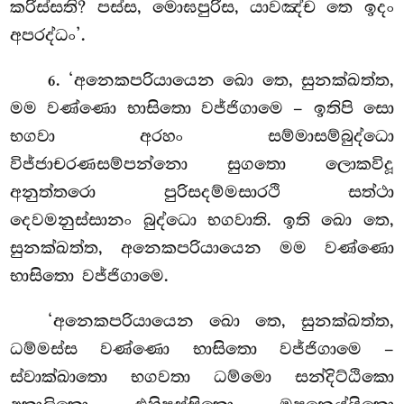
කරිස්සති? පස්ස, මොඝපුරිස, යාවඤ්ච තෙ ඉදං
අපරද්ධං’.
. ‘අනෙකපරියායෙන ඛො තෙ, සුනක්ඛත්ත,
6
මම වණ්ණො භාසිතො වජ්ජිගාමෙ – ඉතිපි සො
භගවා අරහං සම්මාසම්බුද්ධො
විජ්ජාචරණසම්පන්නො සුගතො
ලොකවිදූ
අනුත්තරො පුරිසදම්මසාරථි සත්ථා
දෙවමනුස්සානං බුද්ධො භගවාති. ඉති ඛො තෙ,
සුනක්ඛත්ත, අනෙකපරියායෙන මම වණ්ණො
භාසිතො වජ්ජිගාමෙ.
‘අනෙකපරියායෙන
ඛො තෙ, සුනක්ඛත්ත,
ධම්මස්ස වණ්ණො භාසිතො වජ්ජිගාමෙ –
ස්වාක්ඛාතො භගවතා ධම්මො සන්දිට්ඨිකො