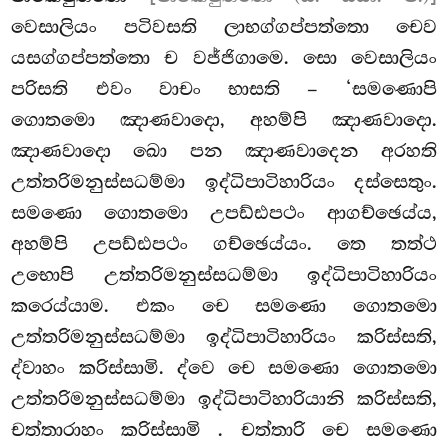
වෙසාලියං පටිවසති ලාභග්ගප්පත්තො චෙව
යසග්ගප්පත්තො ච වජ්ජිගාමෙ. සො වෙසාලියං
පරිසති එවං වාචං භාසති – ‘සමණොපි
ගොතමො ඤාණවාදො, අහම්පි ඤාණවාදො.
ඤාණවාදො ඛො පන ඤාණවාදෙන අරහති
උත්තරිමනුස්සධම්මා ඉද්ධිපාටිහාරියං දස්සෙතුං.
සමණො ගොතමො උපඩ්ඪපථං ආගච්ඡෙය්ය,
අහම්පි උපඩ්ඪපථං ගච්ඡෙය්යං. තෙ තත්ථ
උභොපි උත්තරිමනුස්සධම්මා ඉද්ධිපාටිහාරියං
කරෙය්යාම. එකං චෙ සමණො ගොතමො
උත්තරිමනුස්සධම්මා ඉද්ධිපාටිහාරියං කරිස්සති,
ද්වාහං කරිස්සාමි. ද්වෙ චෙ සමණො ගොතමො
උත්තරිමනුස්සධම්මා ඉද්ධිපාටිහාරියානි
කරිස්සති,
චත්තාරාහං කරිස්සාමි
. චත්තාරි චෙ සමණො