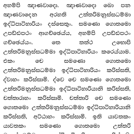
අහම්පි ඤාණවාදො. ඤාණවාදො ඛො පන
ඤාණවාදෙන අරහති උත්තරිමනුස්සධම්මා
ඉද්ධිපාටිහාරියං දස්සෙතුං. සමණො ගොතමො
උපඩ්ඪපථං ආගච්ඡෙය්ය, අහම්පි උපඩ්ඪපථං
ගච්ඡෙය්යං. තෙ තත්ථ උභොපි
උත්තරිමනුස්සධම්මා ඉද්ධිපාටිහාරියං කරෙය්යාම.
එකං චෙ සමණො ගොතමො
උත්තරිමනුස්සධම්මා ඉද්ධිපාටිහාරියං කරිස්සති,
ද්වාහං කරිස්සාමි. ද්වෙ චෙ සමණො ගොතමො
උත්තරිමනුස්සධම්මා ඉද්ධිපාටිහාරියානි කරිස්සති,
චත්තාරාහං කරිස්සාමි. චත්තාරි චෙ සමණො
ගොතමො උත්තරිමනුස්සධම්මා ඉද්ධිපාටිහාරියානි
කරිස්සති, අට්ඨාහං කරිස්සාමි. ඉති යාවතකං
යාවතකං සමණො ගොතමො උත්තරි