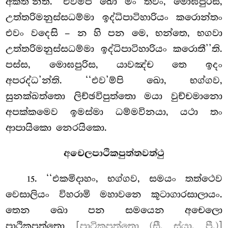
අකත’න්ති. ‘එවම්පි ඛො මං ත්වං, මොඝපුරිස,
උත්තරිමනුස්සධම්මා ඉද්ධිපාටිහාරියං කරොන්තං
එවං වදෙසි – න හි පන මෙ, භන්තෙ, භගවා
උත්තරිමනුස්සධම්මා ඉද්ධිපාටිහාරියං කරොතී’’ති.
පස්ස, මොඝපුරිස, යාවඤ්ච තෙ ඉදං
අපරද්ධ’න්ති. ‘‘එව’ම්පි ඛො, භග්ගව,
සුනක්ඛත්තො ලිච්ඡවිපුත්තො මයා වුච්චමානො
අපක්කමෙව ඉමස්මා ධම්මවිනයා, යථා තං
ආපායිකො නෙරයිකො.
අචෙලපාථිකපුත්තවත්ථු
. ‘‘එකමිදාහං, භග්ගව, සමයං තත්ථෙව
15
වෙසාලියං විහරාමි මහාවනෙ කූටාගාරසාලායං.
තෙන ඛො පන සමයෙන අචෙලො
පාථිකපුත්තො
[පාටිකපුත්තො (සී. ස්යා. පී.)]