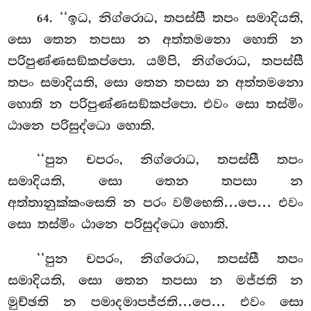
. ‘‘ඉධ, නිග්රොධ, තපස්සී තපං සමාදියති,
64
සො තෙන තපසා න අත්තමනො හොති න
පරිපුණ්ණසඞ්කප්පො. යම්පි, නිග්රොධ, තපස්සී
තපං
සමාදියති, සො තෙන තපසා න අත්තමනො
හොති න පරිපුණ්ණසඞ්කප්පො. එවං සො තස්මිං
ඨානෙ පරිසුද්ධො හොති.
‘‘පුන
චපරං, නිග්රොධ, තපස්සී තපං
සමාදියති, සො තෙන තපසා න
අත්තානුක්කංසෙති න පරං වම්භෙති…පෙ… එවං
සො තස්මිං ඨානෙ පරිසුද්ධො හොති.
‘‘පුන චපරං, නිග්රොධ, තපස්සී තපං
සමාදියති, සො තෙන තපසා න මජ්ජති න
මුච්ඡති න පමාදමාපජ්ජති…පෙ… එවං සො