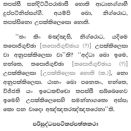
තපස්සී සන්දිට්ඨිපරාමාසී හොති ආධානග්ගාහී
දුප්පටිනිස්සග්ගී. අයම්පි ඛො, නිග්රොධ,
තපස්සිනො උපක්කිලෙසො හොති.
‘‘තං කිං මඤ්ඤසි, නිග්රොධ, යදිමෙ
තපොජිගුච්ඡා
[තපොජිගුච්ඡාය (?)]
උපක්කිලෙසා
වා අනුපක්කිලෙසා වා’’ති? ‘‘අද්ධා ඛො ඉමෙ,
භන්තෙ, තපොජිගුච්ඡා
[තපොජිගුච්ඡාය (?)]
උපක්කිලෙසා
[උපක්කිලෙසා හොති (ක.)]
, නො
අනුපක්කිලෙසා. ඨානං ඛො පනෙතං, භන්තෙ,
විජ්ජති යං ඉධෙකච්චො තපස්සී සබ්බෙහෙව
ඉමෙහි උපක්කිලෙසෙහි සමන්නාගතො අස්ස;
කො පන වාදො අඤ්ඤතරඤ්ඤතරෙනා’’ති.
පරිසුද්ධපපටිකප්පත්තකථා