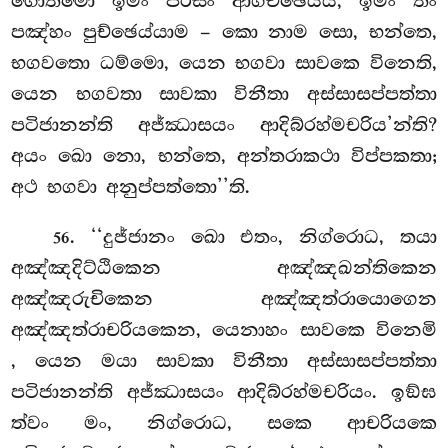
ගොතමො ඉමං පරිසං ආගච්ඡෙය්ය, ඉමං තං
පඤ්හං පුච්ඡෙය්යාම – කො නාම සො, භන්තෙ,
භගවතො ධම්මො, යෙන භගවා සාවකෙ විනෙති,
යෙන භගවතා සාවකා විනීතා අස්සාසප්පත්තා
පටිජානන්ති අජ්ඣාසයං ආදිබ්රහ්මචරිය’න්ති?
අයං ඛො නො, භන්තෙ, අන්තරාකථා විප්පකතා;
අථ භගවා අනුප්පත්තො’’ති.
. ‘‘දුජ්ජානං ඛො එතං, නිග්රොධ, තයා
56
අඤ්ඤදිට්ඨිකෙන අඤ්ඤඛන්තිකෙන
අඤ්ඤරුචිකෙන අඤ්ඤත්රායොගෙන
අඤ්ඤත්රාචරියකෙන, යෙනාහං සාවකෙ විනෙමි
, යෙන මයා සාවකා විනීතා අස්සාසප්පත්තා
පටිජානන්ති අජ්ඣාසයං ආදිබ්රහ්මචරියං. ඉඞ්ඝ
ත්වං මං, නිග්රොධ, සකෙ ආචරියකෙ