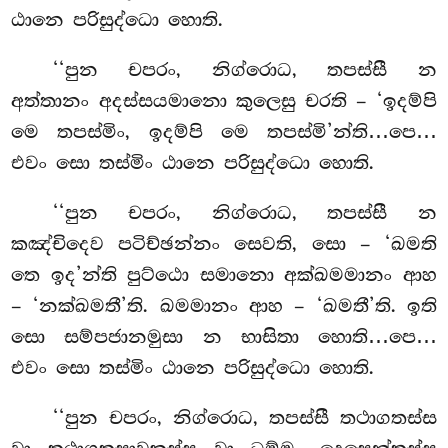
ඨානෙ පරිසුද්ධො හොති.
‘‘පුන චපරං, නිග්රොධ, තපස්සී න
අත්තානං අදස්සයමානො කුලෙසු චරති – ‘ඉදම්පි
මෙ තපස්මිං, ඉදම්පි මෙ තපස්මි’න්ති…පෙ…
එවං සො තස්මිං ඨානෙ පරිසුද්ධො හොති.
‘‘පුන චපරං, නිග්රොධ, තපස්සී න
කඤ්චිදෙව පටිච්ඡන්නං සෙවති, සො – ‘ඛමති
තෙ ඉද’න්ති පුට්ඨො සමානො අක්ඛමමානං ආහ
– ‘නක්ඛමතී’ති. ඛමමානං ආහ – ‘ඛමතී’ති. ඉති
සො සම්පජානමුසා න භාසිතා හොති…පෙ…
එවං සො තස්මිං ඨානෙ පරිසුද්ධො හොති.
‘‘පුන චපරං, නිග්රොධ, තපස්සී තථාගතස්ස