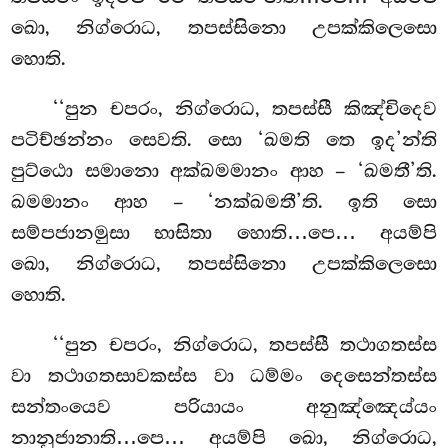
ඛො, නිග්රොධ, තපස්සිනො උපක්කිලෙසො
හොති.
‘‘පුන
චපරං, නිග්රොධ, තපස්සී කිඤ්චිදෙව
පටිච්ඡන්නං සෙවති. සො ‘ඛමති තෙ ඉද’න්ති
පුට්ඨො සමානො අක්ඛමමානං ආහ – ‘ඛමතී’ති.
ඛමමානං
ආහ – ‘නක්ඛමතී’ති. ඉති සො
සම්පජානමුසා භාසිතා හොති…පෙ… අයම්පි
ඛො, නිග්රොධ, තපස්සිනො උපක්කිලෙසො
හොති.
‘‘පුන චපරං, නිග්රොධ, තපස්සී තථාගතස්ස
වා තථාගතසාවකස්ස වා ධම්මං දෙසෙන්තස්ස
සන්තංයෙව පරියායං අනුඤ්ඤෙය්යං
නානුජානාති…පෙ… අයම්පි ඛො, නිග්රොධ,