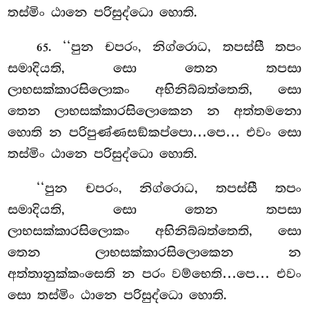
තස්මිං ඨානෙ පරිසුද්ධො හොති.
. ‘‘පුන
චපරං, නිග්රොධ, තපස්සී තපං
65
සමාදියති, සො තෙන තපසා
ලාභසක්කාරසිලොකං අභිනිබ්බත්තෙති, සො
තෙන ලාභසක්කාරසිලොකෙන න අත්තමනො
හොති න පරිපුණ්ණසඞ්කප්පො…පෙ… එවං සො
තස්මිං ඨානෙ පරිසුද්ධො හොති.
‘‘පුන චපරං, නිග්රොධ, තපස්සී තපං
සමාදියති, සො තෙන තපසා
ලාභසක්කාරසිලොකං අභිනිබ්බත්තෙති, සො
තෙන ලාභසක්කාරසිලොකෙන න
අත්තානුක්කංසෙති න පරං වම්භෙති…පෙ… එවං
සො තස්මිං ඨානෙ පරිසුද්ධො හොති.