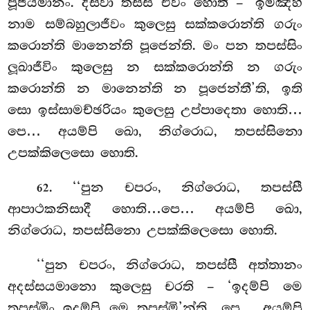
පූජියමානං. දිස්වා තස්ස එවං හොති – ‘ඉමඤ්හි
නාම සම්බහුලාජීවං කුලෙසු සක්කරොන්ති ගරුං
කරොන්ති මානෙන්ති පූජෙන්ති. මං පන තපස්සිං
ලූඛාජීවිං කුලෙසු න සක්කරොන්ති න ගරුං
කරොන්ති න මානෙන්ති න පූජෙන්තී’ති, ඉති
සො ඉස්සාමච්ඡරියං කුලෙසු උප්පාදෙතා හොති…
පෙ… අයම්පි ඛො, නිග්රොධ, තපස්සිනො
උපක්කිලෙසො හොති.
. ‘‘පුන චපරං, නිග්රොධ, තපස්සී
62
ආපාථකනිසාදී හොති…පෙ… අයම්පි ඛො,
නිග්රොධ, තපස්සිනො උපක්කිලෙසො හොති.
‘‘පුන චපරං, නිග්රොධ, තපස්සී අත්තානං
අදස්සයමානො කුලෙසු චරති – ‘ඉදම්පි මෙ
තපස්මිං ඉදම්පි මෙ තපස්මි’න්ති…පෙ… අයම්පි