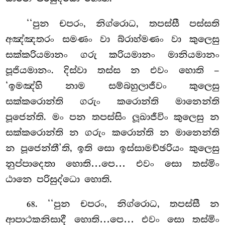
‘‘පුන චපරං, නිග්රොධ, තපස්සී පස්සති
අඤ්ඤතරං සමණං වා බ්රාහ්මණං වා කුලෙසු
සක්කරියමානං ගරු කරියමානං මානියමානං
පූජියමානං. දිස්වා තස්ස න එවං
හොති –
‘ඉමඤ්හි නාම සම්බහුලාජීවං කුලෙසු
සක්කරොන්ති ගරුං කරොන්ති මානෙන්ති
පූජෙන්ති. මං පන තපස්සිං ලූඛාජීවිං කුලෙසු න
සක්කරොන්ති න ගරුං කරොන්ති න මානෙන්ති
න පූජෙන්තී’ති, ඉති සො ඉස්සාමච්ඡරියං කුලෙසු
නුප්පාදෙතා හොති…පෙ… එවං සො තස්මිං
ඨානෙ පරිසුද්ධො හොති.
. ‘‘පුන චපරං, නිග්රොධ, තපස්සී න
68
ආපාථකනිසාදී හොති…පෙ… එවං සො තස්මිං