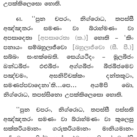
උපක්කිලෙසො හොති.
. ‘‘පුන චපරං, නිග්රොධ, තපස්සී
61
අඤ්ඤතරං සමණං වා බ්රාහ්මණං වා
අපසාදෙතා
[අපසාරෙතා (ක.)]
හොති – ‘කිං
පනායං සම්බහුලාජීවො
[බහුලාජීවො (සී. පී.)]
සබ්බං සංභක්ඛෙති. සෙය්යථිදං – මූලබීජං
ඛන්ධබීජං ඵළුබීජං අග්ගබීජං බීජබීජමෙව
පඤ්චමං, අසනිවිචක්කං දන්තකූටං,
සමණප්පවාදෙනා’ති…පෙ… අයම්පි ඛො,
නිග්රොධ, තපස්සිනො උපක්කිලෙසො හොති.
‘‘පුන චපරං, නිග්රොධ, තපස්සී පස්සති
අඤ්ඤතරං සමණං වා බ්රාහ්මණං වා කුලෙසු
සක්කරියමානං ගරුකරියමානං මානියමානං