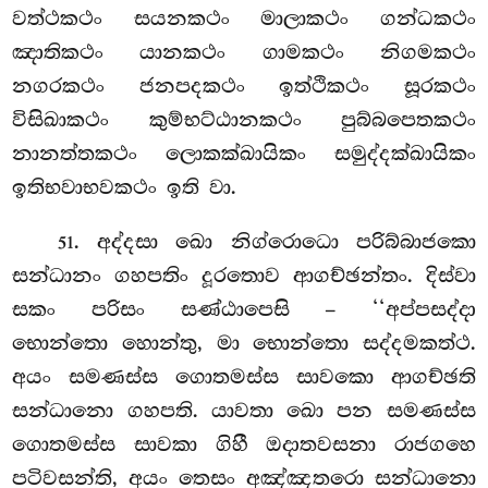
වත්ථකථං සයනකථං මාලාකථං ගන්ධකථං
ඤාතිකථං යානකථං ගාමකථං නිගමකථං
නගරකථං ජනපදකථං ඉත්ථිකථං සූරකථං
විසිඛාකථං කුම්භට්ඨානකථං පුබ්බපෙතකථං
නානත්තකථං ලොකක්ඛායිකං සමුද්දක්ඛායිකං
ඉතිභවාභවකථං
ඉති වා.
. අද්දසා ඛො නිග්රොධො පරිබ්බාජකො
51
සන්ධානං ගහපතිං දූරතොව ආගච්ඡන්තං. දිස්වා
සකං පරිසං සණ්ඨාපෙසි – ‘‘අප්පසද්දා
භොන්තො හොන්තු, මා භොන්තො සද්දමකත්ථ.
අයං සමණස්ස ගොතමස්ස සාවකො ආගච්ඡති
සන්ධානො ගහපති. යාවතා ඛො පන සමණස්ස
ගොතමස්ස සාවකා ගිහී ඔදාතවසනා රාජගහෙ
පටිවසන්ති, අයං තෙසං අඤ්ඤතරො සන්ධානො