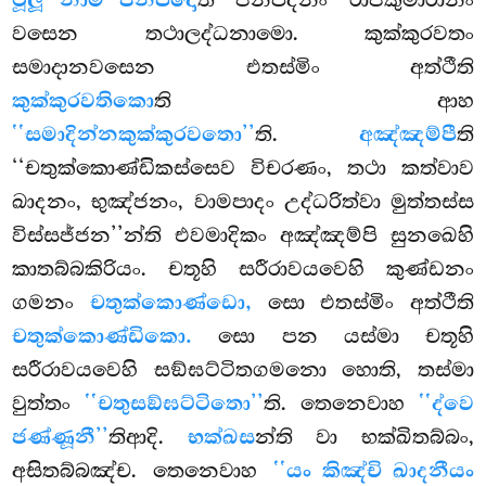
ථූලූ නාම ජනපදො
ති ජනපදීනං රාජකුමාරානං
වසෙන තථාලද්ධනාමො. කුක්කුරවතං
සමාදානවසෙන එතස්මිං අත්ථීති
කුක්කුරවතිකො
ති ආහ
‘‘සමාදින්නකුක්කුරවතො’’
ති.
අඤ්ඤම්පී
ති
‘‘චතුක්කොණ්ඩිකස්සෙව විචරණං, තථා කත්වාව
ඛාදනං, භුඤ්ජනං, වාමපාදං උද්ධරිත්වා මුත්තස්ස
විස්සජ්ජන’’න්ති එවමාදිකං අඤ්ඤම්පි සුනඛෙහි
කාතබ්බකිරියං. චතූහි සරීරාවයවෙහි කුණ්ඩනං
ගමනං
චතුක්කොණ්ඩො,
සො එතස්මිං අත්ථීති
චතුක්කොණ්ඩිකො.
සො පන යස්මා චතූහි
සරීරාවයවෙහි සඞ්ඝට්ටිතගමනො හොති, තස්මා
වුත්තං
‘‘චතුසඞ්ඝට්ටිතො’’
ති. තෙනෙවාහ
‘‘ද්වෙ
ජණ්ණූනී’’
තිආදි.
භක්ඛස
න්ති වා භක්ඛිතබ්බං,
අසිතබ්බඤ්ච. තෙනෙවාහ
‘‘යං කිඤ්චි ඛාදනීයං