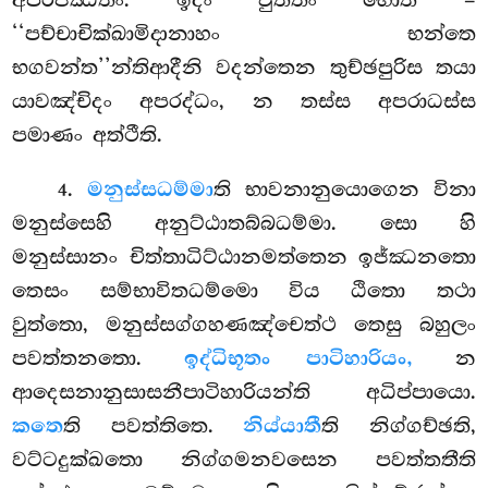
අපරජ්ඣිතං. ඉදං වුත්තං හොති –
‘‘පච්චාචික්ඛාමිදානාහං භන්තෙ
භගවන්ත’’න්තිආදීනි වදන්තෙන තුච්ඡපුරිස තයා
යාවඤ්චිදං අපරද්ධං, න තස්ස අපරාධස්ස
පමාණං අත්ථීති.
.
මනුස්සධම්මා
ති භාවනානුයොගෙන විනා
4
මනුස්සෙහි අනුට්ඨාතබ්බධම්මා. සො හි
මනුස්සානං චිත්තාධිට්ඨානමත්තෙන ඉජ්ඣනතො
තෙසං සම්භාවිතධම්මො විය ඨිතො තථා
වුත්තො, මනුස්සග්ගහණඤ්චෙත්ථ තෙසු බහුලං
පවත්තනතො.
ඉද්ධිභූතං පාටිහාරියං,
න
ආදෙසනානුසාසනීපාටිහාරියන්ති අධිප්පායො.
කතෙ
ති පවත්තිතෙ.
නිය්යාතී
ති නිග්ගච්ඡති,
වට්ටදුක්ඛතො නිග්ගමනවසෙන පවත්තතීති