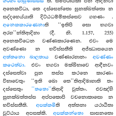
ගරහං පාපුණිස්සසී’’
ති. සම්පරායිකා පන ආදීනවා
අනෙකවිධා, තෙ දස්සෙන්තො සුනක්ඛත්තො න
සද්දහෙය්යාති දිට්ඨධම්මිකස්සෙව ගහණං
.
අනෙකකාරණෙනා
ති ‘‘ඉතිපි සො භගවා
අරහ’’න්තිආදිනා (දී. නි. 1.157, 255)
අනෙකවිධෙන වණ්ණකාරණෙන. එවං මෙ
අවණ්ණො
න භවිස්සතීති අජ්ඣාසයෙන
අත්තනො බාලතාය
වණ්ණාරහානං
අවණ්ණං
කථෙත්වා.
එවං භගවා මක්ඛිභාවෙ ආදීනවං
දස්සෙත්වා පුන තස්ස කථනෙ කාරණං
විභාවෙතුං ‘‘ඉති ඛො තෙ’’තිආදිමාහාති තං
දස්සෙතුං
‘‘තතො’’
තිආදි වුත්තං. එවඤ්හි
සුනක්ඛත්තස්ස අප්පකොපි වචනොකාසො න
භවිස්සතීති.
අපක්කමී
ති
අත්තනා යථාඨිතා
වුට්ඨාය අපසක්කි.
අපක්කන්තො
සාසනතො