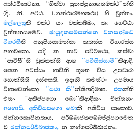
අත්ථවිභාවනා. ‘‘හිත්වා පුනප්පුනාගතමත්ථ’’න්ති
(දී. නි. අට්ඨ. 1.ගන්ථාරම්භකථා) හි වුත්තං.
මල්ලෙසූ
ති එත්ථ යං වත්තබ්බං, තං හෙට්ඨා
වුත්තනයමෙව.
ඡායූදකසම්පන්නෙ වනසණ්ඩෙ
විහරතී
ති අනුපියසාමන්තා කතස්ස විහාරස්ස
අභාවතො. යදි න තාව පවිට්ඨො, කස්මා
‘‘පාවිසී’’ති වුත්තන්ති ආහ
‘‘පවිසිස්සාමී’’
තිආදි,
තෙන අවස්සං භාවිනි භූතෙ විය උපචාරා
හොන්තීති දස්සෙති. ඉදානි තමත්ථං උපමාය
විභාවෙන්තො
‘‘යථා කි’’
න්තිආදිමාහ.
එත
න්ති
එතං ‘‘අතිප්පගො ඛො’’තිආදිකං චින්තනං
අහොසි. අතිවිය
පගො ඛො
ති අතිවිය පාතොව.
ඡන්නකොපීනතාය, පරිබ්බාජකපබ්බජ්ජුපගමෙන
ච
ඡන්නපරිබ්බාජකං,
න නග්ගපරිබ්බාජකං.