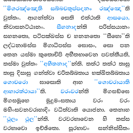
‘‘මිගරඤ්ඤොති සබ්බචතුප්පදානං රඤ්ඤො’’
ති
වුත්තං. ආගන්ත්වා සෙති එත්ථාති
ආසයො,
නිවාසනට්ඨානං.
සීහනාද
න්ති පරිස්සයානං
සහනතො, පටිපක්ඛස්ස ච හනනතො ‘‘සීහො’’ති
ලද්ධනාමස්ස මිගාධිපස්ස ඝොසං, සො පන
තෙන යස්මා කුතොචිපි අභීතභාවෙන පවත්තීයති,
තස්මා වුත්තං
‘‘අභීතනාද’’
න්ති. තත්ථ තත්ථ තාසු
තාසු දිසාසු ගන්ත්වා චරිතබ්බතාය
භක්ඛිතබ්බතාය
ගොචරො
ඝාසොති ආහ
‘‘ගොචරායාති
ආහාරත්ථායා’’
ති.
වරං
වර
න්ති මිගසඞ්ඝෙ
මිගසමූහෙ මුදුමංසතාය වරං වරං
මහිංසවනවරාහාදිං වධිත්වාති යොජනා. තෙනාහ
‘‘ථූලං ථූල’’
න්ති. වරවරභාවෙන හි තස්ස
වරභාවො ඉච්ඡිතො. සූරභාවං සන්නිස්සිතං