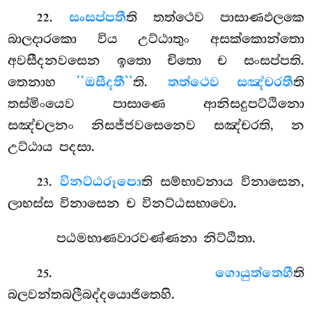
.
සංසප්පතී
ති තත්ථෙව පාසාණඵලකෙ
22
බාලදාරකො විය උට්ඨාතුං අසක්කොන්තො
අවසීදනවසෙන ඉතො
චිතො ච සංසප්පති.
තෙනාහ
‘‘ඔසීදතී’’
ති.
තත්ථෙව සඤ්චරතී
ති
තස්මිංයෙව පාසාණෙ ආනිසදුපට්ඨිනො
සඤ්චලනං නිසජ්ජවසෙනෙව සඤ්චරති, න
උට්ඨාය පදසා.
.
විනට්ඨරූපො
ති
සම්භාවනාය විනාසෙන,
23
ලාභස්ස විනාසෙන ච විනට්ඨසභාවො.
පඨමභාණවාරවණ්ණනා නිට්ඨිතා.
.
ගොයුත්තෙහී
ති
25
බලවන්තබලීබද්දයොජිතෙහි.