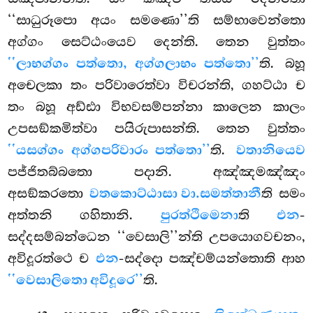
‘‘සාධුරූපො අයං සමණො’’ති සම්භාවෙන්තො
අග්ගං සෙට්ඨංයෙව දෙන්ති. තෙන වුත්තං
‘‘ලාභග්ගං පත්තො, අග්ගලාභං පත්තො’’
ති. බහූ
අචෙලකා තං පරිවාරෙත්වා විචරන්ති, ගහට්ඨා ච
තං බහූ අඩ්ඪා විභවසම්පන්නා කාලෙන කාලං
උපසඞ්කමිත්වා පයිරුපාසන්ති. තෙන වුත්තං
‘‘යසග්ගං අග්ගපරිවාරං පත්තො’’
ති.
වතානියෙව
පජ්ජිතබ්බතො පදානි. අඤ්ඤමඤ්ඤං
අසඞ්කරතො
වතකොට්ඨාසා වා.
සමත්තානී
ති සමං
අත්තනි ගහිතානි.
පුරත්ථිමෙනා
ති
එන
-
සද්දසම්බන්ධෙන ‘‘වෙසාලි’’න්ති උපයොගවචනං,
අවිදූරත්ථෙ ච
එන
-සද්දො පඤ්චම්යන්තොති ආහ
‘‘වෙසාලිතො අවිදූරෙ’’
ති.