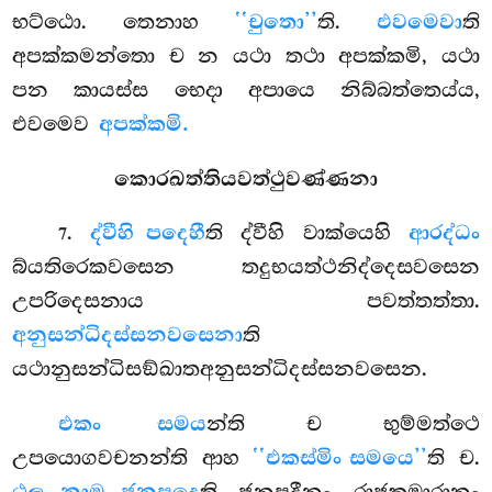
භට්ඨො. තෙනාහ
‘‘චුතො’’
ති.
එවමෙවා
ති
අපක්කමන්තො ච න යථා තථා අපක්කමි, යථා
පන කායස්ස භෙදා අපායෙ නිබ්බත්තෙය්ය,
එවමෙව
අපක්කමි.
කොරඛත්තියවත්ථුවණ්ණනා
.
ද්වීහි පදෙහී
ති ද්වීහි වාක්යෙහි
ආරද්ධං
7
බ්යතිරෙකවසෙන තදුභයත්ථනිද්දෙසවසෙන
උපරිදෙසනාය පවත්තත්තා.
අනුසන්ධිදස්සනවසෙනා
ති
යථානුසන්ධිසඞ්ඛාතඅනුසන්ධිදස්සනවසෙන.
එකං සමය
න්ති ච භුම්මත්ථෙ
උපයොගවචනන්ති ආහ
‘‘එකස්මිං සමයෙ’’
ති ච.