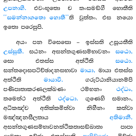
උපනාහී.
එවංභූතො ච තංසමඞ්ගී හොතීති
‘‘සමන්නාගතො හොතී’’
ති වුත්තං. එස නයො
ඉතො පරෙසුපි.
අයං පන විසෙසො – ඉස්සති උසූයතීති
උස්සුකී.
සඨනං අසන්තගුණසම්භාවනං
සඨො,
සො එතස්ස අත්ථීති
සඨො.
සන්තදොසපටිච්ඡාදනසභාවා
මායා,
මායා එතස්ස
අත්ථීති
මායාවී.
ගරුට්ඨානියානම්පි
පණිපාතාකරණලක්ඛණං ථම්භනං
ථද්ධං,
තමෙත්ථ අත්ථීති
ථද්ධො.
ගුණෙහි සමානං,
අධිකඤ්ච අතික්කමිත්වා නිහීනං කත්වා
මඤ්ඤනසීලතාය
අතිමානී.
අසන්තගුණසම්භාවනත්ථිකතාසඞ්ඛාතා පාපා