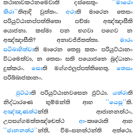
තථාභාවකථනමෙවාති දස්සෙතුං
‘‘මාරො
කිරා’’
තිආදි වුත්තං.
අථා
ති මාරෙන තෙසං
පරියුට්ඨානප්පත්තිතො පච්ඡා අඤ්ඤාසීති
යොජනා. කස්මා පන භගවා පගෙව න
අඤ්ඤාසීති? අනාවජ්ජිතත්තා.
මාරං
පටිබාහිත්වා
ති මාරෙන තෙසු කතං පරියුට්ඨානං
විධමෙත්වා, න තෙසං සති පයොජනෙ බුද්ධානං
දුක්කරං.
සො
ති මග්ගඵලුප්පත්තිහෙතු.
තෙසං
පරිබ්බාජකානං.
ඵුට්ඨා
ති පරියුට්ඨානවසෙන ඵුට්ඨා.
යත්රා
ති
නිද්ධාරණෙ භුම්මන්ති ආහ
‘‘යෙසූ’’
ති.
අඤ්ඤාණත්ථ
න්ති ආජානනත්ථං,
උපසග්ගමත්තඤ්චෙත්ථ
ආ
-කාරොති ආහ
‘‘ජානනත්ථ’’
න්ති, වීමංසනත්ථන්ති අත්ථො.