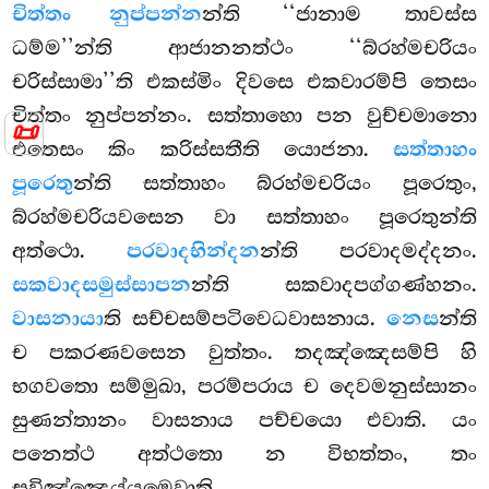
චිත්තං නුප්පන්න
න්ති ‘‘ජානාම තාවස්ස
ධම්ම’’න්ති ආජානනත්ථං ‘‘බ්රහ්මචරියං
චරිස්සාමා’’ති එකස්මිං දිවසෙ එකවාරම්පි තෙසං
චිත්තං නුප්පන්නං. සත්තාහො පන වුච්චමානො
📜
එතෙසං කිං කරිස්සතීති යොජනා.
සත්තාහං
පූරෙතු
න්ති සත්තාහං බ්රහ්මචරියං පූරෙතුං,
බ්රහ්මචරියවසෙන වා සත්තාහං පූරෙතුන්ති
අත්ථො.
පරවාදභින්දන
න්ති පරවාදමද්දනං.
සකවාදසමුස්සාපන
න්ති සකවාදපග්ගණ්හනං.
වාසනායා
ති සච්චසම්පටිවෙධවාසනාය.
නෙස
න්ති
ච පකරණවසෙන වුත්තං. තදඤ්ඤෙසම්පි හි
භගවතො සම්මුඛා, පරම්පරාය ච දෙවමනුස්සානං
සුණන්තානං වාසනාය පච්චයො එවාති. යං
පනෙත්ථ අත්ථතො න විභත්තං, තං
සුවිඤ්ඤෙය්යමෙවාති.