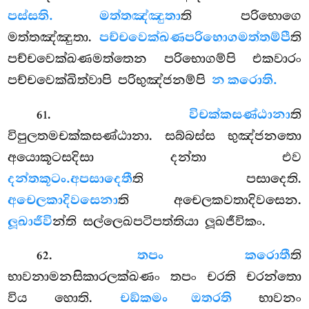
පස්සති. මත්තඤ්ඤුතා
ති පරිභොගෙ
මත්තඤ්ඤුතා.
පච්චවෙක්ඛණපරිභොගමත්තම්පී
ති
පච්චවෙක්ඛණමත්තෙන පරිභොගම්පි එකවාරං
පච්චවෙක්ඛිත්වාපි පරිභුඤ්ජනම්පි
න කරොති.
.
විචක්කසණ්ඨානා
ති
61
විපුලතමචක්කසණ්ඨානා. සබ්බස්ස භුඤ්ජනතො
අයොකූටසදිසා දන්තා එව
දන්තකූටං.
අපසාදෙතී
ති පසාදෙති.
අචෙලකාදිවසෙනා
ති
අචෙලකවතාදිවසෙන.
ලූඛාජීවි
න්ති සල්ලෙඛපටිපත්තියා ලූඛජීවිකං.
.
තපං කරොතී
ති
62
භාවනාමනසිකාරලක්ඛණං තපං චරති චරන්තො
විය හොති.
චඞ්කමං ඔතරති
භාවනං