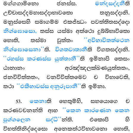
මග්ගගාමිනො ජනස්ස.
මන්දසද්දානී
ති
උච්චාසද්දමහාසද්දාභාවතො තනුසද්දානි.
මනුස්සෙහි සමාගම්ම එකජ්ඣං පවත්තිතසද්දො
නිග්ඝොසො,
තස්ස යස්මා අත්ථො දුබ්බිභාවිතො
හොති, තස්මා වුත්තං
‘‘අවිභාවිතත්ථෙන
නිග්ඝොසෙනා’’
ති.
විගතවාතානී
ති විගතසද්දානි.
‘‘රහස්ස කරණස්ස යුත්තානී’’
ති ඉමිනාපි තෙසං
ඨානානං අරඤ්ඤලක්ඛණයුත්තතං,
ජනවිවිත්තතං, වනවිවිත්තමෙව ච විභාවෙති,
තථා
‘‘එකීභාවස්ස අනුරූපානී’’
ති ඉමිනා.
.
කෙනා
ති හෙතුම්හි, සහයොගෙ ච
53
කරණවචනන්ති ආහ
‘‘කෙන කාරණෙන කෙන
පුග්ගලෙන සද්ධි’’
න්ති. එකොපි හි
විභත්තිනිද්දෙසො අනෙකත්ථවිභාවනො හොති,