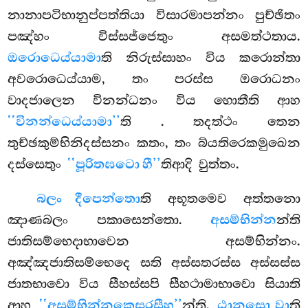
නානාපටිභානුප්පත්තියා
විසාරමාපන්නං පුච්ඡිතං
පඤ්හං විස්සජ්ජෙතුං අසමත්ථතාය.
ඔරොධෙය්යාමා
ති නිරුස්සාහං විය කරොන්තා
අවරොධෙය්යාම, තං පරස්ස ඔරොධනං
වාදජාලෙන විනන්ධනං විය හොතීති ආහ
‘‘විනන්ධෙය්යාමා’’
ති
. තදත්ථං තෙන
තුච්ඡකුම්භිනිදස්සනං කතං, තං බ්යතිරෙකමුඛෙන
දස්සෙතුං
‘‘පූරිතඝටො හී’’
තිආදි වුත්තං.
බලං දීපෙන්තො
ති අභූතමෙව අත්තනො
ඤාණබලං පකාසෙන්තො.
අසම්භින්න
න්ති
ජාතිසම්භෙදාභාවෙන අසම්භින්නං.
අඤ්ඤජාතිසම්භෙදෙ සති අස්සතරස්ස අස්සස්ස
ජාතභාවො විය සීහස්සපි සීහථාමාභාවො සියාති
ආහ
‘‘අසම්භින්නකෙසරසීහ’’
න්ති.
ඨානසො වා
ති