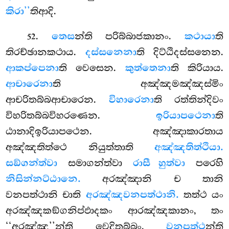
කිරා’’
තිආදි.
.
තෙස
න්ති
පරිබ්බාජකානං.
කථායා
ති
52
තිරච්ඡානකථාය.
දස්සනෙනා
ති දිට්ඨිදස්සනෙන.
ආකප්පෙනා
ති වෙසෙන.
කුත්තෙනා
ති කිරියාය.
ආචාරෙනා
ති අඤ්ඤමඤ්ඤස්මිං
ආචරිතබ්බආචාරෙන.
විහාරෙනා
ති රත්තින්දිවං
විහරිතබ්බවිහරණෙන.
ඉරියාපථෙනා
ති
ඨානාදිඉරියාපථෙන. අඤ්ඤාකාරතාය
අඤ්ඤතිත්ථෙ නියුත්තාති
අඤ්ඤතිත්ථියා.
සඞ්ගන්ත්වා
සමාගන්ත්වා
රාසී හුත්වා
පරෙහි
නිසින්නට්ඨානෙ.
අරඤ්ඤානි ච තානි
වනපත්ථානි චාති
අරඤ්ඤවනපත්ථානි.
තත්ථ යං
අරඤ්ඤකඞ්ගනිප්ඵාදකං ආරඤ්ඤකානං, තං
‘‘අරඤ්ඤ’’න්ති වෙදිතබ්බං.
වනපත්ථ
න්ති