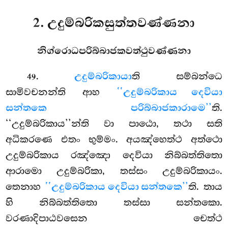
2. උදුම්බරිකසුත්තවණ්ණනා
නිග්රොධපරිබ්බාජකවත්ථුවණ්ණනා
.
උදුම්බරිකායා
ති
සම්බන්ධෙ
49
සාමිවචනන්ති ආහ
‘‘උදුම්බරිකාය දෙවියා
සන්තකෙ පරිබ්බාජකාරාමෙ’’
ති.
‘‘උදුම්බරිකාය’’න්ති වා පාඨො, තථා සති
අධිකරණෙ එතං භුම්මං. අයඤ්හෙත්ථ අත්ථො
උදුම්බරිකාය රඤ්ඤො දෙවියා නිබ්බත්තිතො
ආරාමො උදුම්බරිකා, තස්සං උදුම්බරිකායං.
තෙනාහ
‘‘උදුම්බරිකාය දෙවියා සන්තකෙ’’
ති. තාය
හි නිබ්බත්තිතො තස්සා සන්තකො.
වරණාදිපාඨවසෙන චෙත්ථ