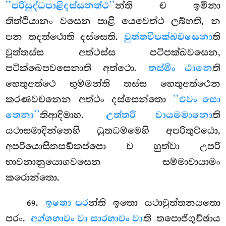
‘‘පරිසුද්ධපාළිදස්සනත්ථ’’
න්ති ච ඉමිනා
තිත්ථියානං වසෙන පාළි යෙවෙත්ථ ලබ්භති, න
පන තදත්ථොති දස්සෙති.
වුත්තවිපක්ඛවසෙනා
ති
වුත්තස්ස අත්ථස්ස පටිපක්ඛවසෙන,
පටික්ඛෙපවසෙනාති අත්ථො.
තස්මිං ඨානෙ
ති
හෙතුඅත්ථෙ භුම්මන්ති තස්ස හෙතුඅත්ථෙන
කරණවචනෙන අත්ථං දස්සෙන්තො
‘‘එවං සො
තෙනා’’
තිආදිමාහ.
උත්තරි වායමමානො
ති
යථාසමාදින්නෙහි ධුතධම්මෙහි අපරිතුට්ඨො,
අපරියොසිතසඞ්කප්පො ච හුත්වා උපරි
භාවනානුයොගවසෙන සම්මාවායාමං
කරොන්තො.
.
ඉතො පර
න්ති ඉතො යථාවුත්තනයතො
69
පරං.
අග්ගභාවං වා සාරභාවං වා
ති තපොජිගුච්ඡාය