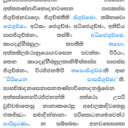
අත්තතණ්හාවිනොදනවසෙන
පාපකස්ස
ජිගුච්ඡනවාදො. ජිගුච්ඡතීති
ජිගුච්ඡො,
තබ්භාවො
ජෙගුච්ඡං,
අධිකං ජෙගුච්ඡං අධිජෙගුච්ඡං, අතිවිය
පාපජිගුච්ඡනං, තස්මිං
අධිජෙගුච්ඡෙ.
කායදළ්හීබහුලං තපතීති
තපො,
අත්තකිලමථානුයොගවසෙන පවත්තං වීරියං,
තෙන කායදළ්හීබහුලතානිමිත්තස්ස පාපස්ස
ජිගුච්ඡනං, විරජ්ජනම්පි
තපොජිගුච්ඡා
ති ආහ
‘‘වීරියෙන පාපජිගුච්ඡා’’
ති.
ඝාසච්ඡාදනසෙනාසනතණ්හාවිනොදනමුඛෙන
අත්තස්නෙහවිරජ්ජනන්ති අත්ථො. උපරි
වුච්චමානෙසු නානාකාරෙසු අචෙලකාදිවතෙසු
එකජ්ඣං සමාදින්නානං පරිසොධනමෙවෙත්ථ
පාරිපූරණං
, න සබ්බෙසං අනවසෙසතො