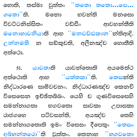
හොති, තස්මා වුත්තං
‘‘තතො තතො…පෙ…
ගතො’’
ති. මනො භවන්ති මනසො
විවට්ටනිස්සිතං වඩ්ඪිං ආවහන්තීති
මනොභාවනියා
ති ආහ
‘‘මනවඩ්ඪකාන’’
න්තිආදි.
උන්නමති
න සඞ්කුචති, අලීනඤ්ච හොතීති
අත්ථො.
.
යාවතා
ති
යාවන්තොති අයමෙත්ථ
51
අත්ථොති ආහ
‘‘යත්තකා’’
ති.
තෙස
න්ති
නිද්ධාරණෙ සාමිවචනං. නිද්ධාරණඤ්ච කෙනචි
විසෙසෙන ඉච්ඡිතබ්බං. යෙහි ච ගුණවිසෙසෙහි
සමන්නාගතා භගවතො සාවකා උපාසකා
රාජගහෙ පටිවසන්ති, අයඤ්ච තෙහි
සමන්නාගතොති ඉමං විසෙසං දීපෙතුං
‘‘තෙසං
අබ්භන්තරො’’
ති වුත්තං. තෙනාහ
‘‘භගවතො