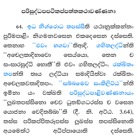
පරිසුද්ධපපටිකප්පත්තකථාවණ්ණනා
.
ඉධ නිග්රොධ තපස්සී
ති යථානුක්කන්තං
64
පුරිමපාළිං නිගමනවසෙන එකදෙසෙන දස්සෙති.
තෙනාහ
‘‘එවං භගවා’’
තිආදි.
ගහිතලද්ධි
න්ති
‘‘අචෙලකාදිභාවො සෙය්යො, තෙන ච
සංසාරසුද්ධි හොතී’’ති එවං ගහිතලද්ධිං.
රක්ඛිතං
තප
න්ති තාය ලද්ධියා සමාදියිත්වා රක්ඛිතං
අචෙලකවතාදිතපං.
‘‘සබ්බමෙව සංකිලිට්ඨ’’
න්ති
ඉමිනා යං වක්ඛති
පරිසුද්ධපාළිවණ්ණනායං
‘‘ලූඛතපස්සිනො චෙව ධුතඞ්ගධරස්ස ච වසෙන
යොජනා වෙදිතබ්බා’’ති (දී. නි. අට්ඨ. 3.64),
තස්ස පරිකප්පිතරූපස්ස ලූඛස්ස තපස්සිනොති
අයමෙත්ථ අධිප්පායොති
දස්සෙති.