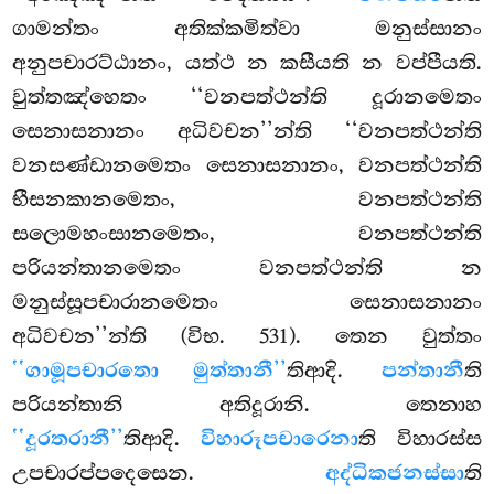
ගාමන්තං අතික්කමිත්වා මනුස්සානං
අනුපචාරට්ඨානං, යත්ථ න කසීයති න වප්පීයති.
වුත්තඤ්හෙතං ‘‘වනපත්ථන්ති දූරානමෙතං
සෙනාසනානං අධිවචන’’න්ති ‘‘වනපත්ථන්ති
වනසණ්ඩානමෙතං සෙනාසනානං, වනපත්ථන්ති
භීසනකානමෙතං, වනපත්ථන්ති
සලොමහංසානමෙතං, වනපත්ථන්ති
පරියන්තානමෙතං වනපත්ථන්ති න
මනුස්සූපචාරානමෙතං සෙනාසනානං
අධිවචන’’න්ති (විභ. 531). තෙන වුත්තං
‘‘ගාමූපචාරතො මුත්තානී’’
තිආදි.
පන්තානී
ති
පරියන්තානි අතිදූරානි. තෙනාහ
‘‘දූරතරානී’’
තිආදි.
විහාරූපචාරෙනා
ති විහාරස්ස
උපචාරප්පදෙසෙන.
අද්ධිකජනස්සා
ති