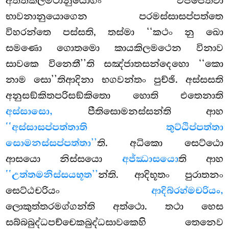
අත්තකිලමථානුයොගං වජ්ජෙත්වා
භාවනානුයොගෙන පරමස්සාසප්පත්තෙ
විහරන්තෙ පස්සති, තස්මා ‘‘කථං නු ඛො
සමණො ගොතමො කායකිලමථෙන විනාව
සාවකෙ විනෙතී’’ති සඤ්ජාතසන්දෙහො ‘‘කො
නාම සො’’තිආදිනා භගවන්තං පුච්ඡි. අස්සසති
අනුසඞ්කිතපරිසඞ්කිතො හොති එතෙනාති
අස්සාසො,
පීතිසොමනස්සන්ති
ආහ
‘‘අස්සාසප්පත්තාති තුට්ඨිප්පත්තා
සොමනස්සප්පත්තා’’
ති. අධිකො සෙට්ඨො
ආසයො නිස්සයො
අජ්ඣාසයො
ති ආහ
‘‘උත්තමනිස්සයභූත’’
න්ති. ආදිභූතං පුරාතනං
සෙට්ඨචරියං
ආදිබ්රහ්මචරියං,
ලොකුත්තරමග්ගන්ති අත්ථො. තථා හෙස
සබ්බබුද්ධපච්චෙකබුද්ධසාවකෙහි තෙනෙව