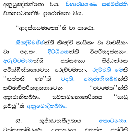
අනුයුඤ්ජන්තො විය.
විහාරඞ්ගණං සම්මජ්ජති
වත්තපටිපත්තිං පූරෙන්තො විය.
‘‘ආදස්සයමානො’’ති වා පාඨො.
කිඤ්චි
වජ්ජ
න්ති කිඤ්චි කායිකං වා වාචසිකං
වා දොසං.
දිට්ඨිගත
න්ති විපරීතදස්සනං.
අරුච්චමාන
න්ති අත්තනො සිද්ධන්තෙ
පටික්ඛිත්තභාවෙන අරුච්චමානං.
රුච්චති මෙ
ති
‘‘කප්පති මෙ’’ති
වදති. අනුජානිතබ්බ
න්ති
තච්ඡාවිපරීතභූතභාවෙන ‘‘එවමෙත’’න්ති
අනුජානිතබ්බං. සවනමනොහාරිතාය ‘‘සාධු
සුට්ඨූ’’ති
අනුමොදිතබ්බං.
. කුජ්ඣනසීලතාය
කොධනො.
63
වුත්තලක්ඛණො උපනාහො එතස්ස අත්ථීති