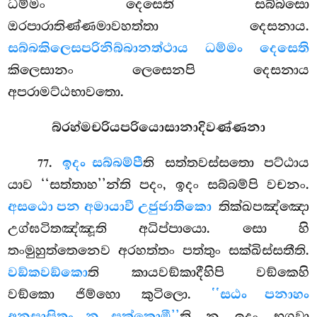
ධම්මං දෙසෙති සබ්බසො
ඔරපාරාතිණ්ණමාවහත්තා දෙසනාය.
සබ්බකිලෙසපරිනිබ්බානත්ථාය ධම්මං දෙසෙති
කිලෙසානං ලෙසෙනපි දෙසනාය
අපරාමට්ඨභාවතො.
බ්රහ්මචරියපරියොසානාදිවණ්ණනා
.
ඉදං සබ්බම්පී
ති සත්තවස්සතො පට්ඨාය
77
යාව ‘‘සත්තාහ’’න්ති පදං, ඉදං සබ්බම්පි වචනං.
අසඨො පන අමායාවී උජුජාතිකො
තික්ඛපඤ්ඤො
උග්ඝටිතඤ්ඤූති අධිප්පායො. සො හි
තංමුහුත්තෙනෙව අරහත්තං පත්තුං සක්ඛිස්සතීති.
වඞ්කවඞ්කො
ති කායවඞ්කාදීහිපි වඞ්කෙහි
වඞ්කො ජිම්හො කුටිලො.
‘‘සඨං පනාහං
අනුසාසිතුං න සක්කොමී’’
ති න ඉදං භගවා