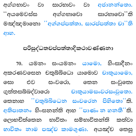
අග්ගභාවං වා සාරභාවං වා
අජානන්තො.
‘‘අයමෙවස්ස අග්ගභාවො සාරභාවො’’ති
මඤ්ඤමානො
‘‘අග්ගප්පත්තා, සාරප්පත්තා චා’’ති
ආහ.
පරිසුද්ධතචප්පත්තාදිකථාවණ්ණනා
. යමනං
සංයමනං
යාමො,
හිංසාදීනං
70
අකරණවසෙන චතුබ්බිධො යාමොව
චාතුයාමො,
සො එව සංවරො, තෙන සංවුතො
ගුත්තසබ්බද්වාරො
චාතුයාමසංවරසංවුතො.
තෙනාහ
‘‘චතුබ්බිධෙන සංවරෙන පිහිතො’’
ති.
අතිපාතනං
හිංසනන්ති ආහ
‘‘පාණං න හනතී’’
ති.
ලොභචිත්තෙන භාවිතං සම්භාවිතන්ති කත්වා
භාවිතං නාම පඤ්ච කාමගුණා.
අයඤ්ච තෙසු