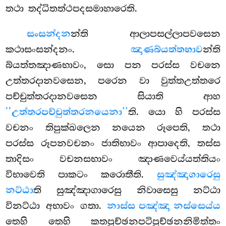
තථා තද්ධිතත්ථපදසමාහාරෙති.
සංසන්දන
න්ති ආලාපසල්ලාපවසෙන
කථාසංසන්දනං.
ඤාණබ්යත්තභාව
න්ති
බ්යත්තඤාණභාවං, සො පන පරස්ස වචනෙ
උත්තරදානවසෙන, පරෙන වා වුත්තඋත්තරෙ
පච්චුත්තරදානවසෙන සියාති ආහ
‘‘උත්තරපච්චුත්තරනයෙනා’’
ති. යො හි පරස්ස
වචනං තිපුක්ඛලෙන නයෙන රූපෙති, තථා
පරස්ස රූපනවචනං ජාතිභාවං ආපාදෙති, තස්ස
තාදිසං වචනසභාවං ඤාණවෙය්යත්තියං
විභාවෙති පාකටං කරොතීති.
සුඤ්ඤාගාරෙසු
නට්ඨා
ති සුඤ්ඤාගාරෙසු නිවාසෙසු නට්ඨා
විනට්ඨා
අභාවං ගතා.
නාස්ස පඤ්ඤා නස්සෙය්ය
තෙහි තෙහි කතපුච්ඡනපටිපුච්ඡනනිමිත්තං