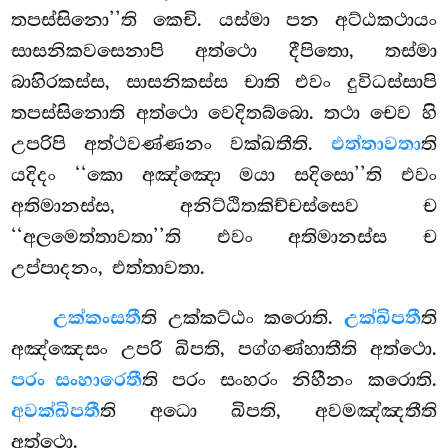
තපස්සිනො’’ති කෙචි. යස්මා පන අට්ඨකථායං
සාසනිකවසෙනාපි අත්ථො දීපිතො, තස්මා
බාහිරකස්ස, සාසනිකස්ස චාති එවං දුවිධස්සාපි
තපස්සිනොති අත්ථො වෙදිතබ්බො. තථා චෙව හි
උපරිපි අත්ථවණ්ණනං වක්ඛතීති.
එත්තාවතා
ති
යදිදං ‘‘කො අඤ්ඤො මයා සදිසො’’ති එවං
අතිමානස්ස, අනිට්ඨිතකිච්චස්සෙව ච
‘‘අලමෙත්තාවතා’’ති එවං අතිමානස්ස ච
උප්පාදනං, එත්තාවතා.
උක්කංසතී
ති
උක්කට්ඨං කරොති.
උක්ඛිපතී
ති
අඤ්ඤෙසං උපරි ඛිපති, පග්ගණ්හාතීති අත්ථො.
පරං සංහාරෙතී
ති පරං සංහරං නිහීනං කරොති.
අවක්ඛිපතී
ති අධො ඛිපති, අවමඤ්ඤතීති
අත්ථො.