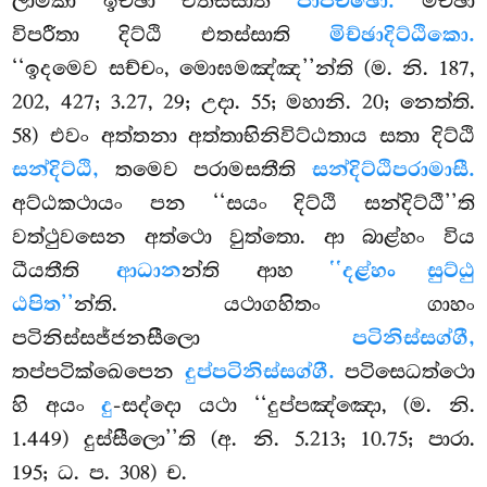
ලාමකා ඉච්ඡා එතස්සාති
පාපිච්ඡො.
මිච්ඡා
විපරීතා දිට්ඨි එතස්සාති
මිච්ඡාදිට්ඨිකො.
‘‘ඉදමෙව සච්චං, මොඝමඤ්ඤ’’න්ති
(ම. නි. 187,
202, 427; 3.27, 29; උදා. 55; මහානි. 20; නෙත්ති.
58) එවං
අත්තනා අත්තාභිනිවිට්ඨතාය සතා දිට්ඨි
සන්දිට්ඨි,
තමෙව පරාමසතීති
සන්දිට්ඨිපරාමාසී.
අට්ඨකථායං පන ‘‘සයං දිට්ඨි සන්දිට්ඨී’’ති
වත්ථුවසෙන අත්ථො වුත්තො. ආ බාළ්හං විය
ධීයතීති
ආධාන
න්ති ආහ
‘‘දළ්හං සුට්ඨු
ඨපිත’’
න්ති. යථාගහිතං ගාහං
පටිනිස්සජ්ජනසීලො
පටිනිස්සග්ගී,
තප්පටික්ඛෙපෙන
දුප්පටිනිස්සග්ගී.
පටිසෙධත්ථො
හි අයං
දු
-සද්දො යථා ‘‘දුප්පඤ්ඤො, (ම. නි.
1.449) දුස්සීලො’’ති (අ. නි. 5.213; 10.75; පාරා.
195; ධ. ප. 308) ච.