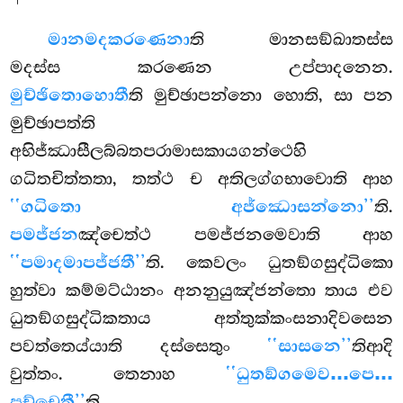
මානමදකරණෙනා
ති මානසඞ්ඛාතස්ස
මදස්ස කරණෙන උප්පාදනෙන.
මුච්ඡිතො
හොතී
ති මුච්ඡාපන්නො හොති, සා පන
මුච්ඡාපත්ති
අභිජ්ඣාසීලබ්බතපරාමාසකායගන්ථෙහි
ගධිතචිත්තතා, තත්ථ ච අතිලග්ගභාවොති ආහ
‘‘ගධිතො අජ්ඣොසන්නො’’
ති.
පමජ්ජන
ඤ්චෙත්ථ පමජ්ජනමෙවාති ආහ
‘‘පමාදමාපජ්ජතී’’
ති. කෙවලං ධුතඞ්ගසුද්ධිකො
හුත්වා කම්මට්ඨානං අනනුයුඤ්ජන්තො තාය එව
ධුතඞ්ගසුද්ධිකතාය අත්තුක්කංසනාදිවසෙන
පවත්තෙය්යාති දස්සෙතුං
‘‘සාසනෙ’’
තිආදි
වුත්තං. තෙනාහ
‘‘ධුතඞ්ගමෙව…පෙ…
පච්චෙතී’’
ති.