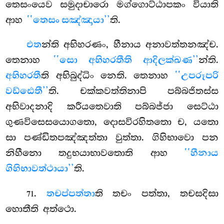
තෙසංයෙව සමුදාචාරො මග්ගොට්ඨාපකං වියාති
ආහ
‘‘තෙසං සඤ්ඤායා’’
ති.
එත
න්ති අභිහරණං, හීනාය අනාවත්තනඤ්ච.
තෙනාහ
‘‘සො අභිහරතීති ආදිලක්ඛණ’’
න්ති.
අභිහරතී
ති අභිබුද්ධිං නෙති. තෙනාහ
‘‘උපරූපරි
වඩ්ඪෙතී’’
ති. චක්කවත්තිනාපි පබ්බජිතස්ස
අභිවාදනාදි කරීයතෙවාති පබ්බජ්ජා සෙට්ඨා
ගුණවිසෙසයොගතො, දොසවිරහිතතො ච, යතො
සා පණ්ඩිතපඤ්ඤත්තා වුත්තා. ගිහිභාවො පන
නිහීනො තදුභයාභාවතොති ආහ
‘‘හීනාය
ගිහිභාවත්ථායා’’
ති.
.
තචප්පත්තා
ති තචං පත්තා, තචසදිසා
71
හොතීති අත්ථො.