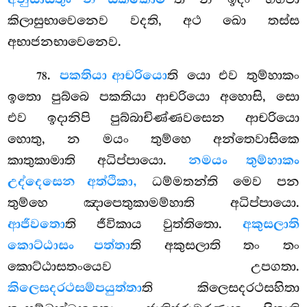
කිලාසුභාවෙනෙව වදති, අථ ඛො තස්ස
අභාජනභාවෙනෙව.
.
පකතියා ආචරියො
ති යො එව තුම්හාකං
78
ඉතො පුබ්බෙ පකතියා ආචරියො අහොසි, සො
එව ඉදානිපි පුබ්බාචිණ්ණවසෙන ආචරියො
හොතු, න මයං තුම්හෙ අන්තෙවාසිකෙ
කාතුකාමාති අධිප්පායො.
න
මයං තුම්හාකං
උද්දෙසෙන අත්ථිකා,
ධම්මතන්ති මෙව පන
තුම්හෙ ඤාපෙතුකාමම්හාති අධිප්පායො.
ආජීවතො
ති ජීවිකාය වුත්තිතො.
අකුසලාති
කොට්ඨාසං පත්තා
ති අකුසලාති තං තං
කොට්ඨාසතංයෙව උපගතා.
කිලෙසදරථසම්පයුත්තා
ති කිලෙසදරථසහිතා