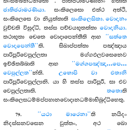
තංසම්බන්ධනතො
. ජාතිජරාමරණානං හිතාති
ජාතිජරාමරණියා.
සංකිලෙසො එත්ථ අත්ථි,
සංකිලෙසෙ වා නියුත්තාති
සංකිලෙසිකා. වොදානං
වුච්චති විසුද්ධි, තස්ස පච්චයභූතත්තා
වොදානියා.
තථාභූතා චෙතෙ වොදාපෙන්තීති ආහ
‘‘සත්තෙ
වොදාපෙන්තී’’
ති. සිඛාප්පත්තා පඤ්ඤාය
පාරිපූරිවෙපුල්ලතා මග්ගඵලවසෙනෙව
ඉච්ඡිතබ්බාති
ආහ
‘‘මග්ගපඤ්ඤා…පෙ…
වෙපුල්ලත’’
න්ති.
උභොපි වා එතානි
පාරිපූරිවෙපුල්ලානි. යා හි තස්ස පාරිපූරී, සා එව
වෙපුල්ලතාති.
තතො
ති
සංකිලෙසධම්මප්පහානවොදානධම්මාභිබුද්ධිහෙතු.
.
‘‘යථා මාරෙනා’’
ති නයිදං
79
නිදස්සනවසෙන වුත්තං, අථ ඛො