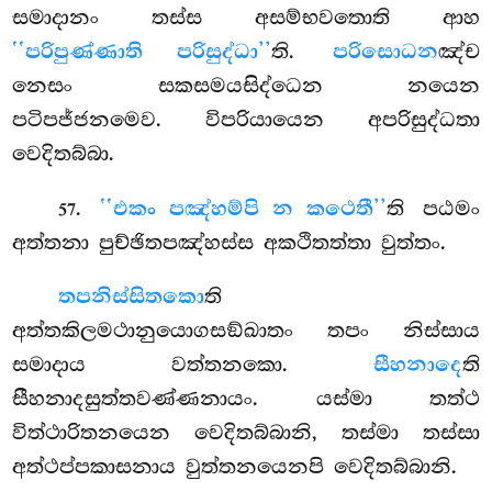
සමාදානං තස්ස අසම්භවතොති ආහ
‘‘පරිපුණ්ණාති පරිසුද්ධා’’
ති.
පරිසොධන
ඤ්ච
නෙසං සකසමයසිද්ධෙන නයෙන
පටිපජ්ජනමෙව. විපරියායෙන අපරිසුද්ධතා
වෙදිතබ්බා.
.
‘‘එකං පඤ්හම්පි න කථෙතී’’
ති පඨමං
57
අත්තනා පුච්ඡිතපඤ්හස්ස අකථිතත්තා වුත්තං.
තපනිස්සිතකො
ති
අත්තකිලමථානුයොගසඞ්ඛාතං තපං නිස්සාය
සමාදාය වත්තනකො.
සීහනාදෙ
ති
සීහනාදසුත්තවණ්ණනායං. යස්මා තත්ථ
විත්ථාරිතනයෙන වෙදිතබ්බානි, තස්මා තස්සා
අත්ථප්පකාසනාය වුත්තනයෙනපි වෙදිතබ්බානි.