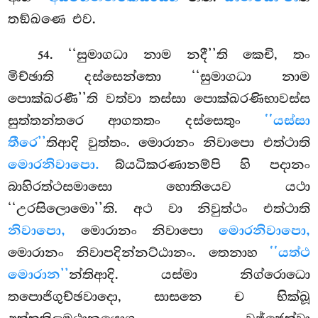
තඞ්ඛණෙ එව.
. ‘‘සුමාගධා නාම නදී’’ති කෙචි, තං
54
මිච්ඡාති දස්සෙන්තො ‘‘සුමාගධා නාම
පොක්ඛරණී’’ති වත්වා තස්සා පොක්ඛරණිභාවස්ස
සුත්තන්තරෙ ආගතතං දස්සෙතුං
‘‘යස්සා
තීරෙ’’
තිආදි වුත්තං. මොරානං නිවාපො එත්ථාති
මොරනිවාපො.
බ්යධිකරණානම්පි හි පදානං
බාහිරත්ථසමාසො හොතියෙව යථා
‘‘උරසිලොමො’’ති. අථ වා නිවුත්ථං එත්ථාති
නිවාපො,
මොරානං නිවාපො
මොරනිවාපො,
මොරානං නිවාපදින්නට්ඨානං. තෙනාහ
‘‘යත්ථ
මොරාන’’
න්තිආදි. යස්මා නිග්රොධො
තපොජිගුච්ඡවාදො, සාසනෙ ච භික්ඛූ