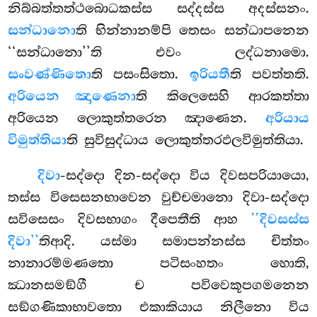
නිබ්බත්තත්ථබොධකස්ස සද්දස්ස අදස්සනං.
සන්ධානො
ති භින්නානම්පි තෙසං සන්ධාපනෙන
‘‘සන්ධානො’’ති එවං ලද්ධනාමො.
සංවණ්ණිතො
ති පසංසිතො.
ඉරියතී
ති පවත්තති.
අරියෙන ඤාණෙනා
ති කිලෙසෙහි ආරකත්තා
අරියෙන ලොකුත්තරෙන ඤාණෙන.
අරියාය
විමුත්තියා
ති සුවිසුද්ධාය ලොකුත්තරඵලවිමුත්තියා.
දිවා
-සද්දො දින-සද්දො විය දිවසපරියායො,
තස්ස විසෙසනභාවෙන වුච්චමානො දිවා-සද්දො
සවිසෙසං දිවසභාගං දීපෙතීති ආහ
‘‘දිවසස්ස
දිවා’’
තිආදි. යස්මා සමාපන්නස්ස චිත්තං
නානාරම්මණතො පටිසංහතං හොති,
ඣානසමඞ්ගී ච පවිවෙකූපගමනෙන
සඞ්ගණිකාභාවතො එකාකියාය නිලීනො විය