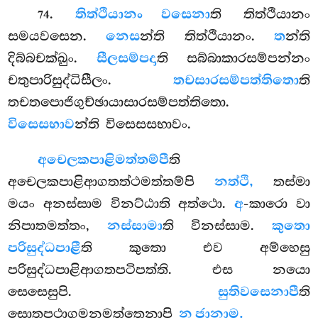
.
තිත්ථියානං වසෙනා
ති තිත්ථියානං
74
සමයවසෙන.
නෙස
න්ති තිත්ථියානං.
ත
න්ති
දිබ්බචක්ඛුං.
සීලසම්පදා
ති සබ්බාකාරසම්පන්නං
චතුපාරිසුද්ධිසීලං.
තචසාරසම්පත්තිතො
ති
තචතපොජිගුච්ඡායාසාරසම්පත්තිතො.
විසෙසභාව
න්ති විසෙසසභාවං.
අචෙලකපාළිමත්තම්පී
ති
අචෙලකපාළිආගතත්ථමත්තම්පි
නත්ථි,
තස්මා
මයං අනස්සාම විනට්ඨාති අත්ථො.
අ
-කාරො වා
නිපාතමත්තං,
නස්සාමා
ති විනස්සාම.
කුතො
පරිසුද්ධපාළී
ති කුතො එව අම්හෙසු
පරිසුද්ධපාළිආගතපටිපත්ති. එස නයො
සෙසෙසුපි.
සුතිවසෙනාපී
ති
සොතපථාගමනමත්තෙනාපි
න ජානාම.