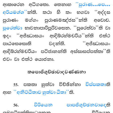
ආකාරෙන අධිගතො. තෙනාහ
‘‘පුරාණ…පෙ…
අරියමග්ග’’
න්ති. තථා හි තං භගවා ‘‘අද්දස
පුරාණං මග්ගං පුරාණමඤ්ජස’’න්ති අවොච.
පූරෙත්වා
භාවනාපාරිපූරිවසෙන. ‘‘පූරෙත්වා’’ති වා
ඉදං ‘‘අජ්ඣාසයං ආදිබ්රහ්මචරිය’’න්ති එත්ථ
පාඨසෙසොති
වදන්ති. ‘‘අජ්ඣාසයං
ආදිබ්රහ්මචරියං පටිජානන්ති අස්සාසප්පත්තා’’ති
එවං වා එත්ථ යොජනා.
තපොජිගුච්ඡාවාදවණ්ණනා
. පකතා හුත්වා විච්ඡින්නා
විප්පකතා
ති
55
ආහ
‘‘අනිට්ඨිතාව හුත්වා ඨිතා’’
ති.
.
වීරියෙන පාපජිගුච්ඡනවාදො
ති
56
ලූඛපටිපත්තිසාධනෙන වීරියෙන