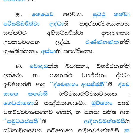
.
තෙයෙව
පච්චයා.
සුට්ඨු කත්වා
59
පටිසඞ්ඛරිත්වා ලද්ධා
ති ආදරගාරවයොගෙන
සක්කච්චං අභිසඞ්ඛරිත්වා දානවසෙන
උපනයවසෙන ලද්ධා.
වණ්ණභණන
න්ති
ගුණකිත්තනං.
අස්සා
ති තපස්සිනො.
.
වොදාස
න්ති බ්යාසනං, විභජ්ජනන්ති
60
අත්ථො. තං පනෙත්ථ විභජ්ජනං ද්විධා
ඉච්ඡිතන්ති ආහ
‘‘ද්වෙභාගං ආපජ්ජතී’’
ති.
ද්වෙ
භාගෙ කරොති
රුච්චනාරුච්චනවසෙන
.
ගෙධජාතො
ති සඤ්ජාතගෙධො.
මුච්ඡනං
නාම
සතිවිප්පවාසෙනෙව හොති, න සතියා සතීති ආහ
‘‘සමුට්ඨස්සතී’’
ති.
ආදීනවමත්තම්පී
ති
ගධිතාදිභාවෙන පරිභොගෙ ආදීනවමත්තම්පි
න