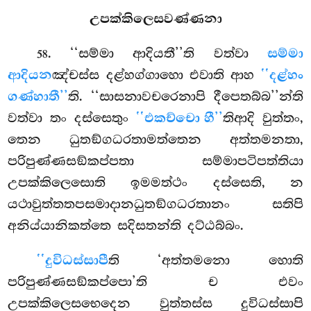
උපක්කිලෙසවණ්ණනා
. ‘‘සම්මා ආදියතී’’ති වත්වා
සම්මා
58
ආදියන
ඤ්චස්ස දළ්හග්ගාහො එවාති ආහ
‘‘දළ්හං
ගණ්හාතී’’
ති. ‘‘සාසනාවචරෙනාපි දීපෙතබ්බ’’න්ති
වත්වා
තං දස්සෙතුං
‘‘එකච්චො හී’’
තිආදි වුත්තං,
තෙන ධුතඞ්ගධරතාමත්තෙන අත්තමනතා,
පරිපුණ්ණසඞ්කප්පතා සම්මාපටිපත්තියා
උපක්කිලෙසොති ඉමමත්ථං දස්සෙති, න
යථාවුත්තතපසමාදානධුතඞ්ගධරතානං සතිපි
අනිය්යානිකත්තෙ සදිසතන්ති දට්ඨබ්බං.
‘‘දුවිධස්සාපී
ති ‘අත්තමනො හොති
පරිපුණ්ණසඞ්කප්පො’ති ච එවං
උපක්කිලෙසභෙදෙන වුත්තස්ස දුවිධස්සාපි