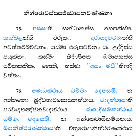
නිග්රොධස්සපජ්ඣායනවණ්ණනා
.
අස්සා
ති
සන්ධානස්ස ගහපතිස්ස.
75
කක්ඛළ
න්ති ඵරුසං.
දුරාසදවචන
න්ති
අවත්තබ්බවචනං. යස්මා ඵරුසවචනං යං උද්දිස්ස
පයුත්තං, තස්මිං ඛමාපිතෙ ඛමාපකස්ස
පටිපාකතිකං හොති, තස්මා
‘‘අයං මයී’’
තිආදි
වුත්තං.
.
බොධත්ථාය ධම්මං දෙසෙති,
න
76
අත්තනො බුද්ධභාවඝොසනත්ථාය.
වාදත්ථායා
ති
පරවාදභඤ්ජනවාදත්ථාය.
රාගාදිසමනත්ථාය
ධම්මං දෙසෙති,
න අන්තෙවාසිකම්යතාය.
ඔඝනිත්ථරණත්ථායා
ති චතුරොඝනිත්ථරණත්ථාය