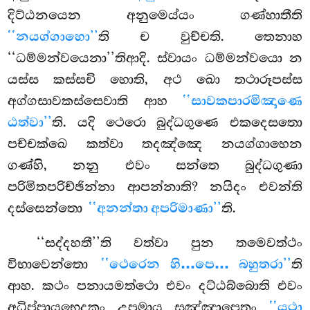
දිට්ඨනයෙන අනුමෙය්යං ගණ්හාතීති
‘‘නයග්ගාහො’’
ති ච වුච්චති. තෙනාහ
‘‘ධම්මන්වයෙනා’’තිආදි. ස්වායං ධම්මන්වයො න
යස්ස කස්සචි හොති, අථ ඛො තථාරූපස්ස
අග්ගසාවකස්සෙවාති ආහ
‘‘සාවකපාරමිඤාණෙ
ඨත්වා’’
ති. යදි ථෙරො බුද්ධගුණෙ එකදෙසතො
පච්චක්ඛෙ කත්වා තදඤ්ඤෙ නයග්ගාහෙන
ගණ්හි, නනු එවං සන්තෙ බුද්ධගුණා
පරිමිතපරිච්ඡින්නා ආපන්නාති? නයිදං එවන්ති
දස්සෙන්තො
‘‘අනන්තා අපරිමාණා’’
ති.
‘‘සද්දහතී’’ති වත්වා පුන තමෙවත්ථං
විභාවෙන්තො
‘‘ථෙරෙන හි…පෙ… බහුතරා’’
ති
ආහ. කථං පනායමත්ථො එවං දට්ඨබ්බොති එවං
අධිප්පායභෙදකං උපමාය සඤ්ඤාපෙතුං
‘‘යථා