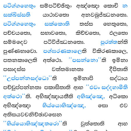
පටිග්ගහෙතුං
සම්පටිච්ඡිතුං අඤ්ඤො කොචි
න
සක්ඛිස්සති
යාථාවතො අනවබුජ්ඣනතො.
පටිග්ගහෙතුං සක්කොති
තස්ස හෙතුතො,
පච්චයතො, සභාවතො, කිච්චතො, ඵලතො
සම්මදෙව පටිවිජ්ඣනතො.
පූරත්ත
න්ති
පුණ්ණභාවො.
පග්ඝරණකාලෙ
ති විකිරණකාලෙ,
පතනකාලෙති අත්ථො.
‘‘පසන්නො’’
ති ඉමිනා
පසාදස්ස වත්තමානතා දීපිතාති
‘‘උප්පන්නසද්ධො’’
ති ඉමිනාපි සද්ධාය
පච්චුප්පන්නතා පකාසිතාති ආහ
‘‘එවං සද්දහාමීති
අත්ථො’’
ති. අභිඤ්ඤායතීති
අභිඤ්ඤො,
අධිකො
අභිඤ්ඤො
භිය්යොභිඤ්ඤො,
සො එව
අතිසයවචනිච්ඡාවසෙන
‘‘භිය්යොභිඤ්ඤතරො’’
ති වුත්තොති ආහ