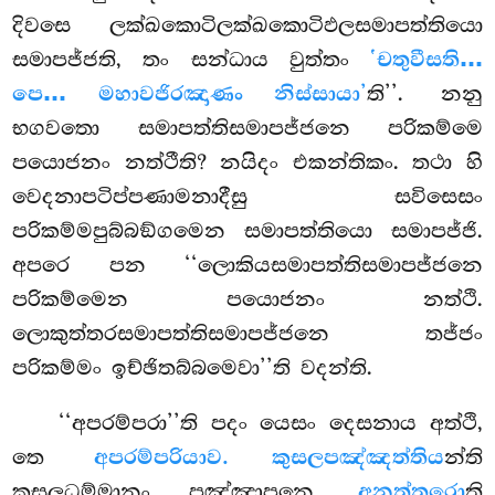
දිවසෙ ලක්ඛකොටිලක්ඛකොටිඵලසමාපත්තියො
සමාපජ්ජති, තං සන්ධාය වුත්තං
‘චතුවීසති…
පෙ… මහාවජිරඤාණං නිස්සායා’
ති’’. නනු
භගවතො සමාපත්තිසමාපජ්ජනෙ පරිකම්මෙ
පයොජනං නත්ථීති? නයිදං එකන්තිකං. තථා හි
වෙදනාපටිප්පණාමනාදීසු සවිසෙසං
පරිකම්මපුබ්බඞ්ගමෙන සමාපත්තියො සමාපජ්ජි.
අපරෙ පන ‘‘ලොකියසමාපත්තිසමාපජ්ජනෙ
පරිකම්මෙන පයොජනං නත්ථි.
ලොකුත්තරසමාපත්තිසමාපජ්ජනෙ තජ්ජං
පරිකම්මං ඉච්ඡිතබ්බමෙවා’’ති වදන්ති.
‘‘අපරම්පරා’’ති
පදං යෙසං දෙසනාය අත්ථි,
තෙ
අපරම්පරියාව. කුසලපඤ්ඤත්තිය
න්ති
කුසලධම්මානං පඤ්ඤාපනෙ.
අනුත්තරො
ති