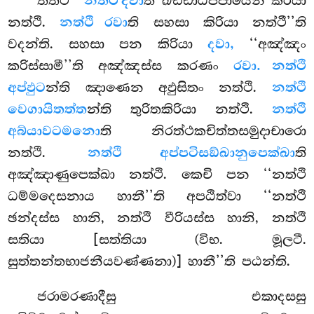
තත්ථ
‘‘නත්ථි දවා
ති ඛිඩ්ඩාධිප්පායෙන කිරියා
නත්ථි.
නත්ථි රවා
ති සහසා කිරියා නත්ථී’’ති
වදන්ති. සහසා පන කිරියා
දවා,
‘‘අඤ්ඤං
කරිස්සාමී’’ති අඤ්ඤස්ස කරණං
රවා. නත්ථි
අප්ඵුට
න්ති ඤාණෙන අඵුසිතං නත්ථි.
නත්ථි
වෙගායිතත්ත
න්ති තුරිතකිරියා නත්ථි.
නත්ථි
අබ්යාවටමනො
ති නිරත්ථකචිත්තසමුදාචාරො
නත්ථි.
නත්ථි අප්පටිසඞ්ඛානුපෙක්ඛා
ති
අඤ්ඤාණුපෙක්ඛා නත්ථි. කෙචි පන ‘‘නත්ථි
ධම්මදෙසනාය හානී’’ති අපඨිත්වා ‘‘නත්ථි
ඡන්දස්ස හානි, නත්ථි වීරියස්ස හානි, නත්ථි
සතියා [සත්තියා (විභ. මූලටී.
සුත්තන්තභාජනීයවණ්ණනා)] හානී’’ති පඨන්ති.
ජරාමරණාදීසු එකාදසසු