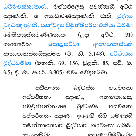
ධම්මචක්කාකාරා.
මග්ගඵලෙසු පවත්තානි
අට්ඨ
ඤාණානි, ඡ අසාධාරණඤාණානි චාති
චුද්දස
බුද්ධඤාණානි. පඤ්චදස විමුත්තිපරිපාචනියා ධම්මා
මෙඝියසුත්තවණ්ණනායං (උදා. අට්ඨ. 31)
ගහෙතබ්බා,
සොළසවිධා ආනාපානස්සති
ආනාපානස්සතිසුත්තෙ (ම. නි. 3.148),
අට්ඨාරස
බුද්ධධම්මා
(මහානි. 69, 156; චූළනි. 85; පටි. ම.
3.5; දී. නි. අට්ඨ. 3.305) එවං වෙදිතබ්බා –
අතීතංසෙ බුද්ධස්ස භගවතො
අප්පටිහතං ඤාණං, අනාගතංසෙ,
පච්චුප්පන්නංසෙ බුද්ධස්ස භගවතො
අප්පටිහතං ඤාණං. ඉමෙහි තීහි ධම්මෙහි
සමන්නාගතස්ස බුද්ධස්ස භගවතො සබ්බං
කායකම්මං ඤාණපුබ්බඞ්ගමං