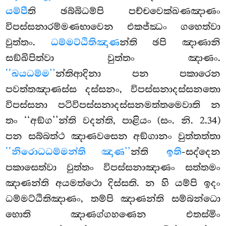
යම්පී
ති ඡබ්බිධම්පි පච්චවෙක්ඛණඤාණං
විපස්සනාරම්මණභාවෙන එකජ්ඣං ගහෙත්වා
වුත්තං.
ධම්මට්ඨිතිඤාණ
න්ති ඡපි ඤාණානි
සඞ්ඛිපිත්වා වුත්තං ඤාණං.
‘‘ඛයධම්ම’’
න්තිආදිනා පන පකාරෙන
පවත්තඤාණස්ස දස්සනං, විපස්සනාදස්සනතො
විපස්සනා පටිවිපස්සනාදස්සනමත්තමෙවාති න
තං ‘‘අඞ්ග’’න්ති වදන්ති, පාළියං (සං. නි. 2.34)
පන සබ්බත්ථ ඤාණවසෙන අඞ්ගානං වුත්තත්තා
‘‘නිරොධධම්මන්ති ඤාණ’’
න්ති
ඉති
-සද්දෙන
පකාසෙත්වා වුත්තං විපස්සනාඤාණං සත්තමං
ඤාණන්ති අයමත්ථො දිස්සති. න හි යම්පි ඉදං
ධම්මට්ඨිතිඤාණං, තම්පි ඤාණන්ති සම්බන්ධො
හොති ඤාණග්ගහණෙන එතස්මිං