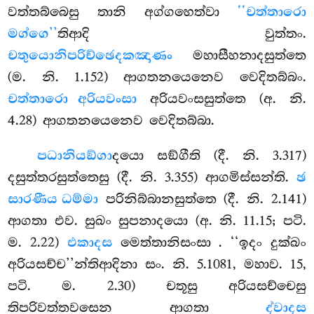
වත්තබ්බෙසු තානි අග්ගහෙත්වා
‘‘චත්තාරො
මග්ගෙ’’
තිආදි වුත්තං.
චතුයොනිපරිච්ඡෙදකඤාණං
මහාසීහනාදසුත්තෙ
(ම. නි. 1.152) ආගතනයෙනෙව වෙදිතබ්බං.
චත්තාරො අරියවංසා
අරියවංසසුත්තෙ (අ. නි.
4.28) ආගතනයෙනෙව වෙදිතබ්බා.
පධානියඞ්ගා
දයො සඞ්ගීති (දී. නි. 3.317)
දසුත්තරසුත්තෙසු (දී. නි. 3.355) ආගමිස්සන්ති.
ඡ
සාරණීය ධම්මා
පරිනිබ්බානසුත්තෙ (දී. නි. 2.141)
ආගතා එව. සුඛං සුපනාදයො (අ. නි. 11.15; පටි.
ම. 2.22)
එකාදස
මෙත්තානිසංසා
. ‘‘ඉදං දුක්ඛං
අරියසච්ච’’න්තිආදිනා සං. නි. 5.1081, මහාව. 15,
පටි. ම. 2.30) චතූසු අරියසච්චෙසු
තිපරිවත්තවසෙන ආගතා
ද්වාදස