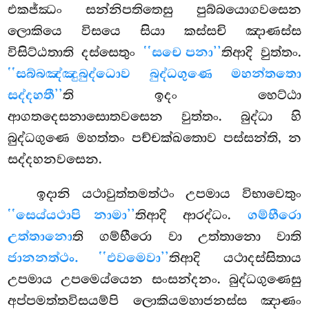
එකජ්ඣං සන්නිපතිතෙසු පුබ්බයොගවසෙන
ලොකියෙ විසයෙ සියා කස්සචි ඤාණස්ස
විසිට්ඨතාති දස්සෙතුං
‘‘සචෙ පනා’’
තිආදි වුත්තං.
‘‘සබ්බඤ්ඤුබුද්ධොව බුද්ධගුණෙ මහන්තතො
සද්දහතී’’
ති ඉදං හෙට්ඨා
ආගතදෙසනාසොතවසෙන වුත්තං. බුද්ධා හි
බුද්ධගුණෙ මහත්තං පච්චක්ඛතොව පස්සන්ති, න
සද්දහනවසෙන.
ඉදානි යථාවුත්තමත්ථං උපමාය විභාවෙතුං
‘‘සෙය්යථාපි නාමා’’
තිආදි ආරද්ධං.
ගම්භීරො
උත්තානො
ති
ගම්භීරො වා උත්තානො වාති
ජානනත්ථං. ‘‘එවමෙවා’’
තිආදි යථාදස්සිතාය
උපමාය උපමෙය්යෙන සංසන්දනං. බුද්ධගුණෙසු
අප්පමත්තවිසයම්පි ලොකියමහාජනස්ස ඤාණං