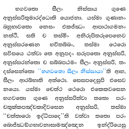
භගවතො සීලං නිස්සාය ගුණෙ
අනුස්සරිතුමාරද්ධොති යොජනා. යස්මා ගුණානං
බහුභාවතො නෙසං එකජ්ඣං ආපාථාගමනං
නත්ථි, සති ච තස්මිං අනිරූපිතරූපෙනෙව
අනුස්සරණෙන භවිතබ්බං, තස්මා ථෙරො
සවිසයෙ ඨත්වා තෙ අනුපදං සරූපතො අනුස්සරි,
අනුස්සරන්තො ච සබ්බපඨමං සීලං අනුස්සරි, තං
දස්සෙන්තො
‘‘භගවතො සීලං නිස්සායා’’
ති ආහ,
සීලං ආරබ්භාති අත්ථො. සෙසපදෙසුපි එසෙව
නයො. යස්මා චෙත්ථ ථෙරො එකෙකවසෙන
භගවතො ගුණෙ අනුස්සරිත්වා තතො පරං
චතුක්කපඤ්චකාදිවසෙන අනුස්සරි, තස්මා
‘‘චත්තාරො ඉද්ධිපාදෙ’’ති වත්වා තතො පරං
බොජ්ඣඞ්ගභාවනාසාමඤ්ඤෙන ඉන්ද්රියෙසු