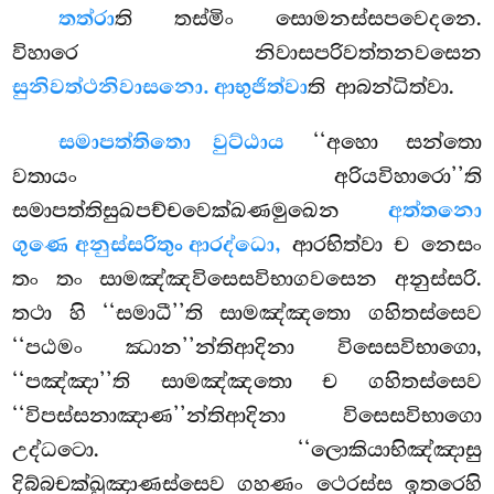
තත්රා
ති තස්මිං සොමනස්සපවෙදනෙ.
විහාරෙ නිවාසපරිවත්තනවසෙන
සුනිවත්ථනිවාසනො. ආභුජිත්වා
ති ආබන්ධිත්වා.
සමාපත්තිතො වුට්ඨාය
‘‘අහො සන්තො
වතායං අරියවිහාරො’’ති
සමාපත්තිසුඛපච්චවෙක්ඛණමුඛෙන
අත්තනො
ගුණෙ අනුස්සරිතුං ආරද්ධො,
ආරභිත්වා ච නෙසං
තං තං සාමඤ්ඤවිසෙසවිභාගවසෙන අනුස්සරි.
තථා හි ‘‘සමාධී’’ති සාමඤ්ඤතො ගහිතස්සෙව
‘‘පඨමං ඣාන’’න්තිආදිනා
විසෙසවිභාගො,
‘‘පඤ්ඤා’’ති සාමඤ්ඤතො ච ගහිතස්සෙව
‘‘විපස්සනාඤාණ’’න්තිආදිනා විසෙසවිභාගො
උද්ධටො. ‘‘ලොකියාභිඤ්ඤාසු
දිබ්බචක්ඛුඤාණස්සෙව ගහණං ථෙරස්ස
ඉතරෙහි