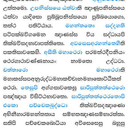
උත්තමො.
උපනිස්සයෙ ඨත්වා
ති ඤාණූපනිස්සයෙ
ඨත්වා යාදිසො පුබ්බූපනිස්සයො පුබ්බයොගො,
තත්ථ පතිට්ඨාය.
මහන්තතො සද්දහති
පටිපක්ඛවිගමෙන ඤාණස්ස විය සද්ධායපි
තික්ඛවිසදභාවාපත්තිතො.
අවසෙසඅරහන්තෙහී
ති
පකතිසාවකෙහි.
අසීති මහාථෙරා
පරමත්ථදීපනියං
ථෙරගාථාවණ්ණනායං නාමතො උද්ධටා.
චත්තාරො මහාථෙරා
ති
මහාකස්සපඅනුරුද්ධමහාකච්චානමහාකොට්ඨිකත්
ථෙරා.
තෙසුපි
අග්ගසාවකෙසු
සාරිපුත්තත්ථෙරො
පඤ්ඤාය විසිට්ඨභාවතො.
සාරිපුත්තත්ථෙරතොපි
එකො පච්චෙකබුද්ධො
තික්ඛවිසදඤාණො
අභිනීහාරමහන්තතාය සම්භතඤාණසම්භාරත්තා.
සතිපි පච්චෙකබොධියා අවිසෙසෙසු බහූසු