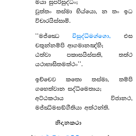
මයා සුපරිසුද්ධං;
වුත්තං තස්මා භිය්යො, න තං ඉධ
විචාරයිස්සාමි.
‘‘මජ්ඣෙ
විසුද්ධිමග්ගො,
එස
චතුන්නම්පි ආගමානඤ්හි;
ඨත්වා පකාසයිස්සති, තත්ථ
යථාභාසිතමත්ථං’’.
ඉච්චෙව කතො තස්මා, තම්පි
ගහෙත්වාන සද්ධිමෙතාය;
අට්ඨකථාය විජානථ,
මජ්ඣිමසඞ්ගීතියා අත්ථන්ති.
නිදානකථා