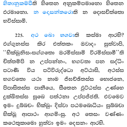
හිතානුකම්පී
ති හිතෙන අනුකම්පමානො හිතෙන
ඵරමානො.
න දොසන්තරො
ති න දොසචිත්තො
භවිස්සාමි.
.
අථ ඛො භගවා
ති කස්මා ආරභි?
225
ඵග්ගුනස්ස කිර එත්තකං ඔවාදං සුත්වාපි,
‘‘භික්ඛුනිසංසග්ගතො ඔරමිස්සාමි
විරමිස්සාමී’’ති
චිත්තම්පි න උප්පන්නං, භගවතා පන සද්ධිං
පටාණී විය පටිවිරුද්ධො අට්ඨාසි, අථස්ස
භගවතො යථා නාම ජිඝච්ඡිතස්ස භොජනෙ,
පිපාසිතස්ස පානීයෙ, සීතෙන ඵුට්ඨස්ස උණ්හෙ
දුක්ඛිතස්ස සුඛෙ පත්ථනා උප්පජ්ජති. එවමෙව
ඉමං දුබ්බචං භික්ඛුං දිස්වා පඨමබොධියං සුබ්බචා
භික්ඛූ ආපාථං ආගමිංසු. අථ තෙසං වණ්ණං
කථෙතුකාමො හුත්වා ඉමං දෙසනං ආරභි.