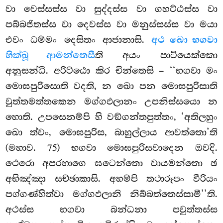
වා වෙස්සස්ස වා සුද්දස්ස වා ගහට්ඨස්ස වා
පබ්බජිතස්ස වා දෙවස්ස වා මනුස්සස්ස වා මයා
එවං ධම්මං දෙසිතං ආජානාසි.
අථ ඛො භගවා
භික්ඛූ ආමන්තෙසී
ති අයං පාටියෙක්කො
අනුසන්ධි. අරිට්ඨො කිර චින්තෙසි – ‘‘භගවා මං
මොඝපුරිසොති වදති, න ඛො පන මොඝපුරිසාති
වුත්තමත්තකෙන මග්ගඵලානං උපනිස්සයො න
හොති. උපසෙනම්පි හි වඞ්ගන්තපුත්තං, ‘අතිලහුං
ඛො ත්වං, මොඝපුරිස, බාහුල්ලාය ආවත්තො’ති
(මහාව. 75) භගවා මොඝපුරිසවාදෙන ඔවදි.
ථෙරො අපරභාගෙ ඝටෙන්තො වායමන්තො ඡ
අභිඤ්ඤා සච්ඡාකාසි. අහම්පි තථාරූපං වීරියං
පග්ගණ්හිත්වා මග්ගඵලානි නිබ්බත්තෙස්සාමී’’ති.
අථස්ස භගවා බන්ධනා පවුත්තස්ස