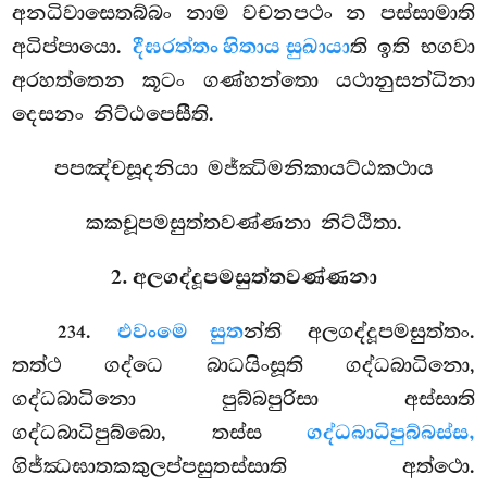
අනධිවාසෙතබ්බං නාම වචනපථං න පස්සාමාති
අධිප්පායො.
දීඝරත්තං හිතාය සුඛායා
ති ඉති භගවා
අරහත්තෙන කූටං ගණ්හන්තො යථානුසන්ධිනා
දෙසනං නිට්ඨපෙසීති.
පපඤ්චසූදනියා මජ්ඣිමනිකායට්ඨකථාය
කකචූපමසුත්තවණ්ණනා නිට්ඨිතා.
2. අලගද්දූපමසුත්තවණ්ණනා
.
එවං
මෙ සුත
න්ති අලගද්දූපමසුත්තං.
234
තත්ථ ගද්ධෙ බාධයිංසූති ගද්ධබාධිනො,
ගද්ධබාධිනො පුබ්බපුරිසා අස්සාති
ගද්ධබාධිපුබ්බො, තස්ස
ගද්ධබාධිපුබ්බස්ස,
ගිජ්ඣඝාතකකුලප්පසුතස්සාති අත්ථො.