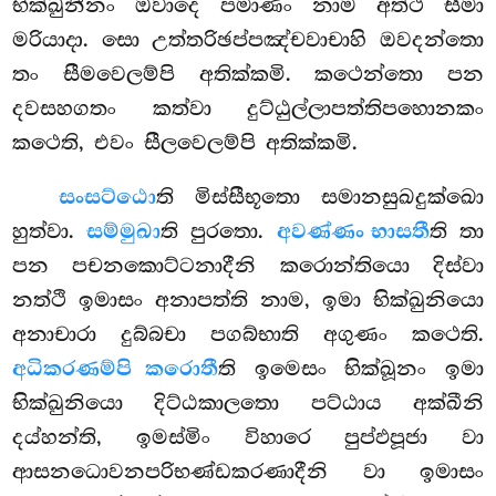
භික්ඛුනීනං ඔවාදෙ පමාණං නාම අත්ථි සීමා
මරියාදා. සො උත්තරිඡප්පඤ්චවාචාහි ඔවදන්තො
තං සීමවෙලම්පි අතික්කමි. කථෙන්තො පන
දවසහගතං කත්වා දුට්ඨුල්ලාපත්තිපහොනකං
කථෙති, එවං සීලවෙලම්පි අතික්කමි.
සංසට්ඨො
ති මිස්සීභූතො සමානසුඛදුක්ඛො
හුත්වා.
සම්මුඛා
ති පුරතො.
අවණ්ණං භාසතී
ති තා
පන පචනකොට්ටනාදීනි කරොන්තියො දිස්වා
නත්ථි ඉමාසං අනාපත්ති නාම, ඉමා භික්ඛුනියො
අනාචාරා දුබ්බචා පගබ්භාති අගුණං කථෙති.
අධිකරණම්පි කරොතී
ති ඉමෙසං භික්ඛූනං ඉමා
භික්ඛුනියො දිට්ඨකාලතො පට්ඨාය අක්ඛීනි
දය්හන්ති, ඉමස්මිං විහාරෙ පුප්ඵපූජා වා
ආසනධොවනපරිභණ්ඩකරණාදීනි වා ඉමාසං