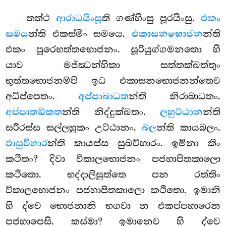
තත්ථ
ආරාධයිංසූ
ති ගණ්හිංසු පූරයිංසු.
එකං
සමය
න්ති එකස්මිං සමයෙ.
එකාසනභොජන
න්ති
එකං පුරෙභත්තභොජනං. සූරියුග්ගමනතො හි
යාව මජ්ඣන්හිකා සත්තක්ඛත්තුං
භුත්තභොජනම්පි ඉධ එකාසනභොජනන්තෙව
අධිප්පෙතං.
අප්පාබාධත
න්ති නිරාබාධතං.
අප්පාතඞ්කත
න්ති නිද්දුක්ඛතං.
ලහුට්ඨාන
න්ති
සරීරස්ස සල්ලහුකං උට්ඨානං.
බල
න්ති කායබලං.
ඵාසුවිහාර
න්ති කායස්ස
සුඛවිහාරං. ඉමිනා කිං
කථිතං? දිවා විකාලභොජනං පජහාපිතකාලො
කථිතො. භද්දාලිසුත්තෙ පන රත්තිං
විකාලභොජනං පජහාපිතකාලො කථිතො. ඉමානි
හි ද්වෙ භොජනානි භගවා න එකප්පහාරෙන
පජහාපෙසි. කස්මා? ඉමානෙව හි ද්වෙ