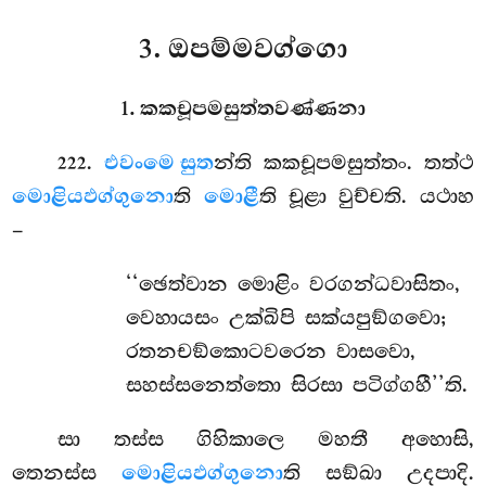
3. ඔපම්මවග්ගො
1. කකචූපමසුත්තවණ්ණනා
.
එවං
මෙ සුත
න්ති කකචූපමසුත්තං. තත්ථ
222
මොළියඵග්ගුනො
ති
මොළී
ති චූළා වුච්චති. යථාහ
–
‘‘ඡෙත්වාන මොළිං වරගන්ධවාසිතං,
වෙහායසං උක්ඛිපි සක්යපුඞ්ගවො;
රතනචඞ්කොටවරෙන වාසවො,
සහස්සනෙත්තො සිරසා පටිග්ගහී’’ති.
සා
තස්ස ගිහිකාලෙ මහතී අහොසි,
තෙනස්ස
මොළියඵග්ගුනො
ති සඞ්ඛා උදපාදි.