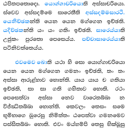
ඨපිතපතොදො.
යොග්ගාචරියො
ති අස්සාචරියො.
ස්වෙව අස්සදම්මෙ සාරෙතීති
අස්සදම්මසාරථි.
යෙනිච්ඡක
න්ති යෙන යෙන මග්ගෙන ඉච්ඡති.
යදිච්ඡක
න්ති යං යං ගතිං ඉච්ඡති.
සාරෙය්යා
ති
උජුකං පුරතො පෙසෙය්ය.
පච්චාසාරෙය්යා
ති
පටිනිවත්තෙය්ය.
එවමෙව ඛො
ති යථා හි සො යොග්ගාචරියො
යෙන යෙන මග්ගෙන ගමනං ඉච්ඡති, තං තං
අස්සා ආරුළ්හාව හොන්ති. යාය යාය ච ගතියා
ඉච්ඡති, සා සා ගති ගහිතාව හොති. රථං
පෙසෙත්වා අස්සා නෙව වාරෙතබ්බා න
විජ්ඣිතබ්බා හොන්ති. කෙවලං තෙසං සමෙ
භූමිභාගෙ ඛුරෙසු නිමිත්තං ඨපෙත්වා ගමනමෙව
පස්සිතබ්බං හොති. එවං මය්හම්පි තෙසු භික්ඛූසු