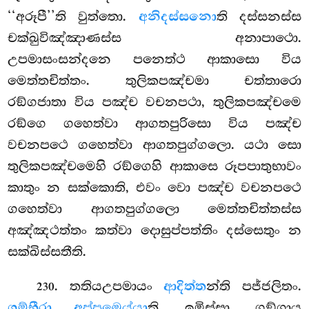
‘‘අරූපී’’ති වුත්තො.
අනිදස්සනො
ති දස්සනස්ස
චක්ඛුවිඤ්ඤාණස්ස අනාපාථො.
උපමාසංසන්දනෙ පනෙත්ථ ආකාසො විය
මෙත්තචිත්තං. තුලිකපඤ්චමා චත්තාරො
රඞ්ගජාතා විය පඤ්ච වචනපථා, තුලිකපඤ්චමෙ
රඞ්ගෙ ගහෙත්වා ආගතපුරිසො විය පඤ්ච
වචනපථෙ ගහෙත්වා ආගතපුග්ගලො. යථා සො
තුලිකපඤ්චමෙහි රඞ්ගෙහි ආකාසෙ රූපපාතුභාවං
කාතුං න සක්කොති, එවං වො පඤ්ච වචනපථෙ
ගහෙත්වා ආගතපුග්ගලො මෙත්තචිත්තස්ස
අඤ්ඤථත්තං කත්වා දොසුප්පත්තිං දස්සෙතුං න
සක්ඛිස්සතීති.
. තතියඋපමායං
ආදිත්ත
න්ති පජ්ජලිතං.
230
ගම්භීරා අප්පමෙය්යා
ති ඉමිස්සා ගඞ්ගාය