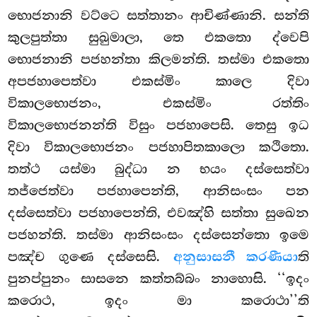
භොජනානි වට්ටෙ සත්තානං ආචිණ්ණානි. සන්ති
කුලපුත්තා සුඛුමාලා, තෙ එකතො ද්වෙපි
භොජනානි පජහන්තා කිලමන්ති. තස්මා එකතො
අපජහාපෙත්වා එකස්මිං කාලෙ දිවා
විකාලභොජනං, එකස්මිං රත්තිං
විකාලභොජනන්ති විසුං පජහාපෙසි. තෙසු ඉධ
දිවා විකාලභොජනං පජහාපිතකාලො කථිතො.
තත්ථ
යස්මා බුද්ධා න භයං දස්සෙත්වා
තජ්ජෙත්වා පජහාපෙන්ති, ආනිසංසං පන
දස්සෙත්වා පජහාපෙන්ති, එවඤ්හි සත්තා සුඛෙන
පජහන්ති. තස්මා ආනිසංසං දස්සෙන්තො ඉමෙ
පඤ්ච ගුණෙ දස්සෙසි.
අනුසාසනී කරණීයා
ති
පුනප්පුනං සාසනෙ කත්තබ්බං නාහොසි. ‘‘ඉදං
කරොථ, ඉදං මා කරොථා’’ති