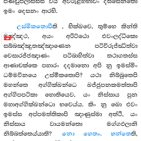
පණ්ඩුපලාසස්ස විය අවිරුළ්හිභාවං දස්සෙන්තො
ඉමං දෙසනං ආරභි.
උස්මීකතොපී
ති
, භික්ඛවෙ, තුම්හෙ කින්ති
📜
මඤ්ඤථ, අයං අරිට්ඨො එවංලද්ධිකො
සබ්බඤ්ඤුතඤ්ඤාණෙන පටිවිරුජ්ඣිත්වා
වෙසාරජ්ජඤාණං පටිබාහිත්වා තථාගතස්ස
ආණාචක්කෙ පහාරං දදමානො අපි නු ඉමස්මිං
ධම්මවිනයෙ උස්මීකතොපි? යථා නිබ්බුතෙපි
මහන්තෙ අග්ගික්ඛන්ධෙ
ඛජ්ජුපනකමත්තාපි
අග්ගිපපටිකා හොතියෙව, යං නිස්සාය පුන
මහාඅග්ගික්ඛන්ධො භවෙය්ය. කිං නු ඛො එවං
ඉමස්ස අප්පමත්තිකාපි ඤාණුස්මා අත්ථි, යං
නිස්සාය වායමන්තො මග්ගඵලානි
නිබ්බත්තෙය්යාති?
නො හෙතං, භන්තෙ
ති,