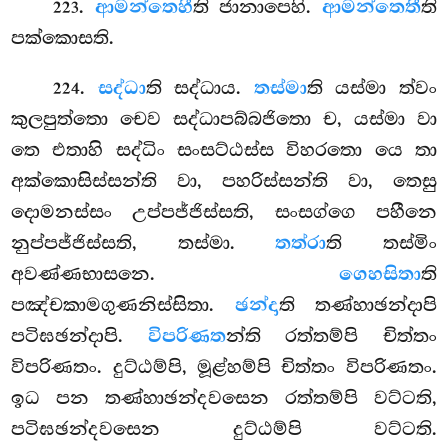
.
ආමන්තෙහී
ති ජානාපෙහි.
ආමන්තෙතී
ති
223
පක්කොසති.
.
සද්ධා
ති
සද්ධාය.
තස්මා
ති යස්මා ත්වං
224
කුලපුත්තො චෙව සද්ධාපබ්බජිතො ච, යස්මා වා
තෙ එතාහි සද්ධිං සංසට්ඨස්ස විහරතො යෙ තා
අක්කොසිස්සන්ති වා, පහරිස්සන්ති වා, තෙසු
දොමනස්සං උප්පජ්ජිස්සති, සංසග්ගෙ පහීනෙ
නුප්පජ්ජිස්සති, තස්මා.
තත්රා
ති තස්මිං
අවණ්ණභාසනෙ.
ගෙහසිතා
ති
පඤ්චකාමගුණනිස්සිතා.
ඡන්දා
ති තණ්හාඡන්දාපි
පටිඝඡන්දාපි.
විපරිණත
න්ති රත්තම්පි චිත්තං
විපරිණතං. දුට්ඨම්පි, මූළ්හම්පි චිත්තං විපරිණතං.
ඉධ පන තණ්හාඡන්දවසෙන රත්තම්පි වට්ටති,
පටිඝඡන්දවසෙන දුට්ඨම්පි වට්ටති.