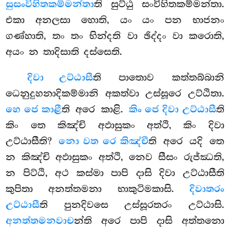
සුසංවිහිතකම්මන්තා
ති සුට්ඨු සංවිහිතකම්මන්තා.
එකා අනලසා හොති, යං යං පන භාජනං
ගණ්හාති, තං තං භින්දති වා ඡිද්දං වා කරොති,
අයං න තාදිසාති දස්සෙති.
දිවා උට්ඨාසී
ති පාතොව කත්තබ්බානි
ධෙනුදුහනාදිකම්මානි අකත්වා උස්සූරෙ උට්ඨිතා.
හෙ ජෙ කාළී
ති අරෙ කාළි.
කිං ජෙ දිවා උට්ඨාසී
ති
කිං තෙ කිඤ්චි අඵාසුකං අත්ථි, කිං දිවා
උට්ඨාසීති?
නො වත රෙ කිඤ්චී
ති අරෙ යදි තෙ
න කිඤ්චි අඵාසුකං අත්ථි, නෙව සීසං රුජ්ඣති,
න පිට්ඨි, අථ කස්මා පාපි දාසි දිවා උට්ඨාසීති
කුපිතා අනත්තමනා භාකුටිමකාසි.
දිවාතරං
උට්ඨාසී
ති පුනදිවසෙ උස්සූරතරං උට්ඨාසි.
අනත්තමනවාච
න්ති අරෙ පාපි දාසි අත්තනො