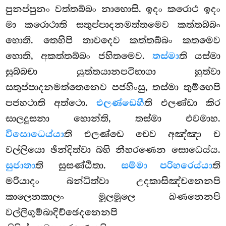
පුනප්පුනං වත්තබ්බං නාහොසි. ඉදං කරොථ ඉදං
මා කරොථාති සතුප්පාදනමත්තමෙව කත්තබ්බං
හොති. තෙහිපි තාවදෙව කත්තබ්බං කතමෙව
හොති, අකත්තබ්බං ජහිතමෙව.
තස්මා
ති යස්මා
සුබ්බචා යුත්තයානපටිභාගා
හුත්වා
සතුප්පාදනමත්තෙනෙව පජහිංසු, තස්මා තුම්හෙපි
පජහථාති අත්ථො.
එලණ්ඩෙහී
ති එලණ්ඩා කිර
සාලදූසනා හොන්ති, තස්මා එවමාහ.
විසොධෙය්යා
ති එලණ්ඩෙ චෙව අඤ්ඤා ච
වල්ලියො ඡින්දිත්වා බහි නීහරණෙන සොධෙය්ය.
සුජාතා
ති සුසණ්ඨිතා.
සම්මා පරිහරෙය්යා
ති
මරියාදං බන්ධිත්වා උදකාසිඤ්චනෙනපි
කාලෙනකාලං මූලමූලෙ
ඛණනෙනපි
වල්ලිගුම්බාදිච්ඡෙදනෙනපි