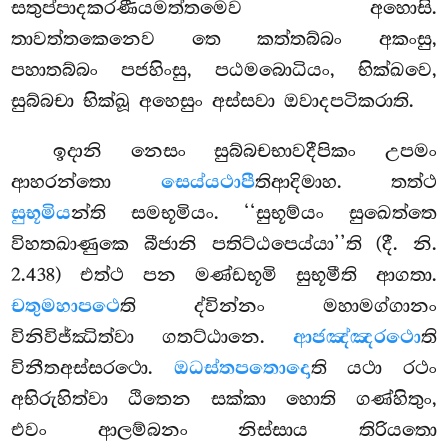
සතුප්පාදකරණීයමත්තමෙව අහොසි.
තාවත්තකෙනෙව තෙ කත්තබ්බං අකංසු,
පහාතබ්බං පජහිංසු, පඨමබොධියං, භික්ඛවෙ,
සුබ්බචා භික්ඛූ අහෙසුං අස්සවා ඔවාදපටිකරාති.
ඉදානි නෙසං සුබ්බචභාවදීපිකං උපමං
ආහරන්තො
සෙය්යථාපී
තිආදිමාහ. තත්ථ
සුභූමිය
න්ති සමභූමියං. ‘‘සුභූම්යං සුඛෙත්තෙ
විහතඛාණුකෙ බීජානි පතිට්ඨපෙය්යා’’ති
(දී. නි.
2.438) එත්ථ පන මණ්ඩභූමි සුභූමීති ආගතා.
චතුමහාපථෙ
ති ද්වින්නං මහාමග්ගානං
විනිවිජ්ඣිත්වා ගතට්ඨානෙ.
ආජඤ්ඤරථො
ති
විනීතඅස්සරථො.
ඔධස්තපතොදො
ති යථා රථං
අභිරුහිත්වා ඨිතෙන සක්කා හොති ගණ්හිතුං,
එවං ආලම්බනං නිස්සාය තිරියතො