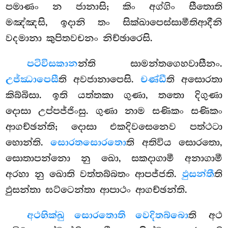
පමාණං න ජානාසි; කිං අග්ගිං සීතොති
මඤ්ඤසි, ඉදානි තං සික්ඛාපෙස්සාමීතිආදීනි
වදමානා කුපිතවචනං නිච්ඡාරෙසි.
පටිවිසකාන
න්ති සාමන්තගෙහවාසීනං.
උජ්ඣාපෙසී
ති අවජානාපෙසි.
චණ්ඩී
ති අසොරතා
කිබ්බිසා. ඉති යත්තකා ගුණා, තතො දිගුණා
දොසා උප්පජ්ජිංසු. ගුණා නාම සණිකං සණිකං
ආගච්ඡන්ති; දොසා එකදිවසෙනෙව පත්ථටා
හොන්ති.
සොරතසොරතො
ති අතිවිය සොරතො,
සොතාපන්නො
නු ඛො, සකදාගාමී අනාගාමී
අරහා නු ඛොති වත්තබ්බතං ආපජ්ජති.
ඵුසන්තී
ති
ඵුසන්තා ඝට්ටෙන්තා ආපාථං ආගච්ඡන්ති.
අථ
භික්ඛු සොරතොති වෙදිතබ්බො
ති අථ