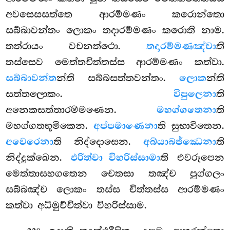
අවසෙසසත්තෙ ආරම්මණං කරොන්තො
සබ්බාවන්තං ලොකං තදාරම්මණං කරොති නාම.
තත්රායං වචනත්ථො.
තදාරම්මණඤ්චා
ති
තස්සෙව මෙත්තචිත්තස්ස ආරම්මණං කත්වා.
සබ්බාවන්ත
න්ති සබ්බසත්තවන්තං.
ලොක
න්ති
සත්තලොකං.
විපුලෙනා
ති
අනෙකසත්තාරම්මණෙන.
මහග්ගතෙනා
ති
මහග්ගතභූමිකෙන.
අප්පමාණෙනා
ති සුභාවිතෙන.
අවෙරෙනා
ති නිද්දොසෙන.
අබ්යාබජ්ඣෙනා
ති
නිද්දුක්ඛෙන.
ඵරිත්වා විහරිස්සාමා
ති එවරූපෙන
මෙත්තාසහගතෙන චෙතසා තඤ්ච පුග්ගලං
සබ්බඤ්ච ලොකං තස්ස චිත්තස්ස ආරම්මණං
කත්වා අධිමුච්චිත්වා විහරිස්සාම.