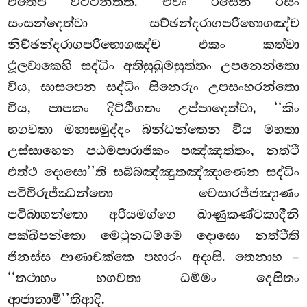
එතෙපි වට්ටන්තීති. එවං රසෙන රසං
සංසන්දෙත්වා සච්ඡන්දරාගපරිභොගඤ්ච
නිච්ඡන්දරාගපරිභොගඤ්ච එකං කත්වා
ථූලවාකෙහි සද්ධිං අතිසුඛුමසුත්තං උපනෙන්තො
විය, සාසපෙන සද්ධිං සිනෙරුං උපසංහරන්තො
විය, පාපකං දිට්ඨිගතං උප්පාදෙත්වා, ‘‘කිං
භගවතා මහාසමුද්දං බන්ධන්තෙන විය මහතා
උස්සාහෙන පඨමපාරාජිකං පඤ්ඤත්තං, නත්ථි
එත්ථ දොසො’’ති සබ්බඤ්ඤුතඤ්ඤාණෙන සද්ධිං
පටිවිරුජ්ඣන්තො වෙසාරජ්ජඤාණං
පටිබාහන්තො අරියමග්ගෙ ඛාණුකණ්ටකාදීනි
පක්ඛිපන්තො මෙථුනධම්මෙ දොසො නත්ථීති
ජිනස්ස ආණාචක්කෙ පහාරං අදාසි. තෙනාහ –
‘‘තථාහං භගවතා ධම්මං දෙසිතං
ආජානාමී’’තිආදි.