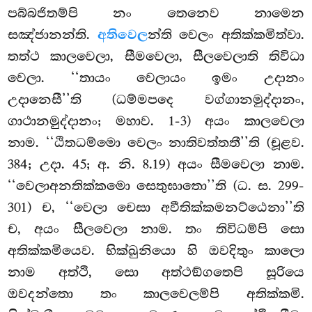
පබ්බජිතම්පි නං තෙනෙව නාමෙන
සඤ්ජානන්ති.
අතිවෙල
න්ති වෙලං අතික්කමිත්වා.
තත්ථ කාලවෙලා, සීමවෙලා, සීලවෙලාති තිවිධා
වෙලා. ‘‘තායං වෙලායං ඉමං උදානං
උදානෙසී’’ති (ධම්මපදෙ වග්ගානමුද්දානං,
ගාථානමුද්දානං; මහාව. 1-3) අයං කාලවෙලා
නාම. ‘‘ඨිතධම්මො වෙලං නාතිවත්තතී’’ති (චූළව.
384; උදා. 45; අ. නි. 8.19) අයං සීමවෙලා නාම.
‘‘වෙලාඅනතික්කමො සෙතුඝාතො’’ති (ධ. ස. 299-
301) ච, ‘‘වෙලා චෙසා අවීතික්කමනට්ඨෙනා’’ති
ච, අයං සීලවෙලා නාම. තං තිවිධම්පි සො
අතික්කමියෙව. භික්ඛුනියො හි ඔවදිතුං කාලො
නාම අත්ථි, සො අත්ථඞ්ගතෙපි සූරියෙ
ඔවදන්තො තං කාලවෙලම්පි අතික්කමි.