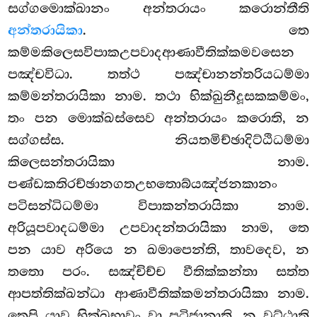
සග්ගමොක්ඛානං අන්තරායං කරොන්තීති
අන්තරායිකා
. තෙ
කම්මකිලෙසවිපාකඋපවාදආණාවීතික්කමවසෙන
පඤ්චවිධා. තත්ථ පඤ්චානන්තරියධම්මා
කම්මන්තරායිකා නාම. තථා භික්ඛුනීදූසකකම්මං,
තං පන මොක්ඛස්සෙව අන්තරායං කරොති, න
සග්ගස්ස. නියතමිච්ඡාදිට්ඨිධම්මා
කිලෙසන්තරායිකා නාම.
පණ්ඩකතිරච්ඡානගතඋභතොබ්යඤ්ජනකානං
පටිසන්ධිධම්මා විපාකන්තරායිකා නාම.
අරියූපවාදධම්මා උපවාදන්තරායිකා නාම, තෙ
පන යාව අරියෙ න ඛමාපෙන්ති, තාවදෙව, න
තතො පරං. සඤ්චිච්ච වීතික්කන්තා සත්ත
ආපත්තික්ඛන්ධා ආණාවීතික්කමන්තරායිකා නාම.
තෙපි යාව භික්ඛුභාවං වා පටිජානාති, න වුට්ඨාති