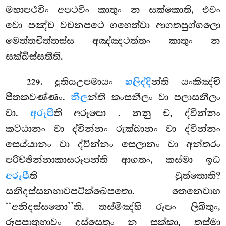
මහාපථවිං අපථවිං කාතුං න සක්කොති, එවං
වො පඤ්ච වචනපථෙ ගහෙත්වා ආගතපුග්ගලො
මෙත්තචිත්තස්ස අඤ්ඤථත්තං කාතුං න
සක්ඛිස්සතීති.
. දුතියඋපමායං
හලිද්දි
න්ති යංකිඤ්චි
229
පීතකවණ්ණං.
නීල
න්ති කංසනීලං වා පලාසනීලං
වා.
අරූපී
ති අරූපො
. නනු ච, ද්වින්නං
කට්ඨානං වා ද්වින්නං රුක්ඛානං වා ද්වින්නං
සෙය්යානං වා ද්වින්නං සෙලානං වා අන්තරං
පරිච්ඡින්නාකාසරූපන්ති ආගතං, කස්මා ඉධ
අරූපී
ති වුත්තොති?
සනිදස්සනභාවපටික්ඛෙපතො. තෙනෙවාහ
‘‘අනිදස්සනො’’ති. තස්මිඤ්හි රූපං ලිඛිතුං,
රූපපාතුභාවං දස්සෙතුං න සක්කා, තස්මා