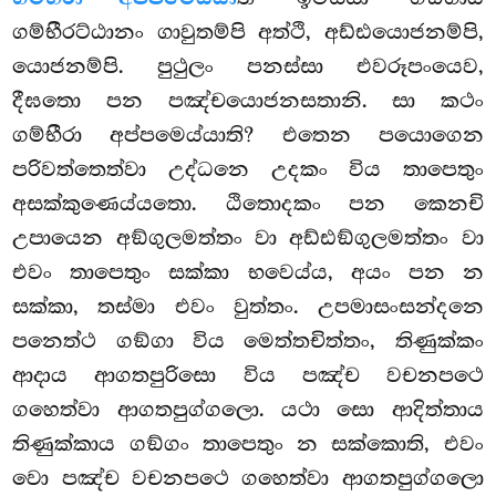
ගම්භීරට්ඨානං ගාවුතම්පි අත්ථි, අඩ්ඪයොජනම්පි,
යොජනම්පි. පුථුලං පනස්සා එවරූපංයෙව,
දීඝතො පන පඤ්චයොජනසතානි. සා කථං
ගම්භීරා අප්පමෙය්යාති? එතෙන පයොගෙන
පරිවත්තෙත්වා උද්ධනෙ උදකං විය තාපෙතුං
අසක්කුණෙය්යතො. ඨිතොදකං පන කෙනචි
උපායෙන අඞ්ගුලමත්තං වා අඩ්ඪඞ්ගුලමත්තං වා
එවං තාපෙතුං සක්කා භවෙය්ය, අයං පන න
සක්කා, තස්මා එවං වුත්තං. උපමාසංසන්දනෙ
පනෙත්ථ ගඞ්ගා විය මෙත්තචිත්තං, තිණුක්කං
ආදාය ආගතපුරිසො විය පඤ්ච වචනපථෙ
ගහෙත්වා ආගතපුග්ගලො. යථා සො ආදිත්තාය
තිණුක්කාය ගඞ්ගං තාපෙතුං න සක්කොති, එවං
වො පඤ්ච වචනපථෙ ගහෙත්වා ආගතපුග්ගලො