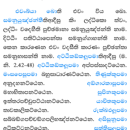
එවං
බ්යා ඛො
ති එවං විය ඛො.
සමනුයුඤ්ජන්තී
තිආදීසු කිං ලද්ධිකො ත්වං,
ලද්ධිං වදෙහීති පුච්ඡමානා සමනුයුඤ්ජන්ති නාම.
දිට්ඨිං පතිට්ඨාපෙන්තා සමනුග්ගාහන්ති නාම.
කෙන කාරණෙන එවං වදසීති කාරණං පුච්ඡන්තා
සමනුභාසන්ති නාම.
අට්ඨිකඞ්කලූපමා
තිආදීසු (ම.
නි. 2.42-48)
අට්ඨිකඞ්කලූපමා
අප්පස්සාදට්ඨෙන.
මංසපෙසූපමා
බහුසාධාරණට්ඨෙන.
තිණුක්කූපමා
අනුදහනට්ඨෙන.
අඞ්ගාරකාසූපමා
මහාභිතාපනට්ඨෙන.
සුපිනකූපමා
ඉත්තරපච්චුපට්ඨානට්ඨෙන.
යාචිතකූපමා
තාවකාලිකට්ඨෙන.
රුක්ඛඵලූපමා
සබ්බඞ්ගපච්චඞ්ගපලිභඤ්ජනට්ඨෙන.
අසිසූනූපමා
අධිකුට්ටනට්ඨෙන.
සත්තිසූලූපමා