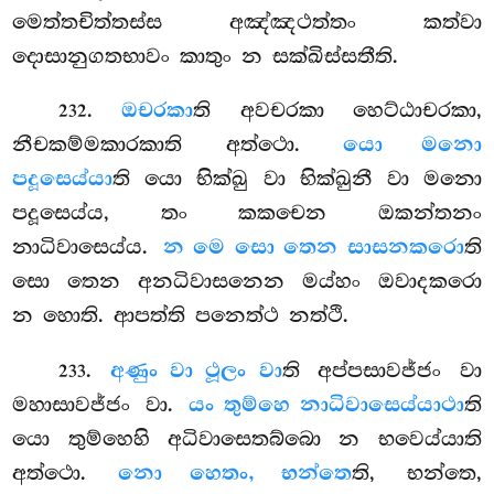
මෙත්තචිත්තස්ස අඤ්ඤථත්තං කත්වා
දොසානුගතභාවං කාතුං න සක්ඛිස්සතීති.
.
ඔචරකා
ති අවචරකා හෙට්ඨාචරකා,
232
නීචකම්මකාරකාති අත්ථො.
යො මනො
පදූසෙය්යා
ති යො භික්ඛු වා භික්ඛුනී වා මනො
පදූසෙය්ය, තං කකචෙන ඔකන්තනං
නාධිවාසෙය්ය.
න මෙ සො තෙන සාසනකරො
ති
සො තෙන අනධිවාසනෙන මය්හං ඔවාදකරො
න හොති. ආපත්ති පනෙත්ථ නත්ථි.
.
අණුං වා ථූලං වා
ති අප්පසාවජ්ජං වා
233
මහාසාවජ්ජං වා.
යං තුම්හෙ නාධිවාසෙය්යාථා
ති
යො තුම්හෙහි අධිවාසෙතබ්බො න භවෙය්යාති
අත්ථො.
නො හෙතං, භන්තෙ
ති, භන්තෙ,