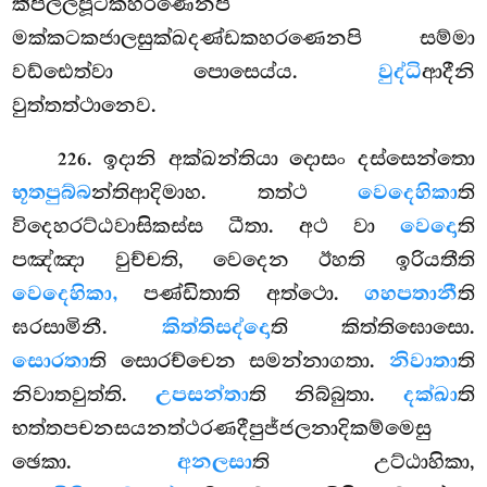
කිපිල්ලපූටකහරණෙනපි
මක්කටකජාලසුක්ඛදණ්ඩකහරණෙනපි සම්මා
වඩ්ඪෙත්වා පොසෙය්ය.
වුද්ධි
ආදීනි
වුත්තත්ථානෙව.
. ඉදානි අක්ඛන්තියා දොසං දස්සෙන්තො
226
භූතපුබ්බ
න්තිආදිමාහ. තත්ථ
වෙදෙහිකා
ති
විදෙහරට්ඨවාසිකස්ස ධීතා. අථ වා
වෙදො
ති
පඤ්ඤා වුච්චති, වෙදෙන ඊහති ඉරියතීති
වෙදෙහිකා,
පණ්ඩිතාති අත්ථො.
ගහපතානී
ති
ඝරසාමිනී.
කිත්තිසද්දො
ති කිත්තිඝොසො.
සොරතා
ති සොරච්චෙන සමන්නාගතා.
නිවාතා
ති
නිවාතවුත්ති.
උපසන්තා
ති නිබ්බුතා.
දක්ඛා
ති
භත්තපචනසයනත්ථරණදීපුජ්ජලනාදිකම්මෙසු
ඡෙකා.
අනලසා
ති උට්ඨාහිකා,