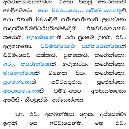
අධිවාසනක්ඛන්තියං ඨිතො භික්ඛු සොරතොති
වෙදිතබ්බො.
යො චීවර…පෙ… පරික්ඛාරහෙතූ
ති
යො එතානි චීවරාදීනි පණීතපණීතානි ලභන්තො
පාදපරිකම්මපිට්ඨිපරිකම්මාදීනි එකවචනෙනෙව
කරොති.
අලභමානො
ති යථා පුබ්බෙ ලභති, එවං
අලභන්තො.
ධම්මඤ්ඤෙව සක්කරොන්තො
ති
ධම්මංයෙව සක්කාරං සුකතකාරං කරොන්තො.
ගරුං කරොන්තො
ති ගරුභාරියං කරොන්තො.
මානෙන්තො
ති මනෙන පියං කරොන්තො.
පූජෙන්තො
ති පච්චයපූජාය පූජෙන්තො.
අපචායමානො
ති ධම්මංයෙව අපචායමානො
අපචිතිං නීචවුත්තිං දස්සෙන්තො.
. එවං අක්ඛන්තියා දොසං දස්සෙත්වා
227
ඉදානි යෙ අධිවාසෙන්ති, තෙ එවං