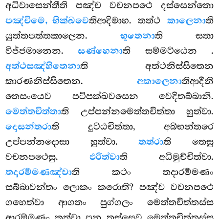
අධිවාසෙන්තීති පඤ්ච වචනපථෙ දස්සෙන්තො
පඤ්චිමෙ, භික්ඛවෙ
තිආදිමාහ. තත්ථ
කාලෙනා
ති
යුත්තපත්තකාලෙන.
භූතෙනා
ති සතා
විජ්ජමානෙන.
සණ්හෙනා
ති සම්මට්ඨෙන
.
අත්ථසඤ්හිතෙනා
ති අත්ථනිස්සිතෙන
කාරණනිස්සිතෙන.
අකාලෙනා
තිආදීනි
තෙසංයෙව පටිපක්ඛවසෙන වෙදිතබ්බානි.
මෙත්තචිත්තා
ති උප්පන්නමෙත්තචිත්තා හුත්වා.
දොසන්තරා
ති දුට්ඨචිත්තා, අබ්භන්තරෙ
උප්පන්නදොසා හුත්වා.
තත්රා
ති තෙසු
වචනපථෙසු.
ඵරිත්වා
ති අධිමුච්චිත්වා.
තදාරම්මණඤ්චා
ති කථං තදාරම්මණං
සබ්බාවන්තං ලොකං කරොති? පඤ්ච වචනපථෙ
ගහෙත්වා ආගතං පුග්ගලං මෙත්තචිත්තස්ස
ආරම්මණං කත්වා පුන තස්සෙව මෙත්තචිත්තස්ස