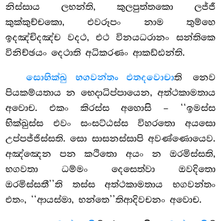
නිස්සාය ලභන්ති, කුලපුත්තකො ලජ්ජී
කුක්කුච්චකො, එවරූපං නාම තුම්හෙ
ඉදඤ්චිදඤ්ච වදථ, එථ විනයධරානං සන්තිකෙ
විනිච්ඡයං දෙථාති අධිකරණං ආකඩ්ඪන්ති.
සො
භික්ඛු භගවන්තං එතදවොචා
ති නෙව
පියකම්යතාය න භෙදාධිප්පායෙන, අත්ථකාමතාය
අවොච. එකං කිරස්ස අහොසි – ‘‘ඉමස්ස
භික්ඛුස්ස එවං සංසට්ඨස්ස විහරතො අයසො
උප්පජ්ජිස්සති. සො සාසනස්සාපි අවණ්ණොයෙව.
අඤ්ඤෙන පන කථිතො අයං න ඔරමිස්සති,
භගවතා ධම්මං දෙසෙත්වා ඔවදිතො
ඔරමිස්සතී’’ති තස්ස අත්ථකාමතාය භගවන්තං
එතං, ‘‘ආයස්මා, භන්තෙ’’තිආදිවචනං අවොච.