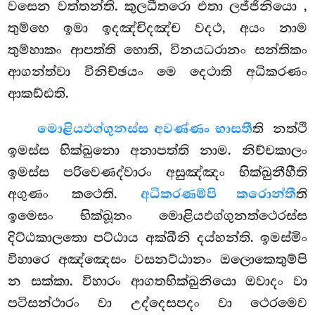
වසෙන වත්තන්ති. කුලධීතරො එතා ලජ්ජිනියො
,
තුම්හෙ ඉමා ඉදඤ්චිදඤ්ච වදථ, අයං නාම
තුම්හාකං ආපත්ති හොති, විනයධරානං සන්තිකං
ආගන්ත්වා විනිච්ඡයං මෙ දෙථාති අධිකරණං
ආකඩ්ඪති.
මොළියඵග්ගුනස්ස අවණ්ණං භාසතී
ති නත්ථි
ඉමස්ස භික්ඛුනො අනාපත්ති නාම. නිච්චකාලං
ඉමස්ස පරිවෙණද්වාරං අසුඤ්ඤං භික්ඛුනීහීති
අගුණං කථෙති.
අධිකරණම්පි කරොන්තී
ති
ඉමෙසං භික්ඛූනං මොළියඵග්ගුනත්ථෙරස්ස
දිට්ඨකාලතො පට්ඨාය අක්ඛීනි දය්හන්ති. ඉමස්මිං
විහාරෙ අඤ්ඤෙසං වසනට්ඨානං ඔලොකෙතුම්පි
න සක්කා. විහාරං ආගතභික්ඛුනියො ඔවාදං වා
පටිසන්ථාරං වා උද්දෙසපදං වා ථෙරමෙව