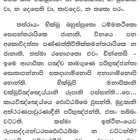
වා, න දෙසෙති වා, තාවදෙව, න තතො පරං.
තත්රායං
භික්ඛු බහුස්සුතො ධම්මකථිකො
සෙසන්තරායිකෙ ජානාති, විනයෙ පන
අකොවිදත්තා පණ්ණත්තිවීතික්කමන්තරායිකෙ න
ජානාති, තස්මා රහොගතො එවං චින්තෙසි –
ඉමෙ ආගාරිකා පඤ්ච කාමගුණෙ පරිභුඤ්ජන්තා
සොතාපන්නාපි සකදාගාමිනොපි අනාගාමිනොපි
හොන්ති. භික්ඛූපි මනාපිකානි
චක්ඛුවිඤ්ඤෙය්යානි රූපානි පස්සන්ති…පෙ…
කායවිඤ්ඤෙය්යෙ ඵොට්ඨබ්බෙ ඵුසන්ති, මුදුකානි
අත්ථරණපාවුරණාදීනි පරිභුඤ්ජන්ති, එතං සබ්බං
වට්ටති. කස්මා ඉත්ථීනංයෙව
රූපසද්දගන්ධරසඵොට්ඨබ්බා න වට්ටන්ති?