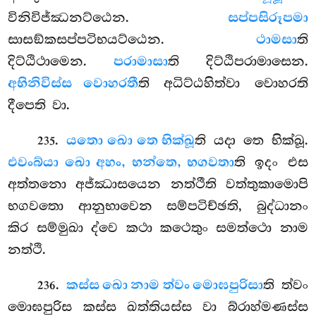
විනිවිජ්ඣනට්ඨෙන.
සප්පසිරූපමා
සාසඞ්කසප්පටිභයට්ඨෙන.
ථාමසා
ති
දිට්ඨිථාමෙන.
පරාමාසා
ති දිට්ඨිපරාමාසෙන.
අභිනිවිස්ස වොහරතී
ති අධිට්ඨහිත්වා වොහරති
දීපෙති වා.
.
යතො ඛො තෙ භික්ඛූ
ති යදා තෙ භික්ඛූ.
235
එවං
බ්යා ඛො අහං, භන්තෙ, භගවතා
ති ඉදං එස
අත්තනො අජ්ඣාසයෙන නත්ථීති වත්තුකාමොපි
භගවතො ආනුභාවෙන සම්පටිච්ඡති, බුද්ධානං
කිර සම්මුඛා ද්වෙ කථා කථෙතුං සමත්ථො නාම
නත්ථි.
.
කස්ස ඛො නාම ත්වං මොඝපුරිසා
ති ත්වං
236
මොඝපුරිස කස්ස ඛත්තියස්ස වා බ්රාහ්මණස්ස