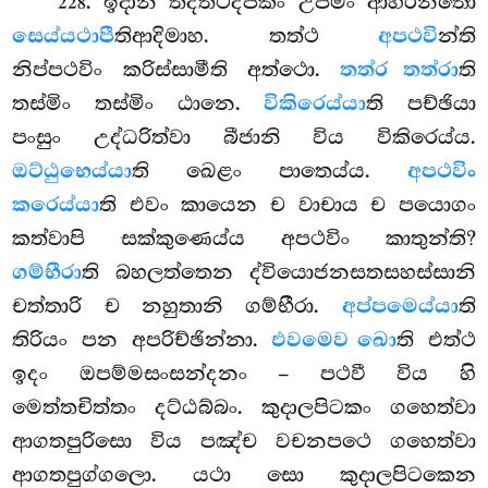
. ඉදානි තදත්ථදීපිකං උපමං ආහරන්තො
228
සෙය්යථාපී
තිආදිමාහ. තත්ථ
අපථවි
න්ති
නිප්පථවිං කරිස්සාමීති අත්ථො.
තත්ර තත්රා
ති
තස්මිං තස්මිං ඨානෙ.
විකිරෙය්යා
ති පච්ඡියා
පංසුං උද්ධරිත්වා
බීජානි විය විකිරෙය්ය.
ඔට්ඨුභෙය්යා
ති ඛෙළං පාතෙය්ය.
අපථවිං
කරෙය්යා
ති එවං කායෙන ච වාචාය ච පයොගං
කත්වාපි සක්කුණෙය්ය අපථවිං කාතුන්ති?
ගම්භීරා
ති බහලත්තෙන ද්වියොජනසතසහස්සානි
චත්තාරි ච නහුතානි ගම්භීරා.
අප්පමෙය්යා
ති
තිරියං පන අපරිච්ඡින්නා.
එවමෙව ඛො
ති එත්ථ
ඉදං ඔපම්මසංසන්දනං – පථවී විය හි
මෙත්තචිත්තං දට්ඨබ්බං. කුදාලපිටකං ගහෙත්වා
ආගතපුරිසො විය පඤ්ච වචනපථෙ ගහෙත්වා
ආගතපුග්ගලො. යථා සො කුදාලපිටකෙන