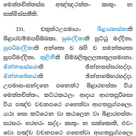
මෙත්තචිත්තස්ස අඤ්ඤථත්තං කාතුං න
සක්ඛිස්සතීති.
. චතුත්ථඋපමායං
බිළාරභස්තා
ති
231
බිළාරචම්මපසිබ්බකා.
සුමද්දිතා
ති සුට්ඨු මද්දිතා.
සුපරිමද්දිතා
ති අන්තො ච බහි ච සමන්තතො
සුපරිමද්දිතා.
තූලිනී
ති සිම්බලිතූලලතාතූලසමානා.
ඡින්නසස්සරා
ති ඡින්නසස්සරසද්දා.
ඡින්නභබ්භරා
ති ඡින්නභබ්භරසද්දා.
උපමාසංසන්දනෙ පනෙත්ථ බිළාරභස්තා විය
මෙත්තචිත්තං, කට්ඨකඨලං ආදාය ආගතපුරිසො
විය පඤ්ච වචනපථෙ ගහෙත්වා ආගතපුග්ගලො.
යථා සො කට්ඨෙන වා කඨලෙන වා
බිළාරභස්තං
සරසරං භරභරං සද්දං කාතුං න සක්කොති, එවං
වො පඤ්ච වචනපථෙ ගහෙත්වා ආගතපුග්ගලො