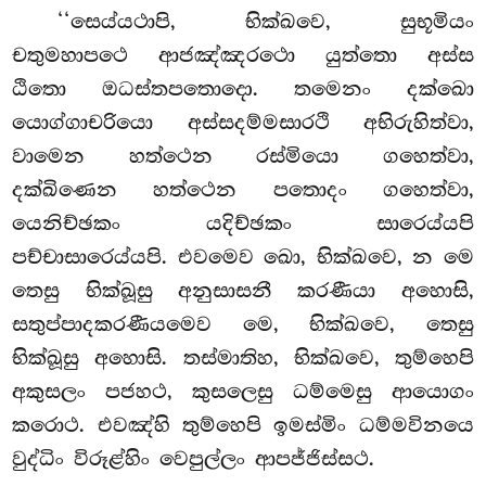
‘‘සෙය්යථාපි, භික්ඛවෙ, සුභූමියං
චතුමහාපථෙ ආජඤ්ඤරථො යුත්තො අස්ස
ඨිතො ඔධස්තපතොදො. තමෙනං දක්ඛො
යොග්ගාචරියො අස්සදම්මසාරථි අභිරුහිත්වා,
වාමෙන හත්ථෙන රස්මියො ගහෙත්වා,
දක්ඛිණෙන හත්ථෙන පතොදං ගහෙත්වා,
යෙනිච්ඡකං යදිච්ඡකං
සාරෙය්යපි
පච්චාසාරෙය්යපි. එවමෙව ඛො, භික්ඛවෙ, න මෙ
තෙසු භික්ඛූසු අනුසාසනී කරණීයා අහොසි,
සතුප්පාදකරණීයමෙව මෙ, භික්ඛවෙ, තෙසු
භික්ඛූසු අහොසි. තස්මාතිහ, භික්ඛවෙ, තුම්හෙපි
අකුසලං පජහථ, කුසලෙසු ධම්මෙසු ආයොගං
කරොථ. එවඤ්හි තුම්හෙපි ඉමස්මිං ධම්මවිනයෙ
වුද්ධිං විරූළ්හිං වෙපුල්ලං ආපජ්ජිස්සථ.