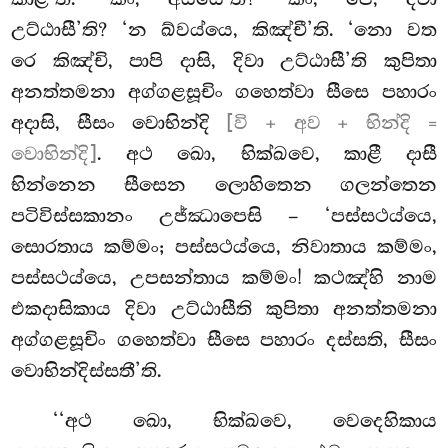
උට්ඨාසී’ති? ‘න ඛ්වය්යෙ, කිඤ්චී’ති. ‘නො වත
රෙ කිඤ්චි, පාපි දාසි, දිවා උට්ඨාසී’ති කුපිතා
අනත්තමනා අග්ගළසූචිං ගහෙත්වා සීසෙ පහාරං
අදාසි, සීසං වොභින්දි
[වි + අව + භින්දි =
වොභින්දි]
. අථ ඛො, භික්ඛවෙ, කාළී දාසී
භින්නෙන සීසෙන ලොහිතෙන ගලන්තෙන
පටිවිස්සකානං උජ්ඣාපෙසි – ‘පස්සථය්යෙ,
සොරතාය කම්මං; පස්සථය්යෙ, නිවාතාය කම්මං,
පස්සථය්යෙ, උපසන්තාය කම්මං! කථඤ්හි නාම
එකදාසිකාය දිවා උට්ඨාසීති කුපිතා අනත්තමනා
අග්ගළසූචිං ගහෙත්වා සීසෙ පහාරං දස්සති, සීසං
වොභින්දිස්සතී’ති.
‘‘අථ ඛො, භික්ඛවෙ, වෙදෙහිකාය