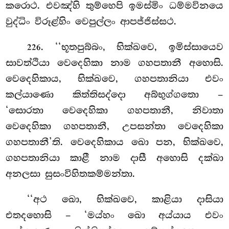
කරොථ. එවඤ්හි
තුම්හෙපි ඉමස්මිං ධම්මවිනයෙ
වුද්ධිං විරූළ්හිං වෙපුල්ලං ආපජ්ජිස්සථ.
. ‘‘භූතපුබ්බං, භික්ඛවෙ, ඉමිස්සායෙව
226
සාවත්ථියා වෙදෙහිකා නාම ගහපතානී අහොසි.
වෙදෙහිකාය, භික්ඛවෙ, ගහපතානියා එවං
කල්යාණො කිත්තිසද්දො අබ්භුග්ගතො –
‘සොරතා වෙදෙහිකා ගහපතානී, නිවාතා
වෙදෙහිකා ගහපතානී, උපසන්තා වෙදෙහිකා
ගහපතානී’ති. වෙදෙහිකාය ඛො පන, භික්ඛවෙ,
ගහපතානියා කාළී නාම දාසී අහොසි දක්ඛා
අනලසා
සුසංවිහිතකම්මන්තා.
‘‘අථ ඛො, භික්ඛවෙ, කාළියා දාසියා
එතදහොසි – ‘මය්හං ඛො අය්යාය එවං