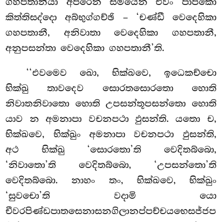
ගහපතානියා අපරෙන සමයෙන එවං පාපකො
කිත්තිසද්දො අබ්භුග්ගච්ඡි – ‘චණ්ඩී වෙදෙහිකා
ගහපතානී, අනිවාතා වෙදෙහිකා ගහපතානී,
අනුපසන්තා වෙදෙහිකා ගහපතානී’ති.
‘‘එවමෙව ඛො, භික්ඛවෙ, ඉධෙකච්චො
භික්ඛු තාවදෙව සොරතසොරතො හොති
නිවාතනිවාතො
හොති උපසන්තූපසන්තො හොති
යාව න අමනාපා වචනපථා ඵුසන්ති. යතො ච,
භික්ඛවෙ, භික්ඛුං
අමනාපා වචනපථා ඵුසන්ති,
අථ භික්ඛු ‘සොරතො’ති වෙදිතබ්බො,
‘නිවාතො’ති වෙදිතබ්බො, ‘උපසන්තො’ති
වෙදිතබ්බො. නාහං තං, භික්ඛවෙ, භික්ඛුං
‘සුවචො’ති වදාමි යො
චීවරපිණ්ඩපාතසෙනාසනගිලානප්පච්චයභෙසජ්ජප