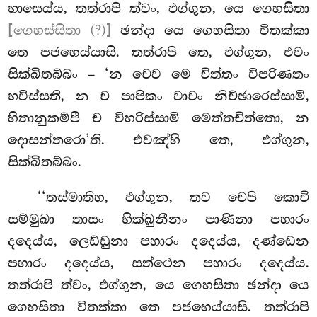
භාසෙය්ය, තත්රාපි ත්වං, ඵග්ගුන, යෙ ගෙහසිතා
[ගෙහස්සිතා (?)]
ඡන්දා යෙ ගෙහසිතා විතක්කා
තෙ පජහෙය්යාසි. තත්රාපි තෙ, ඵග්ගුන, එවං
සික්ඛිතබ්බං – ‘න චෙව මෙ චිත්තං විපරිණතං
භවිස්සති, න ච පාපිකං වාචං නිච්ඡාරෙස්සාමි,
හිතානුකම්පී ච විහරිස්සාමි මෙත්තචිත්තො, න
දොසන්තරො’ති. එවඤ්හි තෙ, ඵග්ගුන,
සික්ඛිතබ්බං.
‘‘තස්මාතිහ, ඵග්ගුන, තව චෙපි කොචි
සම්මුඛා තාසං භික්ඛුනීනං පාණිනා පහාරං
දදෙය්ය, ලෙඩ්ඩුනා පහාරං දදෙය්ය, දණ්ඩෙන
පහාරං දදෙය්ය, සත්ථෙන පහාරං දදෙය්ය.
තත්රාපි ත්වං, ඵග්ගුන, යෙ ගෙහසිතා ඡන්දා යෙ
ගෙහසිතා විතක්කා තෙ පජහෙය්යාසි. තත්රාපි