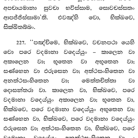
අපචායමානා සුවචා භවිස්සාම, සොවචස්සතං
ආපජ්ජිස්සාමා’ති. එවඤ්හි වො, භික්ඛවෙ,
සික්ඛිතබ්බං.
. ‘‘පඤ්චිමෙ, භික්ඛවෙ, වචනපථා යෙහි
227
වො පරෙ වදමානා වදෙය්යුං – කාලෙන වා
අකාලෙන වා; භූතෙන වා අභූතෙන වා;
සණ්හෙන වා ඵරුසෙන වා; අත්ථසංහිතෙන වා
අනත්ථසංහිතෙන වා; මෙත්තචිත්තා වා
දොසන්තරා වා. කාලෙන වා, භික්ඛවෙ, පරෙ
වදමානා වදෙය්යුං අකාලෙන වා; භූතෙන වා,
භික්ඛවෙ, පරෙ වදමානා වදෙය්යුං අභූතෙන වා;
සණ්හෙන වා, භික්ඛවෙ, පරෙ වදමානා වදෙය්යුං
ඵරුසෙන වා; අත්ථසංහිතෙන වා, භික්ඛවෙ, පරෙ