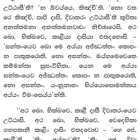
උට්ඨාසී’ති? ‘න ඛ්වය්යෙ, කිඤ්චී’ති. ‘නො වත
රෙ කිඤ්චි, පාපි දාසි, දිවාතරං
උට්ඨාසී’ති කුපිතා
අනත්තමනා අනත්තමනවාචං නිච්ඡාරෙසි. අථ
ඛො, භික්ඛවෙ, කාළියා දාසියා එතදහොසි –
‘සන්තංයෙව ඛො මෙ අය්යා අජ්ඣත්තං කොපං
න පාතුකරොති, නො අසන්තං. මය්හමෙවෙතෙ
කම්මන්තා සුසංවිහිතා, යෙන මෙ අය්යා
සන්තංයෙව අජ්ඣත්තං කොපං න පාතුකරොති,
නො අසන්තං. යංනූනාහං භිය්යොසොමත්තාය
අය්යං වීමංසෙය්ය’න්ති.
‘‘අථ ඛො, භික්ඛවෙ, කාළී දාසී දිවාතරංයෙව
උට්ඨාසි. අථ ඛො, භික්ඛවෙ, වෙදෙහිකා
ගහපතානී කාළිං දාසිං එතදවොච
– ‘හෙ ජෙ,
කාළී’ති. ‘කිං, අය්යෙ’ති? ‘කිං, ජෙ, දිවා