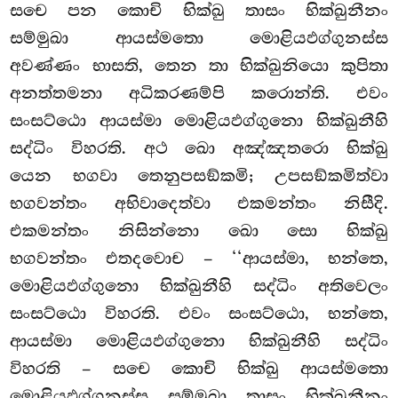
සචෙ පන කොචි භික්ඛු තාසං භික්ඛුනීනං
සම්මුඛා ආයස්මතො මොළියඵග්ගුනස්ස
අවණ්ණං භාසති, තෙන තා භික්ඛුනියො කුපිතා
අනත්තමනා අධිකරණම්පි කරොන්ති. එවං
සංසට්ඨො ආයස්මා මොළියඵග්ගුනො භික්ඛුනීහි
සද්ධිං විහරති. අථ ඛො අඤ්ඤතරො භික්ඛු
යෙන භගවා තෙනුපසඞ්කමි; උපසඞ්කමිත්වා
භගවන්තං අභිවාදෙත්වා එකමන්තං නිසීදි.
එකමන්තං නිසින්නො ඛො සො භික්ඛු
භගවන්තං එතදවොච – ‘‘ආයස්මා, භන්තෙ,
මොළියඵග්ගුනො භික්ඛුනීහි සද්ධිං අතිවෙලං
සංසට්ඨො විහරති. එවං සංසට්ඨො, භන්තෙ,
ආයස්මා මොළියඵග්ගුනො භික්ඛුනීහි සද්ධිං
විහරති – සචෙ කොචි භික්ඛු ආයස්මතො
මොළියඵග්ගුනස්ස සම්මුඛා තාසං භික්ඛුනීනං