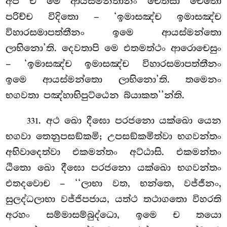
අපි ච මෙ ආයස්මන්තානං චෙතසා චෙතො
පරිච්ච විදිතො – ‘ඉමාසඤ්ච ඉමාසඤ්ච
විහාරසමාපත්තීනං ඉමෙ ආයස්මන්තො
ලාභිනො’ති. දෙවතාපි මෙ
එතමත්ථං ආරොචෙසුං
– ‘ඉමාසඤ්ච ඉමාසඤ්ච විහාරසමාපත්තීනං
ඉමෙ ආයස්මන්තො ලාභිනො’ති. තමෙනං
භගවතා පඤ්හාභිපුට්ඨෙන බ්යාකත’’න්ති.
. අථ
ඛො දීඝො පරජනො යක්ඛො යෙන
331
භගවා තෙනුපසඞ්කමි; උපසඞ්කමිත්වා භගවන්තං
අභිවාදෙත්වා එකමන්තං අට්ඨාසි. එකමන්තං
ඨිතො ඛො දීඝො පරජනො යක්ඛො භගවන්තං
එතදවොච – ‘‘ලාභා වත, භන්තෙ, වජ්ජීනං,
සුලද්ධලාභා වජ්ජිපජාය, යත්ථ තථාගතො විහරති
අරහං සම්මාසම්බුද්ධො, ඉමෙ ච තයො