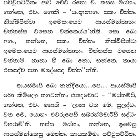
පච්චුපට්ඨිතං ආවි චෙව රහො ච. තස්ස මය්හං,
භන්තෙ, එවං හොති – ‘යංනූනාහං සකං චිත්තං
නික්ඛිපිත්වා
ඉමෙසංයෙව ආයස්මන්තානං
චිත්තස්ස වසෙන වත්තෙය්ය’න්ති. සො ඛො
අහං, භන්තෙ, සකං චිත්තං නික්ඛිපිත්වා
ඉමෙසංයෙව ආයස්මන්තානං චිත්තස්ස වසෙන
වත්තාමි. නානා හි ඛො නො, භන්තෙ, කායා
එකඤ්ච පන මඤ්ඤෙ චිත්ත’’න්ති.
ආයස්මාපි ඛො නන්දියො…පෙ… ආයස්මාපි
ඛො කිමිලො භගවන්තං එතදවොච – ‘‘මය්හම්පි,
භන්තෙ, එවං හොති – ‘ලාභා වත මෙ, සුලද්ධං
වත මෙ, යොහං එවරූපෙහි සබ්රහ්මචාරීහි සද්ධිං
විහරාමී’ති. තස්ස මය්හං, භන්තෙ, ඉමෙසු
ආයස්මන්තෙසු මෙත්තං කායකම්මං පච්චුපට්ඨිතං