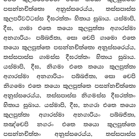
පසන්නචිත්තො අනුස්සරෙය්ය, තස්සපාස්ස
කුලපරිවට්ටස්ස දීඝරත්තං හිතාය සුඛාය. යස්මාපි,
දීඝ, ගාමා එතෙ තයො කුලපුත්තා අගාරස්මා
අනගාරියං පබ්බජිතා, සො චෙපි ගාමො එතෙ
තයො කුලපුත්තෙ
පසන්නචිත්තො අනුස්සරෙය්ය,
තස්සපාස්ස ගාමස්ස
දීඝරත්තං හිතාය සුඛාය.
යස්මාපි, දීඝ, නිගමා එතෙ තයො කුලපුත්තා
අගාරස්මා අනගාරියං පබ්බජිතා, සො චෙපි
නිගමො එතෙ තයො කුලපුත්තෙ පසන්නචිත්තො
අනුස්සරෙය්ය, තස්සපාස්ස නිගමස්ස දීඝරත්තං
හිතාය සුඛාය. යස්මාපි, දීඝ, නගරා එතෙ තයො
කුලපුත්තා අගාරස්මා අනගාරියං පබ්බජිතා,
තඤ්චෙපි නගරං එතෙ තයො කුලපුත්තෙ
පසන්නචිත්තං අනුස්සරෙය්ය, තස්සපාස්ස