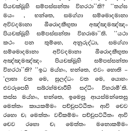
පියචක්ඛූහි සම්පස්සන්තා විහරථා’’ති? ‘‘තග්ඝ
මයං
, භන්තෙ, සමග්ගා සම්මොදමානා
අවිවදමානා ඛීරොදකීභූතා අඤ්ඤමඤ්ඤං
පියචක්ඛූහි සම්පස්සන්තා විහරාමා’’ති. ‘‘යථා
කථං පන තුම්හෙ, අනුරුද්ධා, සමග්ගා
සම්මොදමානා අවිවදමානා ඛීරොදකීභූතා
අඤ්ඤමඤ්ඤං පියචක්ඛූහි සම්පස්සන්තා
විහරථා’’ති? ‘‘ඉධ මය්හං, භන්තෙ, එවං හොති –
‘ලාභා වත මෙ, සුලද්ධං වත මෙ, යොහං
එවරූපෙහි සබ්රහ්මචාරීහි සද්ධිං විහරාමී’ති.
තස්ස මය්හං, භන්තෙ, ඉමෙසු ආයස්මන්තෙසු
මෙත්තං කායකම්මං පච්චුපට්ඨිතං ආවි චෙව
රහො ච; මෙත්තං වචීකම්මං පච්චුපට්ඨිතං ආවි
චෙව රහො ච; මෙත්තං මනොකම්මං