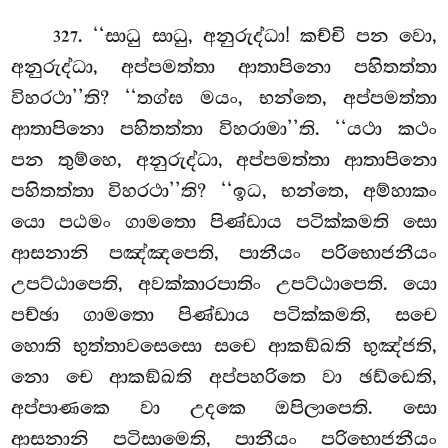
. ‘‘සාධු සාධු, අනුරුද්ධා! කච්චි පන වො,
327
අනුරුද්ධා, අප්පමත්තා ආතාපිනො පහිතත්තා
විහරථා’’ති? ‘‘තග්ඝ මයං, භන්තෙ, අප්පමත්තා
ආතාපිනො පහිතත්තා විහරාමා’’ති. ‘‘යථා
කථං
පන තුම්හෙ, අනුරුද්ධා, අප්පමත්තා ආතාපිනො
පහිතත්තා විහරථා’’ති? ‘‘ඉධ, භන්තෙ, අම්හාකං
යො පඨමං ගාමතො පිණ්ඩාය පටික්කමති සො
ආසනානි
පඤ්ඤපෙති, පානීයං පරිභොජනීයං
උපට්ඨාපෙති, අවක්කාරපාතිං උපට්ඨාපෙති. යො
පච්ඡා ගාමතො
පිණ්ඩාය පටික්කමති, සචෙ
හොති භුත්තාවසෙසො සචෙ ආකඞ්ඛති භුඤ්ජති,
නො චෙ ආකඞ්ඛති අප්පහරිතෙ වා ඡඩ්ඩෙති,
අප්පාණකෙ වා උදකෙ ඔපිලාපෙති. සො
ආසනානි පටිසාමෙති, පානීයං පරිභොජනීයං