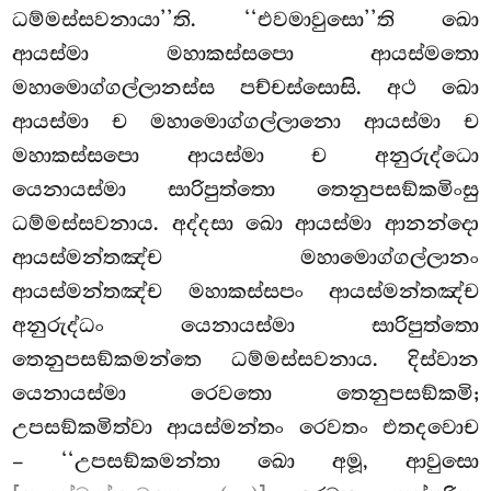
ධම්මස්සවනායා’’ති. ‘‘එවමාවුසො’’ති ඛො
ආයස්මා මහාකස්සපො ආයස්මතො
මහාමොග්ගල්ලානස්ස පච්චස්සොසි. අථ ඛො
ආයස්මා ච මහාමොග්ගල්ලානො ආයස්මා ච
මහාකස්සපො ආයස්මා ච අනුරුද්ධො
යෙනායස්මා සාරිපුත්තො තෙනුපසඞ්කමිංසු
ධම්මස්සවනාය. අද්දසා ඛො ආයස්මා ආනන්දො
ආයස්මන්තඤ්ච මහාමොග්ගල්ලානං
ආයස්මන්තඤ්ච මහාකස්සපං ආයස්මන්තඤ්ච
අනුරුද්ධං යෙනායස්මා සාරිපුත්තො
තෙනුපසඞ්කමන්තෙ ධම්මස්සවනාය. දිස්වාන
යෙනායස්මා රෙවතො තෙනුපසඞ්කමි;
උපසඞ්කමිත්වා ආයස්මන්තං රෙවතං එතදවොච
– ‘‘උපසඞ්කමන්තා ඛො අමූ, ආවුසො