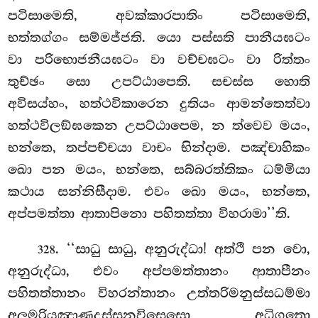
පටිසාමෙති, අවක්කාරපාතිං පටිසාමෙති,
භත්තග්ගං සම්මජ්ජති. යො පස්සති පානීයඝටං
වා පරිභොජනීයඝටං වා වච්චඝටං වා රිත්තං
තුච්ඡං සො උපට්ඨාපෙති. සචස්ස හොති
අවිසය්හං, හත්ථවිකාරෙන දුතියං ආමන්තෙත්වා
හත්ථවිලඞ්ඝකෙන උපට්ඨාපෙම, න ත්වෙව මයං,
භන්තෙ, තප්පච්චයා වාචං භින්දාම. පඤ්චාහිකං
ඛො පන මයං, භන්තෙ, සබ්බරත්තිකං ධම්මියා
කථාය සන්නිසීදාම. එවං ඛො මයං, භන්තෙ,
අප්පමත්තා ආතාපිනො පහිතත්තා විහරාමා’’ති.
. ‘‘සාධු සාධු, අනුරුද්ධා! අත්ථි පන වො,
328
අනුරුද්ධා, එවං අප්පමත්තානං ආතාපීනං
පහිතත්තානං විහරන්තානං උත්තරිමනුස්සධම්මා
අලමරියඤාණදස්සනවිසෙසො අධිගතො