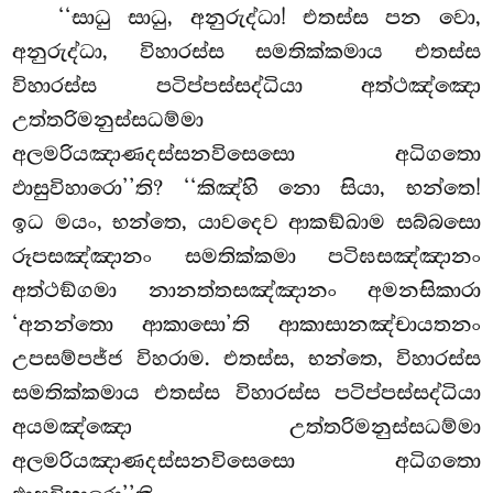
‘‘සාධු සාධු, අනුරුද්ධා! එතස්ස පන වො,
අනුරුද්ධා, විහාරස්ස සමතික්කමාය එතස්ස
විහාරස්ස පටිප්පස්සද්ධියා අත්ථඤ්ඤො
උත්තරිමනුස්සධම්මා
අලමරියඤාණදස්සනවිසෙසො අධිගතො
ඵාසුවිහාරො’’ති? ‘‘කිඤ්හි නො සියා, භන්තෙ!
ඉධ මයං, භන්තෙ, යාවදෙව ආකඞ්ඛාම සබ්බසො
රූපසඤ්ඤානං සමතික්කමා පටිඝසඤ්ඤානං
අත්ථඞ්ගමා නානත්තසඤ්ඤානං අමනසිකාරා
‘අනන්තො ආකාසො’ති ආකාසානඤ්චායතනං
උපසම්පජ්ජ විහරාම. එතස්ස, භන්තෙ, විහාරස්ස
සමතික්කමාය එතස්ස විහාරස්ස පටිප්පස්සද්ධියා
අයමඤ්ඤො උත්තරිමනුස්සධම්මා
අලමරියඤාණදස්සනවිසෙසො අධිගතො