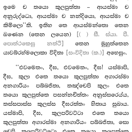
ඉමෙ ච තයො කුලපුත්තා – ආයස්මා ච
අනුරුද්ධො, ආයස්මා ච නන්දියො, ආයස්මා ච
කිමිලො’’ති. ඉතිහ තෙ ආයස්මන්තො තෙන
ඛණෙන (තෙන ලයෙන)
[( ) සී. ස්යා. පී.
පොත්ථකෙසු නත්ථි]
තෙන මුහුත්තෙන
යාවබ්රහ්මලොකා විදිතා
[සංවිදිතා (ක.)]
අහෙසුං.
‘‘එවමෙතං, දීඝ, එවමෙතං, දීඝ! යස්මාපි,
දීඝ, කුලා එතෙ තයො කුලපුත්තා අගාරස්මා
අනගාරියං පබ්බජිතා, තඤ්චෙපි කුලං එතෙ
තයො කුලපුත්තෙ පසන්නචිත්තං අනුස්සරෙය්ය,
තස්සපාස්ස කුලස්ස දීඝරත්තං හිතාය සුඛාය.
යස්මාපි, දීඝ, කුලපරිවට්ටා එතෙ තයො
කුලපුත්තා අගාරස්මා අනගාරියං
පබ්බජිතා, සො
චෙපි කුලපරිවට්ටො එතෙ තයො කුලපුත්තෙ