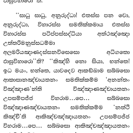
ඵාසුවිහාරො’’ති.
‘‘සාධු සාධු, අනුරුද්ධා! එතස්ස පන වො,
අනුරුද්ධා, විහාරස්ස සමතික්කමාය එතස්ස
විහාරස්ස පටිප්පස්සද්ධියා අත්ථඤ්ඤො
උත්තරිමනුස්සධම්මා
අලමරියඤාණදස්සනවිසෙසො අධිගතො
ඵාසුවිහාරො’’ති? ‘‘කිඤ්හි නො සියා, භන්තෙ!
ඉධ මයං, භන්තෙ, යාවදෙව ආකඞ්ඛාම
සබ්බසො
ආකාසානඤ්චායතනං සමතික්කම්ම ‘අනන්තං
විඤ්ඤාණ’න්ති විඤ්ඤාණඤ්චායතනං
උපසම්පජ්ජ විහරාම…පෙ… සබ්බසො
විඤ්ඤාණඤ්චායතනං
සමතික්කම්ම ‘නත්ථි
කිඤ්චී’ති ආකිඤ්චඤ්ඤායතනං උපසම්පජ්ජ
විහරාම…පෙ… සබ්බසො ආකිඤ්චඤ්ඤායතනං