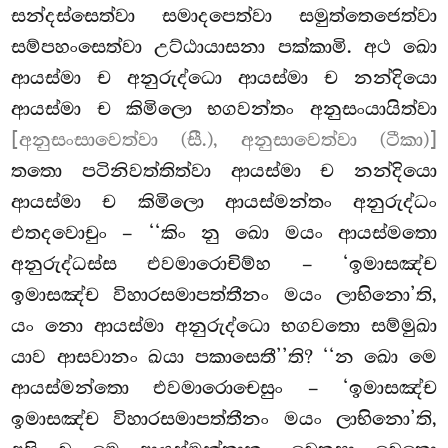
සන්දස්සෙත්වා සමාදපෙත්වා
සමුත්තෙජෙත්වා
සම්පහංසෙත්වා උට්ඨායාසනා පක්කාමි. අථ ඛො
ආයස්මා ච අනුරුද්ධො ආයස්මා ච නන්දියො
ආයස්මා ච කිමිලො භගවන්තං අනුසංයායිත්වා
[අනුසංසාවෙත්වා (සී.), අනුසාවෙත්වා (ටීකා)]
තතො පටිනිවත්තිත්වා ආයස්මා ච නන්දියො
ආයස්මා ච කිමිලො ආයස්මන්තං අනුරුද්ධං
එතදවොචුං – ‘‘කිං නු ඛො මයං ආයස්මතො
අනුරුද්ධස්ස එවමාරොචිම්හ – ‘ඉමාසඤ්ච
ඉමාසඤ්ච විහාරසමාපත්තීනං මයං ලාභිනො’ති,
යං නො ආයස්මා අනුරුද්ධො භගවතො සම්මුඛා
යාව ආසවානං ඛයා පකාසෙතී’’ති? ‘‘න ඛො මෙ
ආයස්මන්තො එවමාරොචෙසුං – ‘ඉමාසඤ්ච
ඉමාසඤ්ච විහාරසමාපත්තීනං මයං ලාභිනො’ති,