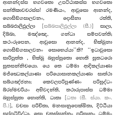
ආනන්දස්ස භගවතො උපට්ඨාකස්ස භගවතො
සන්තිකාවචරස්ස! රමණීයං, ආවුසො ආනන්ද,
ගොසිඞ්ගසාලවනං, දොසිනා රත්ති,
සබ්බඵාලිඵුල්ලා
[සබ්බපාලිඵුල්ලා (සී.)]
සාලා,
දිබ්බා, මඤ්ඤෙ, ගන්ධා සම්පවන්ති;
කථංරූපෙන, ආවුසො ආනන්ද, භික්ඛුනා
ගොසිඞ්ගසාලවනං සොභෙය්යා’’ති? ‘‘ඉධාවුසො
සාරිපුත්ත
, භික්ඛු බහුස්සුතො හොති සුතධරො
සුතසන්නිචයො. යෙ තෙ ධම්මා ආදිකල්යාණා
මජ්ඣෙකල්යාණා පරියොසානකල්යාණා
සාත්ථා
සබ්යඤ්ජනා; කෙවලපරිපුණ්ණං
පරිසුද්ධං
බ්රහ්මචරියං අභිවදන්ති, තථාරූපාස්ස ධම්මා
බහුස්සුතා හොන්ති, ධාතා
[ධතා (සී. ස්යා. කං.
පී.)]
, වචසා පරිචිතා, මනසානුපෙක්ඛිතා, දිට්ඨියා
සුප්පටිවිද්ධා. සො චතස්සන්නං පරිසානං ධම්මං