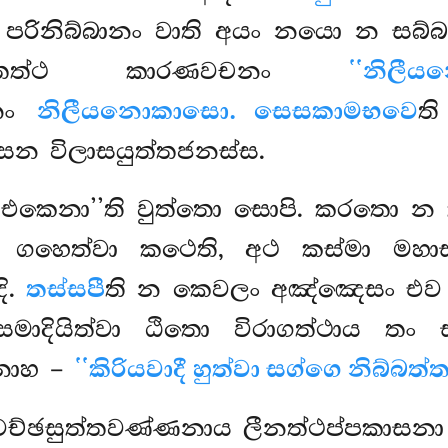
 පරිනිබ්බානං වාති අයං නයො න ස
තත්ථ කාරණවචනං
‘‘නිලී
ානං
නිලීයනොකාසො. සෙසකාමභවෙ
ත
ෙන විලාසයුත්තජනස්ස.
 එකෙනා’’ති වුත්තො සොපි. කරතො න 
ව ගහෙත්වා කථෙති, අථ කස්මා මහා
දි.
තස්සපී
ති න කෙවලං අඤ්ඤෙසං එව ප
සමාදියිත්වා ඨිතො විරාගත්ථාය තං 
ෙනාහ –
‘‘කිරියවාදී හුත්වා සග්ගෙ නිබ්බත්ත
වච්ඡසුත්තවණ්ණනාය ලීනත්ථප්පකාසනා