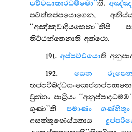
පච්චයාකාරධම්මො’’
ති.
අඤ්ඤ
පවත්තප්පයොගෙන, අනිය්ය
‘‘අඤ්ඤවාදියකෙනා’’තිප
තිට්ඨන්තෙනාති අත්ථො.
191
.
අප්පච්චයො
ති
අනුපා
192
.
යෙන රූපෙන
තප්පටිබද්ධසංයොජනප්පහාන
වුත්තං පාළියං ‘‘අනුප්පාදධ
ගුණා’’ති
පමාණං ගණ්හිතු
අසක්කුණෙය්යතාය
දුප්පර