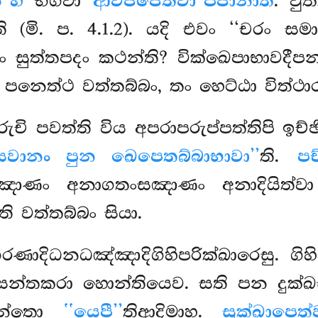
 හි
භගවා
ආවජ්ජෙත්වා පජානාති
. වු
 (මි. ප. 4.1.2). යදි එවං ‘‘චරං 
 ඉදං සුත්තපදං කථන්ති? වික්ඛෙපාභාව
 පනෙත්ථ වත්තබ්බං, තං හෙට්ඨා විත්ථ
රුචි පවත්ති විය අපරාපරුප්පත්තිපි ඉච
සවානං පුන ඛෙපෙතබ්බාභාවා’’
ති.
ප
්ඩඤාණං අනාගතංසඤාණං අනාදියිත්
 වත්තබ්බං සියා.
භරණාදිධනධඤ්ඤාදිගිහිපරික්ඛාරෙසු. ගි
ඛස්සන්තකරා හොන්තියෙව. සති පන දුක්ඛ
සෙන්තො
‘‘යෙපී’’
තිආදිමාහ.
සුක්ඛාපෙත්