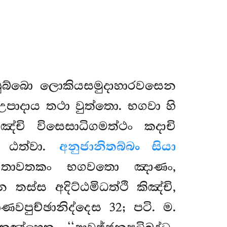
පුබ්බො ලොකියසමුදාහාරවසෙන
උපාදාය තථා වුත්තො. භගවා හි
ඤ්චි විසෙසාධිගමත්ථං කදාචි
ෙ ඨත්වා.
අනුජානිතබ්බං සියා
, තාවතකං භගවතො ඤාණං,
ස අදිට්ඨමිධත්ථි කිඤ්චි,
වපුච්ඡානිද්දෙස 32; පටි. ම.