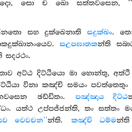
ෙදවාදො, සො ච ඛො සත්තවසෙන, 
්ජනතො සහ දුක්ඛෙනාති
සදුක්ඛං
. ත
පාකදුක්ඛානංයෙව.
සඋපඝාතක
න්ති සබ
ති සදරථං.
 තාව අට්ඨ දිට්ඨියො මා හොන්තු, අත්
ිට්ඨියා විනා කඤ්චි සමයං පවත්තෙතුං ය
හානවසෙන ඡඩ්ඩිතං.
පඤ්ඤාය දිට්ඨ
ං. යත්ථ උප්පජ්ජන්ති, තං සත්තං මථ
යෙව වෙවචන’’
න්ති.
කඤ්චි ධම්ම
න්ත