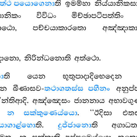
ත්ථ පයොගෙනා
ති ඉමම්හා නිය්යානික
ානිකං විවිධං මිච්ඡාපටිපත්තිං 
ි පාඨො, පච්චයාකාරතො අඤ්ඤාකාර
දානො, නිරින්ධනොති අත්ථො.
ා
ති යෙන භූතුපාදාදිභෙදෙන
ෙන ඛීණාසව-
තථාගතස්ස පහීනං
අනුප්
ම්ම’’න්තිආදි. අඤ්ඤෙසං ජානනාය අභාව
ං න සක්කුණෙය්යො
. ‘‘ඊදිසා එතස
ියොගාළ්හො
ති.
දුජ්ජානො
ති අගාධත