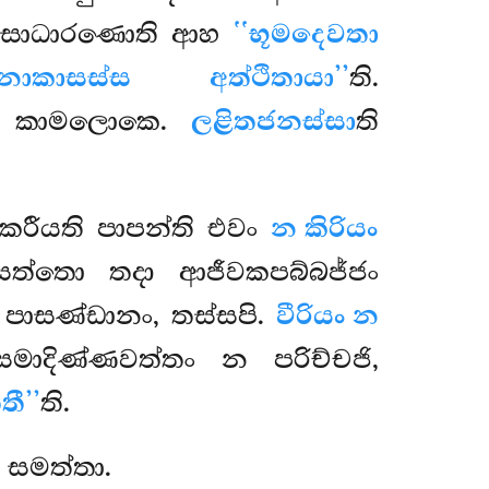
බ්බසාධාරණොති ආහ
‘‘භූමදෙවතා
යනොකාසස්ස අත්ථිතායා’’
ති.
ි කාමලොකෙ.
ලළිතජනස්සා
ති
කරීයති පාපන්ති එවං
න කිරියං
සත්තො තදා ආජීවකපබ්බජ්ජං
ාසණ්ඩානං, තස්සපි.
වීරියං න
සමාදිණ්ණවත්තං න පරිච්චජි,
තී’’
ති.
 සමත්තා.