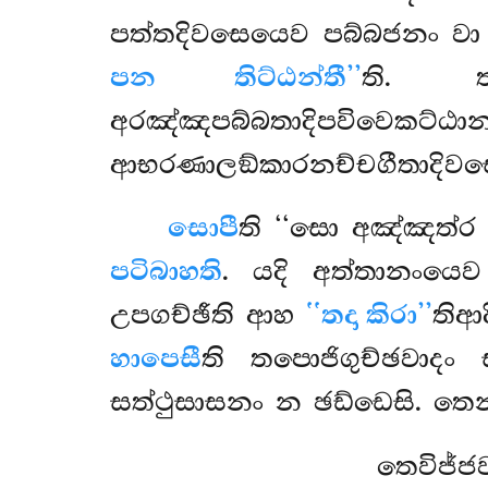
පත්තදිවසෙයෙව පබ්බජනං වා
පන තිට්ඨන්තී’’
ති. 
අරඤ්ඤපබ්බතාදිපවිවෙකට්ඨ
ආභරණාලඞ්කාරනච්චගීතාදිවස
සොපී
ති ‘‘සො අඤ්ඤත්ර
පටිබාහති
. යදි අත්තානංයෙ
උපගච්ඡීති ආහ
‘‘තදා කිරා’’
තිආ
හාපෙසී
ති තපොජිගුච්ඡවාදං 
සත්ථුසාසනං න ඡඩ්ඩෙසි. ත
තෙවිජ්ජ