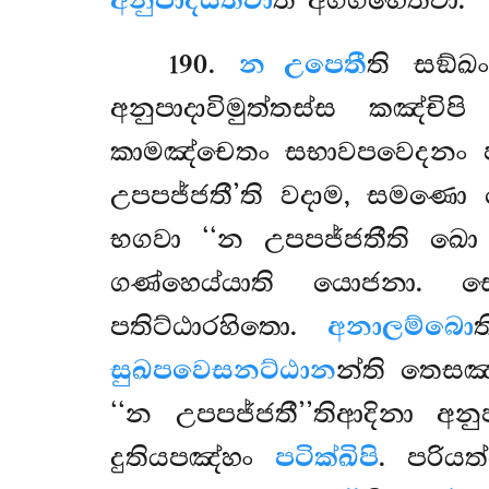
අනුපාදියිත්වා
ති අග්ගහෙත්වා.
190
.
න උපෙතී
ති සඞ්
අනුපාදාවිමුත්තස්ස කඤ්චිප
කාමඤ්චෙතං සභාවපවෙදනං පර
උපපජ්ජතී’ති වදාම, සමණො ග
භගවා
‘‘න උපපජ්ජතීති ඛො
ගණ්හෙය්යාති යොජනා.
පතිට්ඨාරහිතො.
අනාලම්බො
සුඛපවෙසනට්ඨාන
න්ති තෙස
‘‘න උපපජ්ජතී’’තිආදිනා අ
දුතියපඤ්හං
පටික්ඛිපි
. පරි