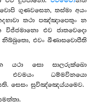
ො එව දුජ්ජානො.
එවමෙවා
න්ති
සවොපි ගුණවසෙන, තස්මා අයං
න තදභාවා තථා පඤ්ඤාපෙතුං න
පන විජ්ජමානො එව ජාතවෙදො
 නිබ්බුතො, එවං ඛීණාසවොපීති
තෙන යථා සො සාලරුක්ඛො
තො, එවමයං ධම්මවිනයො
ති. සෙසං සුවිඤ්ඤෙය්යමෙව.
මත්තා.