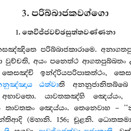
3. පරිබ්බාජකවග්ගො
1. තෙවිජ්ජවච්ඡසුත්තවණ්ණනා
කසඤ්ඤිතෙ පරිබ්බාජකාරාමෙ. අනාගත
ා වුච්චති, අයං පනෙත්ථ ආගතපුබ්බතං 
 කෙසඤ්චි ඉන්ද්රියපරිපාකත්ථං, කෙස
නුඤ්ඤාය ඨත්වා
ති අනනුජානිතබ්බ
 අභාවතො. යාවතකඤ්හි ඤෙය්යං
වතකං ඤෙය්යං. තෙනෙවාහ – ‘‘න තස්
තිආදි (මහානි. 156; චූළනි. ධොතකමාණ