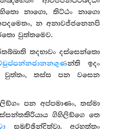
ත්තඤ්හෙතං ‘‘ආවජ්ජනපටිබද්ධං
සමාහිතො නාගො, තිට්ඨං නාගො
දීපනපදමෙතං, න අනාවජ්ජනෙනපි
ාරතො වුත්තමෙව.
්ඡිතබ්බාති තදභාවං දස්සෙන්තො
ච්චුප්පන්නජානනගුණ
න්ති ඉදං
වා වුත්තං, තස්ස පන වසෙන
හිලිඞ්ගං පන අප්පමාණං, තස්මා
ස්සන්තකිරියාය ගිහිලිඞ්ගෙ තෙ
වා
සමුච්ඡින්දිත්වා. අරහත්තං