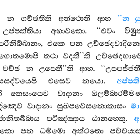
ඛං න ගච්ඡතීති අත්ථොති ආහ
‘‘න යු
ි උප්පත්තියා අභාවතො. ‘‘එවං විම
ිනිබ්බානං, එකෙ පන උච්ඡෙදවාදිනො
ොතමොපි තථා වදතී’’ති උච්ඡෙදභාවෙය
 වච්ඡ න උපෙතී’’ති ආහ. ‘‘උපපජ්ජත
 සෙසද්වයෙපි එසෙව නයො.
අප්පත
ති තෙසංයෙව වාදානං ඔලම්බාරම්
ඤ්ඤෙව වාදානං සුඛපවෙසනොකාසං
මා
නුජානිතබ්බාය පටිඤ්ඤාය ඨානහෙතු.
අ
යත්තො පන ධම්මො අත්ථතො පච්චය