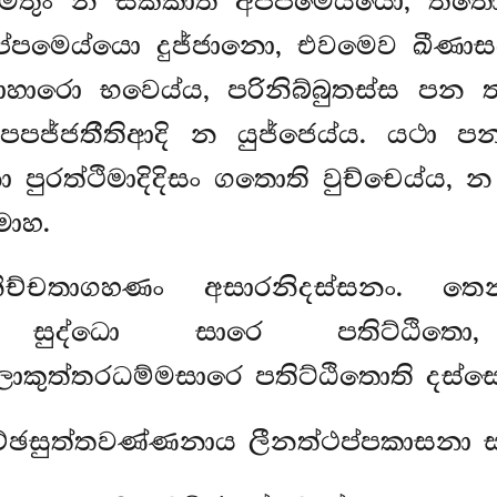
මෙතුං න සක්කාති අප්පමෙය්යො, තත
අප්පමෙය්යො දුජ්ජානො, එවමෙව ඛීණා
ිවොහාරො භවෙය්ය, පරිනිබ්බුතස්ස ප
පජ්ජතීතිආදි න යුජ්ජෙය්ය. යථා 
පුරත්ථිමාදිදිසං ගතොති වුච්චෙය්ය, න
මාහ.
ිච්චතාගහණං අසාරනිදස්සනං. 
මෙන සුද්ධො සාරෙ පතිට්ඨි
ුත්තරධම්මසාරෙ පතිට්ඨිතොති දස්සෙ
වච්ඡසුත්තවණ්ණනාය ලීනත්ථප්පකාසනා ස