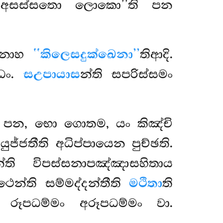
‘‘අසස්සතො ලොකො’’ති පන
ෙනාහ
‘‘කිලෙසදුක්ඛෙනා’’
තිආදි.
ාධං.
සඋපායාස
න්ති සපරිස්සමං
ථි පන, භො ගොතම, යං කිඤ්චි
ුජ්ජතීති අධිප්පායෙන පුච්ඡති.
න්ති විපස්සනාපඤ්ඤාසහිතාය
ෙන්ති සම්මද්දන්තීති
මථිතා
ති
ි රූපධම්මං අරූපධම්මං වා.