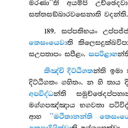
මරණා’’ති අයම්පි උච්ඡ
සත්තසඞ්ඛාරවසෙනාති වදන්ති.
189
. සප්පතිභයං
උප්පජ
තෙසංයෙවා
ති කිලෙසදුක්ඛවි
සඋපතාපං සපීළං.
සපරිළාහ
න්
කිඤ්චි දිට්ඨිගත
න්ති ඉමා
දිට්ඨිගතං ගහිතං. න හි තාය ද
අපවිද්ධ
න්ති සමුච්ඡෙදප්ප
මග්ගපඤ්ඤාය භගවතා පටිවිද්ධ
ආහ
‘‘මථිතානන්ති තෙසං