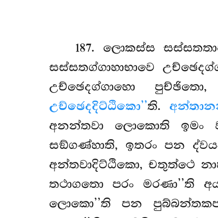
187
. ලොකස්ස
සස්සතතා
සස්සතග්ගාහාභාවෙ උච්ඡෙද
උච්ඡෙදග්ගාහො පුච්ඡි
උච්ඡෙදදිට්ඨිකො’’
ති.
අන්තාන
අනන්තවා ලොකොති ඉමං ව
සඞ්ගණ්හාති, ඉතරං පන ද්ව
අන්තවාදිට්ඨිකො, චතුත්ථෙ න
තථාගතො පරං මරණා’’ති අ
ලොකො’’ති පන පුබ්බන්තක