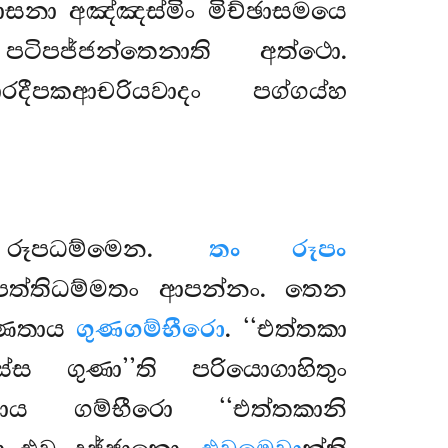
සාසනා අඤ්ඤස්මිං මිච්ඡාසමයෙ
පටිපජ්ජන්තෙනාති අත්ථො.
දීපකආචරියවාදං පග්ගය්හ
 රූපධම්මෙන.
තං රූපං
පත්තිධම්මතං ආපන්නං. තෙන
ගුණතාය
ගුණගම්භීරො
. ‘‘එත්තකා
්ස ගුණා’’ති පරියොගාහිතුං
ාය ගම්භීරො ‘‘එත්තකානි