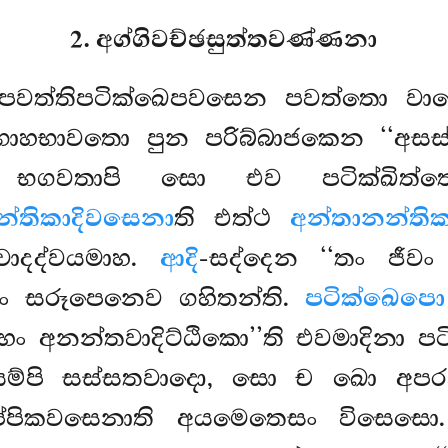
2. අග්ගිවච්ඡසුත්තවණ්ණනා
පවත්තිපටික්ඛෙපවසෙන පවත්තො වා
ග්ගාහභාවතො පුන පරිබ්බාජකෙන ‘‘අ
තො, භගවතාපි සො එව පටික්ඛ
න්තිකාදිවසෙනා
ති එත්ථ
අන්තානන්ති
ාදද්වයමාහ.
ආදි
-සද්දෙන ‘‘තං ජීවං 
යං සරූපෙනෙව ගහිතන්ති.
පටික්ඛෙපො
ාහං අනන්තවාදිට්ඨිකො’’ති එවමාදිනා ප
යම්පි සස්සතවාදො, සො ච ඛො අපරන
ප්පිකවසෙනාති අයමෙතෙසං විසෙස