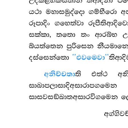
උදකළ්හකසතානී’’තිආදිනා ප
යථා මහාසමුද්දො ගම්භීරො 
රූපාදිං ගහෙත්වා රූපීතිආද
සක්කා, තතො තං ආරබ්භ උප
බ්යත්තෙන පුරිසෙන නීයමානො 
දස්සෙන්තො
‘‘එවමෙවා’’
තිආදි
අනිච්චතා
ති එත්ථ අන
සාඛාපලාසාදිඅසාරාපග
සාසවසඞ්ඛාතඅසාරවිගමෙන ලොක
අග්ගි