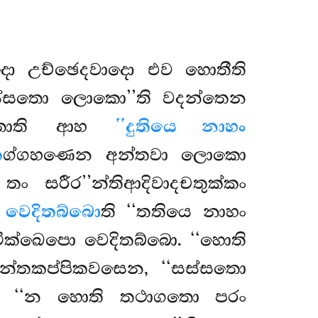
දො උච්ඡෙදවාදො එව හොතීති
සස්සතො ලොකො’’ති වදන්තෙන
ිත්තොති ආහ
‘‘දුතියෙ නාහං
ක
ග්ගහණෙන අන්තවා ලොකො
තං සරීර’’න්තිආදිවාදචතුක්කං
 වෙදිතබ්බො
ති ‘‘තතියෙ නාහං
ටික්ඛෙපො වෙදිතබ්බො. ‘‘හොති
්තකප්පිකවසෙන, ‘‘සස්සතො
ො. ‘‘න හොති තථාගතො පරං