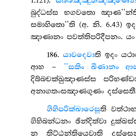
1.121).
සබ්බඤ්ඤුතඤ්ඤාණෙන
බුද්ධස්ස භගවතො ඤාණ’’න්ති
සමාහිතො’’ති (අ. නි. 6.43)
ඤාණානං පවත්තිපරිදීපනං. යං
186
.
යාවදෙවා
ති ඉදං යථා
ආහ –
‘‘සකිං ඛීණානං ආ
දිබ්බචක්ඛුඤාණස්ස පරිභණ
අනාගතංසඤාණගුණං දස්සෙතීති
ගිහිපරික්ඛාරෙසූ
ති වත්ථා
ගිහිබන්ධනං ඡින්දිත්වා දුක්
න තිට්ඨන්තියෙවාති දස්