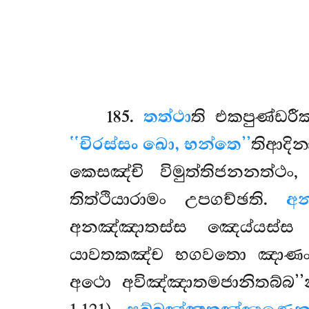
185
.
තත්ථා
ති
එකපුණ්ඩරී
‘‘චිරස්සං ඛො, භන්තෙ’’
තිආදින
කෙසඤ්චි විමුත්තිජනනත්ථං,
තිත්ථියාරාමං උපගච්ඡති.
අන
අනඤ්ඤාතස්ස ඤෙය්යස්ස
යාවතකඤ්ච භගවතො ඤාණං තා
අථො අවිඤ්ඤාතමජානිතබ්බ’’න්