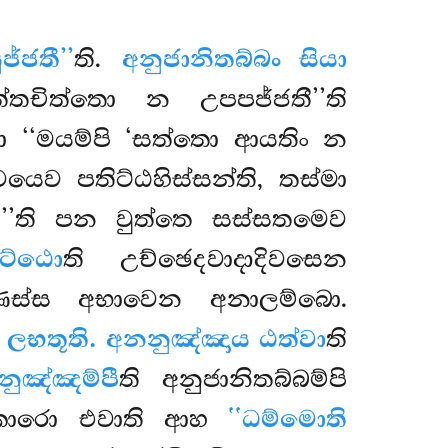
ජ්ජතී’’
ති.
අනුජානිතබ්බං සියා
ුත්තචිත්තො න උපපජ්ජතී’’ති
 ‘‘මයම්පි ‘සත්තො ආයතිං න
ෙව පතිට්ඨහිස්සන්ති, තස්මා
ී’’ති පන වුත්තෙ සස්සතමෙව
ිට්ඨො
ති උච්ඡෙදවාදාදිවසෙන
මණස්ස අභාවෙන අනාලම්බො.
 ලභතූති. අනනුඤ්ඤාය ඨත්වා
ති
නුඤ්ඤම්පී
ති අනුජානිතබ්බම්පි
ාකාරො එවාති ආහ
‘‘ධම්මොති