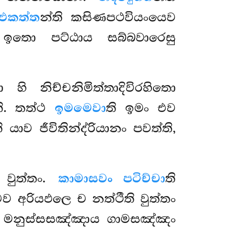
 එකත්ත
න්ති කසිණපථවියංයෙව
 ඉතො පට්ඨාය සබ්බවාරෙසු
 හි නිච්චනිමිත්තාදිවිරහිතො
ති. තත්ථ
ඉමමෙවා
ති ඉමං එව
ි යාව ජීවිතින්ද්රියානං පවත්ති,
 වුත්තං.
කාමාසවං පටිච්චා
ති
ව අරියඵලෙ ච නත්ථීති වුත්තං
ඉති මනුස්සසඤ්ඤාය ගාමසඤ්ඤං