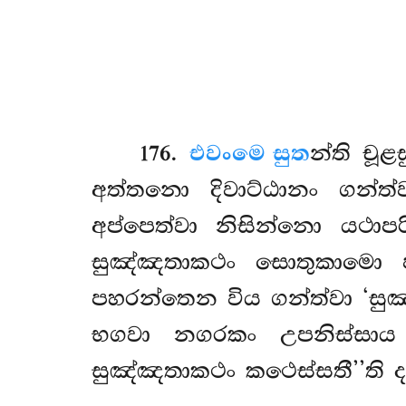
176
.
එවං
මෙ සුත
න්ති චූ
අත්තනො දිවාට්ඨානං ගන්ත්
අප්පෙත්වා නිසින්නො යථාපර
සුඤ්ඤතාකථං සොතුකාමො
පහරන්තෙන විය ගන්ත්වා ‘සු
භගවා නගරකං උපනිස්සාය
සුඤ්ඤතාකථං කථෙස්සතී’’ති