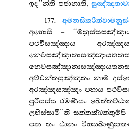
ඉද’’න්ති පජානාති,
සුඤ්ඤතාවක
177
.
අමනසිකරිත්වා
මනුස
අහොසි – ‘‘මනුස්සසඤ්ඤ
පථවීසඤ්ඤාය අරඤ්ඤස
නෙවසඤ්ඤානාසඤ්ඤාය
නෙවසඤ්ඤානාසඤ්ඤායතනස
අච්චන්තසුඤ්ඤතං නාම දස්සෙ
අරඤ්ඤසඤ්ඤං පහාය පථවීස
පුරිසස්ස රමණීයං ඛෙත්තට්ඨානං
ලභිස්සාමී’’ති සත්තක්ඛත්ත
පන තං ඨානං විහතඛාණුකකණ්