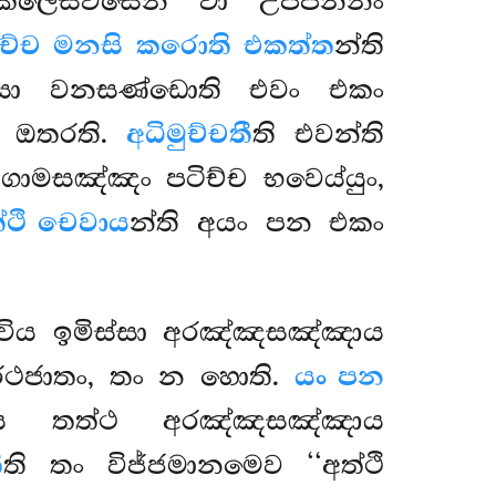
කිලෙසවසෙන වා උප්පන්නං
ච්ච මනසි කරොති එකත්ත
න්ති
ාසො වනසණ්ඩොති එවං එකං
ි ඔතරති.
අධිමුච්චතී
ති එවන්ති
ගාමසඤ්ඤං පටිච්ච භවෙය්යුං,
්ථි චෙවාය
න්ති අයං පන එකං
ො විය ඉමිස්සා අරඤ්ඤසඤ්ඤාය
රථජාතං, තං න හොති.
යං පන
 විය තත්ථ අරඤ්ඤසඤ්ඤාය
ී
ති තං විජ්ජමානමෙව ‘‘අත්ථි