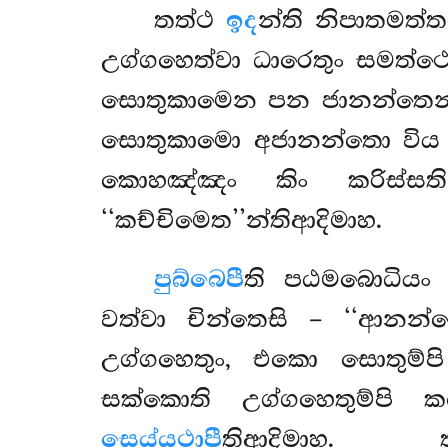
තත්ථ
ඉද
න්ති නිපාතමත්
උග්ගහෙත්වා ධාරෙතුං සමත්ථො
සොතුකාමෙන පන ජානන්තෙන වි
සොතුකාමො අජානන්තො විය 
කොහඤ්ඤං කිං කරිස්සත
‘‘කච්චිමෙත’’න්තිආදිමාහ.
පුබ්බෙපී
ති පඨමබොධියං
වත්වා චින්තෙසි – ‘‘ආන
උග්ගහෙතුං, එකො සොතුම්ප
සක්කොති
උග්ගහෙතුම්පි 
සෙය්යථාපී
තිආදිමාහ