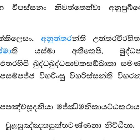
 විපස්සනං නිවත්තෙත්වා අනුපුබ
පක්කිලෙසං.
අනුත්තර
න්ති උත්තරවිරහි
්මා
ති යස්මා අතීතෙපි, බුද්ධපච්ච
තරහිපි බුද්ධබුද්ධසාවකසඞ්ඛාතා සමණ
ම්පජ්ජ විහරිංසු විහරිස්සන්ති විහරන
පපඤ්චසූදනියා මජ්ඣිමනිකායට්ඨකථාය
චූළසුඤ්ඤතසුත්තවණ්ණනා නිට්ඨිතා.