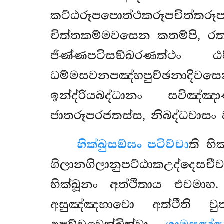
කට්ඨරූපපොත්ථකරූපචිත්තරූ
චිත්තකම්මවසෙන කතම්පි, රත
ජිණ්ණපටිසඞ්ඛරණත්ථං
ඨ
ධම්මසවනපඤ්හපුච්ඡනාදිවස
ඉන්ද්රියබද්ධානං සවිඤ්ඤ
ජාතරූපරජතස්ස, නිබද්ධවාසං 
භික්ඛුසඞ්ඝං පටිච්චා
ති භි
ගිලානගිලානුපට්ඨාකඋද්දෙසචී
භික්ඛූනං අත්ථිතාය එවමාහ
අසුඤ්ඤභාවො අත්ථීති ව