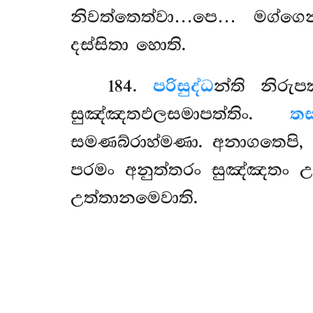
නිවත්තෙත්වා…පෙ… මග්ගෙන
දස්සිතා හොති.
184
.
පරිසුද්ධ
න්ති නිරු
සුඤ්ඤතඵලසමාපත්තිං.
තස
සමණබ්රාහ්මණා. අනාගතෙපි, එ
පරමං අනුත්තරං සුඤ්ඤතං උපස
උත්තානමෙවාති.