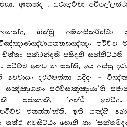
්ස එසා, ආනන්ද
, යථාභුච්චා අවිපල්ලත්
නන්ද, භික්ඛු අමනසිකරිත්වා ප
ිඤ්ඤාණඤ්චායතනසඤ්ඤං පටිච්ච ම
්තං පක්ඛන්දති පසීදති සන්තිට්ඨති අ
ඤං
පටිච්ච තෙධ න සන්ති, යෙ අස්සු
ථි චෙවායං දරථමත්තා යදිදං – වි
දං සඤ්ඤාගතං පථවීසඤ්ඤායා’ති පජාන
ා’ති පජානාති, ‘අත්ථි චෙව
ටිච්ච එකත්ත’න්ති. ඉති යඤ්හි
තත්ථ අවසිට්ඨං හොති තං ‘සන්තමිදං අ