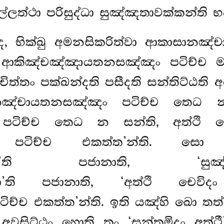
ල්ලත්ථා පරිසුද්ධා සුඤ්ඤතාවක්කන්ති භ
්ද, භික්ඛු අමනසිකරිත්වා ආකාසානඤ
ආකිඤ්චඤ්ඤායතනසඤ්ඤං පටිච්ච ම
ං පක්ඛන්දති පසීදති සන්තිට්ඨති අධ
ානඤ්චායතනසඤ්ඤං පටිච්ච තෙ
පටිච්ච තෙධ න සන්ති, අත්ථි චෙ
 පටිච්ච එකත්ත’න්ති. සො 
ඤ්ඤායා’ති පජානාති, ‘
යා’ති පජානාති, ‘අත්ථි චෙව
්ච එකත්ත’න්ති. ඉති යඤ්හි ඛො ත
වසිට්ඨං හොති තං ‘සන්තමිදං අත්ථී’ත