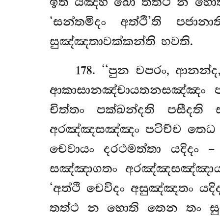
ඉති යඤ්හි ඛො තත්ථ න හොත
‘සන්තමිදං අත්ථී’ති පජානා
සුඤ්ඤතාවක්කන්ති භවති.
178
. ‘‘පුන චපරං, ආනන්
ආකාසානඤ්චායතනසඤ්ඤං ප
චිත්තං පක්ඛන්දති පසීදති
අරඤ්ඤසඤ්ඤං පටිච්ච තෙධ න
චෙවායං දරථමත්තා යදිදං 
සඤ්ඤාගතං අරඤ්ඤසඤ්ඤායා’ත
‘අත්ථි චෙවිදං අසුඤ්ඤතං ය
තත්ථ න හොති තෙන තං සුඤ