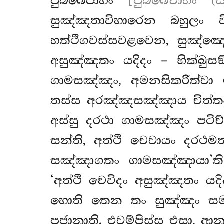
පුබ්බෙපාහං
[පුබ්බෙචාහං (ස
සුඤ්ඤතාවිහාරෙන බහුලං ව
හත්ථිගවස්සවළවෙන, සුඤ්ඤො
අසුඤ්ඤතං යදිදං – භික්ඛුස
ගාමසඤ්ඤං, අමනසිකරිත්ව
තස්ස අරඤ්ඤසඤ්ඤාය චිත්තං ප
අස්සු දරථා ගාමසඤ්ඤං පටි
සන්ති, අත්ථි චෙවායං දරථම
සඤ්ඤාගතං ගාමසඤ්ඤායා’ති 
‘අත්ථි චෙවිදං අසුඤ්ඤතං ය
හොති තෙන තං සුඤ්ඤං සමන
පජානාති. එවම්පිස්ස එසා, ආනන