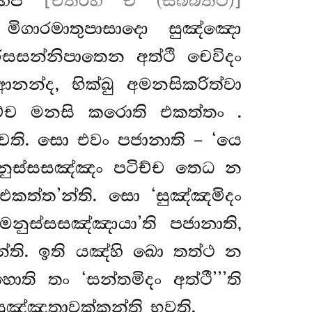
හිපි
[එතරහි ච (සබ්බත්ථ)]
 මිගාරමාතුපාසාදො සුඤ්ඤො
සසන්නිපාතෙන අත්ථි චෙවිදං
නන්ද, භික්ඛු අමනසිකරිත්වා
ිච්ච මනසි කරොති එකත්තං
.
්චති. සො එවං පජානාති – ‘යෙ
මනුස්සසඤ්ඤං පටිච්ච තෙධ න
එකත්ත’න්ති. සො ‘සුඤ්ඤමිදං
නුස්සසඤ්ඤායා’ති පජානාති,
න්ති. ඉති යඤ්හි ඛො තත්ථ න
හොති තං ‘සන්තමිදං
අත්ථී’’’ති
 සුඤ්ඤතාවක්කන්ති භවති.