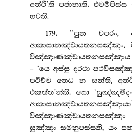
අත්ථී’ති පජානාති. එවම්පිස
භවති.
179
. ‘‘පුන
චපරං, ආ
ආකාසානඤ්චායතනසඤ්ඤං, ව
විඤ්ඤාණඤ්චායතනසඤ්ඤාය චිත
– ‘යෙ අස්සු දරථා පථවීසඤ්
පටිච්ච තෙධ න සන්ති, අත්
එකත්ත’න්ති. සො ‘සුඤ්ඤමි
ආකාසානඤ්චායතනසඤ්ඤාය
විඤ්ඤාණඤ්චායතනසඤ්ඤං ප
සුඤ්ඤං සමනුපස්සති, යං පන 