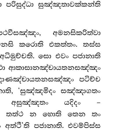
ථා පරිසුද්ධා සුඤ්ඤතාවක්කන්ති
ථවීසඤ්ඤං, අමනසිකරිත්වා
නසි කරොති එකත්තං. තස්ස
ධිමුච්චති. සො එවං පජානාති
 දරථා ආකාසානඤ්චායතනසඤ්ඤං
ඤ්ඤාණඤ්චායතනසඤ්ඤං පටිච්ච
ාති, ‘සුඤ්ඤමිදං සඤ්ඤාගතං
ිදං අසුඤ්ඤතං යදිදං –
 ඛො තත්ථ න හොති තෙන තං
ත්ථී’ති පජානාති. එවම්පිස්ස