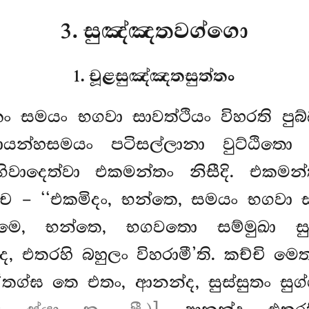
3. සුඤ්ඤතවග්ගො
1. චූළසුඤ්ඤතසුත්තං
ං සමයං භගවා සාවත්ථියං විහරති පුබ්
න්හසමයං පටිසල්ලානා වුට්ඨිතො 
භිවාදෙත්වා එකමන්තං නිසීදි. එකම
– ‘‘එකමිදං, භන්තෙ, සමයං භගවා ස
ෙ, භන්තෙ, භගවතො සම්මුඛා සුතං
 එතරහි බහුලං විහරාමී’ති. කච්චි මෙතං
‘‘තග්ඝ තෙ එතං, ආනන්ද, සුස්සුතං සුග