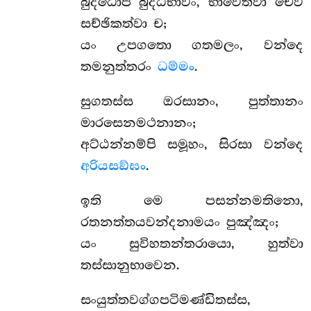
බුද්ධොපි බුද්ධභාවං, භාවෙත්වා චෙව
සච්ඡිකත්වා ච;
යං උපගතො ගතමලං, වන්දෙ
තමනුත්තරං
ධම්මං
.
සුගතස්ස ඔරසානං, පුත්තානං
මාරසෙනමථනානං;
අට්ඨන්නම්පි සමූහං, සිරසා වන්දෙ
අරියසඞ්ඝං
.
ඉති
මෙ පසන්නමතිනො,
රතනත්තයවන්දනාමයං පුඤ්ඤං;
යං සුවිහතන්තරායො, හුත්වා
තස්සානුභාවෙන.
සංයුත්තවග්ගපටිමණ්ඩිතස්ස,