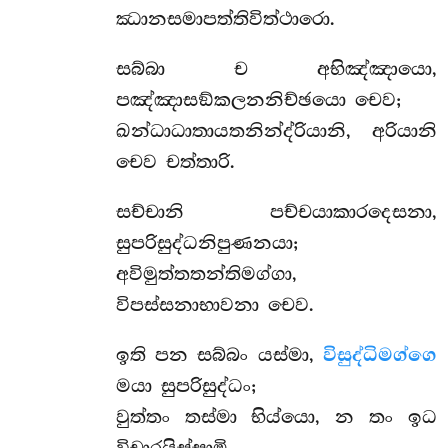
ඣානසමාපත්තිවිත්ථාරො.
සබ්බා ච අභිඤ්ඤායො,
පඤ්ඤාසඞ්කලනනිච්ඡයො චෙව;
ඛන්ධාධාතායතනින්ද්රියානි, අරියානි
චෙව චත්තාරි.
සච්චානි පච්චයාකාරදෙසනා,
සුපරිසුද්ධනිපුණනයා;
අවිමුත්තතන්තිමග්ගා,
විපස්සනාභාවනා චෙව.
ඉති පන සබ්බං යස්මා,
විසුද්ධිමග්ගෙ
මයා සුපරිසුද්ධං;
වුත්තං තස්මා භිය්යො, න තං ඉධ
විචාරයිස්සාමි.