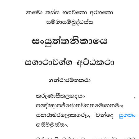
නමො තස්ස භගවතො අරහතො
සම්මාසම්බුද්ධස්ස
සංයුත්තනිකායෙ
සගාථාවග්ග-අට්ඨකථා
ගන්ථාරම්භකථා
කරුණාසීතලහදයං
,
පඤ්ඤාපජ්ජොතවිහතමොහතමං;
සනරාමරලොකගරුං, වන්දෙ
සුගතං
ගතිවිමුත්තං.