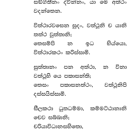
සඞ්ගීතීනං ද්වින්නං, යා මෙ අත්ථං
වදන්තෙන.
විත්ථාරවසෙන සුදං, වත්ථූනි ච යානි
තත්ථ වුත්තානි;
තෙසම්පි න ඉධ භිය්යො,
විත්ථාරකථං කරිස්සාමි.
සුත්තානං
පන අත්ථා, න විනා
වත්ථූහි යෙ පකාසන්ති;
තෙසං පකාසනත්ථං, වත්ථූනිපි
දස්සයිස්සාමි.
සීලකථා ධුතධම්මා, කම්මට්ඨානානි
චෙව සබ්බානි;
චරියාවිධානසහිතො,