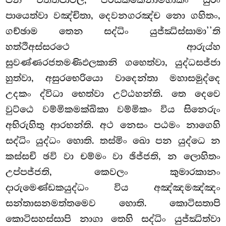
පන චිත්තපාටලී, ජරසක්කෙනාම්හාකං
සුරං
පායෙත්වා වඤ්චිතා, දෙවනගරඤ්ච නො ගහිතං,
ගච්ඡාම තෙන සද්ධිං යුජ්ඣිස්සාමා’’ති
හත්ථිඅස්සරථෙ ආරුය්හ
සුවණ්ණරජතමණිඵලකානි ගහෙත්වා, යුද්ධසජ්ජා
හුත්වා, අසුරභෙරියො වාදෙන්තා මහාසමුද්දෙ
උදකං ද්විධා භෙත්වා උට්ඨහන්ති. තෙ දෙවෙ
වුට්ඨෙ වම්මිකමක්ඛිකා වම්මිකං විය සිනෙරුං
අභිරුහිතු ආරභන්ති. අථ නෙසං පඨමං නාගෙහි
සද්ධිං යුද්ධං හොති. තස්මිං ඛො පන යුද්ධෙ න
කස්සචි ඡවි වා චම්මං වා ඡිජ්ජති, න ලොහිතං
උප්පජ්ජති, කෙවලං කුමාරකානං
දාරුමෙණ්ඩකයුද්ධං විය අඤ්ඤමඤ්ඤං
සන්තාසනමත්තමෙව
හොති. කොටිසතාපි
කොටිසහස්සාපි නාගා තෙහි සද්ධිං යුජ්ඣිත්වා