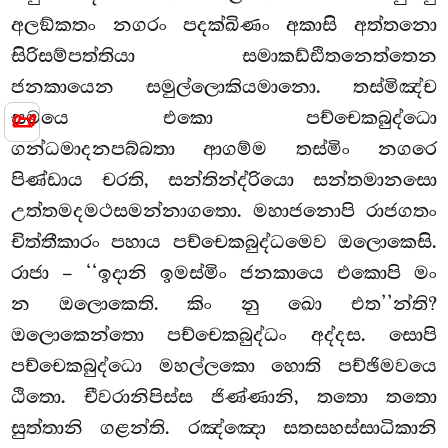
අලඞ්කතං නගරං පදක්ඛිණං අකාසි අත්තනො
සිරිසම්පත්තියා සමාකඩ්ඪිතනෙත්තෙන
ජනකායෙන සමුල්ලොකියමානො. තස්මිඤ්ච
📜
සමයෙ එකො පච්චෙකබුද්ධො
ගන්ධමාදනපබ්බතා ආගම්ම තස්මිං නගරෙ
පිණ්ඩාය චරති, සන්තින්ද්රියො සන්තමානසො
උත්තමදමථසමන්නාගතො. මහාජනොපි රාජගතං
චිත්තීකාරං පහාය පච්චෙකබුද්ධමෙව ඔලොකෙසි.
රාජා – ‘‘ඉදානි ඉමස්මිං ජනකායෙ එකොපි මං
න ඔලොකෙති. කිං නු ඛො එත’’න්ති?
ඔලොකෙන්තො පච්චෙකබුද්ධං අද්දස. සොපි
පච්චෙකබුද්ධො මහල්ලකො හොති පච්ඡිමවයෙ
ඨිතො. චීවරානිපිස්ස ජිණ්ණානි, තතො තතො
සුත්තානි ගළන්ති. රඤ්ඤො සතසහස්සාධිකානි