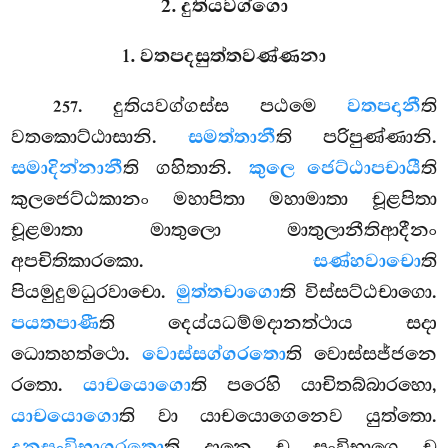
2. දුතියවග්ගො
1. වතපදසුත්තවණ්ණනා
. දුතියවග්ගස්ස
පඨමෙ
වතපදානී
ති
257
වතකොට්ඨාසානි.
සමත්තානී
ති පරිපුණ්ණානි.
සමාදින්නානී
ති ගහිතානි.
කුලෙ ජෙට්ඨාපචායී
ති
කුලජෙට්ඨකානං මහාපිතා මහාමාතා චූළපිතා
චූළමාතා මාතුලො මාතුලානීතිආදීනං
අපචිතිකාරකො.
සණ්හවාචො
ති
පියමුදුමධුරවාචො.
මුත්තචාගො
ති විස්සට්ඨචාගො.
පයතපාණී
ති දෙය්යධම්මදානත්ථාය සදා
ධොතහත්ථො.
වොස්සග්ගරතො
ති වොස්සජ්ජනෙ
රතො.
යාචයොගො
ති පරෙහි යාචිතබ්බාරහො,
යාචයොගො
ති වා යාචයොගෙනෙව යුත්තො.
දානසංවිභාගරතො
ති දානෙ ච සංවිභාගෙ ච