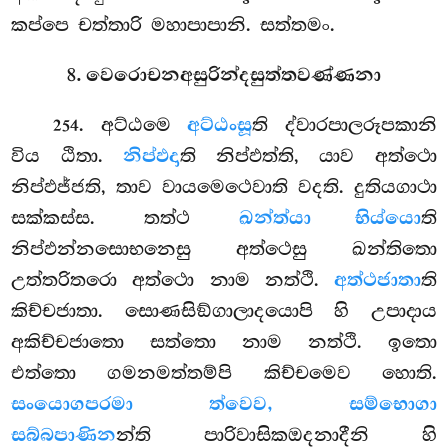
කප්පෙ චත්තාරි මහාපාපානි. සත්තමං.
8. වෙරොචනඅසුරින්දසුත්තවණ්ණනා
. අට්ඨමෙ
අට්ඨංසූ
ති ද්වාරපාලරූපකානි
254
විය ඨිතා.
නිප්ඵදා
ති නිප්ඵත්ති, යාව අත්ථො
නිප්ඵජ්ජති, තාව වායමෙථෙවාති වදති. දුතියගාථා
සක්කස්ස. තත්ථ
ඛන්ත්යා භිය්යො
ති
නිප්ඵන්නසොභනෙසු අත්ථෙසු ඛන්තිතො
උත්තරිතරො අත්ථො නාම නත්ථි.
අත්ථජාතා
ති
කිච්චජාතා. සොණසිඞ්ගාලාදයොපි හි උපාදාය
අකිච්චජාතො සත්තො නාම නත්ථි. ඉතො
එත්තො ගමනමත්තම්පි කිච්චමෙව හොති.
සංයොගපරමා ත්වෙව, සම්භොගා
සබ්බපාණින
න්ති පාරිවාසිකඔදනාදීනි හි