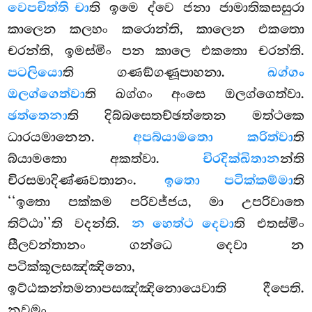
වෙපචිත්ති චා
ති ඉමෙ ද්වෙ ජනා ජාමාතිකසසුරා
කාලෙන කලහං කරොන්ති, කාලෙන එකතො
චරන්ති, ඉමස්මිං පන කාලෙ එකතො
චරන්ති.
පටලියො
ති ගණඞ්ගණූපාහනා.
ඛග්ගං
ඔලග්ගෙත්වා
ති ඛග්ගං අංසෙ ඔලග්ගෙත්වා.
ඡත්තෙනා
ති දිබ්බසෙතච්ඡත්තෙන මත්ථකෙ
ධාරයමානෙන.
අපබ්යාමතො කරිත්වා
ති
බ්යාමතො අකත්වා.
චිරදික්ඛිතාන
න්ති
චිරසමාදිණ්ණවතානං.
ඉතො පටික්කම්මා
ති
‘‘ඉතො පක්කම පරිවජ්ජය, මා උපරිවාතෙ
තිට්ඨා’’ති වදන්ති.
න හෙත්ථ දෙවා
ති එතස්මිං
සීලවන්තානං ගන්ධෙ දෙවා න
පටික්කූලසඤ්ඤිනො,
ඉට්ඨකන්තමනාපසඤ්ඤිනොයෙවාති දීපෙති.
නවමං.