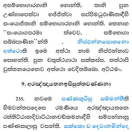
අසම්භොගාරහානි හොන්ති, තානි පුන
උණ්හාපෙත්වා භජ්ජිත්වා සප්පිමධුඵාණිතාදීහි
සංයොජිතානි සම්භොගාරහානි හොන්ති. තෙනාහ
‘‘සංයොගපරමා ත්වෙව, සම්භොගා
සබ්බපාණින’’න්ති
.
නිප්ඵන්නසොභනො
අත්ථො
ති ඉමෙ අත්ථා නාම නිප්ඵන්නාව
සොභන්ති. පුන චතුත්ථගාථා සක්කස්ස. තත්ථාපි
වුත්තනයෙනෙව අත්ථො වෙදිතබ්බො. අට්ඨමං.
9. අරඤ්ඤායතනඉසිසුත්තවණ්ණනා
. නවමෙ
පණ්ණකුටීසු සම්මන්තී
ති
255
හිමවන්තපදෙසෙ රමණීයෙ අරඤ්ඤායතනෙ
රත්තිට්ඨානදිවාට්ඨානචඞ්කමනාදීහි සම්පන්නාසු
පණ්ණසාලාසු වසන්ති.
සක්කො ච දෙවානමින්දො