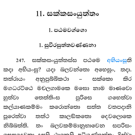
11. සක්කසංයුත්තං
1. පඨමවග්ගො
1. සුවීරසුත්තවණ්ණනා
. සක්කසංයුත්තස්ස
පඨමෙ
අභියංසූ
ති
247
කදා අභියංසු? යදා බලවන්තො අහෙසුං, තදා.
තත්රායං අනුපුබ්බිකථා – සක්කො කිර
මගධරට්ඨෙ මචලගාමකෙ මඝො නාම මාණවො
හුත්වා තෙත්තිංස පුරිසෙ ගහෙත්වා
කල්යාණකම්මං කරොන්තො සත්ත වතපදානි
පූරෙත්වා තත්ථ කාලඞ්කතො දෙවලොකෙ
නිබ්බත්ති. තං බලවකම්මානුභාවෙන සපරිසං
සෙසදෙවතා දසහි ඨානෙහි අධිගණ්හන්තං දිස්වා