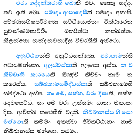
එවං භද්දන්තවාති ඛො
ති එවං හොතු භද්දං
තව ඉති ඛො.
පමාදං ආපාදෙසී
ති පමාදං අකාසි.
අච්ඡරාසඞ්ඝපරිවුතො සට්ඨියොජනං විත්ථාරෙන
සුවණ්ණමහාවීථිං ඔතරිත්වා නක්ඛත්තං
කීළන්තො නන්දනවනාදීසු විචරතීති අත්ථො.
අනුට්ඨහ
න්ති අනුට්ඨහන්තො.
අවායාම
න්ති
අවායමන්තො.
අලස්වස්සා
ති අලසො අස්ස.
න ච
කිච්චානි කාරයෙ
ති කිඤ්චි කිච්චං නාම න
කරෙය්ය.
සබ්බකාමසමිද්ධස්සා
ති සබ්බකාමෙහි
සමිද්ධො අස්ස.
තං මෙ, සක්ක, වරං දිසා
ති, සක්ක
දෙවසෙට්ඨ, තං මෙ වරං උත්තමං ඨානං ඔකාසං
දිසං ආචික්ඛ කථෙහීති වදති.
නිබ්බානස්ස හි සො
මග්ගො
ති කම්මං අකත්වා ජීවිතට්ඨානං නාම
නිබ්බානස්ස මග්ගො. පඨමං.