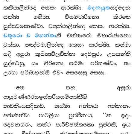
තතියාලින්දෙ තෙසං ආරක්ඛා.
මදනයුත
සද්දෙන
යක්ඛා ගහිතා. විසමචාරිනො කිරතෙ
යුජ්ඣසොණ්ඩා. චතුත්ථාලින්දෙ තෙසං ආරක්ඛා.
චතුරො ච මහන්තා
ති චත්තාරො මහාරාජානො
වුත්තා. පඤ්චමාලින්දෙ තෙසං ආරක්ඛා. තස්මා
යදි අසුරා කුපිතාවිලචිත්තා දෙවපුරං උපයන්ති
යුද්ධෙසූ, යං ගිරිනො පඨමං පරිභණ්ඩං, තං
උරගා පටිබාහන්ති එවං සෙසෙසු සෙසා.
තෙ පන අසුරා
ආයුවණ්ණරසඉස්සරියසම්පත්තීහි
තාවතිංසසදිසාව. තස්මා අන්තරා අත්තානං
අජානිත්වා පාටලියා පුප්ඵිතාය, ‘‘න ඉදං
දෙවනගරං, තත්ථ පාරිච්ඡත්තකො පුප්ඵති, ඉධ