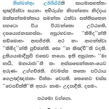
තික්ඛත්තුං උබ්බිජ්ජී
ති සායමාසභත්තං
භුඤ්ජිත්වා සයනං අභිරුය්හ නිපන්නො නිද්දාය
ඔක්කන්තමත්තාය සමන්තා ඨත්වා සත්තිසතෙන
පහටො විය විරවන්තො උට්ඨහති,
දසයොජනසහස්සං අසුරභවනං ‘‘කිමිද’’න්ති
සඞ්ඛොභං ආපජ්ජති. අථ නං ආගන්ත්වා
‘‘කිමිද’’න්ති පුච්ඡන්ති. සො ‘‘න කිඤ්චී’’ති වදති.
දුතියයාමාදීසුපි එසෙව නයො. ඉති අසුරානං ‘‘මා
භායි, මහාරාජා’’ති තං අස්සාසෙන්තානංයෙව
අරුණං උග්ගච්ඡති. එවමස්ස තතො පට්ඨාය
ගෙලඤ්ඤජාතං චිත්තං වෙපති. තෙනෙව චස්ස
‘‘වෙපචිත්තී’’ති අපරං නාමං උදපාදීති. දසමං.
පඨමො වග්ගො.