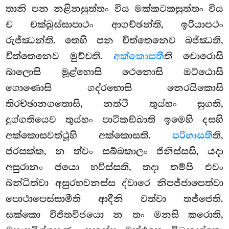
තානි පන නළිනසුත්තං විය මක්කටකසුත්තං විය
ච චක්ඛුස්සාපාථං ආගච්ඡන්ති, ඉරියාපථං
රුජ්ඣන්ති. තෙහි පන චිත්තෙනෙව බජ්ඣති,
චිත්තෙනෙව මුච්චති.
අක්කොසතී
ති චොරොසි
බාලොසි මූළ්හොසි ථෙනොසි ඔට්ඨොසි
ගොණොසි ගද්රභොසි නෙරයිකොසි
තිරච්ඡානගතොසි, නත්ථි තුය්හං සුගති,
දුග්ගතියෙව තුය්හං පාටිකඞ්ඛාති ඉමෙහි දසහි
අක්කොසවත්ථූහි අක්කොසති.
පරිභාසතී
ති,
ජරසක්ක, න ත්වං සබ්බකාලං ජිනිස්සසි, යදා
අසුරානං ජයො භවිස්සති, තදා තම්පි එවං
බන්ධිත්වා අසුරභවනස්ස ද්වාරෙ නිපජ්ජාපෙත්වා
පොථාපෙස්සාමීති ආදීනි වත්වා තජ්ජෙති.
සක්කො විජිතවිජයො න තං මනසි කරොති,