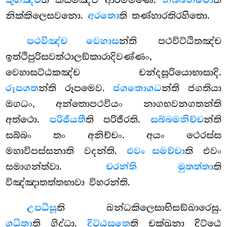
කුහිඤ්චී
ති කිස්මිඤ්චි ආරම්මණෙ.
නිබ්බනථො
ති
නික්කිලෙසවනො.
අරතො
ති තණ්හාරතිරහිතො.
පථවිඤ්ච වෙහාස
න්ති පථවිට්ඨිතඤ්ච
ඉත්ථිපුරිසවත්ථාලඞ්කාරාදිවණ්ණං,
වෙහාසට්ඨකඤ්ච චන්දසූරියොභාසාදි.
රූපගත
න්ති රූපමෙව.
ජගතොගධ
න්ති ජගතියා
ඔගධං, අන්තොපථවියං නාගභවනගතන්ති
අත්ථො.
පරිජීයතී
ති පරිජීරති.
සබ්බමනිච්ච
න්ති
සබ්බං තං අනිච්චං. අයං ථෙරස්ස
මහාවිපස්සනාති වදන්ති.
එවං සමච්චා
ති එවං
සමාගන්ත්වා.
චරන්ති මුතත්තා
ති
විඤ්ඤාතත්තභාවා විහරන්ති.
උපධීසූ
ති ඛන්ධකිලෙසාභිසඞ්ඛාරෙසු.
ගධිතා
ති ගිද්ධා.
දිට්ඨසුතෙ
ති චක්ඛුනා දිට්ඨෙ