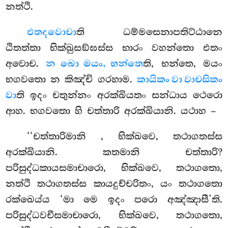
නත්ථි.
එතදවොචා
ති ධම්මසෙනාපතිට්ඨානෙ
ඨිතත්තා භික්ඛුසඞ්ඝස්ස භාරං වහන්තො එතං
අවොච.
න ඛො මයං, භන්තෙ
ති, භන්තෙ, මයං
භගවතො න කිඤ්චි ගරහාම.
කායිකං වා වාචසිකං
වා
ති ඉදං චතුන්නං අරක්ඛියතං සන්ධාය ථෙරො
ආහ. භගවතො හි චත්තාරි අරක්ඛියානි. යථාහ –
‘‘චත්තාරිමානි
, භික්ඛවෙ, තථාගතස්ස
අරක්ඛියානි. කතමානි චත්තාරි?
පරිසුද්ධකායසමාචාරො, භික්ඛවෙ, තථාගතො,
නත්ථි තථාගතස්ස කායදුච්චරිතං, යං තථාගතො
රක්ඛෙය්ය ‘මා මෙ ඉදං පරො අඤ්ඤාසී’ති.
පරිසුද්ධවචීසමාචාරො, භික්ඛවෙ, තථාගතො,