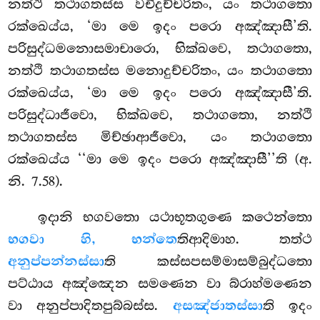
නත්ථි තථාගතස්ස
වචීදුච්චරිතං, යං තථාගතො
රක්ඛෙය්ය, ‘මා මෙ ඉදං පරො අඤ්ඤාසී’ති.
පරිසුද්ධමනොසමාචාරො, භික්ඛවෙ, තථාගතො,
නත්ථි තථාගතස්ස මනොදුච්චරිතං, යං තථාගතො
රක්ඛෙය්ය, ‘මා මෙ ඉදං පරො අඤ්ඤාසී’ති.
පරිසුද්ධාජීවො, භික්ඛවෙ, තථාගතො, නත්ථි
තථාගතස්ස මිච්ඡාආජීවො, යං තථාගතො
රක්ඛෙය්ය ‘‘මා මෙ ඉදං පරො අඤ්ඤාසී’’ති (අ.
නි. 7.58).
ඉදානි භගවතො යථාභූතගුණෙ කථෙන්තො
භගවා හි, භන්තෙ
තිආදිමාහ. තත්ථ
අනුප්පන්නස්සා
ති කස්සපසම්මාසම්බුද්ධතො
පට්ඨාය අඤ්ඤෙන සමණෙන වා බ්රාහ්මණෙන
වා අනුප්පාදිතපුබ්බස්ස.
අසඤ්ජාතස්සා
ති ඉදං