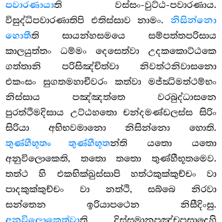
පවාරණායා
ති වස්සං-වුට්ඨ-පවාරණාය.
විසුද්ධිපවාරණාතිපි එතිස්සාව නාමං.
නිසින්නො
හොතී
ති සායන්හසමයෙ සම්පත්තපරිසාය
කාලයුත්තං ධම්මං දෙසෙත්වා උදකකොට්ඨකෙ
ගත්තානි පරිසිඤ්චිත්වා නිවත්ථනිවාසනො
එකංසං සුගතමහාචීවරං කත්වා මජ්ඣිමත්ථම්භං
නිස්සාය පඤ්ඤත්තෙ වරබුද්ධාසනෙ
පුරත්ථිමදිසාය උට්ඨහතො චන්දමණ්ඩලස්ස සිරිං
සිරියා අභිභවමානො නිසින්නො හොති.
තුණ්හීභූතං තුණ්හීභූත
න්ති යතො යතො
අනුවිලොකෙති, තතො තතො තුණ්හීභූතමෙව.
තත්ථ හි එකභික්ඛුස්සාපි හත්ථකුක්කුච්චං වා
පාදකුක්කුච්චං වා නත්ථි, සබ්බෙ නිරවා
සන්තෙන ඉරියාපථෙන නිසීදිංසු.
අනුවිලොකෙත්වා
ති දිස්සමානපඤ්චපසාදෙහි