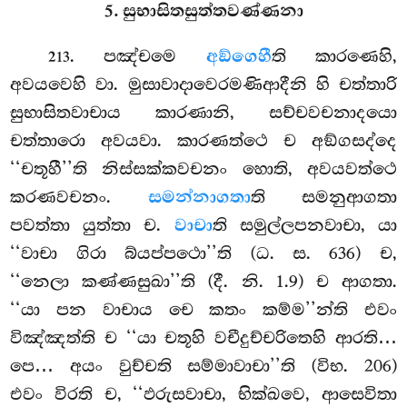
5. සුභාසිතසුත්තවණ්ණනා
. පඤ්චමෙ
අඞ්ගෙහී
ති කාරණෙහි,
213
අවයවෙහි වා. මුසාවාදාවෙරමණිආදීනි හි චත්තාරි
සුභාසිතවාචාය කාරණානි, සච්චවචනාදයො
චත්තාරො අවයවා. කාරණත්ථෙ ච අඞ්ගසද්දෙ
‘‘චතූහී’’ති නිස්සක්කවචනං හොති, අවයවත්ථෙ
කරණවචනං.
සමන්නාගතා
ති සමනුආගතා
පවත්තා යුත්තා ච.
වාචා
ති සමුල්ලපනවාචා, යා
‘‘වාචා ගිරා බ්යප්පථො’’ති (ධ. ස. 636) ච,
‘‘නෙලා කණ්ණසුඛා’’ති (දී. නි. 1.9) ච ආගතා.
‘‘යා පන වාචාය චෙ කතං කම්ම’’න්ති එවං
විඤ්ඤත්ති ච ‘‘යා චතූහි වචීදුච්චරිතෙහි ආරති…
පෙ… අයං වුච්චති සම්මාවාචා’’ති (විභ. 206)
එවං විරති ච, ‘‘ඵරුසවාචා, භික්ඛවෙ, ආසෙවිතා