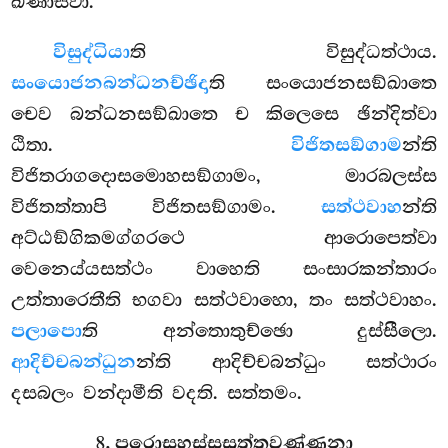
ඛීණාසවා.
විසුද්ධියා
ති විසුද්ධත්ථාය.
සංයොජනබන්ධනච්ඡිදා
ති සංයොජනසඞ්ඛාතෙ
චෙව බන්ධනසඞ්ඛාතෙ ච කිලෙසෙ ඡින්දිත්වා
ඨිතා.
විජිතසඞ්ගාම
න්ති
විජිතරාගදොසමොහසඞ්ගාමං, මාරබලස්ස
විජිතත්තාපි
විජිතසඞ්ගාමං.
සත්ථවාහ
න්ති
අට්ඨඞ්ගිකමග්ගරථෙ ආරොපෙත්වා
වෙනෙය්යසත්ථං වාහෙති සංසාරකන්තාරං
උත්තාරෙතීති භගවා සත්ථවාහො, තං සත්ථවාහං.
පලාපො
ති අන්තොතුච්ඡො දුස්සීලො.
ආදිච්චබන්ධුන
න්ති ආදිච්චබන්ධුං සත්ථාරං
දසබලං වන්දාමීති වදති. සත්තමං.
8. පරොසහස්සසුත්තවණ්ණනා