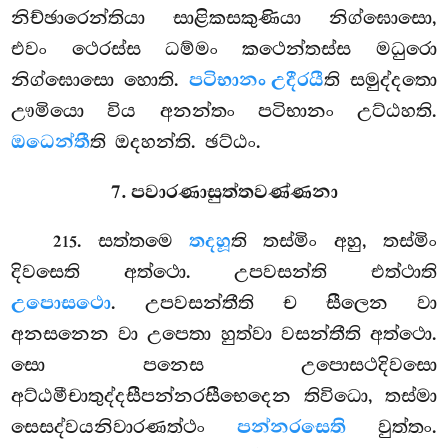
නිච්ඡාරෙන්තියා සාළිකසකුණියා නිග්ඝොසො,
එවං ථෙරස්ස ධම්මං කථෙන්තස්ස මධුරො
නිග්ඝොසො හොති.
පටිභානං උදීරයී
ති සමුද්දතො
ඌමියො විය අනන්තං පටිභානං උට්ඨහති.
ඔධෙන්තී
ති ඔදහන්ති. ඡට්ඨං.
7. පවාරණාසුත්තවණ්ණනා
. සත්තමෙ
තදහූ
ති තස්මිං අහු, තස්මිං
215
දිවසෙති අත්ථො. උපවසන්ති එත්ථාති
උපොසථො
. උපවසන්තීති ච සීලෙන වා
අනසනෙන වා උපෙතා හුත්වා වසන්තීති අත්ථො.
සො පනෙස උපොසථදිවසො
අට්ඨමීචාතුද්දසීපන්නරසීභෙදෙන තිවිධො, තස්මා
සෙසද්වයනිවාරණත්ථං
පන්නරසෙති
වුත්තං.