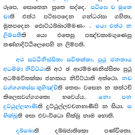
රූපෙ, සොතෙන සුතෙ සද්දෙ.
පටිඝෙ ච මුතෙ
චා
ති එත්ථ පටිඝපදෙන ගන්ධරසා ගහිතා,
මුතපදෙන ඵොට්ඨබ්බාරම්මණං
.
යො එත්ථ න
ලිම්පතී
ති යො එතෙසු පඤ්චකාමගුණෙසු
තණ්හාදිට්ඨිලෙපෙහි න ලිම්පති.
අථ සට්ඨිනිස්සිතා සවිතක්කා, පුථූ ජනතාය
අධම්මා නිවිට්ඨා
ති අථ ඡ ආරම්මණනිස්සිතා පුථූ
අධම්මවිතක්කා ජනතාය නිවිට්ඨාති අත්ථො.
න
ච
වග්ගගතස්ස කුහිඤ්චී
ති තෙසං වසෙන න කත්ථචි
කිලෙසවග්ගගතො භවෙය්ය.
නො පන
දුට්ඨුල්ලභාණී
ති දුට්ඨුල්ලවචනභාණීපි න සියා.
ස
භික්ඛූ
ති සො එවංවිධො භික්ඛු නාම හොති.
දබ්බො
ති දබ්බජාතිකො පණ්ඩිතො.