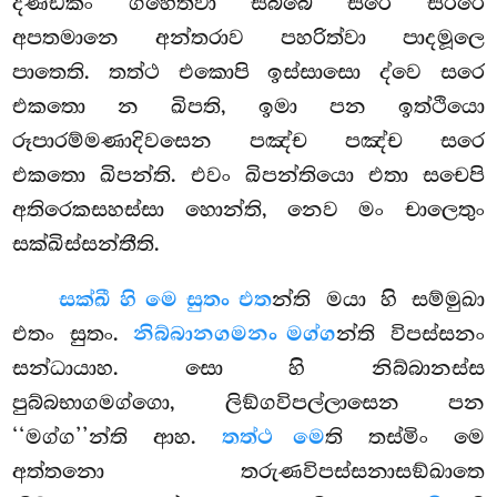
දණ්ඩකං ගහෙත්වා සබ්බෙ සරෙ සරීරෙ
අපතමානෙ අන්තරාව පහරිත්වා පාදමූලෙ
පාතෙති. තත්ථ
එකොපි ඉස්සාසො ද්වෙ සරෙ
එකතො න ඛිපති, ඉමා පන ඉත්ථියො
රූපාරම්මණාදිවසෙන පඤ්ච පඤ්ච සරෙ
එකතො ඛිපන්ති. එවං ඛිපන්තියො එතා සචෙපි
අතිරෙකසහස්සා හොන්ති, නෙව මං චාලෙතුං
සක්ඛිස්සන්තීති.
සක්ඛී හි මෙ සුතං එත
න්ති මයා හි සම්මුඛා
එතං සුතං.
නිබ්බානගමනං මග්ග
න්ති විපස්සනං
සන්ධායාහ. සො හි නිබ්බානස්ස
පුබ්බභාගමග්ගො, ලිඞ්ගවිපල්ලාසෙන පන
‘‘මග්ග’’න්ති ආහ.
තත්ථ මෙ
ති තස්මිං මෙ
අත්තනො තරුණවිපස්සනාසඞ්ඛාතෙ