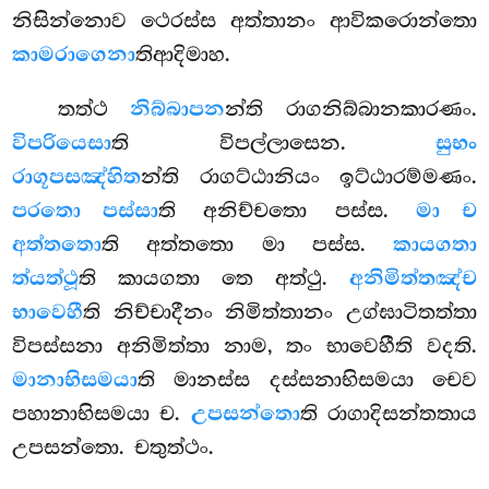
නිසින්නොව ථෙරස්ස අත්තානං ආවිකරොන්තො
කාමරාගෙනා
තිආදිමාහ.
තත්ථ
නිබ්බාපන
න්ති රාගනිබ්බානකාරණං.
විපරියෙසා
ති විපල්ලාසෙන.
සුභං
රාගූපසඤ්හිත
න්ති රාගට්ඨානියං ඉට්ඨාරම්මණං.
පරතො පස්සා
ති අනිච්චතො පස්ස.
මා ච
අත්තතො
ති
අත්තතො මා පස්ස.
කායගතා
ත්යත්ථූ
ති කායගතා තෙ අත්ථු.
අනිමිත්තඤ්ච
භාවෙහී
ති නිච්චාදීනං නිමිත්තානං උග්ඝාටිතත්තා
විපස්සනා අනිමිත්තා නාම, තං භාවෙහීති වදති.
මානාභිසමයා
ති මානස්ස දස්සනාභිසමයා චෙව
පහානාභිසමයා ච.
උපසන්තො
ති රාගාදිසන්තතාය
උපසන්තො. චතුත්ථං.