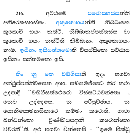
. අට්ඨමෙ
පරොසහස්ස
න්ති
216
අතිරෙකසහස්සං.
අකුතොභය
න්ති නිබ්බානෙ
කුතොචි භයං නත්ථි, නිබ්බානප්පත්තස්ස වා
කුතොචි භයං නත්ථීති නිබ්බානං අකුතොභයං
නාම.
ඉසීනං ඉසිසත්තමො
ති විපස්සිතො පට්ඨාය
ඉසීනං සත්තමකො ඉසි.
කිං නු තෙ වඞ්ගීසා
ති ඉදං භගවා
අත්ථුප්පත්තිවසෙන ආහ. සඞ්ඝමජ්ඣෙ කිර කථා
උදපාදි ‘‘වඞ්ගීසත්ථෙරො විස්සට්ඨවත්තො
,
නෙව උද්දෙසෙ, න පරිපුච්ඡාය, න
යොනිසොමනසිකාරෙ කම්මං කරොති, ගාථා
බන්ධන්තො චුණ්ණියපදානි කරොන්තො
විචරතී’’ති. අථ භගවා චින්තෙසි – ‘‘ඉමෙ භික්ඛූ