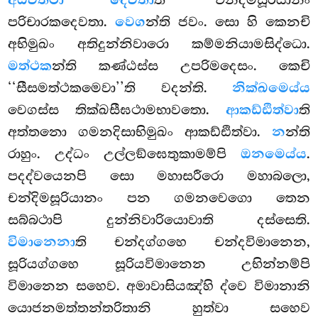
අධිවත්ථා දෙවතා
පරිචාරකදෙවතා.
වෙග
න්ති ජවං. සො හි කෙනචි
අභිමුඛං අතිදුන්නිවාරො කම්මනියාමසිද්ධො.
මත්ථක
න්ති කණ්ඨස්ස උපරිමදෙසං. කෙචි
‘‘සීසමත්ථකමෙවා’’ති වදන්ති.
නික්ඛමෙය්ය
වෙගස්ස තික්ඛසීඝථාමභාවතො.
ආකඩ්ඪිත්වා
ති
අත්තනො ගමනදිසාභිමුඛං ආකඩ්ඪිත්වා.
න
න්ති
රාහුං. උද්ධං උල්ලඞ්ඝෙතුකාමම්පි
ඔනමෙය්ය
.
පදද්වයෙනපි සො මහාසරීරො මහාබලො,
චන්දිමසූරියානං පන ගමනවෙගො තෙන
සබ්බථාපි දුන්නිවාරියොවාති දස්සෙති.
විමානෙනා
ති චන්දග්ගහෙ චන්දවිමානෙන,
සූරියග්ගහෙ සූරියවිමානෙන උභින්නම්පි
විමානෙන සහෙව. අමාවාසියඤ්හි ද්වෙ විමානානි
යොජනමත්තන්තරිතානි හුත්වා සහෙව