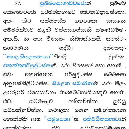
.
පුබ්බයොගාවචරො
ති
පුබ්බෙ
87
යොගාවචරො පුරිමත්තභාවෙ භාවනමනුයුත්තො.
අයං කිර කස්සපස්ස භගවතො සාසනෙ
පබ්බජිත්වාව බහූනි වස්සසහස්සානි සමණධම්මං
අකාසි, න පන විසෙසං නිබ්බත්තෙසි. තමත්ථං
කාරණෙන සද්ධිං දස්සෙතුං
‘‘බහලකිලෙසතායා’’
තිආදි වුත්තං.
එකන්තපරිසුද්ධස්සා
ති යථා විසෙසාවහො හොති
,
එවං එකන්තෙන පරිසුද්ධස්ස සබ්බසො
අනුපක්කිලිට්ඨස්ස.
සීලෙන සමාහිතා
ති යථා සීලං
උපරූපරි විසෙසාවහං නිබ්බෙධභාගියඤ්ච හොති,
එවං සම්මදෙව ආහිතචිත්තා සුට්ඨු
සම්පන්නචිත්තා. තථාභූතා තෙන සමන්නාගතා
හොන්තීති ආහ
‘‘සමුපෙතා’’
ති.
පතිට්ඨිතසභාවා
ති
සෙක්ඛත්තා එව යථාධිගතධම්මෙන