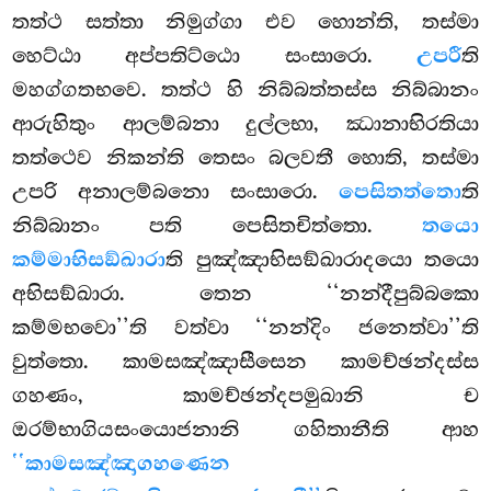
තත්ථ සත්තා නිමුග්ගා එව හොන්ති, තස්මා
හෙට්ඨා අප්පතිට්ඨො සංසාරො.
උපරී
ති
මහග්ගතභවෙ. තත්ථ හි නිබ්බත්තස්ස නිබ්බානං
ආරුහිතුං ආලම්බනා දුල්ලභා, ඣානාභිරතියා
තත්ථෙව නිකන්ති තෙසං බලවතී හොති, තස්මා
උපරි අනාලම්බනො සංසාරො.
පෙසිතත්තො
ති
නිබ්බානං පති පෙසිතචිත්තො.
තයො
කම්මාභිසඞ්ඛාරා
ති පුඤ්ඤාභිසඞ්ඛාරාදයො තයො
අභිසඞ්ඛාරා. තෙන ‘‘නන්දීපුබ්බකො
කම්මභවො’’ති වත්වා ‘‘නන්දිං ජනෙත්වා’’ති
වුත්තො. කාමසඤ්ඤාසීසෙන කාමච්ඡන්දස්ස
ගහණං, කාමච්ඡන්දපමුඛානි ච
ඔරම්භාගියසංයොජනානි ගහිතානීති ආහ
‘‘කාමසඤ්ඤාගහණෙන