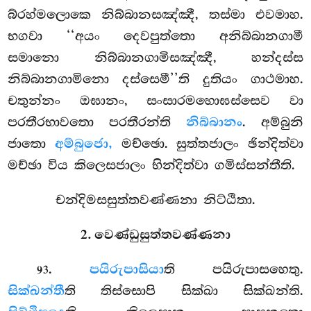
බ්රහ්මලොකෙ නිබ්බානසඤ්ඤී, තස්මා එවමාහ.
භගවා ‘‘අයං දෙවපුත්තො අනිබ්බානගාමී
සමානො නිබ්බානගාමිසඤ්ඤී, හන්දස්ස
නිබ්බානගාමිනො දස්සෙමී’’ති දුතියං ගාථමාහ.
චතුන්නං ඔඝානං, සංසාරමහොඝස්සෙව වා
පරතීරභාවතො පරතීරන්ති
නිබ්බානං
. අම්බුනි
ජාතො
අම්බුජො,
මච්ඡො. සුත්තජාලං ඡින්දිත්වා
මච්ඡා විය කිලෙසජාලං භින්දිත්වා ගමිස්සන්තීති.
චන්දිමසසුත්තවණ්ණනා නිට්ඨිතා.
2. වෙණ්ඩුසුත්තවණ්ණනා
.
පයිරුපාසියා
ති පයිරුපාසහෙතු.
93
සික්ඛන්තී
ති තිස්සොපි සික්ඛා සික්ඛන්ති.