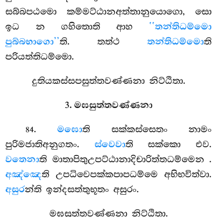
සබ්බපඨමො කම්මට්ඨානඅත්තානුයොගො, සො
ඉධ න ගහිතොති ආහ
‘‘තන්තිධම්මො
පුබ්බභාගො’’
ති. තත්ථ
තන්තිධම්මො
ති
පරියත්තිධම්මො.
දුතියකස්සපසුත්තවණ්ණනා නිට්ඨිතා.
3. මඝසුත්තවණ්ණනා
.
මඝො
ති
සක්කස්සෙතං නාමං
84
පුරිමජාතිඅනුගතං.
ස්වෙවා
ති සක්කො එව.
වතෙනා
ති මාතාපිතුඋපට්ඨානාදිචාරිත්තධම්මෙන
.
අඤ්ඤෙ
ති උපධිවෙපක්කපාපධම්මෙ අභිභවිත්වා.
අසුර
න්ති ඉන්දසත්තුභූතං අසුරං.
මඝසුත්තවණ්ණනා නිට්ඨිතා.