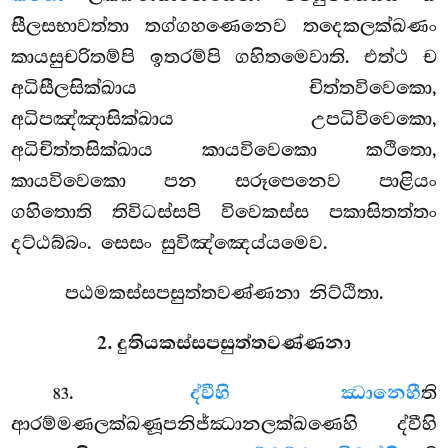
සීලසභාවත්තා තග්ගහණෙනෙව තදෙකලක්ඛණං
කායසුචරිතම්පි ඉතරම්පි ගහිතමෙවාති. එත්ථ ච
අධිසීලසික්ඛාය චිත්තවිවෙකො,
අධිපඤ්ඤාසික්ඛාය උපධිවිවෙකො,
අධිචිත්තසික්ඛාය කායවිවෙකො කථිතො,
කායවිවෙකො පන සරූපෙනෙව පාළියං
ගහිතොති තිවිධස්සපි විවෙකස්ස පකාසිතත්තං
දට්ඨබ්බං. සෙසං සුවිඤ්ඤෙය්යමෙව.
පඨමකස්සපසුත්තවණ්ණනා නිට්ඨිතා.
2. දුතියකස්සපසුත්තවණ්ණනා
.
ද්වීහි ඣානෙහී
ති
83
ආරම්මණලක්ඛණූපනිජ්ඣානලක්ඛණෙහි ද්වීහි