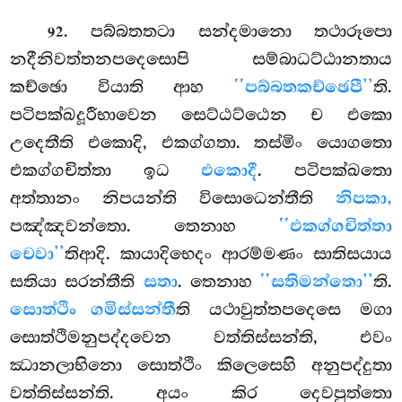
. පබ්බතතටා
සන්දමානො තථාරූපො
92
නදීනිවත්තනපදෙසොපි සම්බාධට්ඨානතාය
කච්ඡො වියාති ආහ
‘‘පබ්බතකච්ඡෙපී’’
ති.
පටිපක්ඛදූරීභාවෙන සෙට්ඨට්ඨෙන ච එකො
උදෙතීති එකොදි, එකග්ගතා. තස්මිං යොගතො
එකග්ගචිත්තා ඉධ
එකොදී
. පටිපක්ඛතො
අත්තානං නිපයන්ති විසොධෙන්තීති
නිපකා,
පඤ්ඤවන්තො. තෙනාහ
‘‘එකග්ගචිත්තා
චෙවා’’
තිආදි. කායාදිභෙදං ආරම්මණං සාතිසයාය
සතියා සරන්තීති
සතා
. තෙනාහ
‘‘සතිමන්තො’’
ති.
සොත්ථිං ගමිස්සන්තී
ති යථාවුත්තපදෙසෙ මගා
සොත්ථිමනුපද්දවෙන වත්තිස්සන්ති, එවං
ඣානලාභිනො සොත්ථිං කිලෙසෙහි අනුපද්දුතා
වත්තිස්සන්ති. අයං කිර දෙවපුත්තො