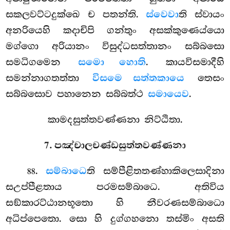
සකලවට්ටදුක්ඛෙ ච පතන්ති.
ස්වෙවා
ති ස්වායං
අනරියෙහි කදාචිපි ගන්තුං අසක්කුණෙය්යො
මග්ගො අරියානං විසුද්ධසත්තානං සබ්බසො
සමධිගමෙන
සමො හොති
. කායවිසමාදීහි
සමන්නාගතත්තා
විසමෙ සත්තකායෙ
තෙසං
සබ්බසොව පහානෙන සබ්බත්ථ
සමායෙව
.
කාමදසුත්තවණ්ණනා නිට්ඨිතා.
7. පඤ්චාලචණ්ඩසුත්තවණ්ණනා
.
සම්බාධෙ
ති සම්පීළිතතණ්හාකිලෙසාදිනා
88
සඋප්පීළතාය පරමසම්බාධෙ. අතිවිය
සඞ්කාරට්ඨානභූතො හි නීවරණසම්බාධො
අධිප්පෙතො. සො හි දුග්ගහනො තස්මිං අසති