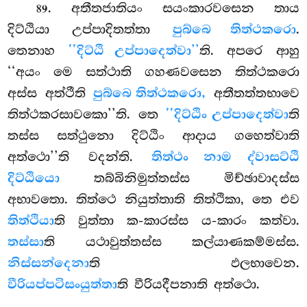
. අතීතජාතියං සයංකාරවසෙන තාය
89
දිට්ඨියා උප්පාදිතත්තා
පුබ්බෙ තිත්ථකරො
.
තෙනාහ
‘‘දිට්ඨි උප්පාදෙත්වා’’
ති. අපරෙ ආහු
‘‘අයං මෙ සත්ථාති ගහණවසෙන තිත්ථකරො
අස්ස අත්ථීති
පුබ්බෙ තිත්ථකරො,
අතීතත්තභාවෙ
තිත්ථකරසාවකො’’ති. තෙ
‘‘දිට්ඨිං උප්පාදෙත්වා
ති
තස්ස සත්ථුනො දිට්ඨිං ආදාය ගහෙත්වාති
අත්ථො’’ති වදන්ති.
තිත්ථං නාම ද්වාසට්ඨි
දිට්ඨියො
තබ්බිනිමුත්තස්ස මිච්ඡාවාදස්ස
අභාවතො. තිත්ථෙ නියුත්තාති තිත්ථිකා, තෙ එව
තිත්ථියා
ති වුත්තා ක-කාරස්ස ය-කාරං කත්වා.
තස්සා
ති යථාවුත්තස්ස කල්යාණකම්මස්ස.
නිස්සන්දෙනා
ති ඵලභාවෙන.
වීරියප්පටිසංයුත්තා
ති වීරියදීපනාති අත්ථො.