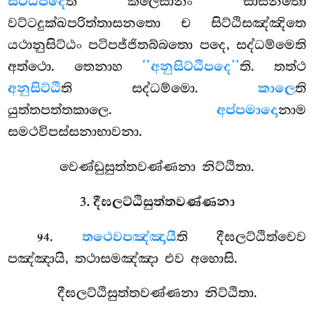
සිට්ඨිපදෙ
ති කිලෙසානං සාසනතො
වට්ටදුක්ඛපරිත්තාසනතො ච සිට්ඨිසඤ්ඤිතෙ
යථානුසිට්ඨං පටිපජ්ජිතබ්බතො පදෙ, සද්ධම්මෙති
අත්ථො. තෙනාහ
‘‘අනුසිට්ඨිපදෙ’’
ති. තත්ථ
අනුසිට්ඨී
ති සද්ධම්මො.
කාලෙ
ති
යුත්තපත්තකාලෙ.
අප්පමාදො
නාම
සමථවිපස්සනාභාවනා.
වෙණ්ඩුසුත්තවණ්ණනා නිට්ඨිතා.
3. දීඝලට්ඨිසුත්තවණ්ණනා
.
තථෙව
පඤ්ඤායී
ති දීඝලට්ඨිත්වෙව
94
පඤ්ඤායි, තථාසමඤ්ඤා එව අහොසි.
දීඝලට්ඨිසුත්තවණ්ණනා නිට්ඨිතා.