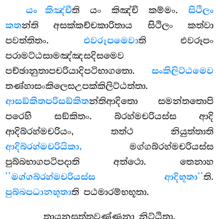
යං කිඤ්චී
ති යං කිඤ්චි කම්මං.
සිථිලං
කත
න්ති අසක්කච්චකාරිතාය සිථිලං කත්වා
පවත්තිතං.
එවරූපමෙවා
ති එවරූපං
පරාමට්ඨසාමඤ්ඤසදිසමෙව
පච්ඡානුතාපචරියාදිපටිභාගතො.
සංකිලිට්ඨමෙව
තණ්හාසංකිලෙසඋපක්කිලිට්ඨත්තා.
ආසඞ්කිතපරිසඞ්කිත
න්තිආදිතො සමන්තතොපි
පරෙහි සඞ්කිතං. බ්රහ්මචරියස්ස ආදි
ආදිබ්රහ්මචරියං, තත්ථ නියුත්තාති
ආදිබ්රහ්මචරියිකා,
මග්ගබ්රහ්මචරියස්ස
පුබ්බභාගපටිපදාති අත්ථො. තෙනාහ
‘‘මග්ගබ්රහ්මචරියස්ස ආදිභූතා’’
ති.
පුබ්බපධානභූතා
ති පඨමාරම්භභූතා.
තායනසුත්තවණ්ණනා නිට්ඨිතා.