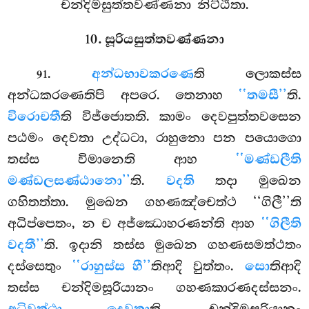
චන්දිමසුත්තවණ්ණනා නිට්ඨිතා.
10. සූරියසුත්තවණ්ණනා
.
අන්ධභාවකරණෙ
ති ලොකස්ස
91
අන්ධකරණෙතිපි අපරෙ. තෙනාහ
‘‘තමසී’’
ති.
විරොචතී
ති විජ්ජොතති. කාමං දෙවපුත්තවසෙන
පඨමං දෙවතා උද්ධටා, රාහුනො පන පයොගො
තස්ස විමානෙති ආහ
‘‘මණ්ඩලීති
මණ්ඩලසණ්ඨානො’’
ති.
වදති
තදා මුඛෙන
ගහිතත්තා. මුඛෙන ගහණඤ්චෙත්ථ ‘‘ගිලී’’ති
අධිප්පෙතං, න ච අජ්ඣොහරණන්ති ආහ
‘‘ගිලීති
වදතී’’
ති. ඉදානි තස්ස මුඛෙන ගහණසමත්ථතං
දස්සෙතුං
‘‘රාහුස්ස හී’’
තිආදි වුත්තං.
සො
තිආදි
තස්ස චන්දිමසූරියානං ගහණකාරණදස්සනං.
ති චන්දිමසූරියානං