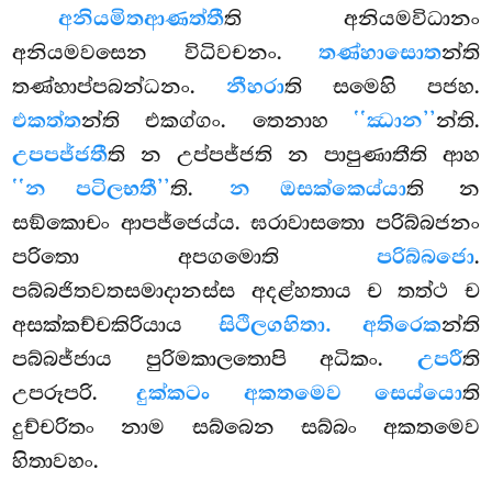
අනියමිතආණත්තී
ති අනියමවිධානං
අනියමවසෙන විධිවචනං.
තණ්හාසොත
න්ති
තණ්හාප්පබන්ධනං.
නීහරා
ති සමෙහි පජහ.
එකත්ත
න්ති එකග්ගං. තෙනාහ
‘‘ඣාන’’
න්ති.
උපපජ්ජතී
ති න උප්පජ්ජති න පාපුණාතීති ආහ
‘‘න පටිලභතී’’
ති.
න ඔසක්කෙය්යා
ති න
සඞ්කොචං ආපජ්ජෙය්ය. ඝරාවාසතො පරිබ්බජනං
පරිතො අපගමොති
පරිබ්බජො
.
පබ්බජිතවතසමාදානස්ස අදළ්හතාය ච තත්ථ ච
අසක්කච්චකිරියාය
සිථිලගහිතා. අතිරෙක
න්ති
පබ්බජ්ජාය පුරිමකාලතොපි අධිකං.
උපරී
ති
උපරූපරි.
දුක්කටං අකතමෙව සෙය්යො
ති
දුච්චරිතං නාම සබ්බෙන සබ්බං අකතමෙව
හිතාවහං.