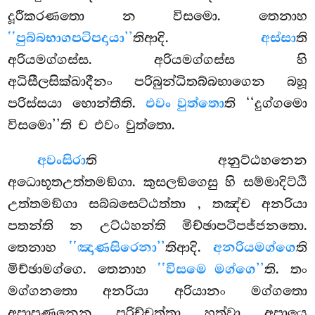
දූරීකරණතො න විසමො. තෙනාහ
‘‘පුබ්බභාගපටිපදායා’’
තිආදි.
අස්සා
ති
අරියමග්ගස්ස. අරියමග්ගස්ස හි
අධිසීලසික්ඛාදීනං පරිබුන්ධිතබ්බභාගෙන බහූ
පරිස්සයා හොන්තීති.
එවං වුත්තො
ති ‘‘දුග්ගමො
විසමො’’ති ච එවං වුත්තො.
අවංසිරා
ති අනුට්ඨහනෙන
අධොභූතඋත්තමඞ්ගා. කුසලඞ්ගෙසු හි සම්මාදිට්ඨි
උත්තමඞ්ගා සබ්බසෙට්ඨත්තා
, තඤ්ච අනරියා
පතන්ති න උට්ඨහන්ති මිච්ඡාපටිපජ්ජනතො.
තෙනාහ
‘‘ඤාණසිරෙනා’’
තිආදි.
අනරියමග්ගෙ
ති
මිච්ඡාමග්ගෙ. තෙනාහ
‘‘විසමෙ මග්ගෙ’’
ති. තං
මග්ගනතො අනරියා අරියානං මග්ගතො
අපාපුණනෙන පරිච්චත්තා හුත්වා අපායෙ