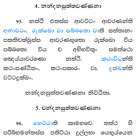
4. නන්දනසුත්තවණ්ණනා
. නත්ථි
එතස්ස ආවට්ටං ආවරණන්ති
95
අනාවටං
.
රුක්ඛො වා පබ්බතො වා
ති සත්තානං
පකතිචක්ඛුස්ස ආවරණභූතො රුක්ඛො විය
පබ්බතො විය ච අභිභවිතුං සමත්ථො
ඤෙය්යාවරණො නත්ථි.
කථංවිධ
න්ති
කථංසණ්ඨිතං, කථංපකාරං වා.
දුක්ඛ
න්ති
වට්ටදුක්ඛං.
නන්දනසුත්තවණ්ණනා නිට්ඨිතා.
5. චන්දනසුත්තවණ්ණනා
.
හෙට්ඨා
ති කාමභවෙ. තත්ථ හි
96
පරිබ්භමන්තස්ස පතිට්ඨා දුල්ලභා යෙභුය්යෙන