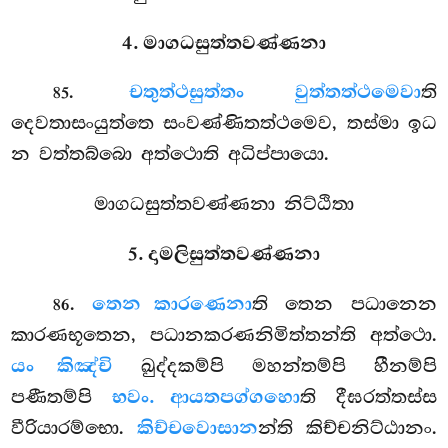
4. මාගධසුත්තවණ්ණනා
.
චතුත්ථසුත්තං වුත්තත්ථමෙවා
ති
85
දෙවතාසංයුත්තෙ සංවණ්ණිතත්ථමෙව, තස්මා ඉධ
න වත්තබ්බො අත්ථොති අධිප්පායො.
මාගධසුත්තවණ්ණනා නිට්ඨිතා
5. දාමලිසුත්තවණ්ණනා
.
තෙන කාරණෙනා
ති තෙන පධානෙන
86
කාරණභූතෙන, පධානකරණනිමිත්තන්ති අත්ථො.
යං කිඤ්චි
ඛුද්දකම්පි මහන්තම්පි හීනම්පි
පණීතම්පි
භවං. ආයතපග්ගහො
ති දීඝරත්තස්ස
වීරියාරම්භො.
කිච්චවොසාන
න්ති කිච්චනිට්ඨානං.