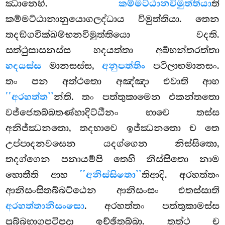
ඣානෙහි.
කම්මට්ඨානවිමුත්තියා
ති
කම්මට්ඨානානුයොගලද්ධාය විමුත්තියා. තෙන
තදඞ්ගවික්ඛම්භනවිමුත්තියො වදති.
සත්ථුසාසනස්ස හදයත්තා අබ්භන්තරත්තා
හදයස්ස
මානසස්ස,
අනුපත්තිං
පටිලාභමානසං.
තං පන අත්ථතො අඤ්ඤා එවාති ආහ
‘‘අරහත්ත’’
න්ති. තං පත්තුකාමෙන එකන්තතො
වජ්ජෙතබ්බතණ්හාදිට්ඨීනං භාවෙ තස්ස
අනිජ්ඣනතො, තදභාවෙ ඉජ්ඣනතො ච තෙ
උප්පාදනවසෙන යදග්ගෙන නිස්සිතො,
තදග්ගෙන පනායම්පි තෙහි නිස්සිතො නාම
හොතීති ආහ
‘‘අනිස්සිතො’’
තිආදි. අරහත්තං
ආනිසංසිතබ්බට්ඨෙන ආනිසංසං එතස්සාති
අරහත්තානිසංසො
. අරහත්තං පත්තුකාමස්ස
පුබ්බභාගපටිපදා ඉච්ඡිතබ්බා. තත්ථ ච