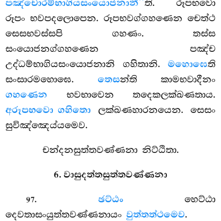
පඤ්චොරම්භාගියසංයොජනානී’’
ති. රූපභවො
රූපං භවපදලොපෙන. රූපභවග්ගහණෙන චෙත්ථ
සෙසභවස්සපි ගහණං. තස්ස
සංයොජනග්ගහණෙන පඤ්ච
උද්ධම්භාගියසංයොජනානි ගහිතානි.
මහොඝෙ
ති
සංසාරමහොඝෙ.
තෙස
න්ති කාමභවාදීනං
ගහණෙන
භවභාවෙන තදෙකලක්ඛණතාය.
අරූපභවො ගහිතො
ලක්ඛණහාරනයෙන. සෙසං
සුවිඤ්ඤෙය්යමෙව.
චන්දනසුත්තවණ්ණනා නිට්ඨිතා.
6. වාසුදත්තසුත්තවණ්ණනා
.
ඡට්ඨං
හෙට්ඨා
97
දෙවතාසංයුත්තවණ්ණනායං
වුත්තත්ථමෙව
.