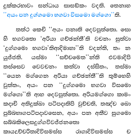
දුක්කරභාවං සන්ධාය සාසඞ්කං වදති. තෙනාහ
‘‘අයං පන දුග්ගමො භගවා විසමො මග්ගො’’
ති.
තත්ථ
කෙචි ‘‘අයං පනාති දෙවපුත්තො. සො
හි භගවතො ‘අරියා ගච්ඡන්තී’ති වචනං සුත්වා
‘දුග්ගමො භගවා’තිආදිමාහා’’ති වදන්ති, තං න
යුජ්ජති. යස්මා ‘‘සච්චමෙත’’න්ති එවමාදිපි
තස්සෙව වෙවචනං කත්වා දස්සිතං, තස්මා
‘‘යෙන මග්ගෙන අරියා ගච්ඡන්තී’’ති තුම්හෙහි
වුත්තං, අයං පන ‘‘දුග්ගමො භගවා විසමො
මග්ගො’’ති ආහ දෙවපුත්තො. අරියමග්ගො කාමං
කදාචි අතිදුක්ඛා පටිපදාතිපි වුච්චති, තඤ්ච ඛො
පුබ්බභාගපටිපදාවසෙන, අයං පන අතීව සුගමො
සබ්බකිලෙසදුග්ගවිවජ්ජනතො
කායදුච්චරිතාදිවිසමස්ස රාගාදිවිසමස්ස ච