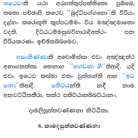
තථෙවා
ති යථා අරහත්තුප්පත්තිතො පුබ්බෙ,
තතො පච්ඡාපි තථෙව ‘‘බුද්ධිපග්ගහො’’ති වීරියං
දළ්හං කරොතූති කුප්පධම්මං විය මඤ්ඤමානො
වදති. දිට්ඨධම්මසුඛවිහාරාදිඅත්ථං පන
වීරියකරණං ඉච්ඡිතබ්බමෙව.
අසංකිණ්ණා
ති අවොමිස්සා එවං අඤ්ඤත්ථ
අනාගතත්තා. තෙනාහ
‘‘භගවතා හී’’
තිආදි. යදි
එවං ඉධෙව කස්මා එතං වුත්තන්ති ආහ
‘‘ඉධ
පනා’’
තිආදි.
පතිට්ඨ
න්ති නදී නාම
අනවට්ඨිතතීරා, තත්ථ පතිට්ඨාතබ්බට්ඨානං.
දාමලිසුත්තවණ්ණනා නිට්ඨිතා.
6. කාමදසුත්තවණ්ණනා