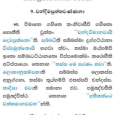
9. චන්දිමසුත්තවණ්ණනා
. විමානෙ
ගහිතෙ තංනිවාසීපි ගහිතො
90
හොතීති වුත්තං
‘‘චන්දවිමානවාසී
දෙවපුත්තො’’
ති.
සබ්බධී
ති සබ්බස්මා දුග්ගට්ඨානා
විප්පමුත්තොසි
භගවා ත්වං, තස්මා මය්හම්පි
ඉතො සම්බාධට්ඨානතො විප්පමොක්ඛං කරොහීති
අධිප්පායො. තෙනාහ
‘‘තස්ස මෙ සරණං භවා’’
ති.
ලොකානුකම්පකා
ති සබ්බස්ස
ලොකස්ස
අනුග්ගහා, තස්මා තුය්හම්පි එතස්සපි චන්දස්ස.
තාදිසා එවා
ති සමානා එව. පමුඤ්චසීති
පමුඤ්චිත්ථ. තෙනාහ
‘‘අතීතත්ථෙ
වත්තමානවචන’’
න්ති.