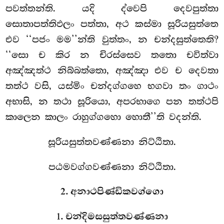
පවත්තන්ති. යදි ද්වෙපි දෙවපුත්තා
සොතාපත්තිඵලං පත්තා, අථ කස්මා සූරියසුත්තෙ
එව ‘‘පජං මම’’න්ති වුත්තං, න චන්දසුත්තෙති?
‘‘සො ච කිර න චිරස්සෙව තතො චවිත්වා
අඤ්ඤත්ථ නිබ්බත්තො, අඤ්ඤා එව ච දෙවතා
තත්ථ වසි, යස්මිං චන්දග්ගහෙ භගවා තං ගාථං
අභාසි, න තථා සූරියො, අපරභාගෙ පන තත්ථපි
කාලෙන කාලං රාහුග්ගහො හොතී’’ති වදන්ති.
සූරියසුත්තවණ්ණනා නිට්ඨිතා.
පඨමවග්ගවණ්ණනා නිට්ඨිතා.
2. අනාථපිණ්ඩිකවග්ගො
1. චන්දිමසසුත්තවණ්ණනා