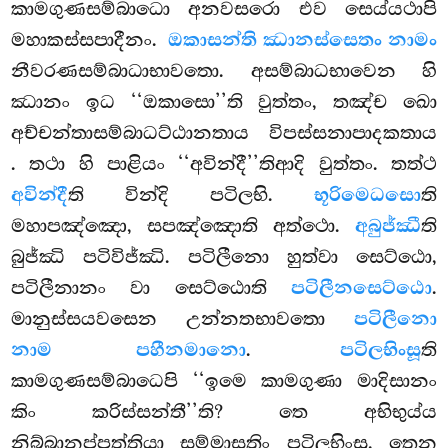
කාමගුණසම්බාධො අනවසරො එව සෙය්යථාපි
මහාකස්සපාදීනං.
ඔකාසන්ති ඣානස්සෙතං නාමං
නීවරණසම්බාධාභාවතො. අසම්බාධභාවෙන හි
ඣානං ඉධ ‘‘ඔකාසො’’ති වුත්තං, තඤ්ච ඛො
අච්චන්තාසම්බාධට්ඨානතාය විපස්සනාපාදකතාය
. තථා හි පාළියං ‘‘අවින්දී’’තිආදි වුත්තං. තත්ථ
අවින්දී
ති වින්දි පටිලභි.
භූරිමෙධසො
ති
මහාපඤ්ඤො, සපඤ්ඤොති අත්ථො.
අබුජ්ඣී
ති
බුජ්ඣි පටිවිජ්ඣි. පටිලීනො හුත්වා සෙට්ඨො,
පටිලීනානං වා සෙට්ඨොති
පටිලීනසෙට්ඨො
.
මානුස්සයවසෙන උන්නතභාවතො
පටිලීනො
නාම පහීනමානො
.
පටිලභිංසූ
ති
කාමගුණසම්බාධෙපි ‘‘ඉමෙ කාමගුණා මාදිසානං
කිං කරිස්සන්තී’’ති? තෙ අභිභුය්ය
නිබ්බානප්පත්තියා සම්මාසතිං පටිලභිංසු. තෙන