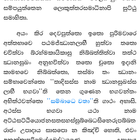
සම්පයුත්තෙන ලොකුත්තරසමාධිනාපි සුට්ඨු
සමාහිතා.
අයං කිර දෙවපුත්තො ඉතො පුරිමවාරෙ
අත්තභාවෙ පඨමජ්ඣානලාභී හුත්වා තතො
චවිත්වා බ්රහ්මකායිකාසු නිබ්බත්තිත්වා තත්ථ
ඣානසුඛං අනුභවිත්වා තතො චුතො ඉදානි
කාමභවෙ නිබ්බත්තො, තස්මා තං ඣානං
සම්භාවෙන්තො ‘‘තාදිසස්ස නාම ඣානසුඛස්ස
ලාභී භගවා’’ති තෙන ගුණෙන භගවන්තං
අභිත්ථවන්තො
‘‘සම්බාධෙ වතා’’
ති ගාථං අභාසි.
අථස්ස භගවා යථා නාම
අට්ඨසට්ඨියොජනසතසහස්සුබ්බෙධසිනෙරුපබ්බත
රාජං උපාදාය සාසපො න කිඤ්චි හොති, එවං
අනන්තාපරිමෙය්යබුද්ධගුණෙ උපාදාය