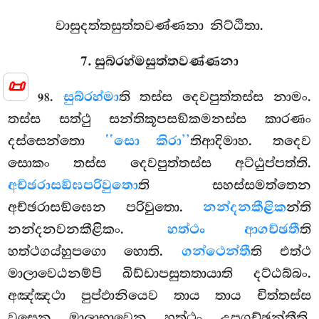
වාසුදත්තසුත්තවණ්ණනා නිට්ඨිතා.
7. සුබ්රහ්මසුත්තවණ්ණනා
📜
.
සුබ්රහ්මා
ති තස්ස දෙවපුත්තස්ස නාමං.
98
තස්ස සත්ථු සන්තිකූපසඞ්කමනස්ස කාරණං
දස්සෙන්තො
‘‘සො කිරා’’
තිආදිමාහ. තදෙව
සොකං තස්ස දෙවපුත්තස්ස අට්ඨුප්පත්ති.
අච්ඡරාසඞ්ඝපරිවුතො
ති සහස්සමත්තෙන
අච්ඡරාසඞ්ඝෙන පරිවුතො.
නන්දනකීළික
න්ති
නන්දනවනකීළිකං.
හත්ථං ආගච්ඡතී
ති
හත්ථගය්හුපගො හොති.
ගන්ථෙන්තී
ති එත්ථ
මාලාවෙඨනම්පි ඛිඩ්ඩාපසුතතායාති දට්ඨබ්බං.
අඤ්ඤථා පුප්ඵානියෙව තාය තාය චිත්තස්ස
වසෙන මාලාභාවෙන හත්ථං උපගච්ඡන්තීති.