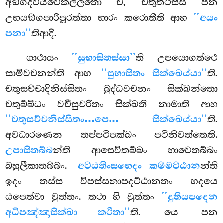
අඞ්ගද්වයවෙකල්ලතො ච, චතුත්ථස්ස පන
උභයඞ්ගපාරිපූරත්තා භාරං කරොතීති ආහ
‘‘අයං
පනා’’
තිආදි.
ගාථායං
‘‘සුභාසිතස්සා’’
ති උපයොගත්ථෙ
සාමිවචනන්ති ආහ
‘‘සුභාසිතං සික්ඛෙය්යා’’
ති.
චතුසච්චාදිනිස්සිතං බුද්ධවචනං සික්ඛන්තො
චතුබ්බිධං වචීසුචරිතං සික්ඛති නාමාති ආහ
‘‘චතුසච්චනිස්සිතං…පෙ… සික්ඛෙය්යා’’
ති.
අවධාරණෙන තප්පටිපක්ඛං පටිනිවත්තෙති.
උපාසිතබ්බ
න්ති ආසෙවිතබ්බං භාවෙතබ්බං
බහුලීකාතබ්බං.
අට්ඨතිංසභෙදං කම්මට්ඨාන
න්ති
ඉදං තස්ස විපස්සනාපදට්ඨානතං හදයෙ
ඨපෙත්වා වුත්තං. තථා හි වුත්තං
‘‘දුතියපදෙන
අධිපඤ්ඤාසික්ඛා කථිතා’’
ති. යෙ පන