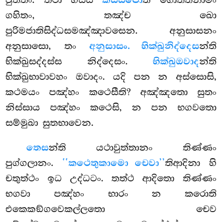
කස්සපො
ගහිතං, තඤ්ච ඛො
පුරිමජාතිසිද්ධසමඤ්ඤාවසෙන. අනුසාසනං
අනුසාසො, තං
අනුසාසං. භික්ඛුනිද්දෙස
න්ති
භික්ඛුසද්දස්ස නිද්දෙසං.
භික්ඛුඔවාද
න්ති
භික්ඛුභාවාවහං ඔවාදං. යදි පන න අස්සොසි,
කථමයං පඤ්හං කථෙසීති? අඤ්ඤතො සුතං
නිස්සාය පඤ්හං කථෙසි, න පන භගවතො
සම්මුඛා සුතභාවෙන.
තෙස
න්ති යථාවුත්තානං තිණ්ණං
පුග්ගලානං.
‘‘කථෙතුකාමො චෙවා’’
තිආදිනා හි
චතුත්ථං ඉධ උද්ධටං. තත්ථ ආදිතො තිණ්ණං
භගවා පඤ්හං භාරං න කරොති
එකෙකඞ්ගවෙකල්ලතො චෙව