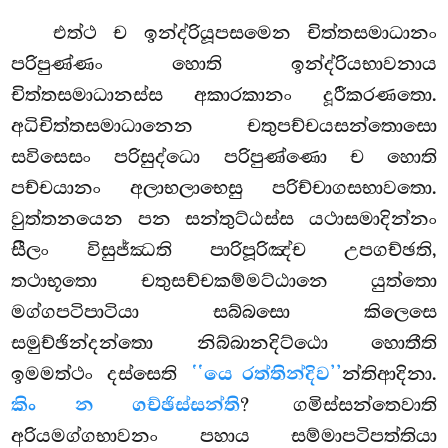
එත්ථ ච ඉන්ද්රියූපසමෙන චිත්තසමාධානං
පරිපුණ්ණං හොති ඉන්ද්රියභාවනාය
චිත්තසමාධානස්ස අකාරකානං දූරීකරණතො.
අධිචිත්තසමාධානෙන චතුපච්චයසන්තොසො
සවිසෙසං පරිසුද්ධො පරිපුණ්ණො ච හොති
පච්චයානං අලාභලාභෙසු පරිච්චාගසභාවතො.
වුත්තනයෙන පන සන්තුට්ඨස්ස යථාසමාදින්නං
සීලං විසුජ්ඣති පාරිපූරිඤ්ච උපගච්ඡති,
තථාභූතො චතුසච්චකම්මට්ඨානෙ යුත්තො
මග්ගපටිපාටියා සබ්බසො කිලෙසෙ
සමුච්ඡින්දන්තො නිබ්බානදිට්ඨො හොතීති
ඉමමත්ථං දස්සෙති
‘‘යෙ රත්තින්දිව’’
න්තිආදිනා.
කිං න ගච්ඡිස්සන්ති
? ගමිස්සන්තෙවාති
අරියමග්ගභාවනං පහාය සම්මාපටිපත්තියා