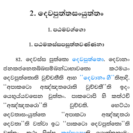
2. දෙවපුත්තසංයුත්තං
1. පඨමවග්ගො
1. පඨමකස්සපසුත්තවණ්ණනා
. දෙවස්ස
පුත්තො
දෙවපුත්තො
. දෙවානං
82
ජනකජනෙතබ්බසම්බන්ධාභාවතො කථමයං
දෙවපුත්තොති වුච්චතීති ආහ
‘‘දෙවානං හී’’
තිආදි.
‘‘අපාකටො අඤ්ඤතරොති වුච්චතී’’ති ඉදං
යෙභුය්යවසෙන වුත්තං. පාකටොපි හි කත්ථචි
‘‘අඤ්ඤතරො’’ති වුච්චති. හෙට්ඨා
දෙවතාසංයුත්තෙ ‘‘අපාකටා අඤ්ඤතරා
දෙවතා’’ති වත්වා ඉධ ‘‘පාකටො දෙවපුත්තො’’ති
වුත්තං. තථා හිස්ස
ති ගොත්තනාමං