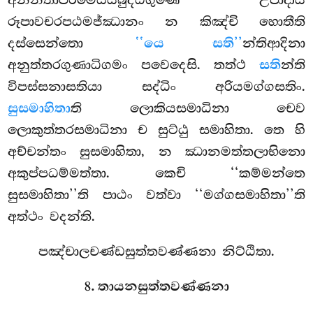
රූපාවචරපඨමජ්ඣානං න කිඤ්චි හොතීති
දස්සෙන්තො
‘‘යෙ සති’’
න්තිආදිනා
අනුත්තරගුණාධිගමං පවෙදෙසි. තත්ථ
සති
න්ති
විපස්සනාසතියා සද්ධිං අරියමග්ගසතිං.
සුසමාහිතා
ති ලොකියසමාධිනා චෙව
ලොකුත්තරසමාධිනා ච සුට්ඨු සමාහිතා. තෙ
හි
අච්චන්තං සුසමාහිතා, න ඣානමත්තලාභිනො
අකුප්පධම්මත්තා. කෙචි ‘‘කම්මන්තෙ
සුසමාහිතා’’ති පාඨං වත්වා ‘‘මග්ගසමාහිතා’’ති
අත්ථං වදන්ති.
පඤ්චාලචණ්ඩසුත්තවණ්ණනා නිට්ඨිතා.
8. තායනසුත්තවණ්ණනා