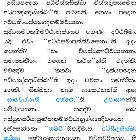
‘‘දුතියපදෙන අධිචිත්තසික්ඛා චිත්තවූපසමෙන
අධිපඤ්ඤාසික්ඛා’’ති
පඨන්ති, තෙසං පදෙන
අට්ඨතිංසප්පභෙදකම්මට්ඨානං
සුද්ධසමථකම්මට්ඨානස්සෙව ගහණං දට්ඨබ්බං.
යදි එවං ‘‘අට්ඨසමාපත්තිවසෙනා’’ති ඉදං
කථන්ති? ‘‘තං විපස්සනාධිට්ඨානානං
සමාපත්තීනං වසෙන
කථිත’’න්ති වදන්ති.
එවඤ්ච කත්වා ‘‘දුතියපදෙන
අධිපඤ්ඤාසික්ඛා’’ති ඉදං වචනං සමත්ථිතං
හොති. සික්ඛනං නාම ආසෙවනන්ති ආහ
‘‘භාවෙය්යාති අත්ථො’’
ති.
උපාසන
න්ති
පයිරුපාසනං. තඤ්ච ඛො
අස්සුතපරියාපුණනකම්මට්ඨානුග්ගහාදිවසෙන
දස්සෙන්තො
‘‘තම්පී’’
තිආදිමාහ.
අධිසීලසික්ඛා
කථිතා
ලක්ඛණහාරනයෙන. වචීසුචරිතස්ස හි