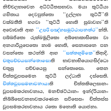
නිච්චලභාවෙන අධිට්ඨිතසභාවා. මයා තුට්ඨියා
ගහිතාය දෙවපුත්තො ‘‘දුල්ලභා තුට්ඨී’’ති
වක්ඛතීති භගවා ‘‘තුට්ඨි හොති සුඛාවහා’’ති
අවොචාති ආහ
‘‘උපරි පඤ්හසමුට්ඨාපනත්ථ’’
න්ති.
පබ්බජිතො රුක්ඛමූලිකො අබ්භොකාසිකො වා
අනගාරියුපෙතො නාම හොති, සෙනාසනෙ පන
වසන්තො කථන්ති ආහ
‘‘සත්තභූමිකෙ’’
තිආදි.
චතුපච්චයසන්තොසො
ති භාවනාභියොගසිද්ධො
චතූසු පච්චයෙසු සන්තොසො. තෙන
චිත්තවූපසමෙන තුට්ඨි ලද්ධාති දස්සෙති.
චිත්තවූපසමභාවනායා
ති චිත්තකිලෙසානං
වූපසමකරභාවනාය, මනච්ඡට්ඨානං ඉන්ද්රියානං
නිබ්බිසෙවනභාවකරණෙන සවිසෙසං චිත්තස්ස
වූපසමකරභාවනාය රතො මනොති යොජනා.