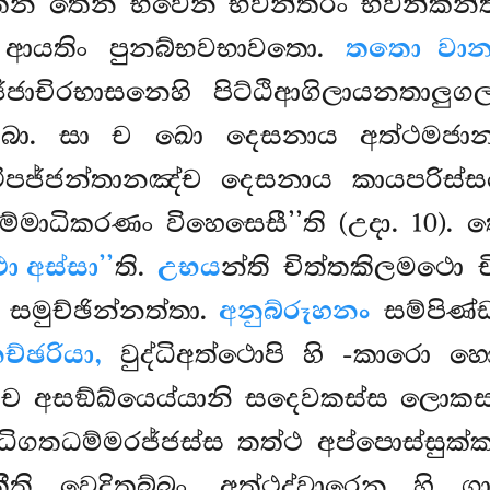
තෙන තෙන භවෙන භවන්තරං භවනිකන්ති
ආයතිං පුනබ්භවභාවතො.
තතො වාන
්ජාචිරභාසනෙහි පිට්ඨිආගිලායනතාල
්බා. සා ච ඛො දෙසනාය අත්ථමජානන
පජ්ජන්තානඤ්ච දෙසනාය කායපරිස්සම
්මාධිකරණං විහෙසෙසී’’ති (උදා. 10)
 අස්සා’’
ති.
උභය
න්ති චිත්තකිලමථො 
 සමුච්ඡින්නත්තා.
අනුබ්රූහනං
සම්පිණ්
ච්ඡරියා,
වුද්ධිඅත්ථොපි හි -කාරො හොත
ි ච අසඞ්ඛ්යෙය්යානි සදෙවකස්ස ලොක
ධිගතධම්මරජ්ජස්ස තත්ථ අප්පොස්සුක්
ත්තීති වෙදිතබ්බං. අත්ථද්වාරෙන හි