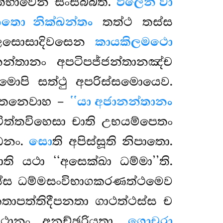
භාවෙන සංසිබ්බති.
ඵලෙන වා
තො නික්ඛන්තං
තත්ථ තස්ස
ුගලසොසාදිවසෙන
කායකිලමථො
්තානං අපටිපජ්ජන්තානඤ්ච
ොපි සත්ථු අපරිස්සමොයෙව.
. තෙනෙවාහ –
‘‘යා අජානන්තානං
චිත්තවිහෙසා චාති උභයම්පෙතං
ඩනං.
සො
ති අපිස්සූති නිපාතො.
ි යථා ‘‘අසෙක්ඛා ධම්මා’’ති.
ස්ස ධම්මසංවිභාගකරණත්ථමෙව
කතාපත්තිදීපනතා ගාථත්ථස්ස ච
 ගාථානං අනච්ඡරියතා.
ගොචරා