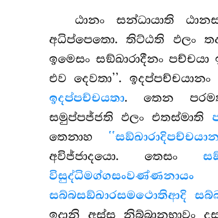
ඨානං සන්ධායාති ඨාන
අධිප්පෙතො. තිට්ඨති ඵලං තද
ඉමෙසං සඞ්ඛාරාදීනං පච්චයා 
එව දෙවතා’’. ඉදප්පච්චයානං
ඉදප්පච්චයතා
. තෙන පරමත්
සමුප්පජ්ජති ඵලං එතස්මාති
තෙනාහ
‘‘සඞ්ඛාරාදිපච්ච
අවිජ්ජාදයො. තෙසං
සඞ
විසුද්ධිමග්ගසංවණ්ණනායං
(ව
සබ්බසඞ්ඛාරසමථොතිආදි සබ්
ඉදානි අස්ස නිබ්බානභාවං ද