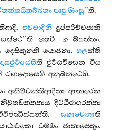
විතක්කයිතබ්බතං පාපුණිංසූ’’
ති.
තිආදි.
එවමාදීනි
දුප්පරිච්චජානි
සත්ථෙ’’ති කෙචි. හ බ්යත්තං,
 දෙසිතුන්ති යොජනා.
හල
න්ති
ොසඵුට්ඨෙහී
ති ඵුට්ඨවිසෙන විය
ි රාගදොසෙහි අනුබන්ධෙහි.
වං අනිච්චන්තිආදිනා ආකාරෙන
වුතචිත්තතාය දිට්ඨිරාගරත්තා
ජ්ඣිස්සන්ති.
සභාවෙනා
ති
 යාථාවතො ධම්මං ජානාපෙතුං.