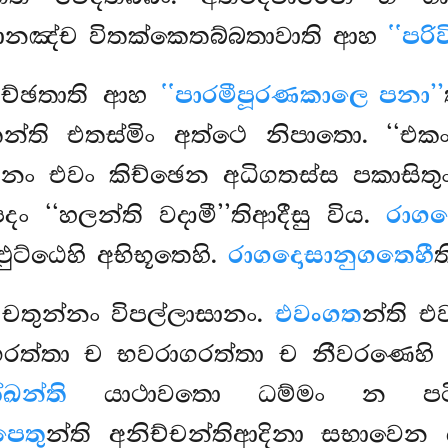
ට්ඨානඤ්ච විතක්කෙතබ්බතාවාති ආහ
‘‘පරි
කිච්ඡතාති ආහ
‘‘පාරමීපූරණකාලෙ පනා’’
තන්ති එතස්මිං අත්ථෙ නිපාතො. ‘‘එකං
ං එවං කිච්ඡෙන අධිගතස්ස පකාසිතුං
 ‘‘හලන්ති වදාමී’’තිආදීසු විය.
රාගද
්ඨෙහි අභිභූතෙහි.
රාගදොසානුගතෙහී
ත
ං චතුන්නං විපල්ලාසානං.
එවංගත
න්ති එ
ගරත්තා ච භවරාගරත්තා ච නීවරණෙහි නි
ඛන්ති
යාථාවතො ධම්මං න පටිවි
පෙතු
න්ති අනිච්චන්තිආදිනා සභාවෙන