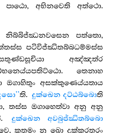
වා පාඨො, අභිනවෙති අත්ථො.
ඛං නිබ්බිජ්ඣනවසෙන පත්තො,
ත්තස්ස පටිවිජ්ඣිතබ්බධම්මස්ස
ණ්ඩසූචියා අඤ්ඤත්ර
භනෙය්යපතිට්ඨො. තෙනාහ
 ඔගාහිතුං අසක්කුණෙය්යතාය
්දසො’’
ති.
දුක්ඛෙන දට්ඨබ්බො
ති
ා, තස්ස ඔගාහෙත්වා අනු අනු
ති.
දුක්ඛෙන අවබුජ්ඣිතබ්බො
ඛවෙ, කතමං නු ඛො දුක්කරතරං