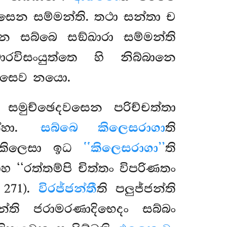
මවසෙන සම්මන්ති. තථා සන්තා ච
තෙන
සබ්බෙ සඞ්ඛාරා සම්මන්ති
ාරවිසංයුත්තෙ හි නිබ්බානෙ
 එසෙව නයො.
ි සමුච්ඡෙදවසෙන පරිච්චත්තා
ණ්හා.
සබ්බෙ කිලෙසරාගා
ති
වා කිලෙසා ඉධ
‘‘කිලෙසරාගා’’
ති
‘‘රත්තම්පි චිත්තං විපරිණතං
. 271).
විරජ්ජන්තී
ති පලුජ්ජන්ති
න්ති ජරාමරණාදිභෙදං සබ්බං