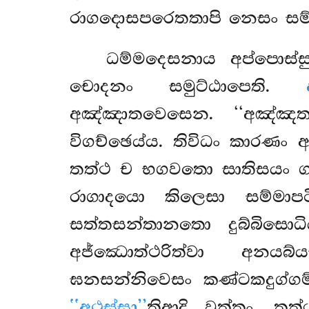
රාගදොසපරෙතතාපි නෙසං සම
ධම්මදෙසනාය
අප්පොස්
චොදනං සමුට්ඨාපෙති.
අඤ්ඤාතවෙසෙන. ‘‘අඤ්ඤත
විගච්ඡෙය්ය. තිවිධං කාරණං 
තත්ථ ච භගවතො සාතිසයං ගා
රාගාදයො කිලෙසා සම්මාප
සත්තසන්තානතො දුබ්බිසොධි
අජ්ඣොත්ථරිත්වා අනයබ්
ඝනසන්නිවෙසං කණ්ටකදුග්ගම්ප
‘‘අථස්සා’’
තිආදි වුත්තං. 