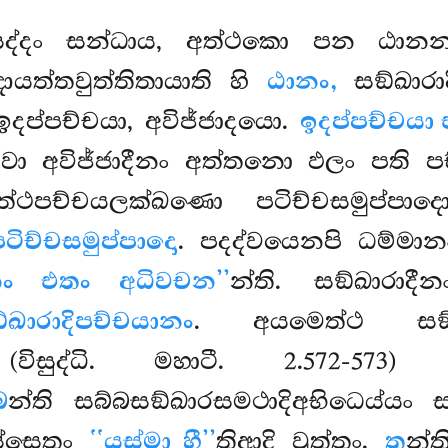
සද්දං සන්ධාය, අත්ථකො පන ඨානන්
ායත්තවුත්තිතායාති හි
ඨානං,
සඞ්ඛාරාද
ඉදප්පච්චයා, අවිජ්ජාදයො.
ඉදප්පච්චයා
 වා අවිජ්ජාදීනං අත්තනො ඵලං පති
ථපච්චයලක්ඛණො පටිච්චසමුප්පාද
පටිච්චසමුප්පාදො
. පදද්වයෙනපි ධම්මා
යානං එතං අධිවචන’’
න්ති. සඞ්ඛාරාදී
්ඛාරාදිපච්චයානං
. අයමෙත්ථ සඞ
ිසුද්ධි. මහාටී. 2.572-573)
බ
න්ති සබ්බසඞ්ඛාරසමථාදිඅභිධෙය්යං
ස්සෙතුං
‘‘යස්මා හී’’
තිආදි වුත්තං.
ත
න්ත