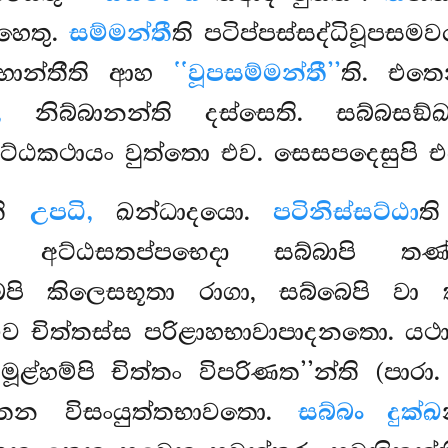
හෙතු.
සම්මන්තී
ති පටිප්පස්සද්ධිවූපස
හොන්තීති ආහ
‘‘වූපසම්මන්තී’’
ති. එ
,
නිබ්බානන්ති දස්සෙති. සබ්බසඞ්ඛ
අට්ඨකථායං වුත්තො එව. සෙසපදෙසුපි
්ති
උපධි,
ඛන්ධාදයො.
පටිනිස්සට්ඨා
ත
ි අට්ඨසතප්පභෙදා සබ්බාපි ත
බෙපි කිලෙසභූතා රාගා, සබ්බෙපි 
 චිත්තස්ස පරිළාහභාවාපාදනතො. යථාහ 
 මූළ්හම්පි චිත්තං විපරිණත’’න්ති (පාරා
ෙන විසංයුත්තභාවතො.
සබ්බං දුක්ඛ