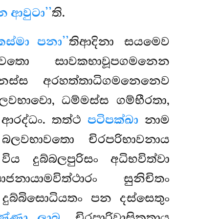
 ආවුටා’’
ති.
‘කස්මා පනා’’
තිආදිනා සයමෙව
තො සාවකභාවූපගමනෙන
නස්ස අරහත්තාධිගමනෙනෙව
බලවභාවො, ධම්මස්ස ගම්භීරතා,
 ආරද්ධං. තත්ථ
පටිපක්ඛා
නාම
 බලවභාවතො චිරපරිභාවනාය
 දුබ්බලපුරිසං අධිභවිත්වා
ායාමවිත්ථාරං සුනිචිතං
 දුබ්බිසොධියතං පන දස්සෙතුං
ණ්ණා ලාබු,
චිරපාරිවාසිකතාය