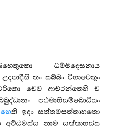
්ඛණහෙතුකො ධම්මදෙසනාය
උදපාදීති තං සබ්බං විභාවෙතුං
චරිතො චෙව ආචරන්තෙහි ච
ද්ධානං පඨමාභිසම්බොධියං
ාහෙ
ති ඉදං සත්තමසත්තාහතො
ය අට්ඨමස්ස නාම සත්තාහස්ස