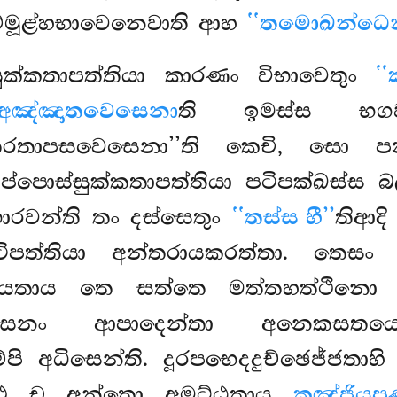
්මූළ්හභාවෙනෙවාති ආහ
‘‘තමොඛන්ධෙන
සුක්කතාපත්තියා කාරණං විභාවෙතුං
‘
අඤ්ඤාතවෙසෙනා
ති ඉමස්ස භගව
රතාපසවෙසෙනා’’ති කෙචි, සො ප
අප්පොස්සුක්කතාපත්තියා පටිපක්ඛස්ස 
රවන්ති තං දස්සෙතුං
‘‘තස්ස හී’’
තිආදි
ටිපත්තියා අන්තරායකරත්තා. තෙසං
යතාය තෙ සත්තෙ මත්තහත්ථිනො විය
යසනං ආපාදෙන්තා අනෙකසතයොජන
ි අධිසෙන්ති. දූරපභෙදදුච්ඡෙජ්ජතාහි
තත්ථ ච අන්තො අමට්ඨතාය
කඤ්ජියපු