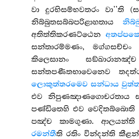
වා දුරභිසම්භවතරං වා’’ති (
නිබ්බුතසබ්බපරිළාහතාය
නිබ
අතිත්තිකරණට්ඨෙන
අතප්පක
සන්තාරම්මණං, මග්ගසච්චං
කිලෙසානං සඞ්ඛාරානඤ්ච
සන්තපණීතභාවෙනෙව තදත්
ලොකුත්තරමෙව සන්ධාය වුත්ත
එව නිපුණඤාණගොචරතාය ස
පණ්ඩිතෙහි එව වෙදිතබ්බොති
පඤ්ච කාමගුණා. ආලයන්ති
රමන්තී
ති රතිං වින්දන්ති කීළන