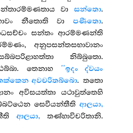
ං. සන්තාරම්මණතාය වා
සන්තො
.
භාවං නීතොති
වා
පණීතො
.
ධසච්චං සන්තං ආරම්මණන්ති
රම්මණං, අනුපසන්තසභාවානං
බපරිළාහත්තා නිබ්බුතො.
ඨබ්බා. තෙනාහ
‘‘ඉදං ද්වයං
තක්කෙන අවචරිතබ්බො
. තතො
ලානං අවිසයත්තා යථාවුත්තෙහි
බ්බට්ඨෙන සෙවීයන්තීති
ආලයා,
තීති
ආලයා,
තණ්හාවිචරිතානි.