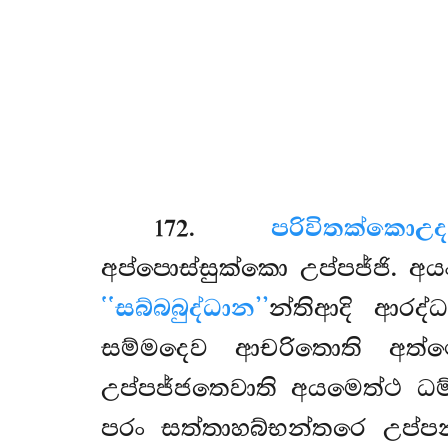
172
.
පරිවිතක්කො
උද
අප්පොස්සුක්කො උප්පජ්ජි. අය
‘‘සබ්බබුද්ධාන’’
න්තිආදි ආරද්
සම්මදෙව ආචරිතොති අත්ථ
උප්පජ්ජතෙවාති අයමෙත්ථ ධම
පරං සත්තාහබ්භන්තරෙ උප්ප