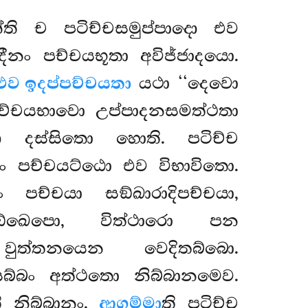
ති ච පටිච්චසමුප්පාදො එව
ීනං පච්චයභූතා අවිජ්ජාදයො.
 එව ඉදප්පච්චයතා
යථා ‘‘දෙවො
 පච්චයභාවො උප්පාදනසමත්ථතා
ො දස්සිතො හොති. පටිච්ච
නං පච්චයට්ඨො එව විභාවිතො.
නං පච්චයා සඞ්ඛාරාදිපච්චයා,
්ඛෙපො, විත්ථාරො පන
 වුත්තනයෙන වෙදිතබ්බො.
 සබ්බං අත්ථතො නිබ්බානමෙව.
ි නිබ්බානං.
ආගම්මා
ති පටිච්ච