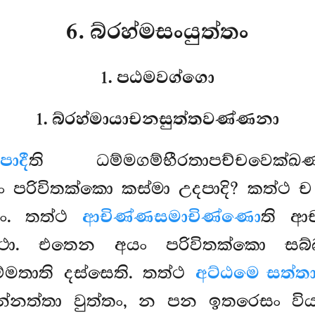
6. බ්රහ්මසංයුත්තං
1. පඨමවග්ගො
1. බ්රහ්මායාචනසුත්තවණ්ණනා
පාදී
ති ධම්මගම්භීරතාපච්චවෙක
ං පරිවිතක්කො කස්මා උදපාදි? කත්ථ ච 
ධං. තත්ථ
ආචිණ්ණසමාචිණ්ණො
ති ආ
ො. එතෙන අයං පරිවිතක්කො සබ්බබු
්මතාති දස්සෙති. තත්ථ
අට්ඨමෙ සත්ත
න්නත්තා වුත්තං, න පන ඉතරෙසං වි