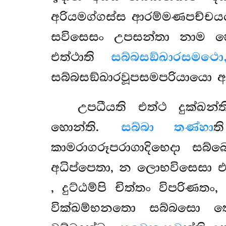
අරියමග්ගස්ස ආරම්මණපච්චය
සවිසෙසං උපසන්තා නාම 
එත්ථාති
සබ්බසඞ්ඛාරසමථො
සබ්බසඞ්ඛාරවූපසමපරියායො 
උපධීයති එත්ථ දුක්ඛන
හොන්ති.
සබ්බා තණ්හා
ත
කාමරාගරූපරාගාදිභෙදා සබ්
අධිප්පෙතා, න ලොභවිසෙසා එව
, දුට්ඨම්පි චිත්තං විපරිණතං,
වික්ඛම්භනතො සබ්බසො ත