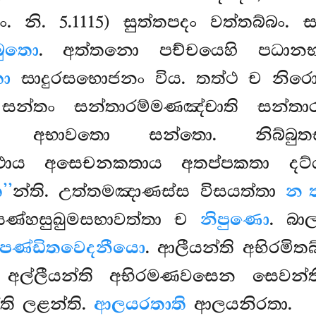
සං. නි. 5.1115) සුත්තපදං වත්තබ්බ
්බුතො
. අත්තනො පච්චයෙහි පධාන
ො
සාදුරසභොජනං විය. තත්ථ ච නිරො
 සන්තං සන්තාරම්මණඤ්චාති සන්තා
 අභාවතො සන්තො. නිබ්බුතසබ්
ථාය අසෙචනකතාය අතප්පකතා දට්
’’
න්ති. උත්තමඤාණස්ස විසයත්තා
න 
ණ්හසුඛුමසභාවත්තා ච
නිපුණො
. බා
පණ්ඩිතවෙදනීයො
. ආලීයන්ති අභිරමිත
 අල්ලීයන්ති අභිරමණවසෙන සෙවන්
්ති ලළන්ති.
ආලයරතාති
ආලයනිරතා.