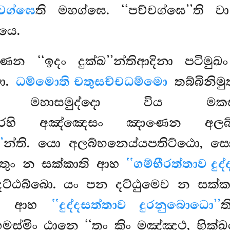
චග්ඝෙ
ති මහග්ඝෙ. ‘‘පච්චග්ඝෙ’’ති 
යෙ.
ෙන ‘‘ඉදං දුක්ඛ’’න්තිආදිනා පටිමු
ථො.
ධම්මොති චතුසච්චධම්මො
තබ්බිනිමු
 මහාසමුද්දො විය මකසතු
්භාරෙහි අඤ්ඤෙසං ඤාණෙන අලබ්
’
න්ති. යො අලබ්භනෙය්යපතිට්ඨො, සො
තුං න සක්කාති ආහ
‘‘ගම්භීරත්තාව දුද
ට්ඨබ්බො. යං පන දට්ඨුමෙව න සක්ක
ීති ආහ
‘‘දුද්දසත්තාව දුරනුබොධො’’
ස්මිං ඨානෙ ‘‘තං කිං මඤ්ඤථ, භික්