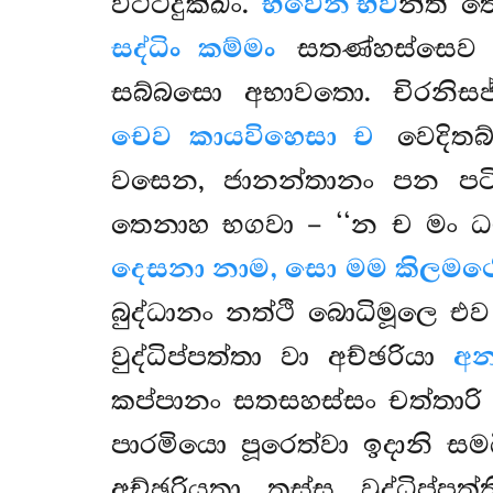
වට්ටදුක්ඛං.
භවෙන භව
න්ති 
සද්ධිං කම්මං
සතණ්හස්සෙව 
සබ්බසො අභාවතො. චිරනිසජ
චෙව කායවිහෙසා ච
වෙදිතබ
වසෙන, ජානන්තානං පන පටි
තෙනාහ භගවා – ‘‘න ච මං ධම
දෙසනා නාම, සො මම කිලමථො
බුද්ධානං නත්ථි බොධිමූලෙ එව
වුද්ධිප්පත්තා වා අච්ඡරියා
අන
කප්පානං සතසහස්සං චත්තාර
පාරමියො පූරෙත්වා ඉදානි සම
අච්ඡරියතා තස්ස වුද්ධිප්ප