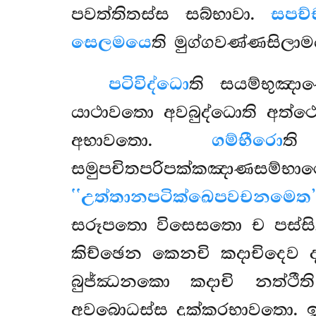
පවත්තිතස්ස සබ්භාවා.
සපච්
සෙලමයෙ
ති මුග්ගවණ්ණසිලාම
පටිවිද්ධො
ති සයම්භුඤාණ
යාථාවතො අවබුද්ධොති අත්
අභාවතො.
ගම්භීරො
ති
සමුපචිතපරිපක්කඤාණසම
‘‘උත්තානපටික්ඛෙපවචනමෙත’
සරූපතො විසෙසතො ච පස්සි
කිච්ඡෙන කෙනචි කදාචිදෙව ද
බුජ්ඣනකො කදාචි නත්ථ
අවබොධස්ස දුක්කරභාවතො. ඉම