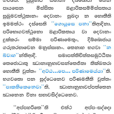
ගච්ඡති. සුඛුමාපි සමානා දිබ්බොජා තෙන
පායසෙන මිස්සිතා ඔළාරිකසම්මිස්සතාය
සුඛුමවත්ථුකානං දෙවානං සුඛදා න හොතීති
ඉමමත්ථං දස්සෙති
‘‘ගොයූසෙ පනා’’
තිආදිනා.
පරිභොගවත්ථුනො ඔළාරිකතාය වා දෙවානං
දුක්කරං සම්මා පරිණාමෙතුං, දිබ්බොජාය
ගරුතරභාවෙන මනුස්සානං. තෙනාහ භගවා
‘‘න
ඛ්වාහ’’
න්තිආදි. සමාපත්තිචිත්තසමුට්ඨිතා
තෙජොධාතු ඣානානුභාවසන්තෙජිතා තික්ඛතරා
හොතීති වුත්තං
‘‘අට්ඨ…පෙ… පරිණාමෙය්යා’’
ති.
භගවතො පන සුද්ධෙනෙව පරිණමතීති වුත්තං
‘‘පාකතිකෙනෙවා’’
ති, ඣානානුභාවප්පත්තෙන
ඣානෙන විනා සභාවසිද්ධෙනෙව.
‘‘අප්පහරිතෙ’’ති එත්ථ අප්ප-සද්දො