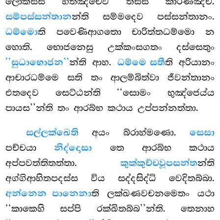
ලොකස්ස හිතඤ්චෙව තස්ස කාරණඤ්ච.
සම්පස්සන්තාන
න්ති සම්මදෙව පස්සන්තානං.
ධම්මො
ති පවෙණිආගතො චාරිත්තධම්මො න
හොති. භොජනෙසු උක්කංසගතං දස්සෙතුං
‘‘සුධාභොජන’’
න්ති ආහ.
ධම්මෙ සතී
ති අරියානං
ආචාරධම්මෙ සති තං ආලම්බිත්වා ජීවන්තානං
එතදෙව සෙට්ඨන්ති ‘‘සොමං භුඤ්ජෙය්ය
පායස’’න්ති තං ආරබ්භ කථාය උප්පන්නත්තා.
සල්ලක්ඛෙති
අයං බ්රාහ්මණො.
සෙසා
පච්චයා
නිද්දොසා
තෙ ආරබ්භ කථාය
අප්පවත්තිතත්තා.
කුක්කුච්චවූපසන්ත
න්ති
අග්ගිආහිතපදස්ස විය සද්දසිද්ධි වෙදිතබ්බා.
අන්නෙන පානෙනා
ති ලක්ඛණවචනමෙතං යථා
‘‘කාකෙහි සප්පි රක්ඛිතබ්බ’’න්ති. තෙනාහ