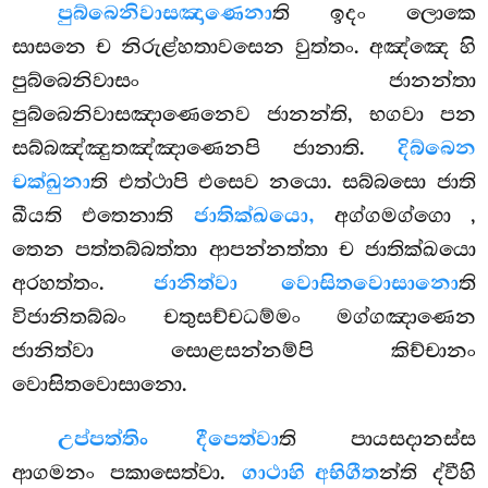
පුබ්බෙනිවාසඤාණෙනා
ති ඉදං ලොකෙ
සාසනෙ ච නිරුළ්හතාවසෙන වුත්තං. අඤ්ඤෙ හි
පුබ්බෙනිවාසං ජානන්තා
පුබ්බෙනිවාසඤාණෙනෙව ජානන්ති, භගවා පන
සබ්බඤ්ඤුතඤ්ඤාණෙනපි ජානාති.
දිබ්බෙන
චක්ඛුනා
ති එත්ථාපි එසෙව නයො. සබ්බසො ජාති
ඛීයති එතෙනාති
ජාතික්ඛයො,
අග්ගමග්ගො
,
තෙන පත්තබ්බත්තා ආපන්නත්තා ච ජාතික්ඛයො
අරහත්තං.
ජානිත්වා වොසිතවොසානො
ති
විජානිතබ්බං චතුසච්චධම්මං මග්ගඤාණෙන
ජානිත්වා සොළසන්නම්පි කිච්චානං
වොසිතවොසානො.
උප්පත්තිං දීපෙත්වා
ති පායසදානස්ස
ආගමනං පකාසෙත්වා.
ගාථාහි අභිගීත
න්ති ද්වීහි