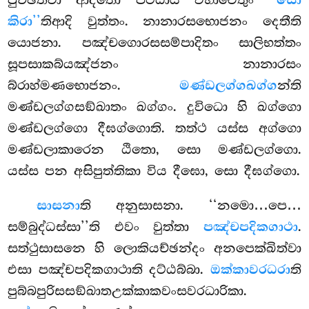
‘‘සො
කිරා’’
තිආදි වුත්තං. නානාරසභොජනං දෙතීති
යොජනා. පඤ්චගොරසසම්පාදිතං සාලිභත්තං
සූපසාකබ්යඤ්ජනං නානාරසං
බ්රාහ්මණභොජනං.
මණ්ඩලග්ගඛග්ග
න්ති
මණ්ඩලග්ගසඞ්ඛාතං ඛග්ගං. දුවිධො හි ඛග්ගො
මණ්ඩලග්ගො දීඝග්ගොති. තත්ථ යස්ස අග්ගො
මණ්ඩලාකාරෙන ඨිතො, සො මණ්ඩලග්ගො.
යස්ස පන අසිපුත්තිකා විය දීඝො, සො දීඝග්ගො.
සාසනා
ති අනුසාසනා. ‘‘නමො…පෙ…
සම්බුද්ධස්සා’’ති එවං වුත්තා
පඤ්චපදිකගාථා
.
සත්ථුසාසනෙ හි ලොකියච්ඡන්දං අනපෙක්ඛිත්වා
එසා පඤ්චපදිකගාථාති දට්ඨබ්බා.
ඔක්කාවරධරා
ති
පුබ්බපුරිසසඞ්ඛාතඋක්කාකවංසවරධාරිකා.