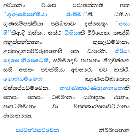
අරියානං වංසෙ පජාතත්තාති ආහ
‘‘ගුණසම්පත්තියා ජාතිමා’’
ති. ධිතියා
ගුණසම්පත්තියා පමුඛභාවං දස්සෙතුං
‘‘සො
හී’’
තිආදි වුත්තං. තත්ථ
ධිතියා
ති වීරියෙන. තඤ්හි
අනුප්පන්නානං කුසලධම්මානං
උප්පාදනපරිබ්රූහනෙහි තෙ ධාරෙති.
හිරියා
දොසෙ නිසෙධෙති,
සම්මදෙව පාපානං ජිගුච්ඡනෙ
සති තෙසං පවත්තියා අවසරො එව
නත්ථි.
මොනධම්මෙන
ඤාණසඞ්ඛාතෙන
ඔත්තප්පධම්මෙන.
කාරණාකාරණජානනකො
ති
තෙසං තෙසං
ධම්මානං යථාභූතං ඨානං,
පාපධම්මානං වා විප්පකාරසභාවට්ඨානං
ජානනකො.
පරමත්ථසච්චෙන
නිබ්බානෙන