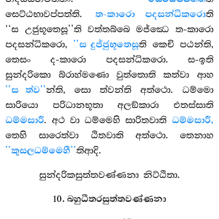
සෙට්ඨභාවප්පත්ති.
ත-කාරො පදසන්ධිකරො
ති
‘‘ස උජුභූතෙසූ’’ති වත්තබ්බෙ මජ්ඣෙ ත-කාරො
පදසන්ධිකරො,
‘‘ස දුජ්ජුභූතෙසූ
ති කෙචි පඨන්ති,
තෙසං ද-කාරො පදසන්ධිකරො. ස-ඉති
සුන්දරිකො බ්රාහ්මණො වුත්තොති කත්වා ආහ
‘‘ස ත්ව’’
න්ති, සො ත්වන්ති අත්ථො. ධම්මො
සාරියො පරිධානභූතා අලඞ්කාරා එතස්සාති
ධම්මසාරී
. අථ වා ධම්මෙහි සාරිතවාති
ධම්මසාරී,
තෙහි සාරෙත්වා ඨිතවාති අත්ථො. තෙනාහ
‘‘කුසලධම්මෙහී’’
තිආදි.
සුන්දරිකසුත්තවණ්ණනා නිට්ඨිතා.
10. බහුධීතරසුත්තවණ්ණනා