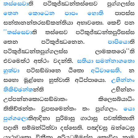
තස්සෙවා
ති පටිකුජ්ඣන්තස්සෙව පුග්ගලස්ස
තෙන කොධෙන පාපං හොති
පාපස්ස
සන්තානන්තරසඞ්කන්තියා අභාවතො. කෙචි පන
‘‘තස්සෙවා
ති තස්සෙව පටිකුජ්ඣන්තපුරිසස්ස
තෙන පටිකුජ්ඣනෙන.
පාපියො
ති
පටිකුජ්ඣන්තපුග්ගලස්ස ලාමකතරො’’ති
එවමෙත්ථ අත්ථං වදන්ති.
සතියා සමන්නාගතො
හුත්වා
පටිසඞ්ඛානෙ ඨිතො
අධිවාසෙති,
න
සහො මූළ්හො හුත්වාති අධිප්පායො.
උභින්නං
තිකිච්ඡන්ත
න්ති උභින්නං
උප්පන්නකොධසඞ්ඛාතං කිලෙසබ්යාධිං
තිකිච්ඡන්තං වූපසමෙන්තං තං පුග්ගලං.
යො
පුග්ගලො
තිආදිනා පුරිමාසු ගාථාසු පවත්තිතානි
පදානි සම්බන්ධිත්වා දස්සෙති. පඤ්චසු ඛන්ධෙසු
යාථාවතො විනීතා අරියධම්මස්ස කොවිදා නාම