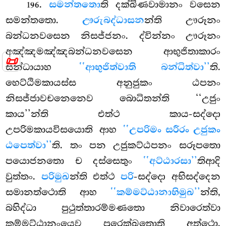
.
සමන්තතො
ති
දක්ඛිණවාමානං වසෙන
196
සමන්තතො.
ඌරුබද්ධාසන
න්ති ඌරූනං
බන්ධනවසෙන නිසජ්ජනං. ද්වින්නං ඌරූනං
අඤ්ඤමඤ්ඤබන්ධනවසෙන ආභුජිතාකාරං
📜
සන්ධායාහ
‘‘ආභුජිත්වාති බන්ධිත්වා’’
ති.
හෙට්ඨිමකායස්ස අනුජුකං ඨපනං
නිසජ්ජාවචනෙනෙව බොධිතන්ති ‘‘උජුං
කාය’’න්ති එත්ථ කාය-සද්දො
උපරිමකායවිසයොති ආහ
‘‘උපරිමං සරීරං උජුකං
ඨපෙත්වා’’
ති. තං පන උජුකට්ඨපනං සරූපතො
පයොජනතො ච දස්සෙතුං
‘‘අට්ඨාරසා’’
තිආදි
වුත්තං.
පරිමුඛ
න්ති එත්ථ
පරි
-සද්දො අභිසද්දෙන
සමානත්ථොති ආහ
‘‘කම්මට්ඨානාභිමුඛ’’
න්ති,
බහිද්ධා පුථුත්තාරම්මණතො නිවාරෙත්වා
කම්මට්ඨානංයෙව පුරෙක්ඛතොති අත්ථො.