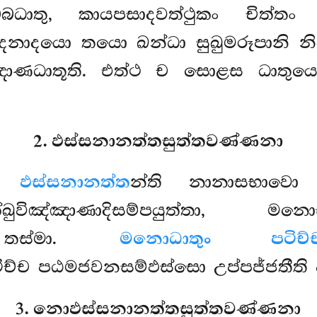
්බධාතු, කායපසාදවත්ථුකං චිත්තං
දයො තයො ඛන්ධා සුඛුමරූපානි නිබ්
ණධාතූති. එත්ථ ච සොළස ධාතුයො
2. ඵස්සනානත්තසුත්තවණ්ණනා
ති ඵස්සනානත්ත
න්ති නානාසභාවො 
්ඛුවිඤ්ඤාණාදිසම්පයුත්තා, ම
, තස්මා.
මනොධාතුං පටිච්ච
ච්ච පඨමජවනසම්ඵස්සො උප්පජ්ජතීති අ
3. නොඵස්සනානත්තසුත්තවණ්ණනා