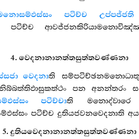
ොසම්ඵස්සං පටිච්ච උප්පජ්ජත
ං පටිච්ච ආවජ්ජනකිරියාමනොවිඤ්
4. වෙදනානානත්තසුත්තවණ්ණනා
ඵස්සජා වෙදනා
ති සම්පටිච්ඡනමනොධාතු
 නිබ්බත්තිඵාසුකත්ථං පන අනන්තරං
්ඵස්සං පටිච්චා
ති මනොද්වාරෙ 
්සං පටිච්ච දුතියජවනවෙදනාති අයමධ
5. දුතියවෙදනානානත්තසුත්තවණ්ණනා