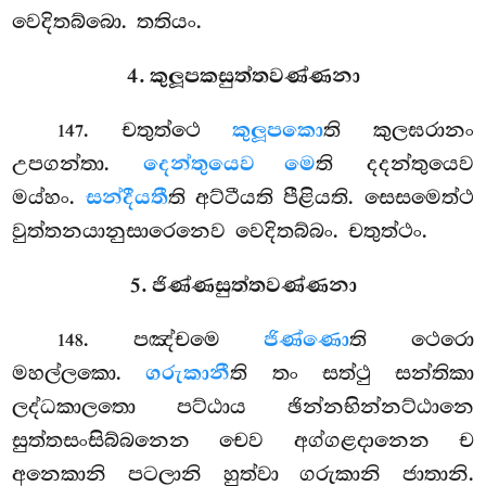
වෙදිතබ්බො. තතියං.
4. කුලූපකසුත්තවණ්ණනා
. චතුත්ථෙ
කුලූපකො
ති කුලඝරානං
147
උපගන්තා.
දෙන්තුයෙව මෙ
ති දදන්තුයෙව
මය්හං.
සන්දීයතී
ති අට්ටීයති පීළියති. සෙසමෙත්ථ
වුත්තනයානුසාරෙනෙව වෙදිතබ්බං. චතුත්ථං.
5. ජිණ්ණසුත්තවණ්ණනා
. පඤ්චමෙ
ජිණ්ණො
ති ථෙරො
148
මහල්ලකො.
ගරුකානී
ති තං සත්ථු සන්තිකා
ලද්ධකාලතො පට්ඨාය ඡින්නභින්නට්ඨානෙ
සුත්තසංසිබ්බනෙන චෙව අග්ගළදානෙන ච
අනෙකානි පටලානි හුත්වා ගරුකානි ජාතානි.