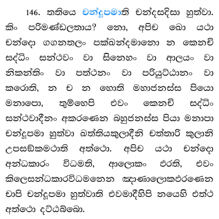
. තතියෙ
චන්දූපමා
ති චන්දසදිසා හුත්වා.
146
කිං පරිමණ්ඩලතාය? නො, අපිච ඛො යථා
චන්දො ගගනතලං පක්ඛන්දමානො න කෙනචි
සද්ධිං සන්ථවං වා සිනෙහං වා ආලයං වා
නිකන්තිං වා පත්ථනං වා පරියුට්ඨානං වා
කරොති, න ච න හොති මහාජනස්ස පියො
මනාපො, තුම්හෙපි එවං කෙනචි සද්ධිං
සන්ථවාදීනං අකරණෙන බහුජනස්ස පියා මනාපා
චන්දූපමා හුත්වා ඛත්තියකුලාදීනි චත්තාරි කුලානි
උපසඞ්කමථාති අත්ථො. අපිච යථා චන්දො
අන්ධකාරං විධමති, ආලොකං ඵරති, එවං
කිලෙසන්ධකාරවිධමනෙන ඤාණාලොකඵරණෙන
චාපි චන්දූපමා හුත්වාති එවමාදීහිපි නයෙහි එත්ථ
අත්ථො දට්ඨබ්බො.