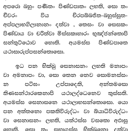
අපරො බහුං පණීතං පිණ්ඩපාතං
ලභති, සො තං
චීවරං විය චිරපබ්බජිත-බහුස්සුත-
අප්පලාභගිලානානං දත්වා
, තෙසං වා සෙසකං
පිණ්ඩාය වා චරිත්වා මිස්සකාහාරං භුඤ්ජන්තොපි
සන්තුට්ඨොව හොති. අයමස්ස පිණ්ඩපාතෙ
යථාසාරුප්පසන්තොසො.
ඉධ පන භික්ඛු සෙනාසනං ලභති මනාපං
වා අමනාපං වා, සො තෙන නෙව සොමනස්සං
න පටිඝං උප්පාදෙති, අන්තමසො
තිණසන්ථාරකෙනාපි යථාලද්ධෙනෙව තුස්සති.
අයමස්ස සෙනාසනෙ යථාලාභසන්තොසො. යො
පන අත්තනො පකතිවිරුද්ධං වා බ්යාධිවිරුද්ධං
වා සෙනාසනං ලභති, යත්ථස්ස වසතො අඵාසු
හොති, සො තං සභාගස්ස භික්ඛුනො දත්වා