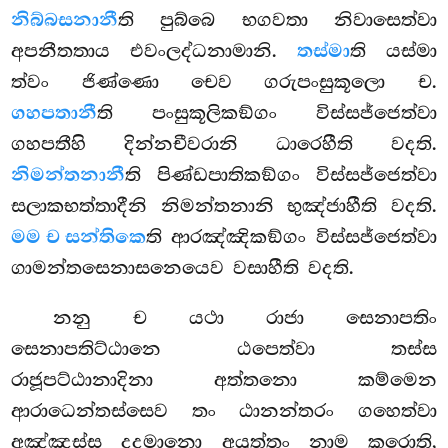
නිබ්බසනානී
ති පුබ්බෙ භගවතා නිවාසෙත්වා
අපනීතතාය එවංලද්ධනාමානි.
තස්මා
ති යස්මා
ත්වං ජිණ්ණො චෙව ගරුපංසුකූලො ච.
ගහපතානී
ති පංසුකූලිකඞ්ගං විස්සජ්ජෙත්වා
ගහපතීහි දින්නචීවරානි ධාරෙහීති වදති.
නිමන්තනානී
ති පිණ්ඩපාතිකඞ්ගං විස්සජ්ජෙත්වා
සලාකභත්තාදීනි
නිමන්තනානි භුඤ්ජාහීති වදති.
මම ච සන්තිකෙ
ති ආරඤ්ඤිකඞ්ගං විස්සජ්ජෙත්වා
ගාමන්තසෙනාසනෙයෙව වසාහීති වදති.
නනු ච යථා රාජා සෙනාපතිං
සෙනාපතිට්ඨානෙ ඨපෙත්වා තස්ස
රාජූපට්ඨානාදිනා අත්තනො කම්මෙන
ආරාධෙන්තස්සෙව තං ඨානන්තරං ගහෙත්වා
අඤ්ඤස්ස දදමානො අයුත්තං නාම කරොති,