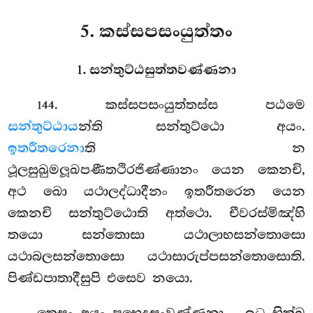
5. කස්සපසංයුත්තං
1. සන්තුට්ඨසුත්තවණ්ණනා
. කස්සපසංයුත්තස්ස
පඨමෙ
144
සන්තුට්ඨාය
න්ති සන්තුට්ඨො අයං.
ඉතරීතරෙනා
ති න
ථූලසුඛුමලූඛපණීතථිරජිණ්ණානං යෙන කෙනචි,
අථ ඛො යථාලද්ධාදීනං ඉතරීතරෙන යෙන
කෙනචි සන්තුට්ඨොති අත්ථො. චීවරස්මිඤ්හි
තයො සන්තොසා යථාලාභසන්තොසො
යථාබලසන්තොසො යථාසාරුප්පසන්තොසොති.
පිණ්ඩපාතාදීසුපි එසෙව නයො.
තෙසං අයං පභෙදසංවණ්ණනා – ඉධ භික්ඛු