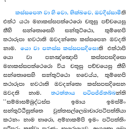
කස්සපෙන වා හි වො, භික්ඛවෙ, ඔවදිස්සාමී
ති
එත්ථ යථා මහාකස්සපත්ථෙරො චතූසු පච්චයෙසු
තීහි සන්තොසෙහි සන්තුට්ඨො, තුම්හෙපි
තථාරූපා භවථාති ඔවදන්තො කස්සපෙන ඔවදති
නාම.
යො වා පනස්ස කස්සපසදිසො
ති එත්ථාපි
යො වා පනඤ්ඤොපි
කස්සපසදිසො
මහාකස්සපත්ථෙරො විය චතූසු පච්චයෙසු තීහි
සන්තොසෙහි සන්තුට්ඨො භවෙය්ය, තුම්හෙපි
තථාරූපා භවථාති ඔවදන්තො කස්සපසදිසෙන
ඔවදති නාම.
තථත්තාය පටිපජ්ජිතබ්බ
න්ති
‘‘සම්මාසම්බුද්ධස්ස ඉමාය ඉමස්මිං
සන්තුට්ඨිසුත්තෙ වුත්තසල්ලෙඛාචාරපටිපත්තියා
කථනං නාම භාරො, අම්හාකම්පි
ඉමං පටිපත්තිං
පරිපූරං කත්වා පූරණං භාරොයෙව, ආගතො ඛො