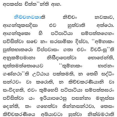
අපකස්ස චිත්ත’’න්ති ආහ.
නිච්චනවකා
ති නිච්චං නවකාව,
ආගන්තුකසදිසා එව හුත්වාති අත්ථො.
ආගන්තුකො හි පටිපාටියා සම්පත්තගෙහං
පවිසිත්වා සචෙ නං ඝරසාමිකා දිස්වා, ‘‘අම්හාකං
පුත්තභාතරො විප්පවාසං ගතා එවං විචරිංසූ’’ති
අනුකම්පමානා නිසීදාපෙත්වා භොජෙන්ති,
භුත්තමත්තොයෙව ‘‘තුම්හාකං භාජනං
ගණ්හථා’’ති උට්ඨාය පක්කමති, න තෙහි සද්ධිං
සන්ථවං වා කරොති, න කිච්චකරණීයානි වා
සංවිදහති, එවං තුම්හෙපි පටිපාටියා සම්පත්තඝරං
පවිසිත්වා යං ඉරියාපථෙසු පසන්නා මනුස්සා
දෙන්ති, තං ගහෙත්වා ඡින්නසන්ථවා, තෙසං
කිච්චකරණීයෙ අබ්යාවටා හුත්වා නික්ඛමථාති