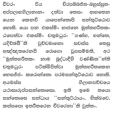
චීවරං විය චිරපබ්බජිත-බහුස්සුත-
අප්පලාභගිලානානං දත්වා තෙසං ආභතෙන
යෙන කෙනචි යාපෙන්තොපි
සන්තුට්ඨොව
හොති. යො පන එකස්මිං භාජනෙ මුත්තහරීතකං
ඨපෙත්වා එකස්මිං චතුමධුරං ‘‘ගණ්හ, භන්තෙ,
යදිච්ඡසී’’ති වුච්චමානො සචස්ස තෙසු
අඤ්ඤතරෙනපි රොගො වූපසම්මති, අථ
‘‘මුත්තහරීතකං නාම බුද්ධාදීහි වණ්ණිත’’න්ති
චතුමධුරං පටික්ඛිපිත්වා මුත්තහරීතකෙන
භෙසජ්ජං කරොන්තො පරමසන්තුට්ඨොව
හොති.
අයමස්ස ගිලානපච්චයෙ
යථාසාරුප්පසන්තොසො. ඉති ඉමෙ තයො
සන්තොසෙ සන්ධාය ‘‘සන්තුට්ඨායං, භික්ඛවෙ,
කස්සපො ඉතරීතරෙන චීවරෙනා’’ති වුත්තං.