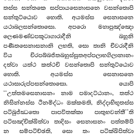
තස්ස සන්තකෙ සප්පායසෙනාසනෙ වසන්තොපි
සන්තුට්ඨොව හොති. අයමස්ස සෙනාසනෙ
යථාබලසන්තොසො. අපරො මහාපුඤ්ඤො
ලෙණමණ්ඩපකූටාගාරාදීනි බහූනි
පණීතසෙනාසනානි ලභති, සො තානි චීවරාදීනි
විය චිරපබ්බජිතබහුස්සුතඅප්පලාභගිලානානං
දත්වා යත්ථ කත්ථචි වසන්තොපි සන්තුට්ඨොව
හොති. අයමස්ස සෙනාසනෙ
යථාසාරුප්පසන්තොසො. යොපි
‘‘උත්තමසෙනාසනං නාම පමාදට්ඨානං, තත්ථ
නිසින්නස්ස ථිනමිද්ධං ඔක්කමති, නිද්දාභිභූතස්ස
පටිබුජ්ඣතො පාපවිතක්කා පාතුභවන්තී’’ති
පටිසඤ්චික්ඛිත්වා තාදිසං සෙනාසනං පත්තම්පි
න සම්පටිච්ඡති, සො තං පටික්ඛිපිත්වා