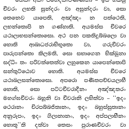
චීවරං ලභති සුන්දරං වා අසුන්දරං වා, සො
තෙනෙව යාපෙති, අඤ්ඤං න පත්ථෙති,
ලභන්තොපි න ගණ්හාති. අයමස්ස චීවරෙ
යථාලාභසන්තොසො. අථ පන පකතිදුබ්බලො වා
හොති ආබාධජරාභිභූතො වා, ගරුචීවරං
පාරුපන්තො කිලමති, සො සභාගෙන භික්ඛුනා
සද්ධිං තං පරිවත්තෙත්වා ලහුකෙන යාපෙන්තොපි
සන්තුට්ඨොව හොති. අයමස්ස චීවරෙ
යථාබලසන්තොසො. අපරො පණීතපච්චයලාභී
හොති, සො පට්ටචීවරාදීනං අඤ්ඤතරං
මහග්ඝචීවරං බහූනි වා චීවරානි ලභිත්වා – ‘‘ඉදං
ථෙරානං චිරපබ්බජිතානං, ඉදං බහුස්සුතානං
අනුරූපං, ඉදං ගිලානානං, ඉදං අප්පලාභීනං
හොතූ’’ති දත්වා තෙසං පුරාණචීවරං වා