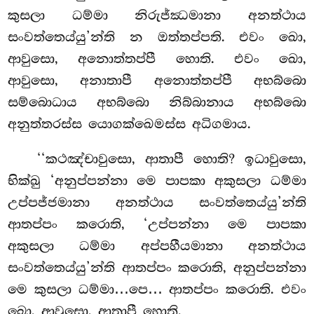
කුසලා ධම්මා නිරුජ්ඣමානා අනත්ථාය
සංවත්තෙය්යු’න්ති න ඔත්තප්පති. එවං
ඛො,
ආවුසො, අනොත්තප්පී හොති. එවං ඛො,
ආවුසො, අනාතාපී අනොත්තප්පී අභබ්බො
සම්බොධාය අභබ්බො නිබ්බානාය අභබ්බො
අනුත්තරස්ස යොගක්ඛෙමස්ස අධිගමාය.
‘‘කථඤ්චාවුසො, ආතාපී හොති? ඉධාවුසො,
භික්ඛු ‘අනුප්පන්නා මෙ පාපකා අකුසලා ධම්මා
උප්පජ්ජමානා අනත්ථාය සංවත්තෙය්යු’න්ති
ආතප්පං කරොති, ‘උප්පන්නා මෙ පාපකා
අකුසලා ධම්මා අප්පහීයමානා අනත්ථාය
සංවත්තෙය්යු’න්ති ආතප්පං කරොති, අනුප්පන්නා
මෙ කුසලා ධම්මා…පෙ… ආතප්පං කරොති. එවං
ඛො, ආවුසො, ආතාපී හොති.