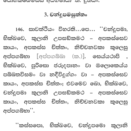
යොගක්ඛෙමස්ස අධිගමායා’’ති. දුතියං.
3. චන්දූපමසුත්තං
. සාවත්ථියං
විහරති…පෙ… ‘‘චන්දූපමා,
146
භික්ඛවෙ, කුලානි උපසඞ්කමථ – අපකස්සෙව
කායං, අපකස්ස චිත්තං, නිච්චනවකා කුලෙසු
අප්පගබ්භා
[අප්පගබ්බා (ක.)]
. සෙය්යථාපි
,
භික්ඛවෙ, පුරිසො ජරුදපානං වා ඔලොකෙය්ය
පබ්බතවිසමං වා නදීවිදුග්ගං වා – අපකස්සෙව
කායං, අපකස්ස චිත්තං; එවමෙව ඛො, භික්ඛවෙ,
චන්දූපමා කුලානි උපසඞ්කමථ – අපකස්සෙව
කායං, අපකස්ස චිත්තං, නිච්චනවකා කුලෙසු
අප්පගබ්භා’’.
‘‘කස්සපො, භික්ඛවෙ, චන්දූපමො කුලානි