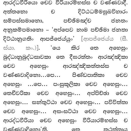
ආරද්ධවීරියො චෙව වීරියාරම්භස්ස ච වණ්ණවාදී.
අත්තනො ච දිට්ඨධම්මසුඛවිහාරං
සම්පස්සමානො, පච්ඡිමඤ්ච ජනතං
අනුකම්පමානො – ‘අප්පෙව නාම පච්ඡිමා ජනතා
දිට්ඨානුගතිං ආපජ්ජෙය්යුං’
[ආපජ්ජෙය්ය (සී.
ස්යා. කං.)]
. ‘යෙ කිර තෙ අහෙසුං
බුද්ධානුබුද්ධසාවකා තෙ දීඝරත්තං ආරඤ්ඤිකා
චෙව අහෙසුං ආරඤ්ඤිකත්තස්ස ච
වණ්ණවාදිනො…පෙ… පිණ්ඩපාතිකා චෙව
අහෙසුං
…පෙ… පංසුකූලිකා චෙව අහෙසුං…
තෙචීවරිකා චෙව අහෙසුං… අප්පිච්ඡා චෙව
අහෙසුං… සන්තුට්ඨා චෙව අහෙසුං… පවිවිත්තා
චෙව අහෙසුං… අසංසට්ඨා චෙව අහෙසුං…
ආරද්ධවීරියා චෙව අහෙසුං වීරියාරම්භස්ස ච
වණ්ණවාදිනො’ති. තෙ තථත්තාය