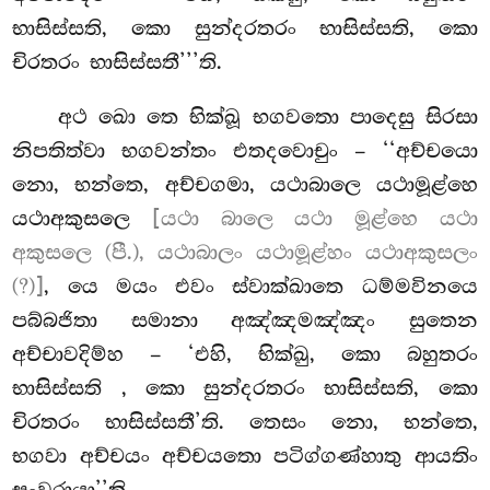
භාසිස්සති, කො සුන්දරතරං භාසිස්සති, කො
චිරතරං භාසිස්සතී’’’ති.
අථ ඛො තෙ භික්ඛූ භගවතො පාදෙසු සිරසා
නිපතිත්වා භගවන්තං එතදවොචුං – ‘‘අච්චයො
නො, භන්තෙ, අච්චගමා, යථාබාලෙ යථාමූළ්හෙ
යථාඅකුසලෙ
[යථා බාලෙ යථා මූළ්හෙ යථා
අකුසලෙ (පී.), යථාබාලං යථාමූළ්හං යථාඅකුසලං
(?)]
, යෙ මයං එවං ස්වාක්ඛාතෙ ධම්මවිනයෙ
පබ්බජිතා සමානා අඤ්ඤමඤ්ඤං සුතෙන
අච්චාවදිම්හ – ‘එහි, භික්ඛු, කො බහුතරං
භාසිස්සති
, කො සුන්දරතරං භාසිස්සති, කො
චිරතරං භාසිස්සතී’ති. තෙසං
නො, භන්තෙ,
භගවා අච්චයං අච්චයතො පටිග්ගණ්හාතු ආයතිං
සංවරායා’’ති.