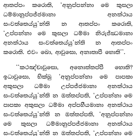
ආතප්පං කරොති, ‘අනුප්පන්නා මෙ කුසලා
ධම්මානුප්පජ්ජමානා අනත්ථාය
සංවත්තෙය්යු’න්ති න ආතප්පං කරොති,
‘උප්පන්නා මෙ කුසලා ධම්මා නිරුජ්ඣමානා
අනත්ථාය සංවත්තෙය්යු’න්ති න
ආතප්පං
කරොති. එවං ඛො, ආවුසො, අනාතාපී හොති’’.
‘‘කථඤ්චාවුසො, අනොත්තප්පී හොති?
ඉධාවුසො, භික්ඛු ‘අනුප්පන්නා මෙ පාපකා
අකුසලා ධම්මා උප්පජ්ජමානා අනත්ථාය
සංවත්තෙය්යු’න්ති න ඔත්තප්පති, ‘උප්පන්නා මෙ
පාපකා අකුසලා ධම්මා අප්පහීයමානා අනත්ථාය
සංවත්තෙය්යු’න්ති න ඔත්තප්පති, ‘අනුප්පන්නා
මෙ කුසලා ධම්මානුප්පජ්ජමානා අනත්ථාය
සංවත්තෙය්යු’න්ති න ඔත්තප්පති, ‘උප්පන්නා මෙ