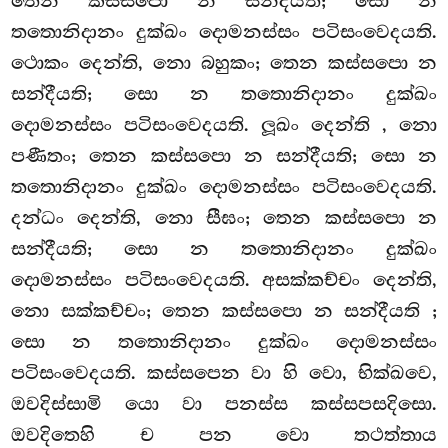
තෙන කස්සපො න සන්දීයති; සො න
තතොනිදානං දුක්ඛං දොමනස්සං පටිසංවෙදයති.
ථොකං දෙන්ති, නො බහුකං; තෙන කස්සපො න
සන්දීයති; සො න තතොනිදානං දුක්ඛං
දොමනස්සං පටිසංවෙදයති. ලූඛං දෙන්ති
, නො
පණීතං; තෙන කස්සපො න සන්දීයති; සො න
තතොනිදානං දුක්ඛං දොමනස්සං පටිසංවෙදයති.
දන්ධං දෙන්ති, නො සීඝං; තෙන කස්සපො න
සන්දීයති; සො න තතොනිදානං දුක්ඛං
දොමනස්සං පටිසංවෙදයති. අසක්කච්චං දෙන්ති,
නො සක්කච්චං; තෙන කස්සපො න සන්දීයති
;
සො න තතොනිදානං දුක්ඛං දොමනස්සං
පටිසංවෙදයති. කස්සපෙන වා හි වො, භික්ඛවෙ,
ඔවදිස්සාමි යො වා පනස්ස කස්සපසදිසො.
ඔවදිතෙහි ච පන වො තථත්තාය