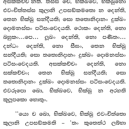
අසක්කච්ච’න්ති. තස්ස චෙ, භික්ඛවෙ, භික්ඛුනො
එවංචිත්තස්ස කුලානි උපසඞ්කමතො න දෙන්ති,
තෙන භික්ඛු සන්දීයති; සො තතොනිදානං දුක්ඛං
දොමනස්සං පටිසංවෙදයති. ථොකං දෙන්ති, නො
බහුකං…පෙ… ලූඛං දෙන්ති, නො පණීතං…
දන්ධං දෙන්ති, නො සීඝං, තෙන භික්ඛු
සන්දීයති; සො තතොනිදානං
දුක්ඛං දොමනස්සං
පටිසංවෙදයති. අසක්කච්චං දෙන්ති, නො
සක්කච්චං; තෙන භික්ඛු සන්දීයති; සො
තතොනිදානං දුක්ඛං දොමනස්සං පටිසංවෙදයති.
එවරූපො ඛො, භික්ඛවෙ, භික්ඛු න අරහති
කූලූපකො හොතුං.
‘‘යො ච ඛො, භික්ඛවෙ, භික්ඛු එවංචිත්තො
කුලානි උපසඞ්කමති – ‘තං කුතෙත්ථ ලබ්භා