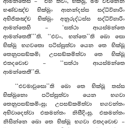
ආමන්තෙසි – ‘‘එහි ත්වං, භික්ඛු, මම වචනෙන
භණ්ඩඤ්ච භික්ඛුං ආනන්දස්ස සද්ධිවිහාරිං
අභිජිකඤ්ච භික්ඛුං අනුරුද්ධස්ස සද්ධිවිහාරිං
ආමන්තෙහි – ‘සත්ථා ආයස්මන්තෙ
ආමන්තෙතී’’’ති. ‘‘එවං, භන්තෙ’’ති ඛො සො
භික්ඛු භගවතො පටිස්සුත්වා යෙන තෙ භික්ඛූ
තෙනුපසඞ්කමි; උපසඞ්කමිත්වා තෙ භික්ඛූ
එතදවොච – ‘‘සත්ථා ආයස්මන්තෙ
ආමන්තෙතී’’ති.
‘‘එවමාවුසො’’ති ඛො තෙ භික්ඛූ තස්ස
භික්ඛුනො පටිස්සුත්වා යෙන භගවා
තෙනුපසඞ්කමිංසු; උපසඞ්කමිත්වා භගවන්තං
අභිවාදෙත්වා එකමන්තං නිසීදිංසු. එකමන්තං
නිසින්නෙ ඛො තෙ භික්ඛූ භගවා එතදවොච –