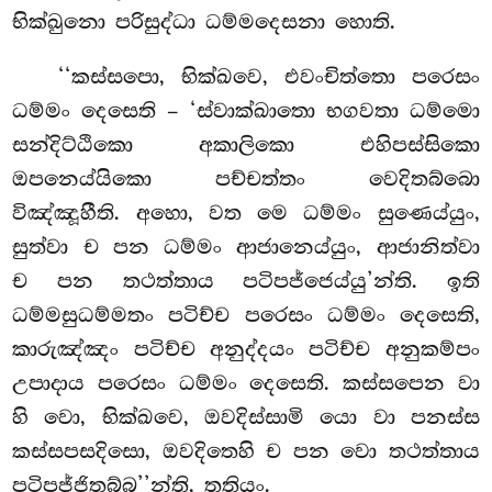
භික්ඛුනො පරිසුද්ධා ධම්මදෙසනා හොති.
‘‘කස්සපො, භික්ඛවෙ, එවංචිත්තො පරෙසං
ධම්මං දෙසෙති – ‘ස්වාක්ඛාතො භගවතා ධම්මො
සන්දිට්ඨිකො අකාලිකො එහිපස්සිකො
ඔපනෙය්යිකො පච්චත්තං වෙදිතබ්බො
විඤ්ඤූහීති. අහො, වත
මෙ ධම්මං සුණෙය්යුං,
සුත්වා ච පන ධම්මං ආජානෙය්යුං, ආජානිත්වා
ච පන තථත්තාය පටිපජ්ජෙය්යු’න්ති. ඉති
ධම්මසුධම්මතං පටිච්ච පරෙසං ධම්මං දෙසෙති,
කාරුඤ්ඤං පටිච්ච අනුද්දයං පටිච්ච අනුකම්පං
උපාදාය පරෙසං ධම්මං දෙසෙති. කස්සපෙන වා
හි වො, භික්ඛවෙ, ඔවදිස්සාමි යො වා පනස්ස
කස්සපසදිසො, ඔවදිතෙහි ච පන වො තථත්තාය
පටිපජ්ජිතබ්බ’’න්ති. තතියං.