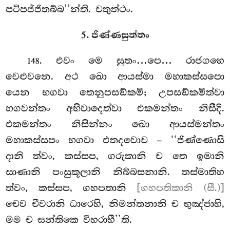
පටිපජ්ජිතබ්බ’’න්ති. චතුත්ථං.
5. ජිණ්ණසුත්තං
. එවං
මෙ සුතං…පෙ… රාජගහෙ
148
වෙළුවනෙ. අථ ඛො ආයස්මා මහාකස්සපො
යෙන භගවා තෙනුපසඞ්කමි; උපසඞ්කමිත්වා
භගවන්තං අභිවාදෙත්වා එකමන්තං නිසීදි.
එකමන්තං නිසින්නං ඛො ආයස්මන්තං
මහාකස්සපං භගවා එතදවොච – ‘‘ජිණ්ණොසි
දානි ත්වං, කස්සප, ගරුකානි ච තෙ ඉමානි
සාණානි පංසුකූලානි නිබ්බසනානි. තස්මාතිහ
ත්වං, කස්සප, ගහපතානි
[ගහපතිකානි (සී.)]
චෙව චීවරානි ධාරෙහි, නිමන්තනානි ච භුඤ්ජාහි,
මම ච සන්තිකෙ විහරාහී’’ති.