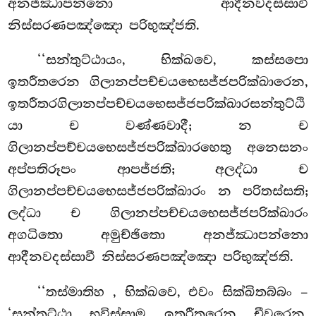
අනජ්ඣාපන්නො ආදීනවදස්සාවී
නිස්සරණපඤ්ඤො පරිභුඤ්ජති.
‘‘සන්තුට්ඨායං, භික්ඛවෙ, කස්සපො
ඉතරීතරෙන ගිලානප්පච්චයභෙසජ්ජපරික්ඛාරෙන,
ඉතරීතරගිලානප්පච්චයභෙසජ්ජපරික්ඛාරසන්තුට්ඨි
යා ච වණ්ණවාදී; න ච
ගිලානප්පච්චයභෙසජ්ජපරික්ඛාරහෙතු අනෙසනං
අප්පතිරූපං ආපජ්ජති; අලද්ධා ච
ගිලානප්පච්චයභෙසජ්ජපරික්ඛාරං න පරිතස්සති;
ලද්ධා ච ගිලානප්පච්චයභෙසජ්ජපරික්ඛාරං
අගධිතො අමුච්ඡිතො
අනජ්ඣාපන්නො
ආදීනවදස්සාවී නිස්සරණපඤ්ඤො පරිභුඤ්ජති.
‘‘තස්මාතිහ
, භික්ඛවෙ, එවං සික්ඛිතබ්බං –
‘සන්තුට්ඨා භවිස්සාම ඉතරීතරෙන චීවරෙන,