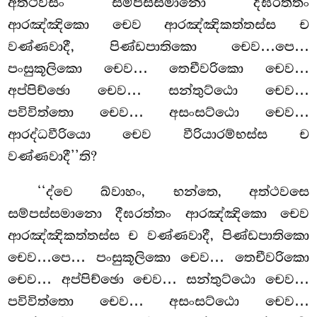
අත්ථවසං සම්පස්සමානො දීඝරත්තං
ආරඤ්ඤිකො චෙව ආරඤ්ඤිකත්තස්ස ච
වණ්ණවාදී, පිණ්ඩපාතිකො චෙව…පෙ…
පංසුකූලිකො චෙව… තෙචීවරිකො චෙව…
අප්පිච්ඡො චෙව… සන්තුට්ඨො චෙව…
පවිවිත්තො චෙව… අසංසට්ඨො චෙව…
ආරද්ධවීරියො චෙව වීරියාරම්භස්ස ච
වණ්ණවාදී’’ති?
‘‘ද්වෙ
ඛ්වාහං, භන්තෙ, අත්ථවසෙ
සම්පස්සමානො දීඝරත්තං ආරඤ්ඤිකො චෙව
ආරඤ්ඤිකත්තස්ස ච වණ්ණවාදී, පිණ්ඩපාතිකො
චෙව…පෙ… පංසුකූලිකො චෙව… තෙචීවරිකො
චෙව… අප්පිච්ඡො චෙව… සන්තුට්ඨො චෙව…
පවිවිත්තො චෙව… අසංසට්ඨො චෙව…