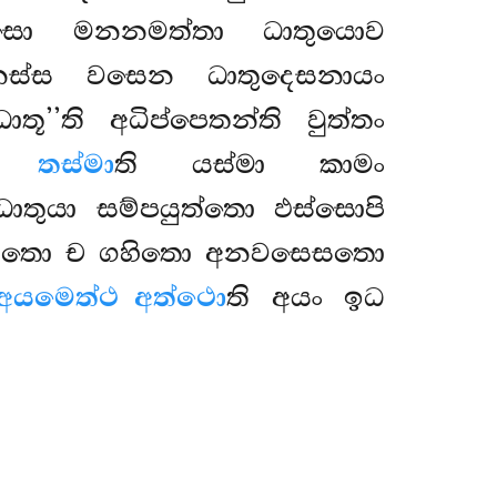
ස්සො මනනමත්තා ධාතුයොව
පන්නස්ස වසෙන ධාතුදෙසනායං
’’ති අධිප්පෙතන්ති වුත්තං
ි.
තස්මා
ති යස්මා කාමං
ාතුයා සම්පයුත්තො ඵස්සොපි
්භවතො ච ගහිතො අනවසෙසතො
අයමෙත්ථ අත්ථො
ති අයං ඉධ