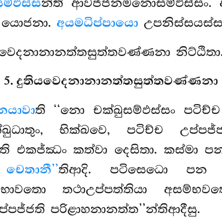
ම්ඵස්ස
න්ති ආවජ්ජනමනොසම්ඵස්සං. අ
ි යොජනා.
අයමධිප්පායො
උපනිස්සයස්ස 
වෙදනානානත්තසුත්තවණ්ණනා නිට්ඨිතා
5. දුතියවෙදනානානත්තසුත්තවණ්ණනා
තනයාවා
ති ‘‘නො චක්ඛුසම්ඵස්සං පටිච්ච 
ුධාතුං, භික්ඛවෙ, පටිච්ච උප්පජ්ජ
ති එකජ්ඣං කත්වා දෙසිතා. කස්මා ප
 චෙතානී’’
තිආදි. පටිසෙධො පන 
චයභාවතො තථාඋප්පත්තියා අසම්භ
පජ්ජති පරිළාහනානත්ත’’න්තිආදීසු.