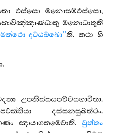
්තො ඵස්සො මනොසම්ඵස්සො,
මනොවිඤ්ඤාණධාතු මනොධාතූති
ත්ථො දට්ඨබ්බො’’
ති. තථා හි
ා.
ෙදනා උපනිස්සයපච්චයභාවිතා.
ත්තියා දස්සනසුඛත්ථං.
හණං ඤායාගතමෙවාති.
වුත්තං