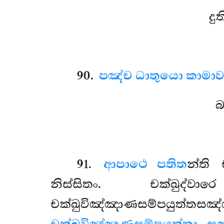
දු
90
.
පඤ්ච ධාතුයො කාමා
බ
91
.
ආපාථෙ පතිත
න්ති
නිස්සිතං. චක්ඛුද්වාර
චක්ඛුවිඤ්ඤාණසම්ප