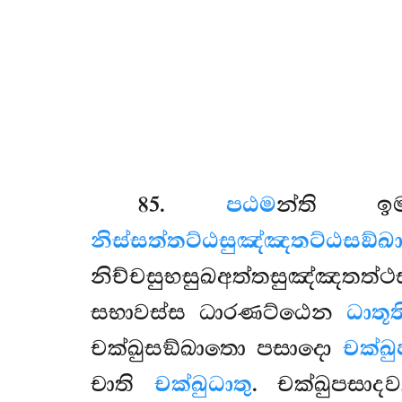
85
.
පඨම
න්ති
ඉ
නිස්සත්තට්ඨසුඤ්ඤතට්ඨසඞ්
නිච්චසුභසුඛඅත්තසුඤ්ඤතත
සභාවස්ස ධාරණට්ඨෙන
ධාතූ
චක්ඛුසඞ්ඛාතො පසාදො
චක්ඛ
චාති
චක්ඛුධාතු
. චක්ඛුපසාද