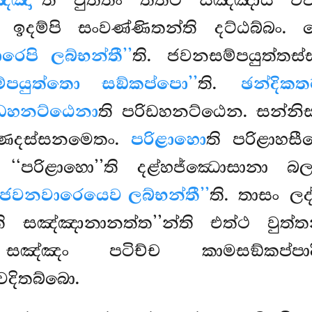
්ඤා’’
ති වුත්තං තත්ථ සඤ්ඤාය 
ි ඉදම්පි සංවණ්ණිතන්ති දට්ඨබ්බං
පි ලබ්භන්තී’’
ති. ජවනසම්පයුත්තස
ම්පයුත්තො සඞ්කප්පො’’
ති.
ඡන්දිකත
ඩහනට්ඨෙනා
ති පරිඩහනට්ඨෙන. සන්නි
්මණදස්සනමෙතං.
පරිළාහො
ති පරිළාහස
. ‘‘පරිළාහො’’ති දළ්හජ්ඣොසානා
බල
ජවනවාරෙයෙව ලබ්භන්තී’’
ති. තාසං ලද
්ජති සඤ්ඤානානත්ත’’න්ති එත්ථ වු
ං සඤ්ඤං පටිච්ච කාමසඞ්කප්ප
ෙදිතබ්බො.