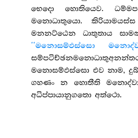
භෙදො හොතියෙව. ධම්මපර
මනොධාතුයො. කිරියාමයස්ස 
මනනට්ඨෙන ධාතුතාය
සාමඤ
‘‘මනොසම්ඵස්සො මනොද්ව
සම්පටිච්ඡනමනොධාතුඅනන්තර
මනොසම්ඵස්සො එව නාම, ද
ගහණං න හොතීති මනොද්වා
අධිප්පායානුගතො අත්ථො.