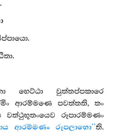
.
ා
ිප්පායො.
ිතා.
නා හෙට්ඨා වුත්තප්පකාරෙ
මිං ආරම්මණෙ පවත්තති, තං
ය වත්ථුභූතංයෙව රූපාරම්මණං
හාය ආරම්මණං රූපලාභො’’
ති.