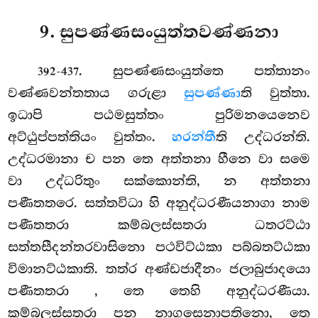
9. සුපණ්ණසංයුත්තවණ්ණනා
. සුපණ්ණසංයුත්තෙ
පත්තානං
392-437
වණ්ණවන්තතාය ගරුළා
සුපණ්ණා
ති වුත්තා.
ඉධාපි පඨමසුත්තං පුරිමනයෙනෙව
අට්ඨුප්පත්තියං වුත්තං.
හරන්තී
ති උද්ධරන්ති.
උද්ධරමානා ච පන තෙ අත්තනා හීනෙ වා සමෙ
වා උද්ධරිතුං සක්කොන්ති, න
අත්තනා
පණීතතරෙ. සත්තවිධා හි අනුද්ධරණීයනාගා නාම
පණීතතරා කම්බලස්සතරා ධතරට්ඨා
සත්තසීදන්තරවාසිනො පථවිට්ඨකා පබ්බතට්ඨකා
විමානට්ඨකාති. තත්ර අණ්ඩජාදීනං ජලාබුජාදයො
පණීතතරා
, තෙ තෙහි අනුද්ධරණීයා.
කම්බලස්සතරා පන නාගසෙනාපතිනො, තෙ