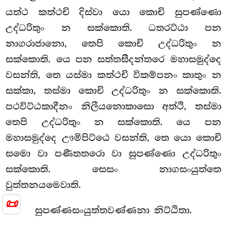
යත්ථ කත්ථචි දිස්වා යො කොචි සුපණ්ණො
උද්ධරිතුං න සක්කොති. ධතරට්ඨා පන
නාගරාජානො, තෙපි කොචි උද්ධරිතුං න
සක්කොති. යෙ පන සත්තසීදන්තරෙ මහාසමුද්දෙ
වසන්ති, තෙ යස්මා කත්ථචි විකම්පනං කාතුං න
සක්කා, තස්මා කොචි උද්ධරිතුං න සක්කොති.
පථවිට්ඨකාදීනං නිලීයනොකාසො අත්ථි, තස්මා
තෙපි උද්ධරිතුං න සක්කොති. යෙ පන
මහාසමුද්දෙ ඌමිපිට්ඨෙ වසන්ති, තෙ යො කොචි
සමො වා පණීතතරො වා සුපණ්ණො උද්ධරිතුං
සක්කොති. සෙසං නාගසංයුත්තෙ
වුත්තනයමෙවාති.
📜
සුපණ්ණසංයුත්තවණ්ණනා නිට්ඨිතා.