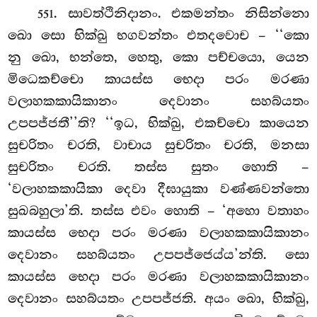
. සාවත්ථිනිදානං. එකමන්තං නිසින්නො
551
ඛො සො භික්ඛු භගවන්තං එතදවොච – ‘‘කො
නු ඛො, භන්තෙ, හෙතු, කො පච්චයො, යෙන
මිධෙකච්චො කායස්ස භෙදා පරං මරණා
වලාහකකායිකානං දෙවානං සහබ්යතං
උපපජ්ජතී’’ති? ‘‘ඉධ, භික්ඛු, එකච්චො කායෙන
සුචරිතං චරති, වාචාය සුචරිතං චරති, මනසා
සුචරිතං චරති. තස්ස සුතං හොති –
‘වලාහකකායිකා දෙවා දීඝායුකා වණ්ණවන්තො
සුඛබහුලා’ති. තස්ස එවං හොති – ‘අහො වතාහං
කායස්ස භෙදා පරං මරණා වලාහකකායිකානං
දෙවානං සහබ්යතං උපපජ්ජෙය්ය’න්ති. සො
කායස්ස භෙදා පරං මරණා වලාහකකායිකානං
දෙවානං සහබ්යතං උපපජ්ජති. අයං ඛො, භික්ඛු,