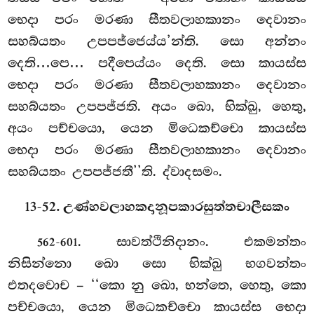
භෙදා පරං මරණා සීතවලාහකානං දෙවානං
සහබ්යතං උපපජ්ජෙය්ය’න්ති. සො අන්නං
දෙති…පෙ… පදීපෙය්යං දෙති. සො කායස්ස
භෙදා පරං මරණා සීතවලාහකානං දෙවානං
සහබ්යතං උපපජ්ජති. අයං ඛො, භික්ඛු, හෙතු,
අයං පච්චයො, යෙන මිධෙකච්චො කායස්ස
භෙදා පරං මරණා සීතවලාහකානං දෙවානං
සහබ්යතං උපපජ්ජතී’’ති. ද්වාදසමං.
13-52. උණ්හවලාහකදානූපකාරසුත්තචාලීසකං
. සාවත්ථිනිදානං. එකමන්තං
562-601
නිසින්නො ඛො සො භික්ඛු භගවන්තං
එතදවොච – ‘‘කො නු ඛො, භන්තෙ, හෙතු, කො
පච්චයො, යෙන මිධෙකච්චො කායස්ස භෙදා