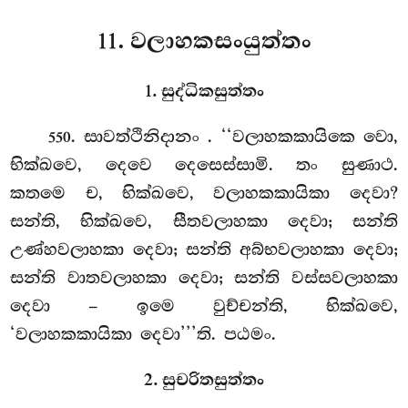
11. වලාහකසංයුත්තං
1. සුද්ධිකසුත්තං
. සාවත්ථිනිදානං
. ‘‘වලාහකකායිකෙ වො,
550
භික්ඛවෙ, දෙවෙ දෙසෙස්සාමි. තං සුණාථ.
කතමෙ ච, භික්ඛවෙ, වලාහකකායිකා දෙවා?
සන්ති, භික්ඛවෙ, සීතවලාහකා දෙවා; සන්ති
උණ්හවලාහකා දෙවා; සන්ති අබ්භවලාහකා දෙවා;
සන්ති වාතවලාහකා දෙවා; සන්ති වස්සවලාහකා
දෙවා – ඉමෙ වුච්චන්ති, භික්ඛවෙ,
‘වලාහකකායිකා දෙවා’’’ති. පඨමං.
2. සුචරිතසුත්තං