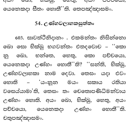
යෙනෙකදා සීතං හොතී’’ති. තෙපඤ්ඤාසමං.
54. උණ්හවලාහකසුත්තං
. සාවත්ථිනිදානං
. එකමන්තං නිසින්නො
603
ඛො සො භික්ඛු භගවන්තං එතදවොච – ‘‘කො
නු ඛො, භන්තෙ, හෙතු, කො පච්චයො,
යෙනෙකදා උණ්හං හොතී’’ති? ‘‘සන්ති, භික්ඛු,
උණ්හවලාහකා නාම දෙවා. තෙසං යදා එවං
හොති – ‘යංනූන මයං සකාය රතියා
වසෙය්යාමා’ති, තෙසං තං චෙතොපණිධිමන්වාය
උණ්හං හොති. අයං ඛො, භික්ඛු, හෙතු, අයං
පච්චයො, යෙනෙකදා උණ්හං හොතී’’ති.
චතුපඤ්ඤාසමං.