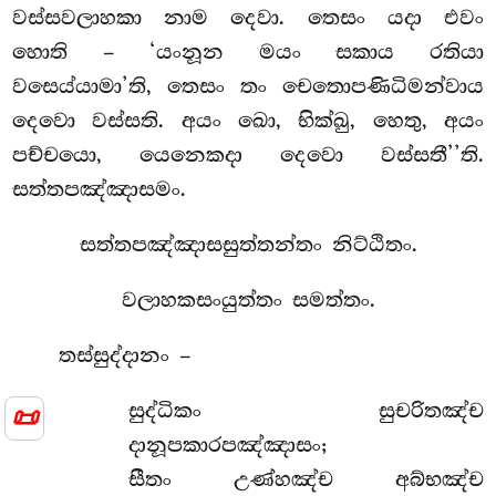
වස්සවලාහකා නාම දෙවා. තෙසං යදා
එවං
හොති – ‘යංනූන මයං සකාය රතියා
වසෙය්යාමා’ති, තෙසං තං චෙතොපණිධිමන්වාය
දෙවො වස්සති. අයං ඛො, භික්ඛු, හෙතු, අයං
පච්චයො, යෙනෙකදා දෙවො වස්සතී’’ති.
සත්තපඤ්ඤාසමං.
සත්තපඤ්ඤාසසුත්තන්තං නිට්ඨිතං.
වලාහකසංයුත්තං සමත්තං.
තස්සුද්දානං –
📜
සුද්ධිකං සුචරිතඤ්ච
දානූපකාරපඤ්ඤාසං;
සීතං උණ්හඤ්ච අබ්භඤ්ච