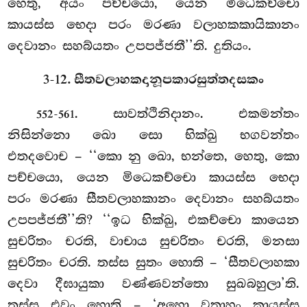
හෙතු, අයං පච්චයො, යෙන මිධෙකච්චො
කායස්ස භෙදා පරං මරණා වලාහකකායිකානං
දෙවානං සහබ්යතං උපපජ්ජතී’’ති. දුතියං.
3-12. සීතවලාහකදානූපකාරසුත්තදසකං
. සාවත්ථිනිදානං. එකමන්තං
552-561
නිසින්නො ඛො සො භික්ඛු භගවන්තං
එතදවොච
– ‘‘කො නු ඛො, භන්තෙ, හෙතු, කො
පච්චයො, යෙන මිධෙකච්චො කායස්ස භෙදා
පරං මරණා සීතවලාහකානං දෙවානං සහබ්යතං
උපපජ්ජතී’’ති? ‘‘ඉධ භික්ඛු, එකච්චො කායෙන
සුචරිතං චරති, වාචාය සුචරිතං චරති, මනසා
සුචරිතං චරති. තස්ස සුතං හොති – ‘සීතවලාහකා
දෙවා දීඝායුකා වණ්ණවන්තො සුඛබහුලා’ති.
තස්ස එවං
හොති – ‘අහො වතාහං කායස්ස