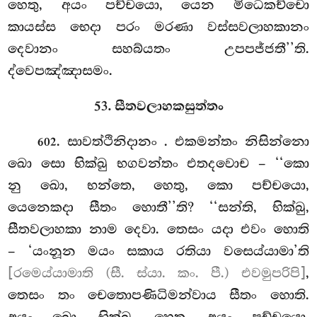
හෙතු, අයං පච්චයො, යෙන මිධෙකච්චො
කායස්ස භෙදා පරං මරණා වස්සවලාහකානං
දෙවානං සහබ්යතං උපපජ්ජතී’’ති.
ද්වෙපඤ්ඤාසමං.
53. සීතවලාහකසුත්තං
. සාවත්ථිනිදානං
. එකමන්තං නිසින්නො
602
ඛො සො භික්ඛු භගවන්තං එතදවොච – ‘‘කො
නු ඛො, භන්තෙ, හෙතු, කො පච්චයො,
යෙනෙකදා සීතං හොතී’’ති? ‘‘සන්ති, භික්ඛු,
සීතවලාහකා නාම දෙවා. තෙසං යදා එවං හොති
– ‘යංනූන මයං සකාය රතියා වසෙය්යාමා’ති
[රමෙය්යාමාති (සී. ස්යා. කං. පී.) එවමුපරිපි]
,
තෙසං තං චෙතොපණිධිමන්වාය සීතං හොති.
අයං ඛො, භික්ඛු, හෙතු, අයං පච්චයො,