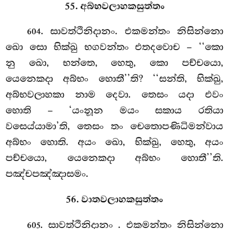
55. අබ්භවලාහකසුත්තං
. සාවත්ථිනිදානං. එකමන්තං නිසින්නො
604
ඛො සො භික්ඛු භගවන්තං එතදවොච – ‘‘කො
නු ඛො, භන්තෙ, හෙතු, කො පච්චයො,
යෙනෙකදා අබ්භං හොතී’’ති? ‘‘සන්ති, භික්ඛු,
අබ්භවලාහකා නාම දෙවා. තෙසං යදා එවං
හොති – ‘යංනූන මයං සකාය රතියා
වසෙය්යාමා’ති, තෙසං තං චෙතොපණිධිමන්වාය
අබ්භං හොති. අයං ඛො, භික්ඛු, හෙතු, අයං
පච්චයො, යෙනෙකදා අබ්භං හොතී’’ති.
පඤ්චපඤ්ඤාසමං.
56. වාතවලාහකසුත්තං
. සාවත්ථිනිදානං
. එකමන්තං නිසින්නො
605