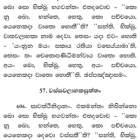
ඛො සො භික්ඛු භගවන්තං එතදවොච – ‘‘කො
නු ඛො, භන්තෙ, හෙතු, කො පච්චයො,
යෙනෙකදා වාතො හොතී’’ති? ‘‘සන්ති, භික්ඛු,
වාතවලාහකා නාම දෙවා. තෙසං යදා
එවං හොති
– ‘යංනූන මයං සකාය රතියා වසෙය්යාමා’ති,
තෙසං තං චෙතොපණිධිමන්වාය වාතො හොති.
අයං ඛො, භික්ඛු, හෙතු, අයං පච්චයො,
යෙනෙකදා වාතො හොතී’’ති. ඡප්පඤ්ඤාසමං.
57. වස්සවලාහකසුත්තං
. සාවත්ථිනිදානං. එකමන්තං නිසින්නො
606
ඛො සො භික්ඛු භගවන්තං එතදවොච
– ‘‘කො
නු ඛො, භන්තෙ, හෙතු, කො පච්චයො,
යෙනෙකදා දෙවො වස්සතී’’ති? ‘‘සන්ති, භික්ඛු,