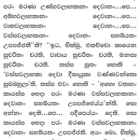
පරං මරණා උණ්හවලාහකානං දෙවානං…පෙ…
අබ්භවලාහකානං
දෙවානං…පෙ…
වාතවලාහකානං දෙවානං…පෙ…
වස්සවලාහකානං දෙවානං සහබ්යතං
උපපජ්ජතී’’ති? ‘‘ඉධ, භික්ඛු, එකච්චො කායෙන
සුචරිතං චරති, වාචාය සුචරිතං චරති, මනසා
සුචරිතං චරති. තස්ස සුතං හොති –
‘වස්සවලාහකා දෙවා දීඝායුකා වණ්ණවන්තො
සුඛබහුලා’ති. තස්ස එවං හොති – ‘අහො වතාහං
කායස්ස භෙදා පරං මරණා වස්සවලාහකානං
දෙවානං සහබ්යතං උපපජ්ජෙය්ය’න්ති. සො
අන්නං දෙති…පෙ… පදීපෙය්යං දෙති. සො
කායස්ස භෙදා පරං මරණා වස්සවලාහකානං
දෙවානං සහබ්යතං උපපජ්ජති. අයං ඛො, භික්ඛු,