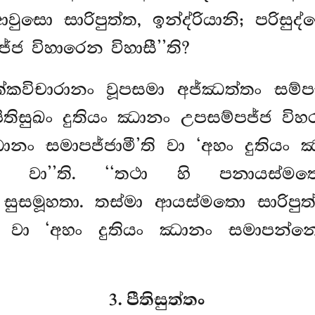
වුසො සාරිපුත්ත, ඉන්ද්රියානි; පරි
ජ විහාරෙන විහාසී’’ති?
ක්කවිචාරානං වූපසමා අජ්ඣත්තං සම
පීතිසුඛං දුතියං ඣානං උපසම්පජ්ජ විහ
ානං සමාපජ්ජාමී’ති වා ‘අහං දුතියං
ති වා’’ති. ‘‘තථා හි පනායස්මතො
 සුසමූහතා. තස්මා ආයස්මතො සාරිපු
ති වා ‘අහං දුතියං ඣානං සමාපන්න
3. පීතිසුත්තං