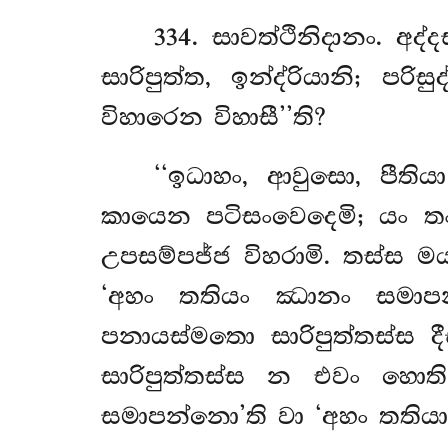
334
. සාවත්ථිනිදානං. 
සාරිපුත්ත, ඉන්ද්රියානි; 
විහාරෙන විහාසී’’ති?
‘‘ඉධාහං, ආවුසො, පීත
කායෙන පටිසංවෙදෙමි; යං තං
උපසම්පජ්ජ
විහරාමි. තස්ස 
‘අහං තතියං ඣානං සමාපන්
පනායස්මතො සාරිපුත්තස්ස ද
සාරිපුත්තස්ස න එවං හොත
සමාපන්නො’ති වා ‘අහං තතියා 