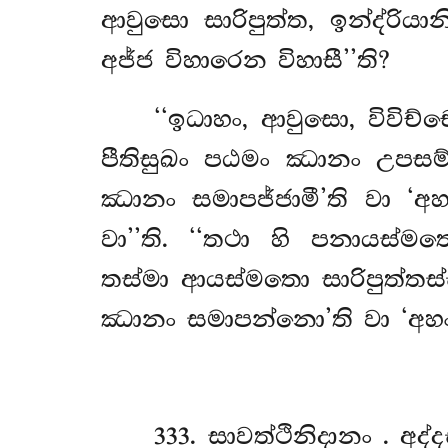
ආවුසො සාරිපුත්ත, ඉන්ද්රි
අජ්ජ විහාරෙන විහාසී’’ති?
‘‘ඉධාහං, ආවුසො, විවිච්
පීතිසුඛං පඨමං ඣානං උපසම
ඣානං සමාපජ්ජාමී’ති වා ‘
වා’’ති. ‘‘තථා
හි පනායස්මතො
තස්මා ආයස්මතො සාරිපුත්තස
ඣානං සමාපන්නො’ති වා ‘අහං 
333
. සාවත්ථිනිදානං
. අද