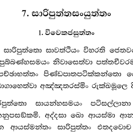
7. සාරිපුත්තසංයුත්තං
1. විවෙකජසුත්තං
සාරිපුත්තො සාවත්ථියං විහරති ජෙත
බ්බණ්හසමයං නිවාසෙත්වා පත්තචීවරමාද
ා පච්ඡාභත්තං පිණ්ඩපාතපටික්කන්ත
ගාහෙත්වා අඤ්ඤතරස්මිං රුක්ඛමූලෙ දිවා
පුත්තො සායන්හසමයං පටිසල්ලාන
නුපසඞ්කමි. අද්දසා ඛො ආයස්මා ආනන
ාන ආයස්මන්තං සාරිපුත්තං එතදවොච