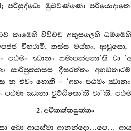
යානි; පරිසුද්ධො මුඛවණ්ණො පරියොදාත
චෙව කාමෙහි විවිච්ච අකුසලෙහි ධම්මෙ
්පජ්ජ විහරාමි. තස්ස මය්හං, ආවුස
අහං පඨමං ඣානං සමාපන්නො’ති වා ‘අ
 සාරිපුත්තස්ස දීඝරත්තං අහඞ්කාරම
්ස න එවං හොති – ‘අහං පඨමං ඣානං ස
පඨමා ඣානා වුට්ඨිතො’ති වා’’ති. පඨම
2. අවිතක්කසුත්තං
්දසා ඛො ආයස්මා ආනන්දො…පෙ… ආයස