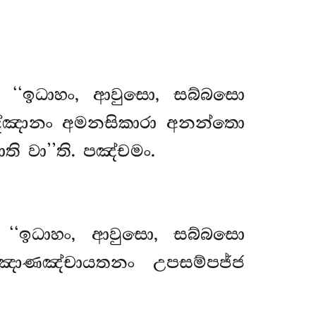
‘‘ඉධාහං, ආවුසො, සබ්බසො
ඤ්ඤානං අමනසිකාරා අනන්තො
 වා’’ති. පඤ්චමං.
 ‘‘ඉධාහං, ආවුසො, සබ්බසො
්ඤාණඤ්චායතනං උපසම්පජ්ජ