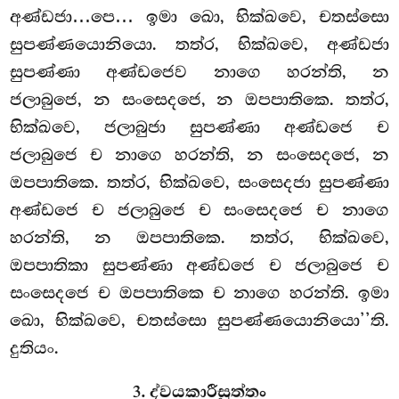
අණ්ඩජා…පෙ… ඉමා ඛො, භික්ඛවෙ, චතස්සො
සුපණ්ණයොනියො. තත්ර, භික්ඛවෙ, අණ්ඩජා
සුපණ්ණා අණ්ඩජෙව නාගෙ හරන්ති, න
ජලාබුජෙ, න සංසෙදජෙ, න ඔපපාතිකෙ. තත්ර,
භික්ඛවෙ, ජලාබුජා සුපණ්ණා අණ්ඩජෙ ච
ජලාබුජෙ ච නාගෙ හරන්ති, න සංසෙදජෙ, න
ඔපපාතිකෙ. තත්ර, භික්ඛවෙ, සංසෙදජා සුපණ්ණා
අණ්ඩජෙ ච ජලාබුජෙ ච සංසෙදජෙ ච නාගෙ
හරන්ති, න ඔපපාතිකෙ. තත්ර, භික්ඛවෙ,
ඔපපාතිකා සුපණ්ණා අණ්ඩජෙ ච ජලාබුජෙ ච
සංසෙදජෙ ච ඔපපාතිකෙ ච නාගෙ හරන්ති. ඉමා
ඛො, භික්ඛවෙ, චතස්සො සුපණ්ණයොනියො’’ති.
දුතියං.
3. ද්වයකාරීසුත්තං