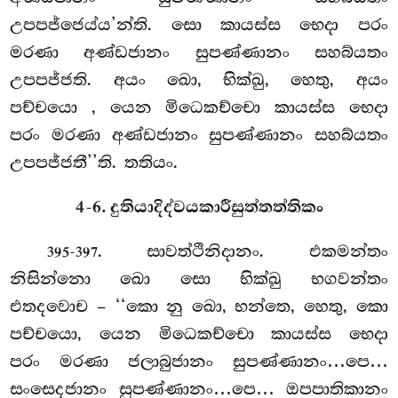
උපපජ්ජෙය්ය’න්ති. සො කායස්ස භෙදා පරං
මරණා අණ්ඩජානං සුපණ්ණානං සහබ්යතං
උපපජ්ජති. අයං ඛො, භික්ඛු, හෙතු, අයං
පච්චයො
, යෙන මිධෙකච්චො කායස්ස භෙදා
පරං මරණා අණ්ඩජානං සුපණ්ණානං සහබ්යතං
උපපජ්ජතී’’ති. තතියං.
4-6. දුතියාදිද්වයකාරීසුත්තත්තිකං
. සාවත්ථිනිදානං. එකමන්තං
395-397
නිසින්නො ඛො සො භික්ඛු භගවන්තං
එතදවොච – ‘‘කො නු ඛො, භන්තෙ, හෙතු, කො
පච්චයො, යෙන මිධෙකච්චො කායස්ස භෙදා
පරං මරණා ජලාබුජානං සුපණ්ණානං…පෙ…
සංසෙදජානං සුපණ්ණානං…පෙ… ඔපපාතිකානං