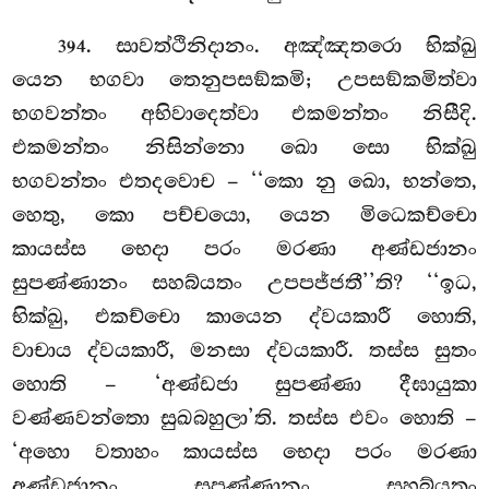
. සාවත්ථිනිදානං. අඤ්ඤතරො භික්ඛු
394
යෙන භගවා තෙනුපසඞ්කමි; උපසඞ්කමිත්වා
භගවන්තං අභිවාදෙත්වා එකමන්තං නිසීදි.
එකමන්තං නිසින්නො ඛො සො භික්ඛු
භගවන්තං එතදවොච – ‘‘කො නු ඛො, භන්තෙ,
හෙතු, කො පච්චයො, යෙන මිධෙකච්චො
කායස්ස භෙදා පරං මරණා
අණ්ඩජානං
සුපණ්ණානං සහබ්යතං උපපජ්ජතී’’ති? ‘‘ඉධ,
භික්ඛු, එකච්චො කායෙන ද්වයකාරී හොති,
වාචාය ද්වයකාරී, මනසා ද්වයකාරී. තස්ස සුතං
හොති – ‘අණ්ඩජා සුපණ්ණා දීඝායුකා
වණ්ණවන්තො සුඛබහුලා’ති. තස්ස එවං හොති –
‘අහො වතාහං කායස්ස භෙදා පරං මරණා
අණ්ඩජානං සුපණ්ණානං සහබ්යතං