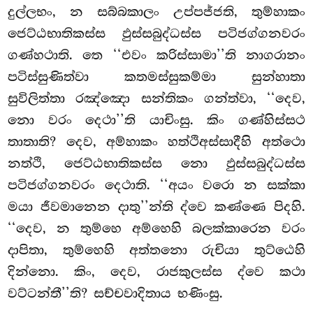
දුල්ලභං, න සබ්බකාලං උප්පජ්ජති, තුම්හාකං
ජෙට්ඨභාතිකස්ස ඵුස්සබුද්ධස්ස පටිජග්ගනවරං
ගණ්හථාති. තෙ ‘‘එවං කරිස්සාමා’’ති නාගරානං
පටිස්සුණිත්වා
කතමස්සුකම්මා සුන්හාතා
සුවිලිත්තා රඤ්ඤො සන්තිකං ගන්ත්වා, ‘‘දෙව,
නො වරං දෙථා’’ති යාචිංසු. කිං ගණ්හිස්සථ
තාතාති? දෙව, අම්හාකං හත්ථිඅස්සාදීහි අත්ථො
නත්ථි, ජෙට්ඨභාතිකස්ස නො ඵුස්සබුද්ධස්ස
පටිජග්ගනවරං දෙථාති. ‘‘අයං වරො න සක්කා
මයා ජීවමානෙන දාතු’’න්ති ද්වෙ කණ්ණෙ පිදහි.
‘‘දෙව, න තුම්හෙ අම්හෙහි බලක්කාරෙන වරං
දාපිතා, තුම්හෙහි අත්තනො රුචියා තුට්ඨෙහි
දින්නො. කිං, දෙව, රාජකුලස්ස ද්වෙ කථා
වට්ටන්තී’’ති? සච්චවාදිතාය භණිංසු.