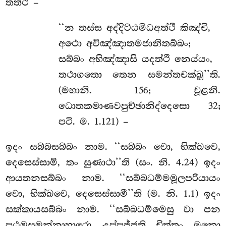
තත්ථ –
‘‘න තස්ස අද්දිට්ඨමිධඅත්ථි කිඤ්චි,
අථො අවිඤ්ඤාතමජානිතබ්බං;
සබ්බං
අභිඤ්ඤාසි යදත්ථි නෙය්යං,
තථාගතො තෙන සමන්තචක්ඛූ’’ති.
(මහානි. 156; චූළනි.
ධොතකමාණවපුච්ඡානිද්දෙසො 32;
පටි. ම. 1.121) –
ඉදං සබ්බසබ්බං නාම. ‘‘සබ්බං වො, භික්ඛවෙ,
දෙසෙස්සාමි, තං සුණාථා’’ති (සං. නි. 4.24) ඉදං
ආයතනසබ්බං නාම. ‘‘සබ්බධම්මමූලපරියායං
වො, භික්ඛවෙ, දෙසෙස්සාමී’’ති (ම. නි. 1.1) ඉදං
සක්කායසබ්බං නාම. ‘‘සබ්බධම්මෙසු වා පන
පඨමසමන්නාහාරො උප්පජ්ජති චිත්තං මනො