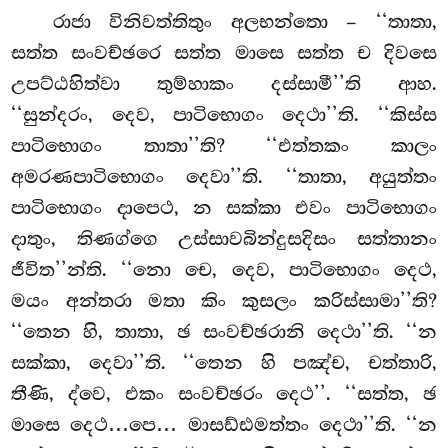
රාජා විනිවත්තිතුං අලභන්තො – ‘‘තාතා,
සත්ත සංවච්ඡරෙ සත්ත මාසෙ සත්ත ච දිවසෙ
උපට්ඨහිත්වා තුම්හාකං දස්සාමී’’ති ආහ.
‘‘සුන්දරං, දෙව, පාටිභොගං දෙථා’’ති. ‘‘කිස්ස
පාටිභොගං තාතා’’ති? ‘‘එත්තකං කාලං
අමරණපාටිභොගං දෙවා’’ති. ‘‘තාතා, අයුත්තං
පාටිභොගං දාපෙථ, න සක්කා එවං පාටිභොගං
දාතුං, තිණග්ගෙ උස්සාවබින්දුසදිසං සත්තානං
ජීවිත’’න්ති. ‘‘නො චෙ, දෙව, පාටිභොගං දෙථ,
මයං අන්තරා මතා කිං කුසලං කරිස්සාමා’’ති?
‘‘තෙන හි, තාතා, ඡ සංවච්ඡරානි දෙථා’’ති. ‘‘න
සක්කා, දෙවා’’ති. ‘‘තෙන හි පඤ්ච, චත්තාරි,
තීණි, ද්වෙ, එකං සංවච්ඡරං දෙථ’’. ‘‘සත්ත, ඡ
මාසෙ දෙථ…පෙ… මාසඩ්ඪමත්තං දෙථා’’ති. ‘‘න