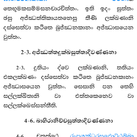
තෙභූමකසම්මසනචාරචිත්තං. ඉති ඉදං සුත්තං
ඡසු අජ්ඣත්තිකායතනෙසු තීණි ලක්ඛණානි
දස්සෙත්වා කථිතෙ බුජ්ඣනකානං අජ්ඣාසයෙන
වුත්තං.
2-3. අජ්ඣත්තදුක්ඛසුත්තාදිවණ්ණනා
. දුතියං ද්වෙ ලක්ඛණානි, තතියං
2-3
එකලක්ඛණං දස්සෙත්වා කථිතෙ බුජ්ඣනකානං
අජ්ඣාසයෙන වුත්තං. සෙසානි පන තෙහි
සල්ලක්ඛිතානි වා එත්තකෙනෙව වා
සල්ලක්ඛෙස්සන්තීති.
4-6. බාහිරානිච්චසුත්තාදිවණ්ණනා
. චතුත්ථෙ
රූපගන්ධරසඵොට්ඨබ්බා
4-6