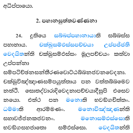
අධිප්පායො.
2. පහානසුත්තවණ්ණනා
. දුතියෙ
සබ්බප්පහානායා
ති සබ්බස්ස
24
පහානාය.
චක්ඛුසම්ඵස්සපච්චයා උප්පජ්ජති
වෙදයිත
න්ති චක්ඛුසම්ඵස්සං මූලපච්චයං කත්වා
උප්පන්නා
සම්පටිච්ඡනසන්තීරණවොට්ඨබ්බනජවනවෙදනා.
චක්ඛුවිඤ්ඤාණසම්පයුත්තාය
පන වත්තබ්බමෙව
නත්ථි. සොතද්වාරාදිවෙදනාපච්චයාදීසුපි එසෙව
නයො. එත්ථ පන
මනො
ති භවඞ්ගචිත්තං.
ධම්මා
ති ආරම්මණං.
මනොවිඤ්ඤාණ
න්ති
සහාවජ්ජනකජවනං.
මනොසම්ඵස්සො
ති
භවඞ්ගසහජාතො සම්ඵස්සො.
වෙදයිත
න්ති