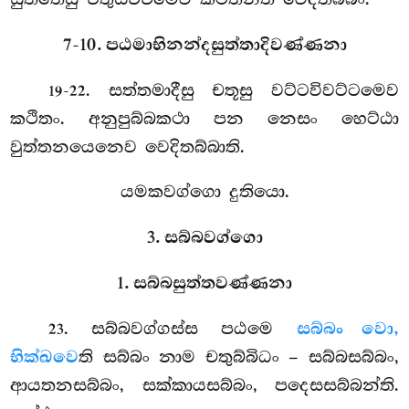
7-10. පඨමාභිනන්දසුත්තාදිවණ්ණනා
. සත්තමාදීසු චතූසු වට්ටවිවට්ටමෙව
19-22
කථිතං. අනුපුබ්බකථා පන නෙසං හෙට්ඨා
වුත්තනයෙනෙව වෙදිතබ්බාති.
යමකවග්ගො දුතියො.
3. සබ්බවග්ගො
1. සබ්බසුත්තවණ්ණනා
. සබ්බවග්ගස්ස පඨමෙ
සබ්බං වො,
23
භික්ඛවෙ
ති සබ්බං නාම චතුබ්බිධං – සබ්බසබ්බං,
ආයතනසබ්බං, සක්කායසබ්බං, පදෙසසබ්බන්ති.