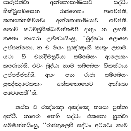
පාරුපිත්වා අන්තොසාණියාව සද්ධිං
භික්ඛුසඞ්ඝෙන රාජගෙහං ආගච්ඡති,
කතභත්තකිච්චො අන්තොසාණියාව ගච්ඡති.
කොචි කටච්ඡුභික්ඛාමත්තම්පි දාතුං න ලභති.
තතො නාගරා උජ්ඣායිංසු, ‘‘බුද්ධො ලොකෙ
උප්පන්නො, න ච මයං පුඤ්ඤානි කාතුං ලභාම.
යථා හි චන්දිමසූරියා සබ්බෙසං ආලොකං
කරොන්ති, එවං බුද්ධා නාම සබ්බෙසං හිතත්ථාය
උප්පජ්ජන්ති, අයං පන රාජා සබ්බෙසං
පුඤ්ඤචෙතනං අත්තනොයෙව අන්තො
පවෙසෙතී’’ති.
තස්ස ච රඤ්ඤො අඤ්ඤෙ තයො පුත්තා
අත්ථි. නාගරා තෙහි සද්ධිං එකතො හුත්වා
සම්මන්තයිංසු, ‘‘රාජකුලෙහි සද්ධිං අට්ටො නාම