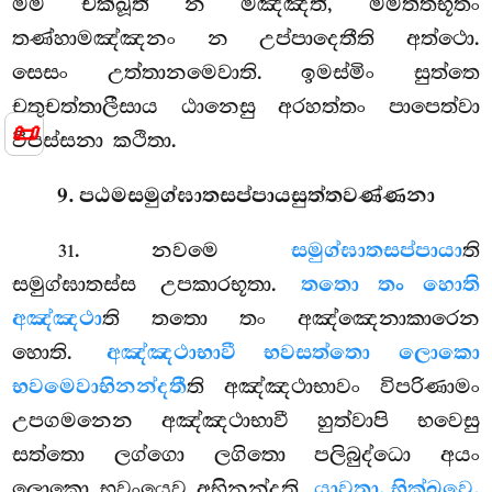
මම චක්ඛූති න මඤ්ඤති, මමත්තභූතං
තණ්හාමඤ්ඤනං න උප්පාදෙතීති අත්ථො.
සෙසං උත්තානමෙවාති. ඉමස්මිං සුත්තෙ
චතුචත්තාලීසාය ඨානෙසු අරහත්තං පාපෙත්වා
📜
විපස්සනා කථිතා.
9. පඨමසමුග්ඝාතසප්පායසුත්තවණ්ණනා
. නවමෙ
සමුග්ඝාතසප්පායා
ති
31
සමුග්ඝාතස්ස උපකාරභූතා.
තතො තං හොති
අඤ්ඤථා
ති තතො තං අඤ්ඤෙනාකාරෙන
හොති.
අඤ්ඤථාභාවී භවසත්තො ලොකො
භවමෙවාභිනන්දතී
ති අඤ්ඤථාභාවං විපරිණාමං
උපගමනෙන අඤ්ඤථාභාවී හුත්වාපි භවෙසු
සත්තො ලග්ගො ලගිතො පලිබුද්ධො අයං
ලොකො භවංයෙව අභිනන්දති.
යාවතා, භික්ඛවෙ,