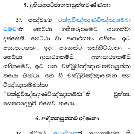
5. දුතියඅපරිජානනසුත්තවණ්ණනා
. පඤ්චමෙ
චක්ඛුවිඤ්ඤාණවිඤ්ඤාතබ්බා
27
ධම්මා
ති හෙට්ඨා ගහිතරූපමෙව ගහෙත්වා
දස්සෙති. හෙට්ඨා වා ආපාථගතං ගහිතං, ඉධ
අනාපාථගතං. ඉදං පනෙත්ථ සන්නිට්ඨානං –
හෙට්ඨා ආපාථගතම්පි අනාපාථගතම්පි
ගහිතමෙව, ඉධ පන චක්ඛුවිඤ්ඤාණසම්පයුත්තා
තයො ඛන්ධා. තෙ හි චක්ඛුවිඤ්ඤාණෙන
සහ
විඤ්ඤාතබ්බත්තා
‘‘චක්ඛුවිඤ්ඤාණවිඤ්ඤාතබ්බා’’ති වුත්තා.
සෙසපදෙසුපි එසෙව නයො.
6. ආදිත්තසුත්තවණ්ණනා
. ඡට්ඨෙ
ගයාසීසෙ
ති ගයාගාමස්ස හි
28