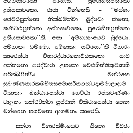
අග්ගසාවකො අහොසි, පුරොහිතපුත්තො
දුතියසාවකො. රාජා චින්තෙසි – ‘‘මය්හං
ජෙට්ඨපුත්තො නික්ඛමිත්වා බුද්ධො ජාතො,
කනිට්ඨපුත්තො අග්ගසාවකො, පුරොහිතපුත්තො
දුතියසාවකො’’ති. සො ‘‘අම්හාකංයෙව බුද්ධො,
අම්හාකං ධම්මො, අම්හාකං සඞ්ඝො’’ති විහාරං
කාරෙත්වා විහාරද්වාරකොට්ඨකතො යාව
අත්තනො ඝරද්වාරා උභතො වෙළුභිත්තිකුටිකාහි
පරික්ඛිපිත්වා මත්ථකෙ
සුවණ්ණතාරකඛචිතසමොසරිතගන්ධදාමමාලාදාම
විතානං බන්ධාපෙත්වා හෙට්ඨා රජතවණ්ණං
වාලුකං සන්ථරිත්වා පුප්ඵානි විකිරාපෙත්වා තෙන
මග්ගෙන භගවතො ආගමනං කාරෙසි.
සත්ථා විහාරස්මිංයෙව ඨිතො චීවරං