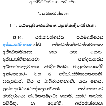
අනිච්චවග්ගො පඨමො.
2. යමකවග්ගො
1-4. පඨමපුබ්බෙසම්බොධසුත්තාදිවණ්ණනා
. යමකවග්ගස්ස
පඨමදුතියෙසු
13-16
අජ්ඣත්තිකාන
න්ති අජ්ඣත්තජ්ඣත්තවසෙන
අජ්ඣත්තිකානං. සො පන නෙසං
අජ්ඣත්තිකභාවො ඡන්දරාගස්ස
අධිමත්තබලවතාය වෙදිතබ්බො. මනුස්සානඤ්හි
අන්තොඝරං විය ඡ අජ්ඣත්තිකායතනානි,
ඝරූපචාරං විය ඡ බාහිරායතනානි. යථා නෙසං
පුත්තදාරධනධඤ්ඤපුණ්ණෙ අන්තොඝරෙ
ඡන්දරාගො අධිමත්තබලවා හොති, තත්ථ කස්සචි
පවිසිතුං න දෙන්ති, අප්පමත්තෙන