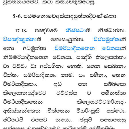
වුත්තනයමෙව. තථා තතියචතුත්ථෙසු.
5-6. පඨමනොචෙඅස්සාදසුත්තාදිවණ්ණනා
. පඤ්චමෙ
නිස්සටා
ති නික්ඛන්තා.
17-18
විසඤ්ඤුත්තා
ති නොසංයුත්තා.
විප්පමුත්තා
ති
නො අධිමුත්තා
විමරියාදීකතෙන චෙතසා
ති
නිම්මරියාදීකතෙන චෙතසා. යඤ්හි කිලෙසජාතං
වා වට්ටං වා අප්පහීනං හොති, තෙන
සෙඛානං
චිත්තං සමරියාදීකතං නාම. යං පහීනං, තෙන
විමරියාදීකතං. ඉධ පන සබ්බසො
කිලෙසානඤ්චෙව වට්ටස්ස ච පහීනත්තා
විමරියාදීකතෙන
කිලෙසවට්ටමරියාදං
අතික්කන්තෙන චිත්තෙන විහරිංසූති අත්ථො.
ඡට්ඨෙපි එසෙව නයො. ඡසුපි පනෙතෙසු
සුත්තෙසු චතුසච්චමෙව කථිතන්ති වෙදිතබ්බං.