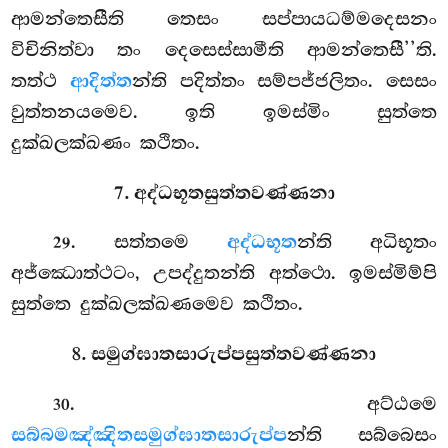
ආමන්තෙසීති තෙසං සප්පායධම්මදෙසනං
විචිනිත්වා තං දෙසෙස්සාමීති ආමන්තෙසී’’ති.
තත්ථ
ආදිත්ත
න්ති පදිත්තං සම්පජ්ජලිතං. සෙසං
වුත්තනයමෙව. ඉති ඉමස්මිං සුත්තෙ
දුක්ඛලක්ඛණං කථිතං.
7. අද්ධභූතසුත්තවණ්ණනා
. සත්තමෙ
අද්ධභූත
න්ති අධිභූතං
29
අජ්ඣොත්ථටං, උපද්දුතන්ති අත්ථො. ඉමස්මිම්පි
සුත්තෙ දුක්ඛලක්ඛණමෙව කථිතං.
8. සමුග්ඝාතසාරුප්පසුත්තවණ්ණනා
. අට්ඨමෙ
30
සබ්බමඤ්ඤිතසමුග්ඝාතසාරුප්ප
න්ති සබ්බෙසං