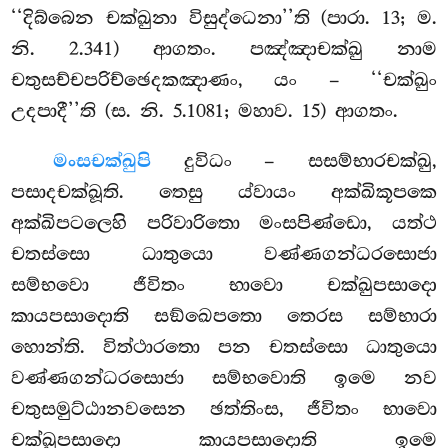
‘‘දිබ්බෙන චක්ඛුනා විසුද්ධෙනා’’ති (පාරා. 13; ම.
නි. 2.341) ආගතං. පඤ්ඤාචක්ඛු නාම
චතුසච්චපරිච්ඡෙදකඤාණං, යං – ‘‘චක්ඛුං
උදපාදී’’ති (ස. නි. 5.1081; මහාව. 15) ආගතං.
මංසචක්ඛුපි
දුවිධං – සසම්භාරචක්ඛු,
පසාදචක්ඛූති. තෙසු ය්වායං අක්ඛිකූපකෙ
අක්ඛිපටලෙහි පරිවාරිතො මංසපිණ්ඩො, යත්ථ
චතස්සො ධාතුයො වණ්ණගන්ධරසොජා
සම්භවො ජීවිතං භාවො චක්ඛුපසාදො
කායපසාදොති සඞ්ඛෙපතො තෙරස සම්භාරා
හොන්ති. විත්ථාරතො පන චතස්සො ධාතුයො
වණ්ණගන්ධරසොජා සම්භවොති ඉමෙ නව
චතුසමුට්ඨානවසෙන ඡත්තිංස, ජීවිතං භාවො
චක්ඛුපසාදො කායපසාදොති ඉමෙ