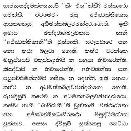
භාජනසද්දමත්තෙනාපි ‘‘කිං එත’’න්ති? වත්තාරො
භවන්ති. එවමෙවං ඡසු අජ්ඣත්තිකෙසු
ආයතනෙසු අධිමත්තබලවඡන්දරාගොති. ඉති
ඉමාය ඡන්දරාගබලවතාය තානි
‘‘අජ්ඣත්තිකානී’’ති වුත්තානි. ඝරූපචාරෙ පන
නො තථා බලවා හොති, තත්ථ චරන්තෙ
මනුස්සෙපි චතුප්පදානිපි න සහසා නිවාරෙන්ති.
කිඤ්චාපි න නිවාරෙන්ති, අනිච්ඡන්තා පන
පසුපච්ඡිමත්තම්පි ගහිතුං න දෙන්ති. ඉති නෙසං
තත්ථ න අධිමත්තබලවඡන්දරාගො හොති.
රූපාදීසුපි තථෙව න අධිමත්තබලවඡන්දරාගො,
තස්මා තානි ‘‘බාහිරානී’’ති වුත්තානි. විත්ථාරතො
පන අජ්ඣත්තිකබාහිරකථා විසුද්ධිමග්ගෙ
වුත්තාව. සෙසං ද්වීසුපි සුත්තෙසු හෙට්ඨා