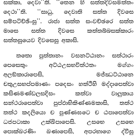
සක්කා, දෙවා’’ති. ‘‘තෙන හි සත්තදිවසමත්තං
දෙථා’’ති. ‘‘සාධු, දෙවාති සත්ත දිවසෙ
සම්පටිච්ඡිංසු’’. රාජා සත්ත සංවච්ඡරෙ සත්ත
මාසෙ සත්ත දිවසෙ කත්තබ්බසක්කාරං
සත්තසුයෙව දිවසෙසු අකාසි.
තතො පුත්තානං වසනට්ඨානං සත්ථාරං
පෙසෙතුං අට්ඨඋසභවිත්ථතං මග්ගං
අලඞ්කාරාපෙසි, මජ්ඣට්ඨානෙ
චතුඋසභප්පමාණං
පදෙසං හත්ථීහි මද්දාපෙත්වා
කසිණමණ්ඩලසදිසං කත්වා වාලුකාය
සන්ථරාපෙත්වා පුප්ඵාභිකිණ්ණමකාසි, තත්ථ
තත්ථ කදලියො ච පුණ්ණඝටෙ ච ඨපාපෙත්වා
ධජපටාකා
උක්ඛිපාපෙසි. උසභෙ උසභෙ
පොක්ඛරණිං ඛණාපෙසි, අපරභාගෙ ද්වීසු