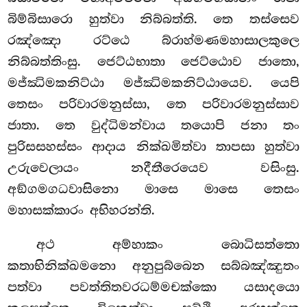
බිම්බිසාරො හුත්වා නිබ්බත්ති. තෙ තස්සෙව
රඤ්ඤො රට්ඨෙ
බ්රාහ්මණමහාසාලකුලෙ
නිබ්බත්තිංසු. ජෙට්ඨභාතා ජෙට්ඨොව ජාතො,
මජ්ඣිමකනිට්ඨා මජ්ඣිමකනිට්ඨායෙව. යෙපි
තෙසං පරිවාරමනුස්සා, තෙ පරිවාරමනුස්සාව
ජාතා. තෙ වුද්ධිමන්වාය තයොපි
ජනා තං
පුරිසසහස්සං ආදාය නික්ඛමිත්වා තාපසා හුත්වා
උරුවෙලායං නදීතීරෙයෙව වසිංසු.
අඞ්ගමගධවාසිනො මාසෙ මාසෙ තෙසං
මහාසක්කාරං අභිහරන්ති.
අථ
අම්හාකං බොධිසත්තො
කතාභිනික්ඛමනො අනුපුබ්බෙන සබ්බඤ්ඤුතං
පත්වා පවත්තිතවරධම්මචක්කො යසාදයො