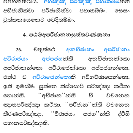
පජහනත්ථාය.
අභිඤ්ඤා පරිඤ්ඤා පහාතබ්බ
න්ති
අභිජානිත්වා පරිජානිත්වා පහාතබ්බං. සෙසං
වුත්තනයෙනෙව වෙදිතබ්බං.
4. පඨමඅපරිජානනසුත්තවණ්ණනා
. චතුත්ථෙ
අනභිජානං අපරිජානං
26
අවිරාජයං අප්පජහ
න්ති අනභිජානන්තො
අපරිජානන්තො අවිරාජෙන්තො අප්පජහන්තො.
එත්ථ ච
අවිරාජෙන්තො
ති අවිගච්ඡාපෙන්තො.
ඉති ඉමස්මිං සුත්තෙ තිස්සොපි පරිඤ්ඤා කථිතා
හොන්ති. ‘‘අභිජාන’’න්ති හි වචනෙන
ඤාතපරිඤ්ඤා කථිතා, ‘‘පරිජාන’’න්ති වචනෙන
තීරණපරිඤ්ඤා, ‘‘විරාජයං පජහ’’න්ති ද්වීහි
පහානපරිඤ්ඤාති.