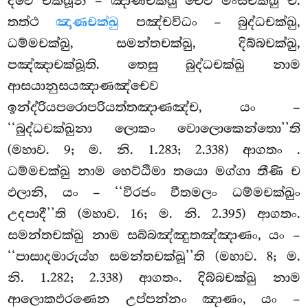
ද්වෙ චක්ඛූනි – ඤාණචක්ඛු චෙව මංසචක්ඛු ච.
තත්ථ
ඤාණචක්ඛු
පඤ්චවිධං – බුද්ධචක්ඛු,
ධම්මචක්ඛු, සමන්තචක්ඛු, දිබ්බචක්ඛු,
පඤ්ඤාචක්ඛූති. තෙසු බුද්ධචක්ඛු නාම
ආසයානුසයඤාණඤ්චෙව
ඉන්ද්රියපරොපරියත්තඤාණඤ්ච, යං –
‘‘බුද්ධචක්ඛුනා ලොකං වොලොකෙන්තො’’ති
(මහාව. 9; ම. නි. 1.283; 2.338) ආගතං
.
ධම්මචක්ඛු නාම හෙට්ඨිමා තයො මග්ගා තීණි ච
ඵලානි, යං – ‘‘විරජං වීතමලං ධම්මචක්ඛුං
උදපාදී’’ති (මහාව. 16; ම. නි. 2.395) ආගතං.
සමන්තචක්ඛු නාම සබ්බඤ්ඤුතඤ්ඤාණං, යං –
‘‘පාසාදමාරුය්හ සමන්තචක්ඛූ’’ති (මහාව. 8; ම.
නි. 1.282; 2.338) ආගතං. දිබ්බචක්ඛු නාම
ආලොකඵරණෙන උප්පන්නං ඤාණං, යං –