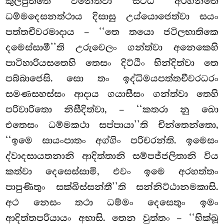
කුලපුත්තෙ විනෙත්වා සට්ඨි අරහන්තෙ
ධම්මදෙසනත්ථාය දිසාසු උය්යොජෙත්වා සයං
පත්තචීවරමාදාය – ‘‘තෙ තයො ජටිලභාතිකෙ
දමෙස්සාමී’’ති උරුවෙලං ගන්ත්වා අනෙකෙහි
පාටිහාරියසතෙහි තෙසං දිට්ඨිං භින්දිත්වා තෙ
පබ්බාජෙසි. සො තං ඉද්ධිමයපත්තචීවරධරං
සමණසහස්සං ආදාය ගයාසීසං ගන්ත්වා තෙහි
පරිවාරිතො නිසීදිත්වා, – ‘‘කතරා නු ඛො
එතෙසං ධම්මකථා සප්පායා’’ති චින්තෙන්තො,
‘‘ඉමෙ සායංපාතං අග්ගිං පරිචරන්ති. ඉමෙසං
ද්වාදසායතනානි ආදිත්තානි සම්පජ්ජලිතානි විය
කත්වා දෙසෙස්සාමි, එවං ඉමෙ අරහත්තං
පාපුණිතුං සක්ඛිස්සන්තී’’ති සන්නිට්ඨානමකාසි.
අථ නෙසං තථා ධම්මං දෙසෙතුං ඉමං
ආදිත්තපරියායං අභාසි. තෙන වුත්තං – ‘‘භික්ඛූ