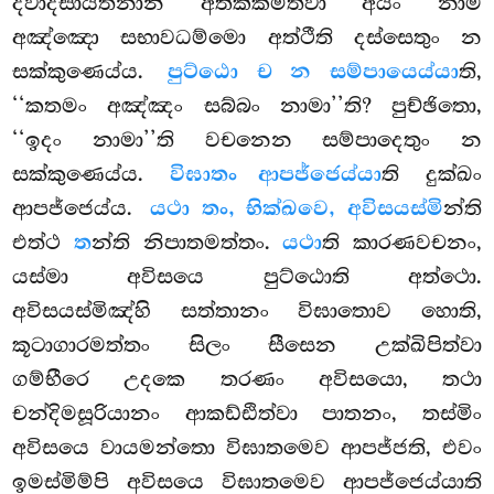
ද්වාදසායතනානි අතික්කමිත්වා අයං නාම
අඤ්ඤො සභාවධම්මො අත්ථීති දස්සෙතුං න
සක්කුණෙය්ය.
පුට්ඨො ච න සම්පායෙය්යා
ති,
‘‘කතමං අඤ්ඤං සබ්බං නාමා’’ති? පුච්ඡිතො,
‘‘ඉදං නාමා’’ති වචනෙන සම්පාදෙතුං න
සක්කුණෙය්ය.
විඝාතං ආපජ්ජෙය්යා
ති දුක්ඛං
ආපජ්ජෙය්ය.
යථා තං, භික්ඛවෙ, අවිසයස්මි
න්ති
එත්ථ
ත
න්ති නිපාතමත්තං.
යථා
ති කාරණවචනං,
යස්මා අවිසයෙ පුට්ඨොති අත්ථො.
අවිසයස්මිඤ්හි සත්තානං විඝාතොව හොති,
කූටාගාරමත්තං සිලං සීසෙන උක්ඛිපිත්වා
ගම්භීරෙ උදකෙ තරණං අවිසයො, තථා
චන්දිමසූරියානං ආකඩ්ඪිත්වා පාතනං, තස්මිං
අවිසයෙ වායමන්තො විඝාතමෙව ආපජ්ජති, එවං
ඉමස්මිම්පි අවිසයෙ විඝාතමෙව ආපජ්ජෙය්යාති