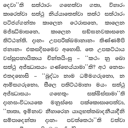
දෙවා’’ති සත්ථාරං ගහෙත්වා ගතා, විහාරං
කාරෙත්වා සත්ථු නිය්යාතෙත්වා තත්ථ සත්ථාරං
පටිජග්ගන්තා කාලෙන ථෙරාසනෙ, කාලෙන
මජ්ඣිමාසනෙ, කාලෙන සඞ්ඝනවකාසනෙ
තිට්ඨන්ති. දානං උපපරික්ඛමානානං තිණ්ණම්පි
ජනානං එකසදිසමෙව අහොසි. තෙ උපකට්ඨාය
වස්සූපනායිකාය චින්තයිංසු – ‘‘කථං නු ඛො
සත්ථු අජ්ඣාසයං ගණ්හෙය්යාමා’’ති? අථ නෙසං
එතදහොසි – ‘‘බුද්ධා නාම ධම්මගරුනො, න
ආමිසගරුනො, සීලෙ පතිට්ඨමානා මයං සත්ථු
අජ්ඣාසයං ගහෙතුං සක්ඛිස්සාමා’’ති
දානසංවිධායකෙ මනුස්සෙ පක්කොසාපෙත්වා,
‘‘තාතා, ඉමිනාව නීහාරෙන යාගුභත්තඛාදනීයාදීනි
සම්පාදෙන්තා දානං පවත්තෙථා’’ති වත්වා