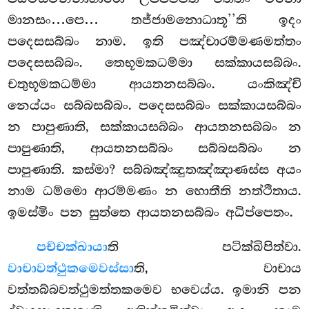
මානසං…පෙ… තජ්ජාමනොධාතූ’’ති ඉදං
පදෙසසබ්බං නාම. ඉති පඤ්චාරම්මණමත්තං
පදෙසසබ්බං. තෙභූමකධම්මා සක්කායසබ්බං.
චතුභූමකධම්මා ආයතනසබ්බං. යංකිඤ්චි
නෙය්යං සබ්බසබ්බං. පදෙසසබ්බං සක්කායසබ්බං
න පාපුණාති, සක්කායසබ්බං ආයතනසබ්බං න
පාපුණාති, ආයතනසබ්බං සබ්බසබ්බං න
පාපුණාති. කස්මා? සබ්බඤ්ඤුතඤ්ඤාණස්ස අයං
නාම ධම්මො ආරම්මණං න හොතීති නත්ථිතාය.
ඉමස්මිං පන සුත්තෙ ආයතනසබ්බං අධිප්පෙතං.
පච්චක්ඛායා
ති
පටික්ඛිපිත්වා.
වාචාවත්ථුකමෙවස්සා
ති, වාචාය
වත්තබ්බවත්ථුමත්තකමෙව භවෙය්ය. ඉමානි පන