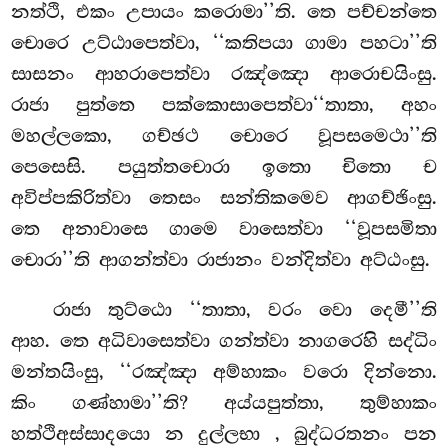
නත්ථි, එකං උපායං කරොමා’’ති. තෙ පච්චන්තෙ
චොරෙ
උට්ඨාපෙත්වා, ‘‘කතිපයා ගාමා පහටා’’ති
සාසනං ආහරාපෙත්වා රඤ්ඤො ආරොචයිංසු.
රාජා පුත්තෙ පක්කොසාපෙත්වා‘‘තාතා, අහං
මහල්ලකො, ගච්ඡථ චොරෙ වූපසමෙථා’’ති
පෙසෙසි. පයුත්තචොරා ඉතො චිතො ච
අවිප්පකිරිත්වා තෙසං සන්තිකමෙව ආගච්ඡිංසු.
තෙ අනාවාසෙ ගාමෙ වාසෙත්වා ‘‘වූපසමිතා
චොරා’’ති ආගන්ත්වා රාජානං වන්දිත්වා අට්ඨංසු.
රාජා තුට්ඨො ‘‘තාතා, වරං වො දෙමී’’ති
ආහ. තෙ අධිවාසෙත්වා ගන්ත්වා නාගරෙහි සද්ධිං
මන්තයිංසු, ‘‘රඤ්ඤා අම්හාකං වරො දින්නො.
කිං ගණ්හාමා’’ති? අය්යපුත්තා, තුම්හාකං
හත්ථිඅස්සාදයො න දුල්ලභා
, බුද්ධරතනං පන