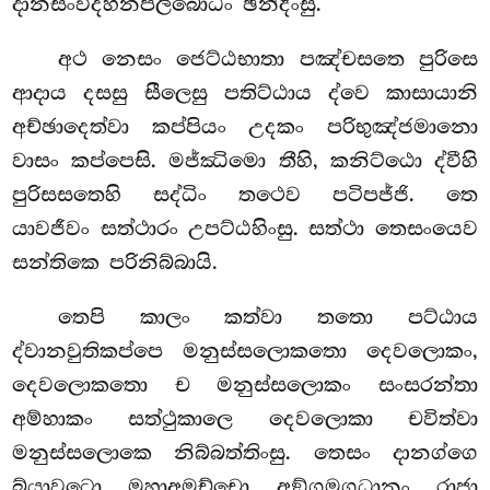
දානසංවිදහනපලිබොධං ඡින්දිංසු.
අථ නෙසං ජෙට්ඨභාතා පඤ්චසතෙ පුරිසෙ
ආදාය දසසු සීලෙසු පතිට්ඨාය ද්වෙ කාසායානි
අච්ඡාදෙත්වා කප්පියං උදකං පරිභුඤ්ජමානො
වාසං කප්පෙසි. මජ්ඣිමො තීහි, කනිට්ඨො ද්වීහි
පුරිසසතෙහි සද්ධිං තථෙව පටිපජ්ජි. තෙ
යාවජීවං සත්ථාරං උපට්ඨහිංසු. සත්ථා තෙසංයෙව
සන්තිකෙ පරිනිබ්බායි.
තෙපි කාලං කත්වා තතො පට්ඨාය
ද්වානවුතිකප්පෙ මනුස්සලොකතො දෙවලොකං,
දෙවලොකතො ච මනුස්සලොකං සංසරන්තා
අම්හාකං සත්ථුකාලෙ දෙවලොකා චවිත්වා
මනුස්සලොකෙ නිබ්බත්තිංසු. තෙසං දානග්ගෙ
බ්යාවටො මහාඅමච්චො අඞ්ගමගධානං රාජා