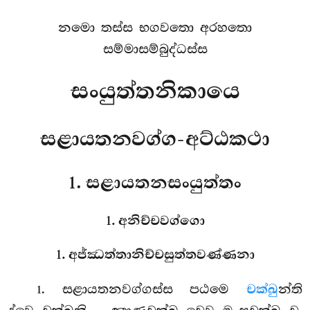
නමො තස්ස භගවතො අරහතො
සම්මාසම්බුද්ධස්ස
සංයුත්තනිකායෙ
සළායතනවග්ග-අට්ඨකථා
1. සළායතනසංයුත්තං
1. අනිච්චවග්ගො
1. අජ්ඣත්තානිච්චසුත්තවණ්ණනා
. සළායතනවග්ගස්ස
පඨමෙ
චක්ඛු
න්ති
1