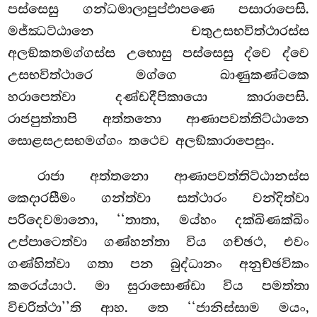
පස්සෙසු ගන්ධමාලාපුප්ඵාපණෙ පසාරාපෙසි.
මජ්ඣට්ඨානෙ චතුඋසභවිත්ථාරස්ස
අලඞ්කතමග්ගස්ස උභොසු පස්සෙසු ද්වෙ ද්වෙ
උසභවිත්ථාරෙ මග්ගෙ ඛාණුකණ්ටකෙ
හරාපෙත්වා දණ්ඩදීපිකායො කාරාපෙසි.
රාජපුත්තාපි අත්තනො ආණාපවත්තිට්ඨානෙ
සොළසඋසභමග්ගං තථෙව අලඞ්කාරාපෙසුං.
රාජා
අත්තනො ආණාපවත්තිට්ඨානස්ස
කෙදාරසීමං ගන්ත්වා සත්ථාරං වන්දිත්වා
පරිදෙවමානො, ‘‘තාතා, මය්හං දක්ඛිණක්ඛිං
උප්පාටෙත්වා ගණ්හන්තා විය ගච්ඡථ, එවං
ගණ්හිත්වා ගතා පන බුද්ධානං අනුච්ඡවිකං
කරෙය්යාථ. මා සුරාසොණ්ඩා විය පමත්තා
විචරිත්ථා’’ති ආහ. තෙ ‘‘ජානිස්සාම මයං,