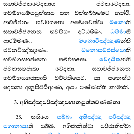
සහාවජ්ජනවෙදනාය ජවනවෙදනා.
භවඞ්ගසම්පයුත්තාය පන වත්තබ්බමෙව නත්ථි.
ආවජ්ජනං භවඞ්ගතො අමොචෙත්වා
මනො
ති
සහාවජ්ජනෙන භවඞ්ගං දට්ඨබ්බං.
ධම්මා
ති
ආරම්මණං.
මනොවිඤ්ඤාණ
න්ති
ජවනවිඤ්ඤාණං.
මනොසම්ඵස්සො
ති
භවඞ්ගසහජාතො සම්ඵස්සො.
වෙදයිත
න්ති
ජවනසහජාතා වෙදනා. සහාවජ්ජනෙන
භවඞ්ගසහජාතාපි වට්ටතියෙව. යා පනෙත්ථ
දෙසනා අනුසිට්ඨිආණා, අයං පණ්ණත්ති නාමාති.
3. අභිඤ්ඤාපරිඤ්ඤාපහානසුත්තවණ්ණනා
. තතියෙ
සබ්බං අභිඤ්ඤා පරිඤ්ඤා
25
පහානායා
ති සබ්බං අභිජානිත්වා පරිජානිත්වා