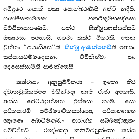
අවිදූරෙ ගයාති එකා පොක්ඛරණීපි අත්ථි නදීපි,
ගයාසීසනාමකො හත්ථිකුම්භසදිසො
පිට්ඨිපාසාණොපි, යත්ථ භික්ඛුසහස්සස්සපි
ඔකාසො පහොති, භගවා තත්ථ විහරති. තෙන
වුත්තං ‘‘ගයාසීසෙ’’ති.
භික්ඛූ ආමන්තෙසී
ති තෙසං
සප්පායධම්මදෙසනං විචිනිත්වා තං
දෙසෙස්සාමීති ආමන්තෙසි.
තත්රායං අනුපුබ්බිකථා – ඉතො කිර
ද්වානවුතිකප්පෙ මහින්දො නාම රාජා අහොසි.
තස්ස ජෙට්ඨපුත්තො ඵුස්සො නාම. සො
පූරිතපාරමී පච්ඡිමභවිකසත්තො, පරිපාකගතෙ
ඤාණෙ බොධිමණ්ඩං ආරුය්හ
සබ්බඤ්ඤුතං
පටිවිජ්ඣි
. රඤ්ඤො කනිට්ඨපුත්තො තස්ස