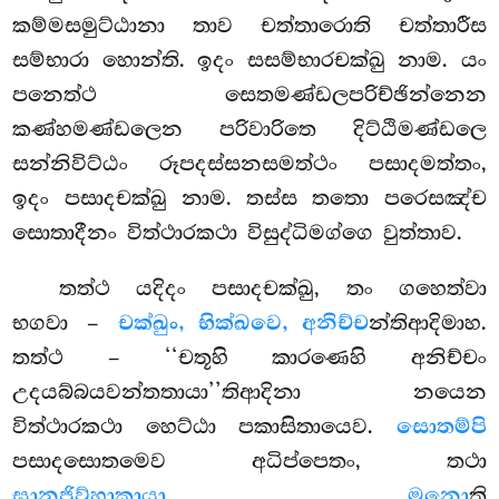
කම්මසමුට්ඨානා තාව චත්තාරොති චත්තාරීස
සම්භාරා හොන්ති. ඉදං සසම්භාරචක්ඛු
නාම. යං
පනෙත්ථ සෙතමණ්ඩලපරිච්ඡින්නෙන
කණ්හමණ්ඩලෙන පරිවාරිතෙ දිට්ඨිමණ්ඩලෙ
සන්නිවිට්ඨං රූපදස්සනසමත්ථං පසාදමත්තං,
ඉදං පසාදචක්ඛු නාම. තස්ස තතො පරෙසඤ්ච
සොතාදීනං විත්ථාරකථා විසුද්ධිමග්ගෙ වුත්තාව.
තත්ථ යදිදං පසාදචක්ඛු, තං ගහෙත්වා
භගවා –
චක්ඛුං, භික්ඛවෙ, අනිච්ච
න්තිආදිමාහ.
තත්ථ – ‘‘චතූහි කාරණෙහි අනිච්චං
උදයබ්බයවන්තතායා’’තිආදිනා නයෙන
විත්ථාරකථා හෙට්ඨා පකාසිතායෙව.
සොතම්පි
පසාදසොතමෙව අධිප්පෙතං, තථා
ඝානජිව්හාකායා. මනො
ති