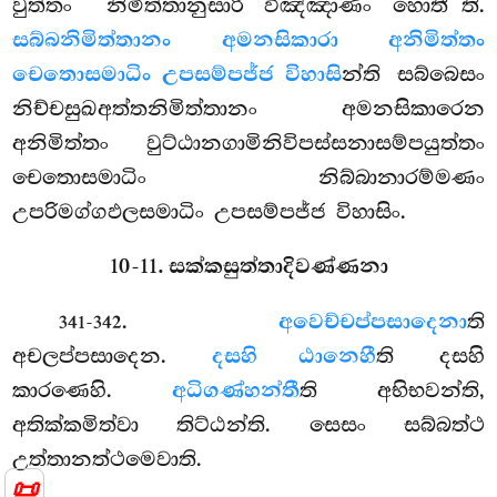
වුත්තං ‘‘නිමිත්තානුසාරි විඤ්ඤාණං හොතී’’ති.
සබ්බනිමිත්තානං අමනසිකාරා අනිමිත්තං
චෙතොසමාධිං උපසම්පජ්ජ විහාසි
න්ති සබ්බෙසං
නිච්චසුඛඅත්තනිමිත්තානං අමනසිකාරෙන
අනිමිත්තං වුට්ඨානගාමිනිවිපස්සනාසම්පයුත්තං
චෙතොසමාධිං නිබ්බානාරම්මණං
උපරිමග්ගඵලසමාධිං උපසම්පජ්ජ විහාසිං.
10-11. සක්කසුත්තාදිවණ්ණනා
.
අවෙච්චප්පසාදෙනා
ති
341-342
අචලප්පසාදෙන.
දසහි ඨානෙහී
ති දසහි
කාරණෙහි.
අධිගණ්හන්තී
ති අභිභවන්ති,
අතික්කමිත්වා තිට්ඨන්ති. සෙසං සබ්බත්ථ
උත්තානත්ථමෙවාති.
📜