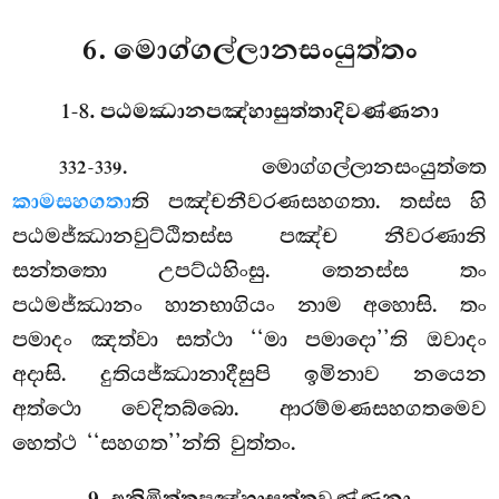
6. මොග්ගල්ලානසංයුත්තං
1-8. පඨමඣානපඤ්හාසුත්තාදිවණ්ණනා
. මොග්ගල්ලානසංයුත්තෙ
332-339
කාමසහගතා
ති පඤ්චනීවරණසහගතා. තස්ස හි
පඨමජ්ඣානවුට්ඨිතස්ස පඤ්ච නීවරණානි
සන්තතො උපට්ඨහිංසු. තෙනස්ස තං
පඨමජ්ඣානං හානභාගියං නාම අහොසි. තං
පමාදං ඤත්වා
සත්ථා ‘‘මා පමාදො’’ති ඔවාදං
අදාසි. දුතියජ්ඣානාදීසුපි ඉමිනාව නයෙන
අත්ථො වෙදිතබ්බො. ආරම්මණසහගතමෙව
හෙත්ථ ‘‘සහගත’’න්ති වුත්තං.