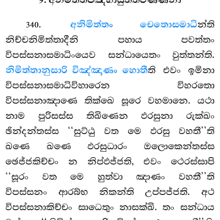
9. අනිමිත්තපඤ්හාසුත්තවණ්ණනා
.
අනිමිත්තං චෙතොසමාධි
න්ති
340
නිච්චනිමිත්තාදීනි පහාය පවත්තං
විපස්සනාසමාධිංයෙව සන්ධායෙතං වුත්තන්ති.
නිමිත්තානුසාරි විඤ්ඤාණං හොතී
ති එවං ඉමිනා
විපස්සනාසමාධිවිහාරෙන විහරතො
විපස්සනාඤාණෙ තික්ඛෙ සූරෙ වහමානෙ. යථා
නාම පුරිසස්ස තිඛිණෙන ඵරසුනා රුක්ඛං
ඡින්දන්තස්ස ‘‘සුට්ඨු වත මෙ ඵරසු වහතී’’ති
ඛණෙ ඛණෙ ඵරසුධාරං ඔලොකෙන්තස්ස
ඡෙජ්ජකිච්චං න නිප්ඵජ්ජති, එවං ථෙරස්සාපි
‘‘සූරං වත මෙ හුත්වා ඤාණං වහතී’’ති
විපස්සනං ආරබ්භ නිකන්ති උප්පජ්ජති. අථ
විපස්සනාකිච්චං සාධෙතුං නාසක්ඛි. තං සන්ධාය