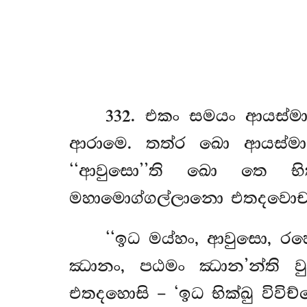
332
. එකං
සමයං ආයස්මා
ආරාමෙ. තත්ර
ඛො ආයස්මා 
‘‘ආවුසො’’ති ඛො තෙ භි
මහාමොග්ගල්ලානො එතදවොච
‘‘ඉධ මය්හං, ආවුසො, ර
ඣානං, පඨමං ඣාන’න්ති ව
එතදහොසි – ‘ඉධ භික්ඛු විවිච