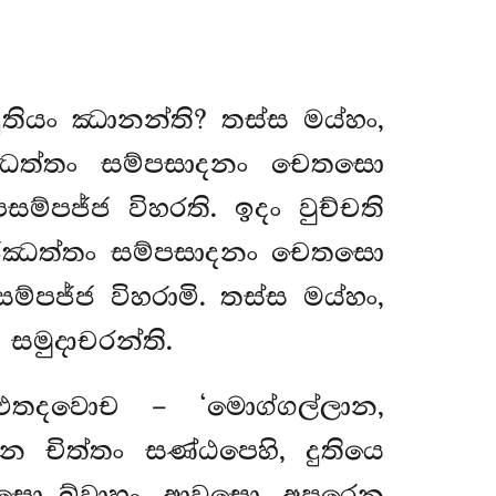
ුතියං ඣානන්ති? තස්ස මය්හං,
්ඣත්තං සම්පසාදනං චෙතසො
ම්පජ්ජ විහරති. ඉදං වුච්චති
 අජ්ඣත්තං සම්පසාදනං චෙතසො
ම්පජ්ජ විහරාමි. තස්ස මය්හං,
මුදාචරන්ති.
 එතදවොච – ‘මොග්ගල්ලාන,
ෙ චිත්තං සණ්ඨපෙහි, දුතියෙ