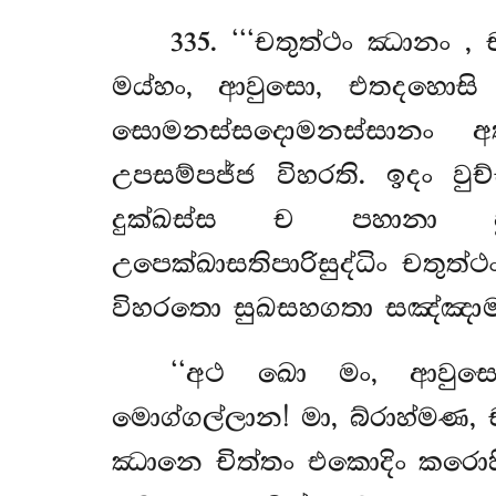
335
. ‘‘‘චතුත්ථං ඣානං
, 
මය්හං, ආවුසො, එතදහොසි 
සොමනස්සදොමනස්සානං අත්ථ
උපසම්පජ්ජ විහරති. ඉදං වු
දුක්ඛස්ස ච පහානා පු
උපෙක්ඛාසතිපාරිසුද්ධිං චතුත
විහරතො සුඛසහගතා සඤ්ඤාමන
‘‘අථ ඛො මං, ආවුසො
මොග්ගල්ලාන! මා, බ්රාහ්මණ,
ඣානෙ චිත්තං එකොදිං කරොහි