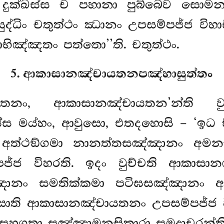
දුක්ඛස්ස ච පහානා පුබ්බෙව සොම
සුද්ධිං චතුත්ථං ඣානං උපසම්පජ්ජ විහා
ඤ්ඤතං පත්තො’’ති. චතුත්ථං.
5. ආකාසානඤ්චායතනපඤ්හාසුත්තං
ායතනං, ආකාසානඤ්චායතන’න්ති
්ස මය්හං, ආවුසො, එතදහොසි – ‘ඉධ
 අත්ථඞ්ගමා නානත්තසඤ්ඤානං
අමන
්ජ විහරති. ඉදං වුච්චති ආකාසානඤ
ානං සමතික්කමා පටිඝසඤ්ඤානං අ
ි ආකාසානඤ්චායතනං උපසම්පජ්ජ විහ
සහගතා සඤ්ඤාමනසිකාරා සමුදාචරන්ති