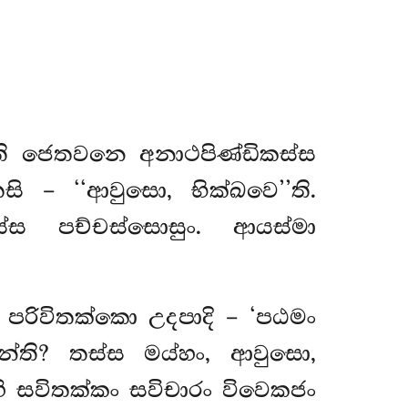
ති ජෙතවනෙ අනාථපිණ්ඩිකස්ස
 – ‘‘ආවුසො, භික්ඛවෙ’’ති.
ස පච්චස්සොසුං. ආයස්මා
පරිවිතක්කො උදපාදි – ‘පඨමං
ති? තස්ස මය්හං, ආවුසො,
හි සවිතක්කං සවිචාරං විවෙකජං