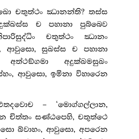
ු ඛො චතුත්ථං ඣානන්ති? තස්ස
ුක්ඛස්ස ච පහානා පුබ්බෙව
ාරිසුද්ධිං චතුත්ථං ඣානං
හං, ආවුසො, සුඛස්ස ච පහානා
ත්ථඞ්ගමා අදුක්ඛමසුඛං
මය්හං, ආවුසො, ඉමිනා විහාරෙන
 එතදවොච – ‘මොග්ගල්ලාන,
ෙ චිත්තං සණ්ඨපෙහි, චතුත්ථෙ
. සො ඛ්වාහං, ආවුසො, අපරෙන