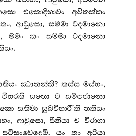
. සො ඛ්වාහං, ආවුසො, අපරෙන
තසො එකොදිභාවං අවිතක්කං
හි තං, ආවුසො, සම්මා වදමානො
ති, මමං තං
සම්මා වදමානො
ියං.
තතියං ඣානන්ති? තස්ස මය්හං,
ච විහරති සතො ච සම්පජානො
ො සතිමා සුඛවිහාරී’ති තතියං
හං, ආවුසො, පීතියා ච විරාගා
ිසංවෙදෙමි. යං තං අරියා