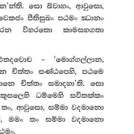
න’න්ති. සො ඛ්වාහං, ආවුසො,
විවෙකජං පීතිසුඛං පඨමං ඣානං
හාරෙන විහරතො කාමසහගතා
 එතදවොච – ‘මොග්ගල්ලාන,
ෙ චිත්තං සණ්ඨපෙහි, පඨමෙ
නෙ චිත්තං සමාදහා’ති. සො
අකුසලෙහි ධම්මෙහි
සවිතක්කං
හි තං, ආවුසො, සම්මා වදමානො
ති, මමං තං සම්මා වදමානො
ඨමං.