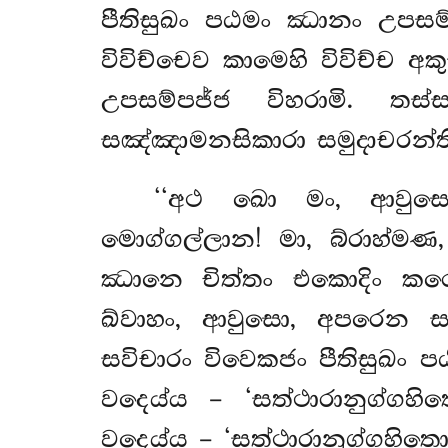
පීතිසුඛං පඨමං ඣානං උපසම්
විවිච්චෙව කාමෙහි විවිච්ච 
උපසම්පජ්ජ විහරාමි. ත
සඤ්ඤාමනසිකාරා සමුදාචරන්ත
‘‘අථ ඛො මං, ආවුසො
මොග්ගල්ලාන! මා, බ්රාහ්
ඣානෙ චිත්තං එකොදිං ක
ඛ්වාහං, ආවුසො, අපරෙන ස
සවිචාරං විවෙකජං පීතිසුඛං 
වදෙය්ය – ‘සත්ථාරානුග්ග
වදෙය්ය – ‘සත්ථාරානුග්ගහිත