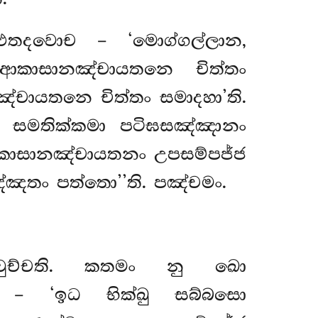
 එතදවොච – ‘මොග්ගල්ලාන,
ආකාසානඤ්චායතනෙ චිත්තං
චායතනෙ චිත්තං සමාදහා’ති.
සමතික්කමා පටිඝසඤ්ඤානං
කාසානඤ්චායතනං උපසම්පජ්ජ
්ඤතං පත්තො’’ති. පඤ්චමං.
ි වුච්චති. කතමං නු ඛො
 – ‘ඉධ භික්ඛු සබ්බසො