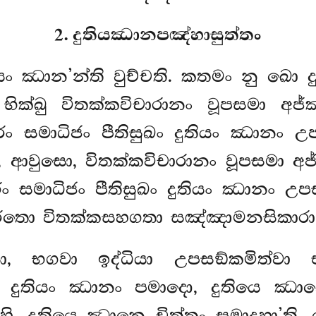
2. දුතියඣානපඤ්හාසුත්තං
යං ඣාන’න්ති වුච්චති. කතමං නු ඛො ද
ික්ඛු විතක්කවිචාරානං
වූපසමා අජ
ං සමාධිජං පීතිසුඛං දුතියං ඣානං උපස
හං, ආවුසො, විතක්කවිචාරානං වූපසමා
 සමාධිජං පීතිසුඛං දුතියං ඣානං උපස
රතො විතක්කසහගතා සඤ්ඤාමනසිකාරා ස
, භගවා ඉද්ධියා උපසඞ්කමිත්වා
, දුතියං ඣානං පමාදො, දුතියෙ ඣාන