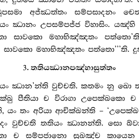
, දුතියෙ ඣානෙ චිත්තං සමාදහා’ති
වූපසමා අජ්ඣත්තං සම්පසාදනං චෙ
දුතියං ඣානං උපසම්පජ්ජ විහාසිං. යඤ්
හිතො සාවකො මහාභිඤ්ඤතං පත්තො’
ො සාවකො මහාභිඤ්ඤතං පත්තො’’’ති. දුත
3. තතියඣානපඤ්හාසුත්තං
තියං ඣාන’න්ති වුච්චති. කතමං නු ඛො 
ක්ඛු පීතියා ච විරාගා උපෙක්ඛකො 
 යං තං අරියා ආචික්ඛන්ති – ‘උපෙක්ඛක
ං වුච්චති තතියං ඣානන්ති. සො ඛ්වා
ො ච සම්පජානො සුඛඤ්ච කායෙන පට