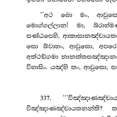
‘‘අථ ඛො මං, ආවුසො
මොග්ගල්ලාන! මා, බ්රා
සණ්ඨපෙහි, ආකාසානඤ්චායතන
සො ඛ්වාහං, ආවුසො, අප
අත්ථඞ්ගමා නානත්තසඤ්ඤාන
විහාසිං. යඤ්හි තං, ආවුසො
337
. ‘‘‘විඤ්ඤාණඤ්
විඤ්ඤාණඤ්චායතනන්ති?