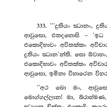
333
. ‘‘‘දුතියං
ඣානං, දුති
ආවුසො, එතදහොසි – ‘ඉධ භ
එකොදිභාවං අවිතක්කං අවිචාර
දුතියං ඣාන’න්ති. සො ඛ්වා
එකොදිභාවං අවිතක්කං අවිචාරං
ආවුසො, ඉමිනා විහාරෙන විහ
‘‘අථ ඛො මං, ආවුසො
මොග්ගල්ලාන! මා, බ්රාහ්මණ