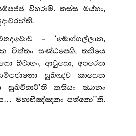
්පජ්ජ විහරාමි. තස්ස මය්හං,
ාචරන්ති.
එතදවොච – ‘මොග්ගල්ලාන,
ෙ චිත්තං සණ්ඨපෙහි, තතියෙ
 සො ඛ්වාහං, ආවුසො, අපරෙන
සම්පජානො සුඛඤ්ච කායෙන
 සුඛවිහාරී’ති තතියං ඣානං
පෙ… මහාභිඤ්ඤතං පත්තො’’ති.