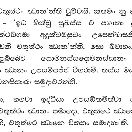
චතුත්ථං ඣාන’න්ති වුච්චති. කතමං න
– ‘ඉධ භික්ඛු සුඛස්ස ච පහානා ද
ඞ්ගමා අදුක්ඛමසුඛං උපෙක්ඛාසතිප
ච්චති චතුත්ථං ඣාන’න්ති. සො ඛ්වා
බ්බෙව සොමනස්සදොමනස්සානං අ
්ථං ඣානං උපසම්පජ්ජ විහරාමි. තස්ස 
සිකාරා සමුදාචරන්ති.
, භගවා ඉද්ධියා උපසඞ්කමිත්වා
 චතුත්ථං ඣානං පමාදො, චතුත්ථෙ ඣාන
, චතුත්ථෙ ඣානෙ චිත්තං සමාදහා’ති