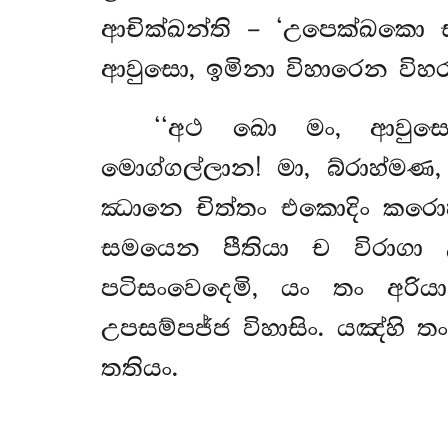
ආචික්ඛන්ති – ‘උපෙක්ඛකො සත
ආවුසො, ඉමිනා විහාරෙන විහ
‘‘අථ
ඛො මං, ආවුසො,
මොග්ගල්ලාන! මා, බ්රාහ්ම
ඣානෙ චිත්තං එකොදිං කරොහ
සමයෙන පීතියා ච විරාග
පටිසංවෙදෙමි, යං තං අරිය
උපසම්පජ්ජ විහාසිං. යඤ්හි
තතියං.