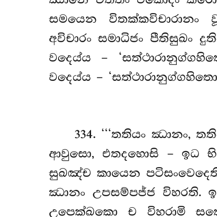
ඣානෙ චිත්තං එකොදිං කරොහි
සමයෙන විතක්කවිචාරානං 
අවිචාරං සමාධිජං පීතිසුඛං 
වදෙය්ය – ‘සත්ථාරානුග්ග
වදෙය්ය – ‘සත්ථාරානුග්ගහිත
334
. ‘‘‘තතියං ඣානං, ත
ආවුසො, එතදහොසි – ඉධ භි
සුඛඤ්ච කායෙන පටිසංවෙදෙති,
ඣානං උපසම්පජ්ජ විහරති. ඉද
උපෙක්ඛකො ච විහරාමි සත