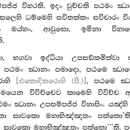
පජ්ජ විහරති. ඉදං වුච්චති පඨමං ඣා
අකුසලෙහි ධම්මෙහි සවිතක්කං සවිචාරං 
ස්ස මය්හං, ආවුසො, ඉමිනා වි
ි.
, භගවා ඉද්ධියා උපසඞ්කමිත්වා
මණ, පඨමං ඣානං පමාදො, පඨමෙ ඣාන
රොහි
[එකොදිකරොහි (පී.)]
, පඨමෙ ඣා
මයෙන විවිච්චෙව කාමෙහි විවිච්ච 
පඨමං ඣානං උපසම්පජ්ජ විහාසිං. යඤ්
හිතො සාවකො මහාභිඤ්ඤතං පත්තො’
ො සාවකො මහාභිඤ්ඤතං පත්තො’’’ති. ප