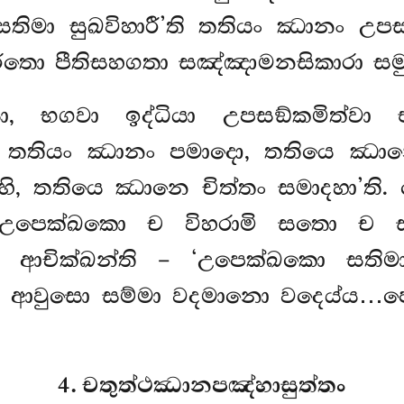
ිමා සුඛවිහාරී’ති තතියං ඣානං උපසම
රතො පීතිසහගතා සඤ්ඤාමනසිකාරා සමුද
 භගවා ඉද්ධියා උපසඞ්කමිත්වා 
ණ, තතියං ඣානං පමාදො, තතියෙ ඣාන
ි, තතියෙ ඣානෙ චිත්තං සමාදහා’ති.
ා උපෙක්ඛකො ච විහරාමි සතො ච 
ා ආචික්ඛන්ති – ‘උපෙක්ඛකො සතිමා
 තං ආවුසො සම්මා වදමානො වදෙය්ය…
4. චතුත්ථඣානපඤ්හාසුත්තං