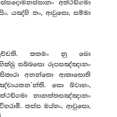
නස්සදොමනස්සානං
අත්ථඞ්ගමා
සිං. යඤ්හි තං, ආවුසො, සම්මා
 වුච්චති. කතමං නු ඛො
භික්ඛු සබ්බසො රූපසඤ්ඤානං
සිකාරා අනන්තො ආකාසොති
්චායතන’න්ති. සො ඛ්වාහං,
ත්ථඞ්ගමා නානත්තසඤ්ඤානං
රාමි. තස්ස මය්හං, ආවුසො,
.