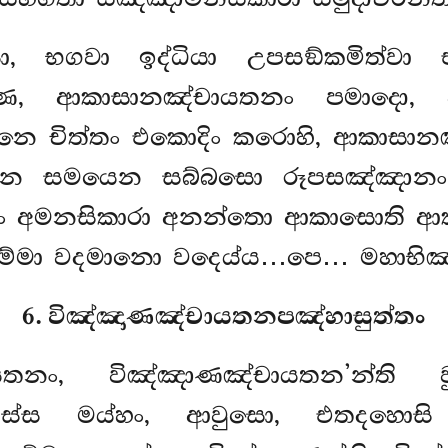
, භගවා ඉද්ධියා උපසඞ්කමිත්වා
හ්මණ, ආකාසානඤ්චායතනං පමාදො, 
ෙ චිත්තං එකොදිං කරොහි, ආකාසානඤ්
රෙන සමයෙන සබ්බසො රූපසඤ්ඤානං 
ං අමනසිකාරා අනන්තො ආකාසොති ආ
, සම්මා වදමානො වදෙය්ය…පෙ… මහාභිඤ
6. විඤ්ඤාණඤ්චායතනපඤ්හාසුත්තං
චායතනං, විඤ්ඤාණඤ්චායතන’න්ත
 තස්ස
මය්හං, ආවුසො, එතදහොසි