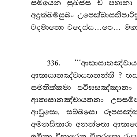
සමයෙන සුඛස්ස ච පහානා 
අදුක්ඛමසුඛං උපෙක්ඛාසතිපාරි
වදමානො වදෙය්ය…පෙ… මහාභි
336
. ‘‘‘ආකාසානඤ්ච
ආකාසානඤ්චායතනන්ති
? තස
සමතික්කමා පටිඝසඤ්ඤානං
ආකාසානඤ්චායතනං උපසම්පජ
ආවුසො, සබ්බසො රූපසඤ්ඤ
අමනසිකාරා අනන්තො ආකාසොත
ඉමිනා විහාරෙන විහරතො රූප