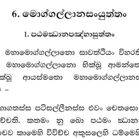
6. මොග්ගල්ලානසංයුත්තං
1. පඨමඣානපඤ්හාසුත්තං
 මහාමොග්ගල්ලානො සාවත්ථියං විහර
මහාමොග්ගල්ලානො භික්ඛූ ආමන්තෙසි
ක්ඛූ ආයස්මතො මහාමොග්ගල්ලානස්
 –
හොගතස්ස පටිසල්ලීනස්ස එවං චෙතසො 
ුච්චති. කතමං නු ඛො පඨමං ඣානන්
්චෙව කාමෙහි විවිච්ච අකුසලෙහි ධම්මෙ