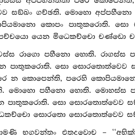
සස්ස අප්පහීනත්තා පරෙ කොපෙන්ත
ව සඞ්ඛං ගච්ඡති. මොහො අප්පහීනො 
පියමානො කොපං පාතුකරොති. සො ච
ං පච්චයො යෙන මිධෙකච්චො චණ්ඩො චණ
්චස්ස රාගො පහීනො හොති. රාගස්ස 
න පාතුකරොති. සො සොරතොත්වෙව සඞ
පරෙ න කොපෙන්ති, පරෙහි කොපියම
ි. මොහො පහීනො හොති. මොහස්ස ප
පාතුකරොති. සො සොරතොත්වෙව සඞ්ඛ
ෙකච්චො සොරතො සොරතොත්වෙව සඞ්ඛං
ාමණි භගවන්තං එතදවොච – ‘‘අභික්ක