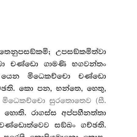
නුපසඞ්කමි; උපසඞ්කමිත්වා
 ඛො චණ්ඩො ගාමණි භගවන්තං
 යෙන මිධෙකච්චො චණ්ඩො
්ඡති. කො පන, භන්තෙ, හෙතු,
මිධෙකච්චො සුරතොතෙව (සී.
 හොති. රාගස්ස අප්පහීනත්තා
ණ්ඩොත්වෙව සඞ්ඛං ගච්ඡති.