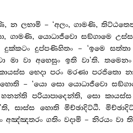
, න ලභාමි – ‘අලං, ගාමණි, තිට්ඨතෙතං;
සො, ගාමණි, යොධාජීවො සඞ්ගාමෙ උස්ස
දුක්කටං දුප්පණිහිතං – ‘ඉමෙ සත්ත
තු වා මා වා අහෙසුං ඉති වා’ති. තමෙ
 කායස්ස භෙදා පරං මරණා පරජිතො න
ි හොති – ‘යො සො යොධාජීවො සඞ්ගා
හනන්ති පරියාපාදෙන්ති, සො කායස්
, සාස්ස හොති මිච්ඡාදිට්ඨි. මිච්ඡා
නං අඤ්ඤතරං ගතිං වදාමි – නිරයං වා ති