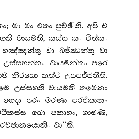
 මා මං එතං පුච්ඡී’ති. අපි ච
හති වායමති, තස්ස තං චිත්තං
ා හඤ්ඤන්තු වා බජ්ඣන්තු වා
නං උස්සහන්තං වායමන්තං පරෙ
ාම නිරයො තත්ථ උපපජ්ජතීති.
මෙ උස්සහති වායමති තමෙනං
ස භෙදා පරං මරණා පරජිතානං
දිට්ඨිකස්ස ඛො පනාහං, ගාමණි,
රච්ඡානයොනිං වා’’ති.