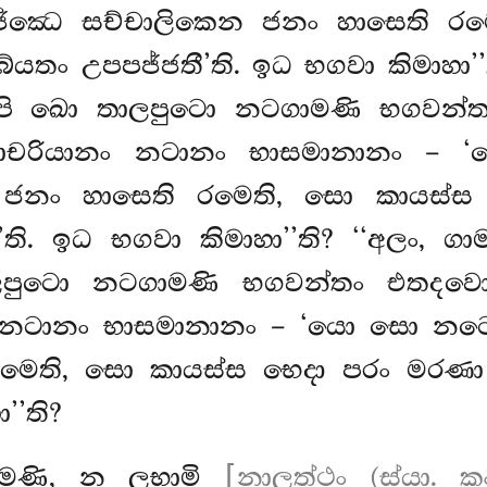
්ඣෙ සච්චාලිකෙන ජනං හාසෙති ර
තං උපපජ්ජතී’ති. ඉධ භගවා කිමාහා’’ති
තියම්පි ඛො තාලපුටො නටගාමණි භගවන
යපාචරියානං නටානං භාසමානානං 
 ජනං හාසෙති රමෙති, සො කායස්ස
ති. ඉධ භගවා කිමාහා’’ති? ‘‘අලං, ගා
 තාලපුටො නටගාමණි භගවන්තං එතදව
නං නටානං භාසමානානං – ‘යො සො න
රමෙති, සො
කායස්ස භෙදා පරං මරණා
’’ති?
ගාමණි, න ලභාමි
[නාලත්ථං (ස්යා. කං