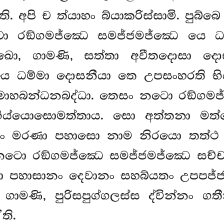
’ති. අපි ච ත්යාහං බ්යාකරිස්සාමි. පුබ්
ටො රඞ්ගමජ්ඣෙ සමජ්ජමජ්ඣෙ යෙ ධම
ෙ ඛො, ගාමණි, සත්තා අවීතදොසා ද
යෙ ධම්මා
දොසනීයා තෙ
උපසංහරති භි
මොහබන්ධනබද්ධා. තෙසං නටො රඞ්ගම
ිය්යොසොමත්තාය. සො අත්තනා මත
පරං මරණා පහාසො නාම නිරයො තත්ථ
 නටො රඞ්ගමජ්ඣෙ සමජ්ජමජ්ඣෙ සච්ච
හාසානං දෙවානං සහබ්යතං උපපජ්ජතී’ති
, ගාමණි, පුරිසපුග්ගලස්ස ද්වින්නං 
ති.