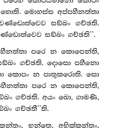
ි, පරෙහි කොපියමානො කොපං
හොති. මොහස්ස අප්පහීනත්තා
ණ්ඩොත්වෙව සඞ්ඛං ගච්ඡති.
්ඩොත්වෙව සඞ්ඛං ගච්ඡති’’.
පහීනත්තා පරෙ න කොපෙන්ති,
්ඛං ගච්ඡති. දොසො පහීනො
ානො කොපං
න පාතුකරොති. සො
හීනත්තා පරෙ න කොපෙන්ති,
ං ගච්ඡති. අයං ඛො, ගාමණි,
 ගච්ඡතී’’ති.
න්තං, භන්තෙ, අභික්කන්තං,