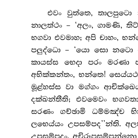
එවං වුත්තෙ, තාලපුටො 
නාලත්ථං – ‘අලං, ගාමණි, තිට
භගවා එවමාහ; අපි චාහං, භන
පලුද්ධො – ‘යො සො නටො
කායස්ස භෙදා පරං මරණා පහා
අභික්කන්තං, භන්තෙ! සෙය්යථාප
මූළ්හස්ස වා
මග්ගං ආචික්ඛෙ
දක්ඛන්තීති; එවමෙවං භගව
සරණං ගච්ඡාමි ධම්මඤ්ච භි
ලභෙය්යං උපසම්පද’’න්ති. 
උපසම්පදං. අචිරූපසම්පන්නො