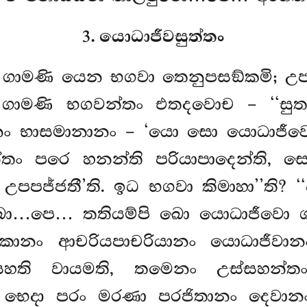
3. යොධාජීවසුත්තං
 ගාමණි යෙන භගවා තෙනුපසඞ්කමි; උ
ාමණි භගවන්තං එතදවොච – ‘‘සුතං
නං භාසමානානං – ‘යො සො යොධාජීවො
්තං පරෙ හනන්ති පරියාපාදෙන්ති, 
පපජ්ජතී’ති. ඉධ භගවා කිමාහා’’ති? 
ම්පි ඛො…පෙ… තතියම්පි ඛො යොධාජී
බ්බකානං ආචරියපාචරියානං යොධාජී
සහති වායමති, තමෙනං උස්සහන්ත
ස භෙදා පරං මරණා පරජිතානං දෙවානං