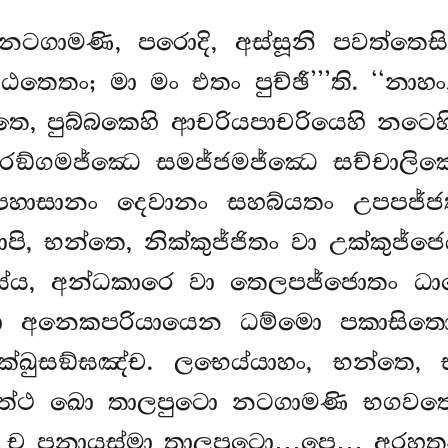
නටගාමණි, පරොදි, අස්සූනි පවත්තෙසි
්ඨතෙතං; මා මං එතං පුච්ඡී’’’ති. ‘‘නා
්තෙ, පුබ්බකෙහි ආචරියපාචරියෙහි නටෙ
 රඞ්ගමජ්ඣෙ
සමජ්ජමජ්ඣෙ සච්චාලි
සානං දෙවානං සහබ්යතං උපපජ්ජතී’’
ි, භන්තෙ, නික්කුජ්ජිතං වා උක්කුජ්ජෙ
ය්ය, අන්ධකාරෙ වා තෙලපජ්ජොතං ධාර
තා අනෙකපරියායෙන ධම්මො පකාසිතො
ක්ඛුසඞ්ඝඤ්ච. ලභෙය්යාහං, භන්තෙ,
අලත්ථ ඛො තාලපුටො නටගාමණි භගවතො
 ච පනායස්මා තාලපුටො…පෙ… අරහතං අ