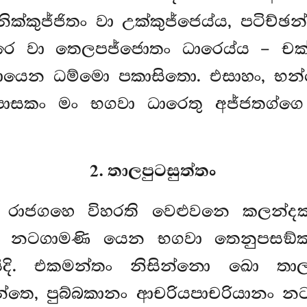
ික්කුජ්ජිතං වා උක්කුජ්ජෙය්ය, පටිච්ඡ
රෙ වා තෙලපජ්ජොතං ධාරෙය්ය – චක්ඛ
යෙන ධම්මො පකාසිතො. එසාහං, භන්ත
උපාසකං මං භගවා ධාරෙතු අජ්ජතග්ගෙ
2. තාලපුටසුත්තං
 රාජගහෙ විහරති වෙළුවනෙ කලන්ද
නටගාමණි යෙන භගවා තෙනුපසඞ්කමි
ිසීදි. එකමන්තං නිසින්නො ඛො ත
න්තෙ, පුබ්බකානං ආචරියපාචරියානං 