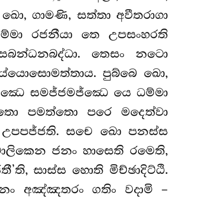
බෙ ඛො, ගාමණි, සත්තා අවීතරාගා
්මා රජනීයා තෙ උපසංහරති
ොසබන්ධනබද්ධා. තෙසං නටො
ය්යොසොමත්තාය. පුබ්බෙ ඛො,
ජ්ඣෙ සමජ්ජමජ්ඣෙ යෙ ධම්මා
්තො පමත්තො පරෙ මදෙත්වා
 උපපජ්ජති. සචෙ ඛො පනස්ස
ාලිකෙන ජනං හාසෙති රමෙති,
, සාස්ස හොති මිච්ඡාදිට්ඨි.
ගතීනං අඤ්ඤතරං ගතිං වදාමි –