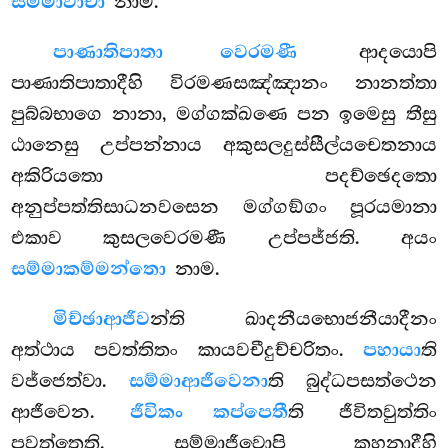
සම්මාවාචා
නාම.
පාණාතිපාතා වෙරමණී
ආදයොපි
පාණාතිපාතාදීහි විරමණසඤ්ඤානං නානත්තා
පුබ්බභාගෙ නානා, මග්ගක්ඛණෙ පන ඉමෙසු තීසු
ඨානෙසු උප්පන්නාය අකුසලදුස්සීල්යචෙතනාය
අකිරියතො පදච්ඡෙදතො
අනුප්පත්තිසාධනවසෙන මග්ගඞ්ගං පූරයමානා
එකාව කුසලවෙරමණී උප්පජ්ජති. අයං
සම්මාකම්මන්තො
නාම.
මිච්ඡාආජීව
න්ති ඛාදනීයභොජනීයාදීනං
අත්ථාය පවත්තිතං කායවචීදුච්චරිතං.
පහායා
ති
වජ්ජෙත්වා.
සම්මාආජීවෙනා
ති බුද්ධපසත්ථෙන
ආජීවෙන.
ජීවිකං කප්පෙතී
ති ජීවිතවුත්තිං
පවත්තෙති. සම්මාජීවොපි කුහනාදීහි