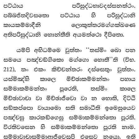
පට්ඨාය පරිසුද්ධභාවදස්සනත්ථං.
පබ්බජිතදිවසතො පට්ඨාය හි පරිසුද්ධානි
කායකම්මාදීනි ලොකුත්තරමග්ගක්ඛණෙ
අතිපරිසුද්ධානි හොන්තීති අයමත්ථො දීපිතො.
යම්පි අභිධම්මෙ වුත්තං ‘‘තස්මිං ඛො පන
සමයෙ පඤ්චඞ්ගිකො මග්ගො හොතී’’ති (විභ.
212), තං එකං කිච්චන්තරං දස්සෙතුං වුත්තං.
යස්මිඤ්හි කාලෙ මිච්ඡාකම්මන්තං පහාය
සම්මාකම්මන්තං පූරෙති, තස්මිං කාලෙ
මිච්ඡාවාචා වා මිච්ඡාජීවො වා න හොති, දිට්ඨි
සඞ්කප්පො වායාමො
සති සමාධීති ඉමෙසුයෙව
පඤ්චසු කාරකඞ්ගෙසු සම්මාකම්මන්තො පූරති.
විරතිවසෙන හි සම්මාකම්මන්තො පූරති නාම.
සම්මාවාචාසම්මාආජීවෙසුපි එසෙව නයො. ඉති