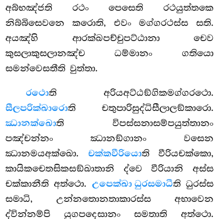
අබ්භඤ්ජති රථං පෙසෙති රථයුත්තකෙ
නිබ්බිසෙවනෙ කරොති, එවං මග්ගරථස්ස සති.
අයඤ්හි ආරක්ඛපච්චුපට්ඨානා චෙව
කුසලාකුසලානඤ්ච ධම්මානං ගතියො
සමන්වෙසතීති වුත්තා.
රථො
ති අරියඅට්ඨඞ්ගිකමග්ගරථො.
සීලපරික්ඛාරො
ති චතුපාරිසුද්ධිසීලාලඞ්කාරො.
ඣානක්ඛො
ති විපස්සනාසම්පයුත්තානං
පඤ්චන්නං ඣානඞ්ගානං වසෙන
ඣානමයඅක්ඛො.
චක්කවීරියො
ති වීරියචක්කො,
කායිකචෙතසිකසඞ්ඛාතානි
ද්වෙ වීරියානි අස්ස
චක්කානීති අත්ථො.
උපෙක්ඛා ධුරසමාධී
ති
ධුරස්ස
සමාධි, උන්නතොනතාකාරස්ස අභාවෙන
ද්වින්නම්පි යුගපදෙසානං සමතාති අත්ථො.