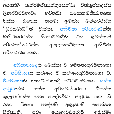
අයඤ්හි තත්රමජ්ඣත්තුපෙක්ඛා චිත්තුප්පාදස්ස
ලීනුද්ධච්චභාවං හරිත්වා පයොගමජ්ඣත්තෙ
චිත්තං ඨපෙති, තස්මා ඉමස්ස මග්ගරථස්ස
‘‘ධුරසමාධී’’ති වුත්තා.
අනිච්ඡා පරිවාරණ
න්ති
බාහිරකරථස්ස සීහචම්මාදීනි විය ඉමස්සාපි
අරියමග්ගරථස්ස අලොභසඞ්ඛාතා අනිච්ඡා
පරිවාරණං නාම.
අබ්යාපාදො
ති මෙත්තා ච මෙත්තාපුබ්බභාගො
ච.
අවිහිංසා
ති කරුණා ච කරුණාපුබ්බභාගො ච.
විවෙකො
ති කායවිවෙකාදි තිවිධවිවෙකො.
යස්ස
ආවුධ
න්ති යස්ස අරියමග්ගරථෙ ඨිතස්ස
කුලපුත්තස්ස එතං පඤ්චවිධං ආවුධං. යථා හි
රථෙ ඨිතො පඤ්චහි ආවුධෙහි සපත්තෙ
විජ්ඣති, එවං යොගාවචරොපි ඉමස්මිං