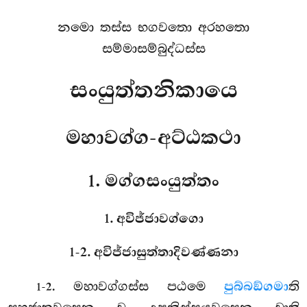
නමො තස්ස භගවතො අරහතො
සම්මාසම්බුද්ධස්ස
සංයුත්තනිකායෙ
මහාවග්ග-අට්ඨකථා
1. මග්ගසංයුත්තං
1. අවිජ්ජාවග්ගො
1-2. අවිජ්ජාසුත්තාදිවණ්ණනා
. මහාවග්ගස්ස
පඨමෙ
පුබ්බඞ්ගමා
ති
1-2