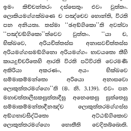
ඉමං කිච්චන්තරං දස්සෙතුං එවං වුත්තං.
ලොකියමග්ගක්ඛණෙ ච පඤ්චෙව හොන්ති, විරති
පන අනියතා. තස්මා ‘‘ඡඅඞ්ගිකො’’ති අවත්වා
‘‘පඤ්චඞ්ගිකො’’ත්වෙව වුත්තං. ‘‘යා ච,
භික්ඛවෙ, අරියචිත්තස්ස අනාසවචිත්තස්ස
අරියමග්ගසමඞ්ගිනො අරියමග්ගං භාවයතො තීහි
කායදුච්චරිතෙහි ආරති විරති පටිවිරති වෙරමණී
අකිරියා අකරණං, අයං භික්ඛවෙ
සම්මාකම්මන්තො අරියො අනාසවො
ලොකුත්තරමග්ගො’’ති (ම. නි. 3.139). එවං පන
මහාචත්තාලීසකසුත්තාදීසු අනෙකෙසු සුත්තෙසු
සම්මාකම්මන්තාදීනඤ්ච ලොකුත්තරමග්ගස්ස
අඞ්ගභාවසිද්ධිතො අට්ඨඞ්ගිකොව
ලොකුත්තරමග්ගො හොතීති වෙදිතබ්බොති.