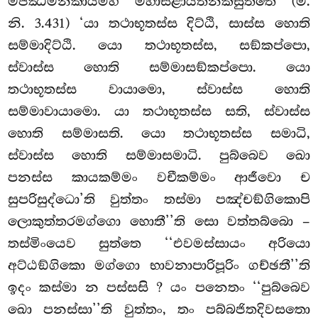
මජ්ඣිමනිකායම්හි මහාසළායතනිකසුත්තෙ (ම.
නි. 3.431) ‘යා තථාභූතස්ස දිට්ඨි, සාස්ස හොති
සම්මාදිට්ඨි. යො තථාභූතස්ස, සඞ්කප්පො,
ස්වාස්ස හොති සම්මාසඞ්කප්පො. යො
තථාභූතස්ස වායාමො, ස්වාස්ස හොති
සම්මාවායාමො. යා තථාභූතස්ස සති, ස්වාස්ස
හොති
සම්මාසති. යො තථාභූතස්ස සමාධි,
ස්වාස්ස හොති සම්මාසමාධි. පුබ්බෙව ඛො
පනස්ස කායකම්මං වචීකම්මං ආජීවො ච
සුපරිසුද්ධො’ති වුත්තං තස්මා පඤ්චඞ්ගිකොපි
ලොකුත්තරමග්ගො හොතී’’ති සො වත්තබ්බො –
තස්මිංයෙව සුත්තෙ ‘‘එවමස්සායං අරියො
අට්ඨඞ්ගිකො මග්ගො භාවනාපාරිපූරිං ගච්ඡතී’’ති
ඉදං කස්මා න පස්සසි
? යං පනෙතං ‘‘පුබ්බෙව
ඛො පනස්සා’’ති වුත්තං, තං පබ්බජිතදිවසතො