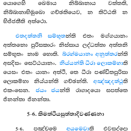
යොගෙහි ඛෙමාය නිබ්බානාය වත්තති,
නිබ්බානාභිමුඛො ගච්ඡතියෙව, න තිට්ඨති න
භිජ්ජතීති අත්ථො.
එතදත්තනි සම්භූත
න්ති එතං මග්ගයානං
අත්තනො පුරිසකාරං නිස්සාය ලද්ධත්තා අත්තනි
සම්භූතං නාම හොති.
බ්රහ්මයානං අනුත්තර
න්ති
අසදිසං සෙට්ඨයානං.
නිය්යන්ති ධීරා ලොකම්හා
ති
යෙසං එතං යානං අත්ථි, තෙ ධීරා පණ්ඩිතපුරිසා
ලොකම්හා නිය්යන්ති ගච්ඡන්ති.
අඤ්ඤදත්ථූ
ති
එකංසෙන.
ජයං ජය
න්ති රාගාදයො සපත්තෙ
ජිනන්තා ජිනන්තා.
5-6. කිමත්ථියසුත්තාදිවණ්ණනා
. පඤ්චමෙ
අයමෙවා
ති එවසද්දො
5-6