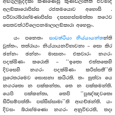
අඞ්ගුලිමුද්දිකා කණ්ණෙසු කුණ්ඩලානීති එවමාදි
අලඞ්කාරොපිස්ස රජතමයොව අහොසි
.
පරිවාරබ්රාහ්මණාපිස්ස දසසහස්සමත්තා තථෙව
සෙතවත්ථවිලෙපනමාලාලඞ්කාරා අහෙසුං.
යං පනෙතං
සාවත්ථියා නිය්යායන්ත
න්ති
වුත්තං, තත්රායං නිය්යායනවිභාවනා – සො කිර
ඡන්නං ඡන්නං
මාසානං එකවාරං නගරං
පදක්ඛිණං කරොති – ‘‘ඉතො එත්තකෙහි
දිවසෙහි නගරං පදක්ඛිණං කරිස්සතී’’ති
පුරෙතරමෙව ඝොසනා කයිරති. තං සුත්වා යෙ
නගරතො න පක්කන්තා, තෙ න පක්කමන්ති.
යෙපි පක්කන්තා, තෙපි ‘‘පුඤ්ඤවතො
සිරිසම්පත්තිං පස්සිස්සාමා’’ති ආගච්ඡන්ති. යං
දිවසං බ්රාහ්මණො නගරං අනුවිචරති, තදා