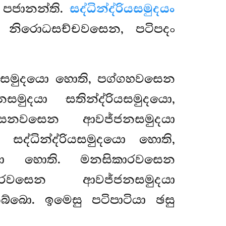
 පජානන්ති.
සද්ධින්ද්රියසමුදයං
 නිරොධසච්චවසෙන, පටිපදං
ියසමුදයො හොති, පග්ගහවසෙන
සමුදයා සතින්ද්රියසමුදයො,
ස්සනවසෙන ආවජ්ජනසමුදයා
ද්ධින්ද්රියසමුදයො හොති,
ුදයො හොති. මනසිකාරවසෙන
ාරවසෙන ආවජ්ජනසමුදයා
බ්බො. ඉමෙසු පටිපාටියා ඡසු