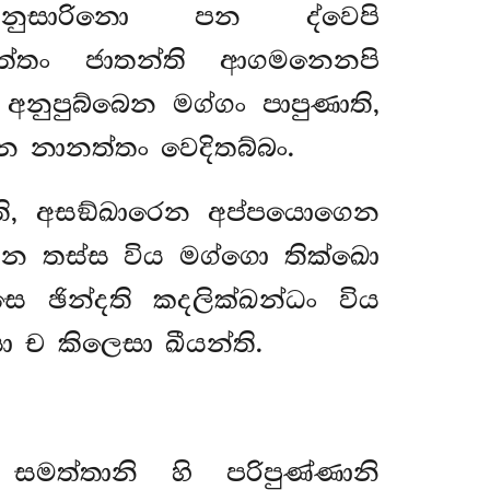
්ධානුසාරිනො පන ද්වෙපි
නත්තං ජාතන්ති ආගමනෙනපි
 අනුපුබ්බෙන මග්ගං පාපුණාති,
න නානත්තං වෙදිතබ්බං.
ති, අසඞ්ඛාරෙන අප්පයොගෙන
්ස න තස්ස විය මග්ගො තික්ඛො
ඡින්දති කදලික්ඛන්ධං විය
 ච කිලෙසා ඛීයන්ති.
සමත්තානි හි පරිපුණ්ණානි