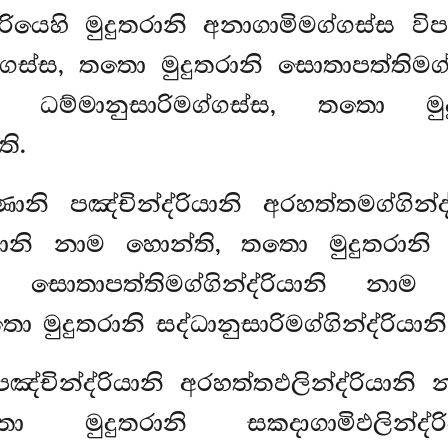
රියෙහි මුදුතරානි අනාගාමිමග්ගස්ස විප
ගස්ස, තතො මුදුතරානි සොතාපත්තිමග්ග
ධම්මානුසාරිමග්ගස්ස, තතො මුදුත
ති.
ණානි පඤ්චින්ද්රියානි අරහත්තමග්ගි
රියානි නාම හොන්ති, තතො මුදුතරානි 
 සොතාපත්තිමග්ගින්ද්රියානි නාම
තතො මුදුතරානි සද්ධානුසාරිමග්ගින්ද්රියා
පඤ්චින්ද්රියානි අරහත්තඵලින්ද්රියාන
 තතො මුදුතරානි සකදාගාමිඵලින්ද