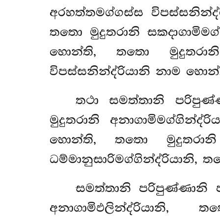
අරහත්තමග්ගස්ස විපස්සනින්ද්
තතො මුදුතරානි සකදාගාමිමග්
හොන්ති, තතො මුදුතරානි 
විපස්සනින්ද්රියානි නාම හොන්
තථා
සමත්තානි පරිපුණ්
මුදුතරානි අනාගාමිමග්ගින්ද්
හොන්ති, තතො මුදුතරානි
ධම්මානුසාරිමග්ගින්ද්රියානි, 
සමත්තානි
පරිපුණ්ණානි 
අනාගාමිඵලින්ද්රියානි,