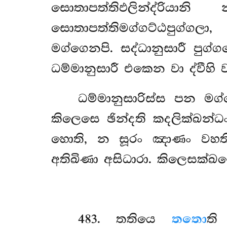
සොතාපත්තිඵලින්ද්රියා
සොතාපත්තිමග්ගට්ඨපුග්ග
මග්ගෙනපි. සද්ධානුසාරී පුග්
ධම්මානුසාරී එකෙන වා ද්වී
ධම්මානුසාරිස්ස පන ම
කිලෙසෙ ඡින්දති කදලික්ඛන්ධ
හොති, න සූරං ඤාණං වහති
අතිඛිණා අසිධාරා. කිලෙසක්ඛ
483
. තතියෙ
තතො
ති