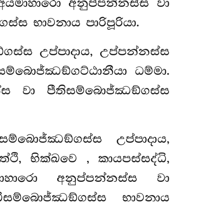
 අයමාහාරො අනුප්පන්නස්ස
වා
ස්ස භාවනාය පාරිපූරියා.
්ගස්ස උප්පාදාය, උප්පන්නස්ස
ිසම්බොජ්ඣඞ්ගට්ඨානීයා ධම්මා.
ස වා පීතිසම්බොජ්ඣඞ්ගස්ස
ම්බොජ්ඣඞ්ගස්ස උප්පාදාය,
ත්ථි, භික්ඛවෙ
, කායපස්සද්ධි,
ාහාරො අනුප්පන්නස්ස වා
්ධිසම්බොජ්ඣඞ්ගස්ස භාවනාය