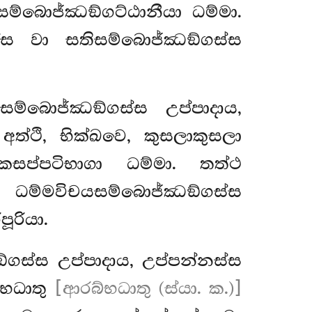
සම්බොජ්ඣඞ්ගට්ඨානීයා ධම්මා.
ස වා සතිසම්බොජ්ඣඞ්ගස්ස
ම්බොජ්ඣඞ්ගස්ස උප්පාදාය,
ත්ථි, භික්ඛවෙ, කුසලාකුසලා
කසප්පටිභාගා ධම්මා. තත්ථ
ධම්මවිචයසම්බොජ්ඣඞ්ගස්ස
ූරියා.
්ගස්ස උප්පාදාය, උප්පන්නස්ස
ම්භධාතු
[ආරබ්භධාතු (ස්යා. ක.)]