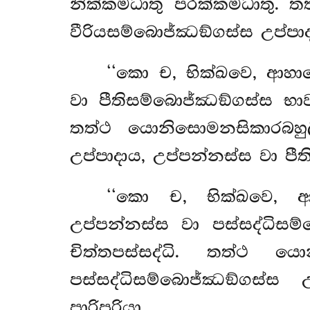
නික්කමධාතු පරක්කමධාතු. 
වීරියසම්බොජ්ඣඞ්ගස්ස උප්පාද
‘‘කො
ච, භික්ඛවෙ, ආහා
වා පීතිසම්බොජ්ඣඞ්ගස්ස භාවන
තත්ථ යොනිසොමනසිකාරබහුල
උප්පාදාය, උප්පන්නස්ස වා පී
‘‘කො ච, භික්ඛවෙ, ආහ
උප්පන්නස්ස වා පස්සද්ධිසම්
චිත්තපස්සද්ධි. තත්ථ 
පස්සද්ධිසම්බොජ්ඣඞ්ගස්ස 
පාරිපූරියා.