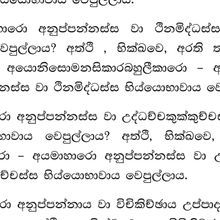
ිය්යොභාවාය වෙපුල්ලාය.
ාරො අනුප්පන්නස්ස වා ථිනමිද්ධස්ස
වෙපුල්ලාය? අත්ථි
, භික්ඛවෙ, අරති ත
ථ අයොනිසොමනසිකාරබහුලීකාරො
– අ
්නස්ස වා ථිනමිද්ධස්ස භිය්යොභාවාය වෙ
 අනුප්පන්නස්ස වා උද්ධච්චකුක්කුච්ච
්යොභාවාය වෙපුල්ලාය? අත්ථි, භික්
– අයමාහාරො අනුප්පන්නස්ස වා උද්ධ
ුච්චස්ස භිය්යොභාවාය වෙපුල්ලාය.
 අනුප්පන්නාය වා විචිකිච්ඡාය උප්පාදා