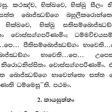
ෙසු. කථඤ්ච, භික්ඛවෙ, භික්ඛු සීලං 
ත්ත බොජ්ඣඞ්ගෙ බහුලීකරොන්තො 
 භික්ඛවෙ, භික්ඛු සතිසම්බොජ්ඣඞ
සිතං වොස්සග්ගපරිණාමිං; ධම්මවිචය
ි…පෙ… පීතිසම්බොජ්ඣඞ්ගං භාවෙති…
බොජ්ඣඞ්ගං භාවෙති…පෙ… උපෙක
ං නිරොධනිස්සිතං වොස්සග්ගපරිණාමිං. එ
සත්ත බොජ්ඣඞ්ගෙ භාවෙන්තො සත්ත
ණාති ධම්මෙසූ’’ති. පඨමං.
2. කායසුත්තං