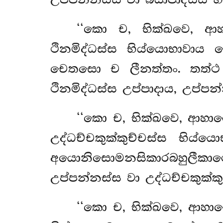
උප්පන්නස්ස වා බ්යාපාදස්ස භ
‘‘කො ච, භික්ඛවෙ, ආහ
ථිනමිද්ධස්ස භිය්යොභාවාය 
චෙතසො ච ලීනත්තං. තත්
ථිනමිද්ධස්ස උප්පාදාය, උප්පන
‘‘කො ච, භික්ඛවෙ, ආහාරො
උද්ධච්චකුක්කුච්චස්ස භිය
අයොනිසොමනසිකාරබහුලීකාරො 
උප්පන්නස්ස වා උද්ධච්චකුක්ක
‘‘කො ච, භික්ඛවෙ, ආහාරො