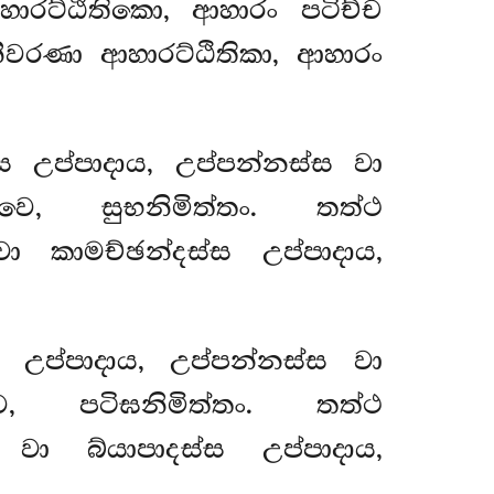
හාරට්ඨිතිකො, ආහාරං පටිච්ච
ීවරණා ආහාරට්ඨිතිකා, ආහාරං
ස උප්පාදාය, උප්පන්නස්ස වා
වෙ, සුභනිමිත්තං. තත්ථ
 කාමච්ඡන්දස්ස උප්පාදාය,
 උප්පාදාය, උප්පන්නස්ස වා
ෙ, පටිඝනිමිත්තං. තත්ථ
ා බ්යාපාදස්ස උප්පාදාය,