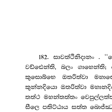
182
. සාවත්ථිනිදානං
. ‘‘
වඩ්ඪෙන්ති, බලං ගාහෙන්ති
කුසොබ්භෙ ඔතරිත්වා මහාස
කුන්නදියො ඔතරිත්වා මහානද
තත්ථ මහන්තත්තං වෙපුල්ලත්
සීලෙ පතිට්ඨාය සත්ත බොජ