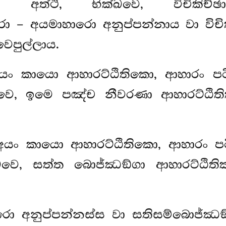
ය? අත්ථි, භික්ඛවෙ, විචිකිච්ඡ
රො
– අයමාහාරො අනුප්පන්නාය වා විචික
වෙපුල්ලාය.
, අයං කායො ආහාරට්ඨිතිකො, ආහාරං ප
වෙ, ඉමෙ පඤ්ච නීවරණා ආහාරට්ඨිතිකා
 අයං කායො ආහාරට්ඨිතිකො, ආහාරං ප
වෙ, සත්ත බොජ්ඣඞ්ගා ආහාරට්ඨිතිකා
රො අනුප්පන්නස්ස වා සතිසම්බොජ්ඣඞ්