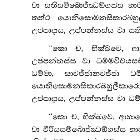
වා සතිසම්බොජ්ඣඞ්ගස්ස භාවන
තත්ථ යොනිසොමනසිකාරබහු
උප්පාදාය, උප්පන්නස්ස වා සත
‘‘කො
ච, භික්ඛවෙ, ආ
උප්පන්නස්ස වා ධම්මවිචයසම
ධම්මා, සාවජ්ජානවජ්ජා ධ
යොනිසොමනසිකාරබහුලීකාර
උප්පාදාය, උප්පන්නස්ස වා ධම
‘‘කො ච, භික්ඛවෙ, ආහාර
වා වීරියසම්බොජ්ඣඞ්ගස්ස භාව