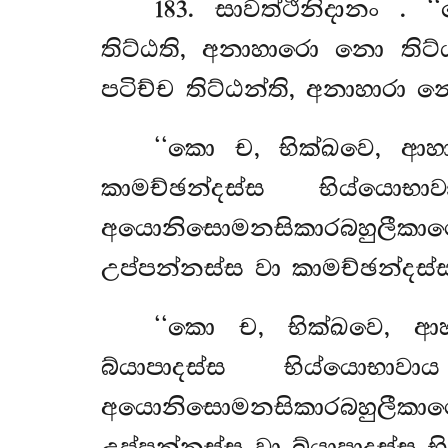
183
. සාවත්ථිනිදානං
. ‘
තිට්ඨති, අනාහාරො නො තිට්
පටිච්ච තිට්ඨන්ති, අනාහාරා න
‘‘කො
ච, භික්ඛවෙ, ආහ
කාමච්ඡන්දස්ස භිය්යොභ
අයොනිසොමනසිකාරබහුලීකාර
උප්පන්නස්ස වා කාමච්ඡන්දස්
‘‘කො ච, භික්ඛවෙ, ආහ
බ්යාපාදස්ස භිය්යොභාව
අයොනිසොමනසිකාරබහුලීකා