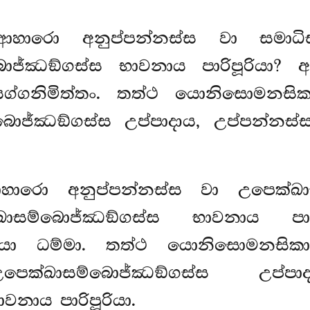
හාරො අනුප්පන්නස්ස වා සමාධිසම
ජ්ඣඞ්ගස්ස භාවනාය පාරිපූරියා? අත
ග්ගනිමිත්තං. තත්ථ යොනිසොමනසි
බොජ්ඣඞ්ගස්ස උප්පාදාය, උප්පන්නස
හාරො අනුප්පන්නස්ස වා උපෙක්ඛාස
සම්බොජ්ඣඞ්ගස්ස භාවනාය පාරිප
ානීයා ධම්මා. තත්ථ යොනිසොමනසික
ෙක්ඛාසම්බොජ්ඣඞ්ගස්ස උප්ප
නාය පාරිපූරියා.