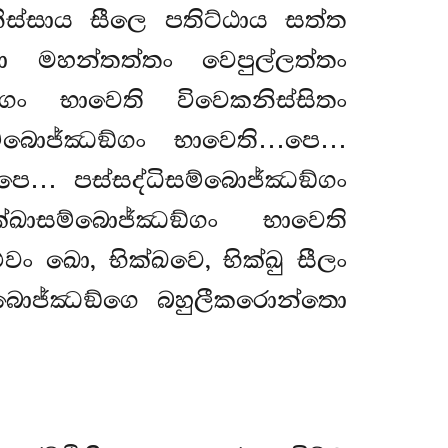
නිස්සාය සීලෙ පතිට්ඨාය සත්ත
මහන්තත්තං වෙපුල්ලත්තං
්ගං භාවෙති විවෙකනිස්සිතං
සම්බොජ්ඣඞ්ගං
භාවෙති…පෙ…
පෙ… පස්සද්ධිසම්බොජ්ඣඞ්ගං
්ඛාසම්බොජ්ඣඞ්ගං
භාවෙති
වං ඛො, භික්ඛවෙ, භික්ඛු සීලං
 බොජ්ඣඞ්ගෙ බහුලීකරොන්තො