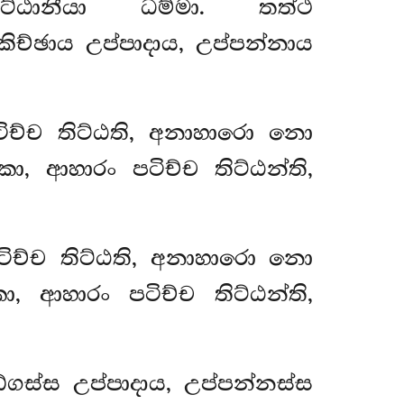
ාට්ඨානීයා ධම්මා. තත්ථ
ිච්ඡාය උප්පාදාය, උප්පන්නාය
ටිච්ච තිට්ඨති, අනාහාරො නො
, ආහාරං පටිච්ච තිට්ඨන්ති,
ටිච්ච
තිට්ඨති, අනාහාරො නො
, ආහාරං පටිච්ච තිට්ඨන්ති,
ගස්ස උප්පාදාය, උප්පන්නස්ස