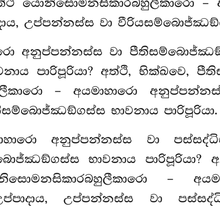
තත්ථ යොනිසොමනසිකාරබහුලීකාරො –
ාය, උප්පන්නස්ස වා වීරියසම්බොජ්ඣඞ්ග
රො අනුප්පන්නස්ස වා පීතිසම්බොජ්ඣඞ
ාය පාරිපූරියා? අත්ථි, භික්ඛවෙ, පීත
ීකාරො – අයමාහාරො අනුප්පන්නස්
තිසම්බොජ්ඣඞ්ගස්ස භාවනාය පාරිපූරියා.
ාරො අනුප්පන්නස්ස වා පස්සද්ධිස
බොජ්ඣඞ්ගස්ස භාවනාය පාරිපූරියා? අ
යොනිසොමනසිකාරබහුලීකාරො – අයම
උප්පාදාය, උප්පන්නස්ස වා පස්සද