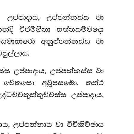
 උප්පාදාය, උප්පන්නස්ස වා
න්දි විජම්භිතා භත්තසම්මදො
යමාහාරො අනුප්පන්නස්ස වා
පුල්ලාය.
ස්ස උප්පාදාය, උප්පන්නස්ස වා
ඛවෙ, චෙතසො අවූපසමො. තත්ථ
ච්චකුක්කුච්චස්ස උප්පාදාය,
ය, උප්පන්නාය වා විචිකිච්ඡාය