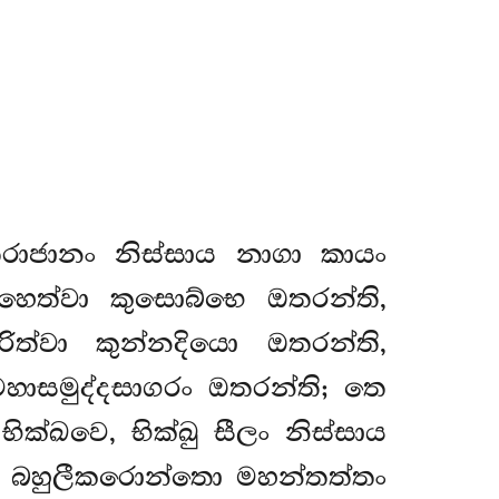
රාජානං නිස්සාය නාගා කායං
හෙත්වා කුසොබ්භෙ ඔතරන්ති,
ත්වා කුන්නදියො ඔතරන්ති,
හාසමුද්දසාගරං ඔතරන්ති; තෙ
්ඛවෙ, භික්ඛු සීලං නිස්සාය
 බහුලීකරොන්තො මහන්තත්තං