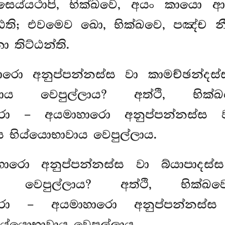
‘සෙය්යථාපි, භික්ඛවෙ, අයං කායො ආ
ඨති; එවමෙව ඛො, භික්ඛවෙ, පඤ්ච න
ො තිට්ඨන්ති.
ාරො අනුප්පන්නස්ස වා කාමච්ඡන්දස්
ාවාය වෙපුල්ලාය? අත්ථි, භික්ඛ
ො – අයමාහාරො අනුප්පන්නස්ස වා
ස භිය්යොභාවාය වෙපුල්ලාය.
ාරො අනුප්පන්නස්ස වා බ්යාපාදස්ස
ාය වෙපුල්ලාය? අත්ථි, භික්ඛව
රො – අයමාහාරො අනුප්පන්නස්ස ව