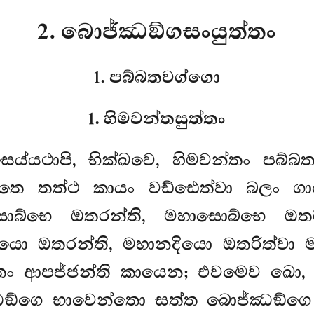
2. බොජ්ඣඞ්ගසංයුත්තං
1. පබ්බතවග්ගො
1. හිමවන්තසුත්තං
සෙය්යථාපි, භික්ඛවෙ, හිමවන්තං
පබ්බත
; තෙ තත්ථ කායං වඩ්ඪෙත්වා බලං ගා
ොබ්භෙ ඔතරන්ති, මහාසොබ්භෙ ඔතරි
ියො ඔතරන්ති, මහානදියො ඔතරිත්වා ම
තං ආපජ්ජන්ති කායෙන; එවමෙව ඛො, භික
්ඣඞ්ගෙ භාවෙන්තො සත්ත බොජ්ඣඞ්ගෙ