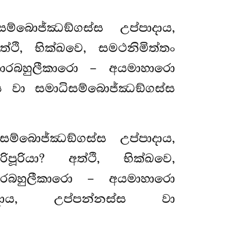
්බොජ්ඣඞ්ගස්ස උප්පාදාය,
්ථි, භික්ඛවෙ, සමථනිමිත්තං
කාරබහුලීකාරො – අයමාහාරො
්ස වා සමාධිසම්බොජ්ඣඞ්ගස්ස
ම්බොජ්ඣඞ්ගස්ස උප්පාදාය,
ූරියා? අත්ථි, භික්ඛවෙ,
ාරබහුලීකාරො – අයමාහාරො
ාදාය, උප්පන්නස්ස වා