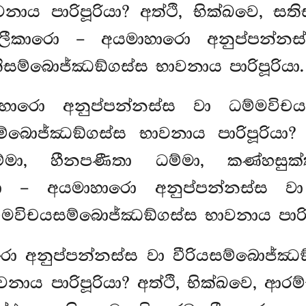
ාය පාරිපූරියා? අත්ථි, භික්ඛවෙ, සති
ලීකාරො – අයමාහාරො අනුප්පන්නස්
ිසම්බොජ්ඣඞ්ගස්ස භාවනාය පාරිපූරියා.
හාරො අනුප්පන්නස්ස වා ධම්මවිචයස
්බොජ්ඣඞ්ගස්ස භාවනාය පාරිපූරියා? අ
ම්මා, හීනපණීතා ධම්මා, කණ්හසුක්
ො – අයමාහාරො අනුප්පන්නස්ස වා 
්මවිචයසම්බොජ්ඣඞ්ගස්ස භාවනාය පාරිප
ො අනුප්පන්නස්ස වා වීරියසම්බොජ්ඣඞ
නාය පාරිපූරියා? අත්ථි, භික්ඛවෙ, ආර