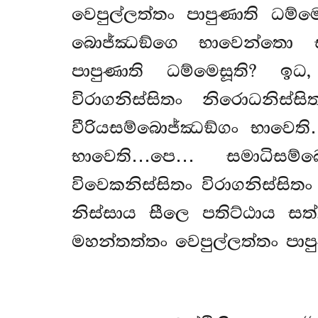
වෙපුල්ලත්තං පාපුණාති ධම්ම
බොජ්ඣඞ්ගෙ භාවෙන්තො ස
පාපුණාති ධම්මෙසූති? ඉධ,
විරාගනිස්සිතං නිරොධනිස්
වීරියසම්බොජ්ඣඞ්ගං භාවෙත
භාවෙති…පෙ… සමාධිසම්
විවෙකනිස්සිතං විරාගනිස්සිත
නිස්සාය සීලෙ පතිට්ඨාය 
මහන්තත්තං වෙපුල්ලත්තං පාපු