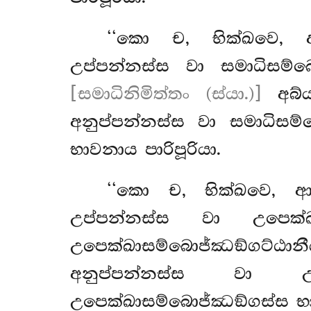
‘‘කො ච, භික්ඛවෙ, ආ
උප්පන්නස්ස වා සමාධිසම්බො
[සමාධිනිමිත්තං (ස්යා.)]
අබ්ය
අනුප්පන්නස්ස වා සමාධිසම්
භාවනාය පාරිපූරියා.
‘‘කො
ච, භික්ඛවෙ, ආ
උප්පන්නස්ස වා උපෙක්ඛා
උපෙක්ඛාසම්බොජ්ඣඞ්ගට්ඨ
අනුප්පන්නස්ස වා උප
උපෙක්ඛාසම්බොජ්ඣඞ්ගස්ස භාව