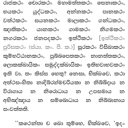
රාජකථං චොරකථං මහාමත්තකථං සෙනාකථං,
භයකථං යුද්ධකථං, අන්නකථං පානකථං
වත්ථකථං සයනකථං මාලාකථං ගන්ධකථං,
ඤාතිකථං යානකථං ගාමකථං නිගමකථං
නගරකථං ජනපදකථං ඉත්ථිකථං
[ඉත්ථිකථං
පුරිසකථං (ස්යා. කං. පී. ක.)]
සූරකථං විසිඛාකථං
කුම්භට්ඨානකථං, පුබ්බපෙතකථං නානත්තකථං,
ලොකක්ඛායිකං සමුද්දක්ඛායිකං ඉතිභවාභවකථං
ඉති වා. තං කිස්ස හෙතු? නෙසා, භික්ඛවෙ, කථා
අත්ථසංහිතා නාදිබ්රහ්මචරියකා න නිබ්බිදාය න
විරාගාය න නිරොධාය න උපසමාය න
අභිඤ්ඤාය න සම්බොධාය න නිබ්බානාය
සංවත්තති.
‘‘කථෙන්තා ච ඛො තුම්හෙ, භික්ඛවෙ, ‘ඉදං