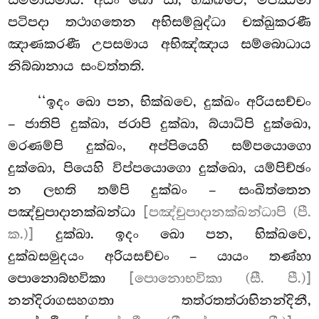
සම්මාසමාධි. අයං ඛො සා, භික්ඛවෙ, මජ්ඣිමා
පටිපදා තථාගතෙන අභිසම්බුද්ධා චක්ඛුකරණී
ඤාණකරණී උපසමාය අභිඤ්ඤාය සම්බොධාය
නිබ්බානාය සංවත්තති.
‘‘ඉදං
ඛො පන, භික්ඛවෙ, දුක්ඛං අරියසච්චං
– ජාතිපි දුක්ඛා, ජරාපි
දුක්ඛා, බ්යාධිපි දුක්ඛො,
මරණම්පි දුක්ඛං, අප්පියෙහි සම්පයොගො
දුක්ඛො, පියෙහි විප්පයොගො දුක්ඛො, යම්පිච්ඡං
න ලභති තම්පි දුක්ඛං – සංඛිත්තෙන
පඤ්චුපාදානක්ඛන්ධා
[පඤ්චුපාදානක්ඛන්ධාපි (පී.
ක.)]
දුක්ඛා. ඉදං ඛො පන, භික්ඛවෙ,
දුක්ඛසමුදයං අරියසච්චං – යායං තණ්හා
පොනොබ්භවිකා
[පොනොභවිකා (සී. පී.)]
නන්දිරාගසහගතා තත්රතත්රාභිනන්දිනී,