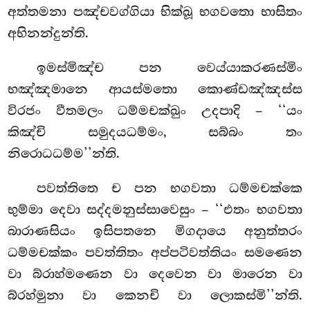
අත්තමනා පඤ්චවග්ගියා භික්ඛූ භගවතො භාසිතං
අභිනන්දුන්ති.
ඉමස්මිඤ්ච පන වෙය්යාකරණස්මිං
භඤ්ඤමානෙ ආයස්මතො කොණ්ඩඤ්ඤස්ස
විරජං වීතමලං ධම්මචක්ඛුං උදපාදි – ‘‘යං
කිඤ්චි සමුදයධම්මං, සබ්බං තං
නිරොධධම්ම’’න්ති.
පවත්තිතෙ ච පන භගවතා ධම්මචක්කෙ
භුම්මා දෙවා සද්දමනුස්සාවෙසුං – ‘‘එතං භගවතා
බාරාණසියං ඉසිපතනෙ මිගදායෙ අනුත්තරං
ධම්මචක්කං පවත්තිතං අප්පටිවත්තියං සමණෙන
වා බ්රාහ්මණෙන වා දෙවෙන වා මාරෙන වා
බ්රහ්මුනා වා කෙනචි වා ලොකස්මි’’න්ති.