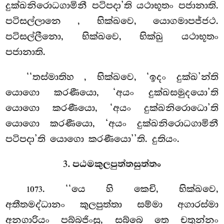
දුක්ඛනිරොධගාමිනී පටිපදා’ති යථාභූතං පජානාති.
පටිසල්ලානෙ
, භික්ඛවෙ, යොගමාපජ්ජථ.
පටිසල්ලීනො, භික්ඛවෙ, භික්ඛු යථාභූතං
පජානාති.
‘‘තස්මාතිහ
, භික්ඛවෙ, ‘ඉදං දුක්ඛ’න්ති
යොගො කරණීයො, ‘අයං දුක්ඛසමුදයො’ති
යොගො
කරණීයො, ‘අයං දුක්ඛනිරොධො’ති
යොගො කරණීයො, ‘අයං දුක්ඛනිරොධගාමිනී
පටිපදා’ති යොගො කරණීයො’’ති. දුතියං.
3. පඨමකුලපුත්තසුත්තං
. ‘‘යෙ
හි කෙචි, භික්ඛවෙ,
1073
අතීතමද්ධානං කුලපුත්තා සම්මා අගාරස්මා
අනගාරියං පබ්බජිංසු, සබ්බෙ තෙ චතුන්නං