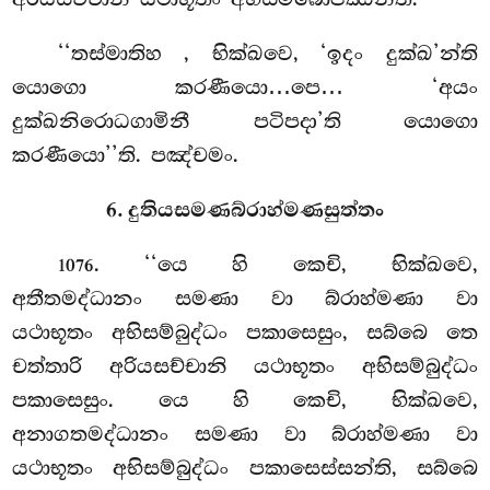
‘‘තස්මාතිහ
, භික්ඛවෙ, ‘ඉදං දුක්ඛ’න්ති
යොගො කරණීයො…පෙ… ‘අයං
දුක්ඛනිරොධගාමිනී පටිපදා’ති යොගො
කරණීයො’’ති. පඤ්චමං.
6. දුතියසමණබ්රාහ්මණසුත්තං
. ‘‘යෙ හි කෙචි, භික්ඛවෙ,
1076
අතීතමද්ධානං සමණා වා බ්රාහ්මණා වා
යථාභූතං අභිසම්බුද්ධං පකාසෙසුං, සබ්බෙ තෙ
චත්තාරි අරියසච්චානි යථාභූතං අභිසම්බුද්ධං
පකාසෙසුං. යෙ හි කෙචි, භික්ඛවෙ,
අනාගතමද්ධානං සමණා වා බ්රාහ්මණා වා
යථාභූතං අභිසම්බුද්ධං පකාසෙස්සන්ති, සබ්බෙ