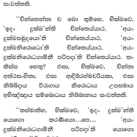
සංවත්තති.
‘‘චින්තෙන්තා ච ඛො තුම්හෙ, භික්ඛවෙ,
‘ඉදං දුක්ඛ’න්ති චින්තෙය්යාථ, ‘අයං
දුක්ඛසමුදයො’ති චින්තෙය්යාථ, ‘අයං
දුක්ඛනිරොධො’ති චින්තෙය්යාථ, ‘අයං
දුක්ඛනිරොධගාමිනී පටිපදා’ති චින්තෙය්යාථ. තං
කිස්ස හෙතු? එසා, භික්ඛවෙ, චින්තා
අත්ථසංහිතා, එසා ආදිබ්රහ්මචරියකා, එසා
නිබ්බිදාය විරාගාය නිරොධාය උපසමාය
අභිඤ්ඤාය
සම්බොධාය නිබ්බානාය සංවත්තති.
‘‘තස්මාතිහ, භික්ඛවෙ, ‘ඉදං දුක්ඛ’න්ති
යොගො කරණීයො…පෙ… ‘අයං
දුක්ඛනිරොධගාමිනී පටිපදා’ති යොගො