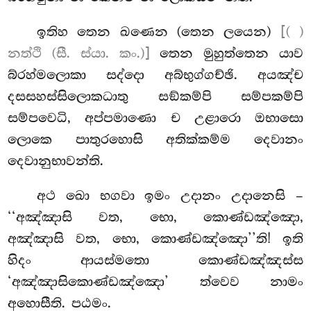
ඉතිහ තෙන ඛණෙන (තෙන ලයෙන)
[( )
නත්ථි (සී. ස්යා. කං.)]
තෙන මුහුත්තෙන යාව
බ්රහ්මලොකා සද්දො අබ්භුග්ගච්ඡි. අයඤ්ච
දසසහස්සිලොකධාතු සඞ්කම්පි සම්පකම්පි
සම්පවෙධි, අප්පමාණො ච උළාරො ඔභාසො
ලොකෙ පාතුරහොසි අතික්කම්ම දෙවානං
දෙවානුභාවන්ති.
අථ ඛො භගවා ඉමං උදානං උදානෙසි –
‘‘අඤ්ඤාසි වත, භො, කොණ්ඩඤ්ඤො,
අඤ්ඤාසි වත, භො, කොණ්ඩඤ්ඤො’’ති! ඉති
හිදං ආයස්මතො කොණ්ඩඤ්ඤස්ස
‘අඤ්ඤාසිකොණ්ඩඤ්ඤො’ ත්වෙව නාමං
අහොසීති. පඨමං.