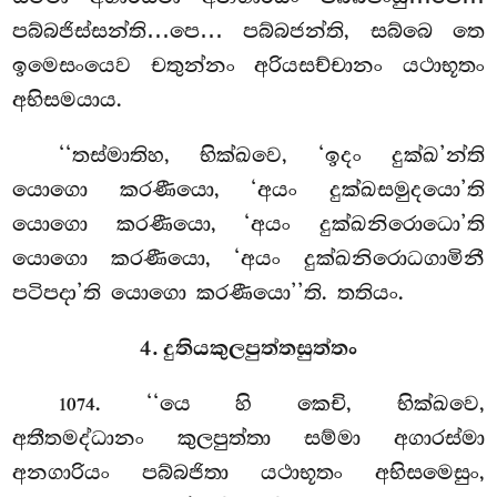
පබ්බජිස්සන්ති…පෙ… පබ්බජන්ති, සබ්බෙ තෙ
ඉමෙසංයෙව චතුන්නං අරියසච්චානං යථාභූතං
අභිසමයාය.
‘‘තස්මාතිහ, භික්ඛවෙ, ‘ඉදං දුක්ඛ’න්ති
යොගො කරණීයො, ‘අයං දුක්ඛසමුදයො’ති
යොගො කරණීයො, ‘අයං දුක්ඛනිරොධො’ති
යොගො කරණීයො, ‘අයං දුක්ඛනිරොධගාමිනී
පටිපදා’ති යොගො කරණීයො’’ති. තතියං.
4. දුතියකුලපුත්තසුත්තං
. ‘‘යෙ හි කෙචි, භික්ඛවෙ,
1074
අතීතමද්ධානං කුලපුත්තා සම්මා අගාරස්මා
අනගාරියං පබ්බජිතා යථාභූතං අභිසමෙසුං,