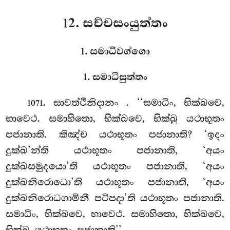
12. සච්චසංයුත්තං
1. සමාධිවග්ගො
1. සමාධිසුත්තං
. සාවත්ථිනිදානං
. ‘‘සමාධිං, භික්ඛවෙ,
1071
භාවෙථ. සමාහිතො, භික්ඛවෙ, භික්ඛු යථාභූතං
පජානාති. කිඤ්ච යථාභූතං පජානාති? ‘ඉදං
දුක්ඛ’න්ති යථාභූතං පජානාති, ‘අයං
දුක්ඛසමුදයො’ති යථාභූතං පජානාති, ‘අයං
දුක්ඛනිරොධො’ති යථාභූතං පජානාති, ‘අයං
දුක්ඛනිරොධගාමිනී පටිපදා’ති යථාභූතං පජානාති.
සමාධිං, භික්ඛවෙ, භාවෙථ. සමාහිතො, භික්ඛවෙ,
භික්ඛු යථාභූතං පජානාති’’.