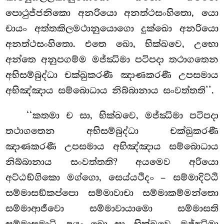
පොථුජ්ජනිකො අනරියො අනත්ථසංහිතො, යො
චායං අත්තකිලමථානුයොගො දුක්ඛො අනරියො
අනත්ථසංහිතො. එතෙ ඛො, භික්ඛවෙ, උභො
අන්තෙ අනුපගම්ම මජ්ඣිමා පටිපදා තථාගතෙන
අභිසම්බුද්ධා චක්ඛුකරණී ඤාණකරණී උපසමාය
අභිඤ්ඤාය සම්බොධාය නිබ්බානාය සංවත්තති’’.
‘‘කතමා ච සා, භික්ඛවෙ, මජ්ඣිමා පටිපදා
තථාගතෙන අභිසම්බුද්ධා චක්ඛුකරණී
ඤාණකරණී උපසමාය අභිඤ්ඤාය සම්බොධාය
නිබ්බානාය සංවත්තති? අයමෙව අරියො
අට්ඨඞ්ගිකො මග්ගො, සෙය්යථිදං – සම්මාදිට්ඨි
සම්මාසඞ්කප්පො සම්මාවාචා සම්මාකම්මන්තො
සම්මාආජීවො සම්මාවායාමො සම්මාසති