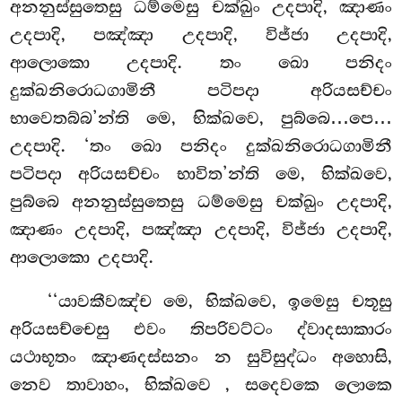
අනනුස්සුතෙසු ධම්මෙසු චක්ඛුං උදපාදි, ඤාණං
උදපාදි, පඤ්ඤා උදපාදි, විජ්ජා උදපාදි,
ආලොකො උදපාදි. තං ඛො පනිදං
දුක්ඛනිරොධගාමිනී පටිපදා අරියසච්චං
භාවෙතබ්බ’න්ති මෙ, භික්ඛවෙ, පුබ්බෙ…පෙ…
උදපාදි. ‘තං ඛො පනිදං දුක්ඛනිරොධගාමිනී
පටිපදා අරියසච්චං භාවිත’න්ති මෙ, භික්ඛවෙ,
පුබ්බෙ අනනුස්සුතෙසු ධම්මෙසු චක්ඛුං උදපාදි,
ඤාණං උදපාදි, පඤ්ඤා උදපාදි, විජ්ජා උදපාදි,
ආලොකො උදපාදි.
‘‘යාවකීවඤ්ච මෙ, භික්ඛවෙ, ඉමෙසු චතූසු
අරියසච්චෙසු එවං තිපරිවට්ටං ද්වාදසාකාරං
යථාභූතං ඤාණදස්සනං න සුවිසුද්ධං අහොසි,
නෙව තාවාහං, භික්ඛවෙ
, සදෙවකෙ ලොකෙ