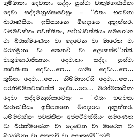
භුම්මානං දෙවානං සද්දං සුත්වා චාතුමහාරාජිකා
දෙවා සද්දමනුස්සාවෙසුං – ‘‘එතං භගවතා
බාරාණසියං ඉසිපතනෙ මිගදායෙ අනුත්තරං
ධම්මචක්කං පවත්තිතං, අප්පටිවත්තියං සමණෙන
වා බ්රාහ්මණෙන වා
දෙවෙන වා මාරෙන වා
බ්රහ්මුනා වා කෙනචි වා ලොකස්මි’’න්ති.
චාතුමහාරාජිකානං දෙවානං සද්දං සුත්වා
තාවතිංසා
දෙවා…පෙ… යාමා දෙවා…පෙ…
තුසිතා දෙවා…පෙ… නිම්මානරතී දෙවා…පෙ…
පරනිම්මිතවසවත්තී දෙවා…පෙ… බ්රහ්මකායිකා
දෙවා සද්දමනුස්සාවෙසුං – ‘‘එතං භගවතා
බාරාණසියං ඉසිපතනෙ මිගදායෙ අනුත්තරං
ධම්මචක්කං පවත්තිතං අප්පටිවත්තියං
සමණෙන
වා බ්රාහ්මණෙන වා දෙවෙන වා මාරෙන වා
බ්රහ්මුනා වා කෙනචි වා ලොකස්මි’’න්ති.