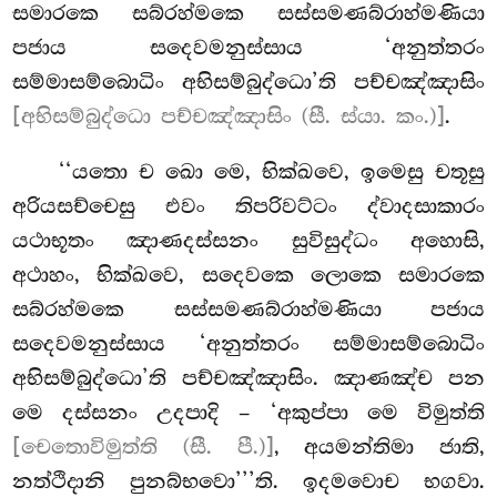
සමාරකෙ සබ්රහ්මකෙ සස්සමණබ්රාහ්මණියා
පජාය සදෙවමනුස්සාය ‘අනුත්තරං
සම්මාසම්බොධිං අභිසම්බුද්ධො’ති පච්චඤ්ඤාසිං
[අභිසම්බුද්ධො පච්චඤ්ඤාසිං (සී. ස්යා. කං.)]
.
‘‘යතො ච ඛො මෙ, භික්ඛවෙ, ඉමෙසු චතූසු
අරියසච්චෙසු එවං තිපරිවට්ටං ද්වාදසාකාරං
යථාභූතං ඤාණදස්සනං සුවිසුද්ධං අහොසි,
අථාහං, භික්ඛවෙ, සදෙවකෙ ලොකෙ සමාරකෙ
සබ්රහ්මකෙ සස්සමණබ්රාහ්මණියා පජාය
සදෙවමනුස්සාය ‘අනුත්තරං සම්මාසම්බොධිං
අභිසම්බුද්ධො’ති පච්චඤ්ඤාසිං. ඤාණඤ්ච පන
මෙ දස්සනං උදපාදි – ‘අකුප්පා මෙ විමුත්ති
[චෙතොවිමුත්ති (සී. පී.)]
, අයමන්තිමා ජාති,
නත්ථිදානි පුනබ්භවො’’’ති. ඉදමවොච භගවා.