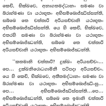
කෙචි, භික්ඛවෙ, අනාගතමද්ධානං සමණා වා
බ්රාහ්මණා වා යථාභූතං අභිසම්බොජ්ඣිස්සන්ති,
සබ්බෙ තෙ චත්තාරි අරියසච්චානි යථාභූතං
අභිසම්බොජ්ඣිස්සන්ති. යෙ හි කෙචි, භික්ඛවෙ,
එතරහි සමණා වා බ්රාහ්මණා වා යථාභූතං
අභිසම්බොජ්ඣන්ති, සබ්බෙ තෙ චත්තාරි
අරියසච්චානි යථාභූතං අභිසම්බොජ්ඣන්ති.
‘‘කතමානි චත්තාරි? දුක්ඛං අරියසච්චං…
පෙ… දුක්ඛනිරොධගාමිනී පටිපදා අරියසච්චං.
යෙ හි කෙචි, භික්ඛවෙ, අතීතමද්ධානං සමණා වා
බ්රාහ්මණා
වා යථාභූතං අභිසම්බොජ්ඣිංසු…
පෙ… අභිසම්බොජ්ඣිස්සන්ති…පෙ…
අභිසම්බොජ්ඣන්ති, සබ්බෙ තෙ ඉමානි චත්තාරි
අරියසච්චානි
යථාභූතං අභිසම්බොජ්ඣන්ති.