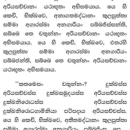
අරියසච්චානං යථාභූතං අභිසමයාය. යෙ හි
කෙචි, භික්ඛවෙ, අනාගතමද්ධානං කුලපුත්තා
සම්මා අගාරස්මා අනගාරියං පබ්බජිස්සන්ති,
සබ්බෙ තෙ චතුන්නං අරියසච්චානං යථාභූතං
අභිසමයාය. යෙ හි කෙචි, භික්ඛවෙ, එතරහි
කුලපුත්තා සම්මා අගාරස්මා අනගාරියං
පබ්බජන්ති, සබ්බෙ තෙ චතුන්නං අරියසච්චානං
යථාභූතං අභිසමයාය.
‘‘කතමෙසං චතුන්නං? දුක්ඛස්ස
අරියසච්චස්ස දුක්ඛසමුදයස්ස අරියසච්චස්ස
දුක්ඛනිරොධස්ස අරියසච්චස්ස
දුක්ඛනිරොධගාමිනියා පටිපදාය අරියසච්චස්ස.
යෙ හි කෙචි, භික්ඛවෙ, අතීතමද්ධානං කුලපුත්තා
සම්මා අගාරස්මා අනගාරියං පබ්බජිංසු…පෙ…