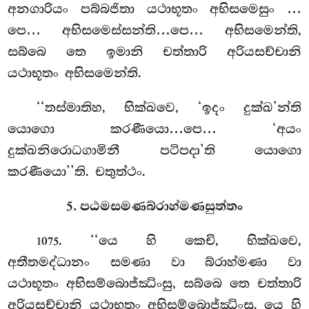
අනගාරියං පබ්බජිතා යථාභූතං අභිසමෙසුං
…
පෙ… අභිසමෙස්සන්ති…පෙ… අභිසමෙන්ති,
සබ්බෙ තෙ ඉමානි චත්තාරි අරියසච්චානි
යථාභූතං අභිසමෙන්ති.
‘‘තස්මාතිහ, භික්ඛවෙ, ‘ඉදං දුක්ඛ’න්ති
යොගො කරණීයො…පෙ… ‘අයං
දුක්ඛනිරොධගාමිනී පටිපදා’ති යොගො
කරණීයො’’ති. චතුත්ථං.
5. පඨමසමණබ්රාහ්මණසුත්තං
. ‘‘යෙ හි කෙචි, භික්ඛවෙ,
1075
අතීතමද්ධානං සමණා වා බ්රාහ්මණා වා
යථාභූතං අභිසම්බොජ්ඣිංසු, සබ්බෙ තෙ චත්තාරි
අරියසච්චානි යථාභූතං අභිසම්බොජ්ඣිංසු. යෙ හි