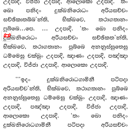
උදපාදි, විජ්ජා උදපාදි, ආලොකො උදපාදි. ‘තං
ඛො පනිදං දුක්ඛනිරොධං අරියසච්චං
සච්ඡිකාතබ්බ’න්ති, භික්ඛවෙ, තථාගතානං
පුබ්බෙ…පෙ.
… උදපාදි. ‘තං ඛො පනිදං
📜
දුක්ඛනිරොධං අරියසච්චං සච්ඡිකත’න්ති,
භික්ඛවෙ, තථාගතානං පුබ්බෙ අනනුස්සුතෙසු
ධම්මෙසු චක්ඛුං උදපාදි, ඤාණං උදපාදි, පඤ්ඤා
උදපාදි, විජ්ජා උදපාදි, ආලොකො උදපාදි.
‘‘‘ඉදං දුක්ඛනිරොධගාමිනී පටිපදා
අරියසච්ච’න්ති, භික්ඛවෙ, තථාගතානං පුබ්බෙ
අනනුස්සුතෙසු ධම්මෙසු චක්ඛුං උදපාදි, ඤාණං
උදපාදි, පඤ්ඤා උදපාදි, විජ්ජා උදපාදි,
ආලොකො උදපාදි. ‘තං ඛො පනිදං
දුක්ඛනිරොධගාමිනී පටිපදා අරියසච්චං