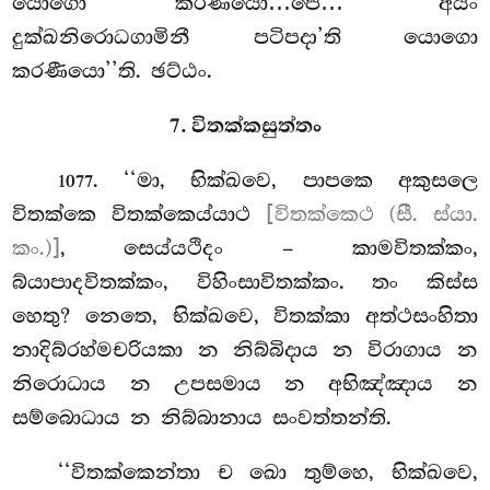
යොගො කරණීයො…පෙ… ‘අයං
දුක්ඛනිරොධගාමිනී පටිපදා’ති යොගො
කරණීයො’’ති. ඡට්ඨං.
7. විතක්කසුත්තං
. ‘‘මා, භික්ඛවෙ, පාපකෙ අකුසලෙ
1077
විතක්කෙ විතක්කෙය්යාථ
[විතක්කෙථ (සී. ස්යා.
කං.)]
, සෙය්යථිදං
– කාමවිතක්කං,
බ්යාපාදවිතක්කං, විහිංසාවිතක්කං. තං කිස්ස
හෙතු? නෙතෙ, භික්ඛවෙ, විතක්කා අත්ථසංහිතා
නාදිබ්රහ්මචරියකා
න නිබ්බිදාය න විරාගාය න
නිරොධාය න උපසමාය න අභිඤ්ඤාය න
සම්බොධාය න නිබ්බානාය සංවත්තන්ති.
‘‘විතක්කෙන්තා ච ඛො තුම්හෙ, භික්ඛවෙ,