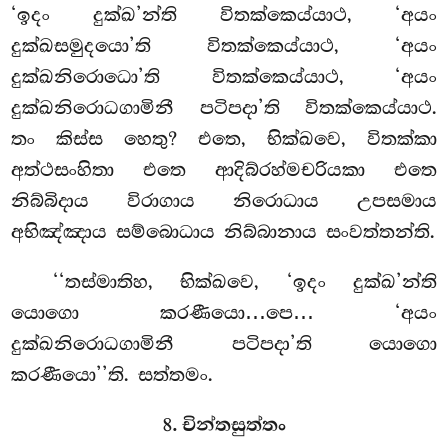
‘ඉදං දුක්ඛ’න්ති විතක්කෙය්යාථ, ‘අයං
දුක්ඛසමුදයො’ති
විතක්කෙය්යාථ, ‘අයං
දුක්ඛනිරොධො’ති විතක්කෙය්යාථ, ‘අයං
දුක්ඛනිරොධගාමිනී පටිපදා’ති විතක්කෙය්යාථ.
තං කිස්ස හෙතු? එතෙ, භික්ඛවෙ, විතක්කා
අත්ථසංහිතා එතෙ ආදිබ්රහ්මචරියකා එතෙ
නිබ්බිදාය විරාගාය නිරොධාය උපසමාය
අභිඤ්ඤාය සම්බොධාය නිබ්බානාය සංවත්තන්ති.
‘‘තස්මාතිහ, භික්ඛවෙ, ‘ඉදං දුක්ඛ’න්ති
යොගො කරණීයො…පෙ… ‘අයං
දුක්ඛනිරොධගාමිනී පටිපදා’ති යොගො
කරණීයො’’ති. සත්තමං.
8. චින්තසුත්තං