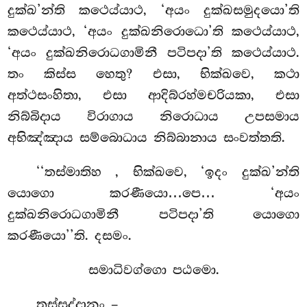
දුක්ඛ’න්ති කථෙය්යාථ, ‘අයං දුක්ඛසමුදයො’ති
කථෙය්යාථ, ‘අයං දුක්ඛනිරොධො’ති කථෙය්යාථ,
‘අයං දුක්ඛනිරොධගාමිනී පටිපදා’ති කථෙය්යාථ.
තං කිස්ස හෙතු? එසා, භික්ඛවෙ, කථා
අත්ථසංහිතා, එසා ආදිබ්රහ්මචරියකා, එසා
නිබ්බිදාය විරාගාය නිරොධාය උපසමාය
අභිඤ්ඤාය සම්බොධාය නිබ්බානාය සංවත්තති.
‘‘තස්මාතිහ
, භික්ඛවෙ, ‘ඉදං දුක්ඛ’න්ති
යොගො කරණීයො…පෙ… ‘අයං
දුක්ඛනිරොධගාමිනී පටිපදා’ති යොගො
කරණීයො’’ති. දසමං.
සමාධිවග්ගො පඨමො.
තස්සුද්දානං –