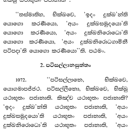
‘‘තස්මාතිහ, භික්ඛවෙ, ‘ඉදං දුක්ඛ’න්ති
යොගො කරණීයො, ‘අයං දුක්ඛසමුදයො’ති
යොගො කරණීයො, ‘අයං දුක්ඛනිරොධො’ති
යොගො කරණීයො, ‘අයං දුක්ඛනිරොධගාමිනී
පටිපදා’ති යොගො කරණීයො’’ති. පඨමං.
2. පටිසල්ලානසුත්තං
. ‘‘පටිසල්ලානෙ, භික්ඛවෙ,
1072
යොගමාපජ්ජථ. පටිසල්ලීනො, භික්ඛවෙ, භික්ඛු
යථාභූතං පජානාති. කිඤ්ච යථාභූතං පජානාති?
‘ඉදං දුක්ඛ’න්ති යථාභූතං පජානාති, ‘අයං
දුක්ඛසමුදයො’ති යථාභූතං පජානාති, ‘අයං
දුක්ඛනිරොධො’ති යථාභූතං පජානාති, ‘අයං