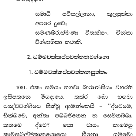
සමාධි
පටිසල්ලානා, කුලපුත්තා
අපරෙ දුවෙ;
සමණබ්රාහ්මණා විතක්කං, චින්තා
විග්ගාහිකා කථාති.
2. ධම්මචක්කප්පවත්තනවග්ගො
1. ධම්මචක්කප්පවත්තනසුත්තං
. එකං
සමයං භගවා බාරාණසියං විහරති
1081
ඉසිපතනෙ මිගදායෙ. තත්ර
ඛො භගවා
පඤ්චවග්ගියෙ භික්ඛූ ආමන්තෙසි – ‘‘ද්වෙමෙ,
භික්ඛවෙ, අන්තා පබ්බජිතෙන
න සෙවිතබ්බා.
කතමෙ ද්වෙ? යො චායං කාමෙසු
කාමසුඛල්ලිකානුයොගො හීනො ගම්මො