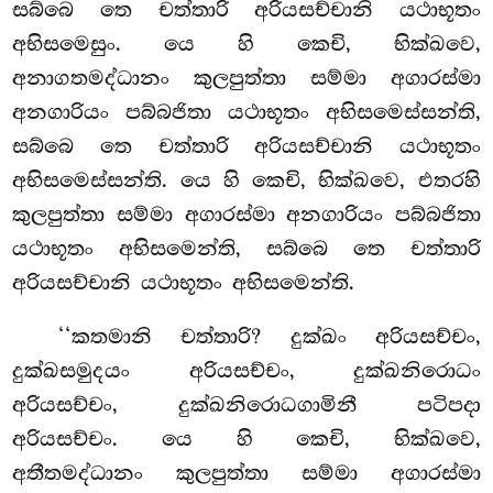
සබ්බෙ තෙ චත්තාරි අරියසච්චානි යථාභූතං
අභිසමෙසුං. යෙ හි කෙචි, භික්ඛවෙ,
අනාගතමද්ධානං කුලපුත්තා සම්මා අගාරස්මා
අනගාරියං පබ්බජිතා
යථාභූතං
අභිසමෙස්සන්ති,
සබ්බෙ තෙ චත්තාරි අරියසච්චානි යථාභූතං
අභිසමෙස්සන්ති. යෙ හි කෙචි, භික්ඛවෙ, එතරහි
කුලපුත්තා සම්මා අගාරස්මා අනගාරියං පබ්බජිතා
යථාභූතං අභිසමෙන්ති, සබ්බෙ තෙ චත්තාරි
අරියසච්චානි යථාභූතං අභිසමෙන්ති.
‘‘කතමානි චත්තාරි? දුක්ඛං අරියසච්චං,
දුක්ඛසමුදයං අරියසච්චං, දුක්ඛනිරොධං
අරියසච්චං, දුක්ඛනිරොධගාමිනී පටිපදා
අරියසච්චං. යෙ හි කෙචි, භික්ඛවෙ,
අතීතමද්ධානං කුලපුත්තා සම්මා අගාරස්මා