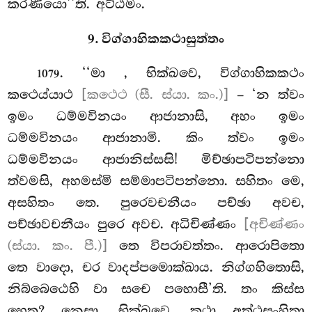
කරණීයො’’ති. අට්ඨමං.
9. විග්ගාහිකකථාසුත්තං
. ‘‘මා
, භික්ඛවෙ, විග්ගාහිකකථං
1079
කථෙය්යාථ
[කථෙථ (සී. ස්යා. කං.)]
– ‘න ත්වං
ඉමං ධම්මවිනයං ආජානාසි, අහං ඉමං
ධම්මවිනයං ආජානාමි. කිං ත්වං ඉමං
ධම්මවිනයං ආජානිස්සසි! මිච්ඡාපටිපන්නො
ත්වමසි, අහමස්මි සම්මාපටිපන්නො. සහිතං මෙ,
අසහිතං තෙ. පුරෙවචනීයං පච්ඡා අවච,
පච්ඡාවචනීයං පුරෙ අවච. අධිචිණ්ණං
[අචිණ්ණං
(ස්යා. කං. පී.)]
තෙ විපරාවත්තං. ආරොපිතො
තෙ වාදො, චර වාදප්පමොක්ඛාය. නිග්ගහිතොසි,
නිබ්බෙඨෙහි වා සචෙ පහොසී’ති. තං කිස්ස
හෙතු? නෙසා, භික්ඛවෙ, කථා අත්ථසංහිතා