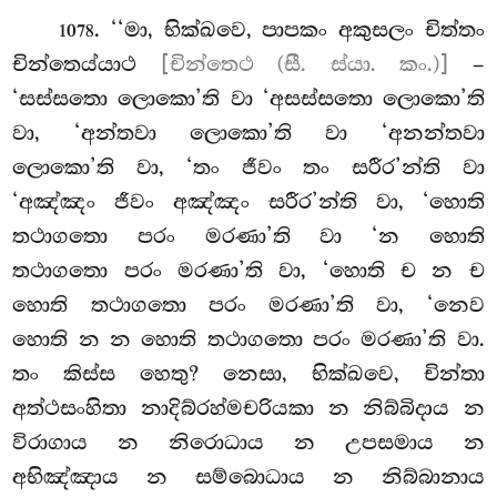
. ‘‘මා, භික්ඛවෙ, පාපකං අකුසලං චිත්තං
1078
චින්තෙය්යාථ
[චින්තෙථ (සී. ස්යා. කං.)]
–
‘සස්සතො ලොකො’ති වා ‘අසස්සතො ලොකො’ති
වා, ‘අන්තවා ලොකො’ති වා ‘අනන්තවා
ලොකො’ති වා, ‘තං ජීවං තං සරීර’න්ති වා
‘අඤ්ඤං ජීවං අඤ්ඤං සරීර’න්ති වා, ‘හොති
තථාගතො පරං මරණා’ති වා ‘න හොති
තථාගතො පරං මරණා’ති වා, ‘හොති ච න ච
හොති
තථාගතො පරං මරණා’ති වා, ‘නෙව
හොති න න හොති තථාගතො පරං මරණා’ති වා.
තං කිස්ස හෙතු? නෙසා, භික්ඛවෙ, චින්තා
අත්ථසංහිතා නාදිබ්රහ්මචරියකා න නිබ්බිදාය න
විරාගාය න නිරොධාය න උපසමාය
න
අභිඤ්ඤාය න සම්බොධාය න නිබ්බානාය