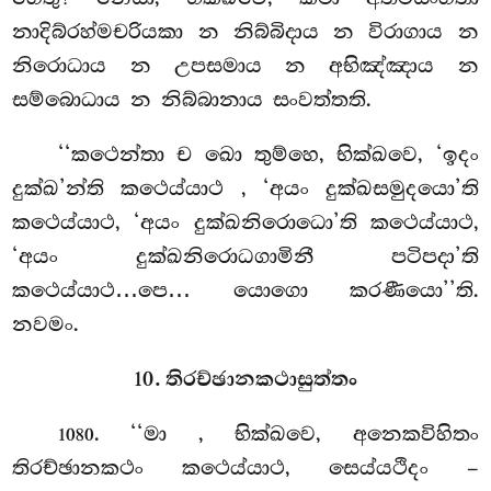
නාදිබ්රහ්මචරියකා න නිබ්බිදාය න විරාගාය න
නිරොධාය න උපසමාය න අභිඤ්ඤාය න
සම්බොධාය න නිබ්බානාය සංවත්තති.
‘‘කථෙන්තා ච ඛො තුම්හෙ, භික්ඛවෙ, ‘ඉදං
දුක්ඛ’න්ති කථෙය්යාථ
, ‘අයං දුක්ඛසමුදයො’ති
කථෙය්යාථ, ‘අයං දුක්ඛනිරොධො’ති කථෙය්යාථ,
‘අයං දුක්ඛනිරොධගාමිනී පටිපදා’ති
කථෙය්යාථ…පෙ… යොගො කරණීයො’’ති.
නවමං.
10. තිරච්ඡානකථාසුත්තං
. ‘‘මා
, භික්ඛවෙ, අනෙකවිහිතං
1080
තිරච්ඡානකථං කථෙය්යාථ, සෙය්යථිදං –