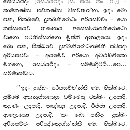
සෙය්යථිදං
[සෙය්යථීදං (සී. ස්යා. කං. පී.)]
–
කාමතණ්හා, භවතණ්හා, විභවතණ්හා. ඉදං ඛො
පන, භික්ඛවෙ, දුක්ඛනිරොධං අරියසච්චං – යො
තස්සායෙව තණ්හාය අසෙසවිරාගනිරොධො
චාගො පටිනිස්සග්ගො මුත්ති අනාලයො. ඉදං
ඛො පන, භික්ඛවෙ, දුක්ඛනිරොධගාමිනී පටිපදා
අරියසච්චං – අයමෙව අරියො අට්ඨඞ්ගිකො
මග්ගො, සෙය්යථිදං – සම්මාදිට්ඨි…පෙ…
සම්මාසමාධි.
‘‘‘ඉදං දුක්ඛං අරියසච්ච’න්ති මෙ, භික්ඛවෙ,
පුබ්බෙ අනනුස්සුතෙසු ධම්මෙසු චක්ඛුං උදපාදි,
ඤාණං උදපාදි, පඤ්ඤා උදපාදි, විජ්ජා උදපාදි,
ආලොකො උදපාදි. ‘තං ඛො පනිදං දුක්ඛං
අරියසච්චං පරිඤ්ඤෙය්ය’න්ති මෙ, භික්ඛවෙ,