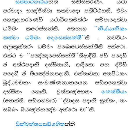
සප්පාටිහාරිය
න්ති සනිස්සරණං. යථා
පරවාදං භඤ්ජිත්වා සකවාදො පතිට්ඨහති, එවං
හෙතුදාහරණෙහි යථාධිගතමත්ථං සම්පාදෙත්වා
ධම්මං කථෙස්සන්ති. තෙනාහ
‘‘නිය්යානිකං
කත්වා ධම්මං දෙසෙස්සන්තී’’
ති
, නවවිධං
ලොකුත්තරං ධම්මං පබොධෙස්සන්තීති අත්ථො.
එත්ථ ච ‘‘පඤ්ඤපෙස්සන්තී’’තිආදීහි ඡහි පදෙහි
ඡ අත්ථපදානි දස්සිතානි, ආදිතො පන ද්වීහි
පදෙහි ඡ බ්යඤ්ජනපදානි. එත්තාවතා තෙපිටකං
බුද්ධවචනං සංවණ්ණනානයෙන සඞ්ගහෙත්වා
දස්සිතං හොති. වුත්තඤ්හෙතං
නෙත්තියං
(නෙත්ති. සඞ්ගහවාර) ‘‘ද්වාදස පදානි සුත්තං, තං
සබ්බං බ්යඤ්ජනඤ්ච අත්ථො චා’’ති.
සික්ඛත්තයසඞ්ගහිත
න්ති