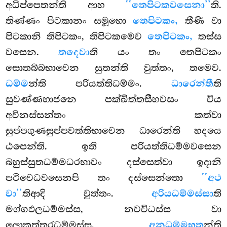
අධිප්පෙතන්ති ආහ
‘‘තෙපිටකවසෙනා’’
ති.
තිණ්ණං පිටකානං සමූහො
තෙපිටකං,
තීණි වා
පිටකානි තිපිටකං, තිපිටකමෙව
තෙපිටකං,
තස්ස
වසෙන.
තදෙවා
ති යං තං තෙපිටකං
සොතබ්බභාවෙන සුතන්ති වුත්තං, තමෙව.
ධම්ම
න්ති පරියත්තිධම්මං.
ධාරෙන්තී
ති
සුවණ්ණභාජනෙ පක්ඛිත්තසීහවසං විය
අවිනස්සන්තං කත්වා
සුප්පගුණසුප්පවත්තිභාවෙන ධාරෙන්ති හදයෙ
ඨපෙන්ති. ඉති පරියත්තිධම්මවසෙන
බහුස්සුතධම්මධරභාවං දස්සෙත්වා ඉදානි
පටිවෙධවසෙනපි තං දස්සෙන්තො
‘‘අථ
වා’’
තිආදි වුත්තං.
අරියධම්මස්සා
ති
මග්ගඵලධම්මස්ස, නවවිධස්ස වා
ලොකුත්තරධම්මස්ස.
අනුධම්මභූත
න්ති