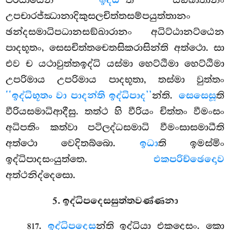
‘‘ඉද්ධී’’
උපචාරජ්ඣානාදිකුසලචිත්තසම්පයුත්තානං
ඡන්දසමාධිපධානසඞ්ඛාරානං අධිට්ඨානට්ඨෙන
පාදභූතං, සෙසචිත්තචෙතසිකරාසින්ති අත්ථො. සා
එව ච යථාවුත්තඉද්ධි යස්මා හෙට්ඨිමා හෙට්ඨිමා
උපරිමාය උපරිමාය පාදභූතා, තස්මා වුත්තං
‘‘ඉද්ධිභූතං වා පාදන්ති ඉද්ධිපාද’’
න්ති.
සෙසෙසූ
ති
වීරියසමාධිආදීසු. තත්ථ හි වීරියං චිත්තං වීමංසං
අධිපතිං කත්වා පටිලද්ධසමාධි වීමංසාසමාධීති
අත්ථො වෙදිතබ්බො.
ඉධා
ති ඉමස්මිං
ඉද්ධිපාදසංයුත්තෙ.
එකපරිච්ඡෙදොව
අත්ථනිද්දෙසො.
5. ඉද්ධිපදෙසසුත්තවණ්ණනා
.
ඉද්ධිපදෙස
න්ති ඉද්ධියා එකදෙසං. කො
817