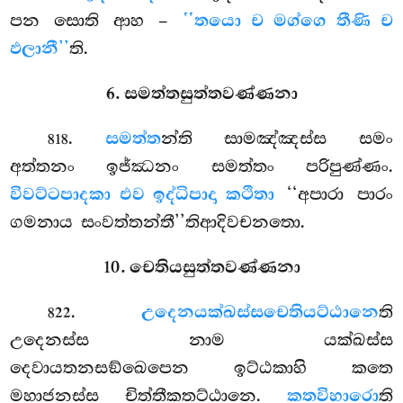
පන සොති ආහ –
‘‘තයො ච මග්ගෙ තීණි ච
ඵලානී’’
ති.
6. සමත්තසුත්තවණ්ණනා
.
සමත්ත
න්ති සාමඤ්ඤස්ස සමං
818
අත්තනං ඉජ්ඣනං සමත්තං පරිපුණ්ණං.
විවට්ටපාදකා එව ඉද්ධිපාදා කථිතා
‘‘අපාරා පාරං
ගමනාය සංවත්තන්තී’’තිආදිවචනතො.
10. චෙතියසුත්තවණ්ණනා
.
උදෙනයක්ඛස්ස
චෙතියට්ඨානෙ
ති
822
උදෙනස්ස නාම යක්ඛස්ස
දෙවායතනසඞ්ඛෙපෙන ඉට්ඨකාහි කතෙ
මහාජනස්ස චිත්තීකතට්ඨානෙ.
කතවිහාරො
ති