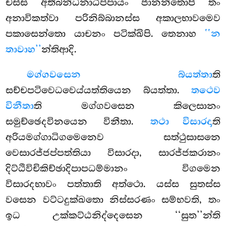
චස්ස අතිබන්ධනාධිප්පායං
ජානන්තොපි තං
අනාවිකත්වා පරිනිබ්බානස්ස අකාලභාවමෙව
පකාසෙන්තො යාචනං පටික්ඛිපි. තෙනාහ
‘‘න
තාවාහ’’
න්තිආදි.
මග්ගවසෙන බ්යත්තා
ති
සච්චපටිවෙධවෙය්යත්තියෙන බ්යත්තා.
තථෙව
විනීතා
ති මග්ගවසෙන කිලෙසානං
සමුච්ඡෙදවිනයෙන විනීතා.
තථා විසාරදා
ති
අරියමග්ගාධිගමෙනෙව සත්ථුසාසනෙ
වෙසාරජ්ජප්පත්තියා විසාරදා, සාරජ්ජකරානං
දිට්ඨිවිචිකිච්ඡාදිපාපධම්මානං විගමෙන
විසාරදභාවං පත්තාති අත්ථො. යස්ස සුතස්ස
වසෙන වට්ටදුක්ඛතො නිස්සරණං සම්භවති, තං
ඉධ උක්කට්ඨනිද්දෙසෙන ‘‘සුත’’න්ති