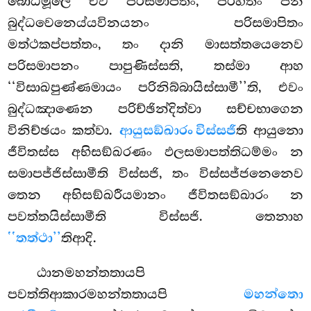
බොධිමූලෙ එව පරිසමාපිතං, පරහිතං පන
බුද්ධවෙනෙය්යවිනයනං පරිසමාපිතං
මත්ථකප්පත්තං, තං දානි මාසත්තයෙනෙව
පරිසමාපනං පාපුණිස්සති, තස්මා ආහ
‘‘විසාඛපුණ්ණමායං පරිනිබ්බායිස්සාමී’’ති, එවං
බුද්ධඤාණෙන පරිච්ඡින්දිත්වා සච්චභාගෙන
විනිච්ඡයං කත්වා.
ආයුසඞ්ඛාරං විස්සජී
ති ආයුනො
ජීවිතස්ස අභිසඞ්ඛරණං ඵලසමාපත්තිධම්මං න
සමාපජ්ජිස්සාමීති විස්සජි, තං විස්සජ්ජනෙනෙව
තෙන අභිසඞ්ඛරීයමානං ජීවිතසඞ්ඛාරං න
පවත්තයිස්සාමීති විස්සජි. තෙනාහ
‘‘තත්ථා’’
තිආදි.
ඨානමහන්තතායපි
පවත්තිආකාරමහන්තතායපි
මහන්තො