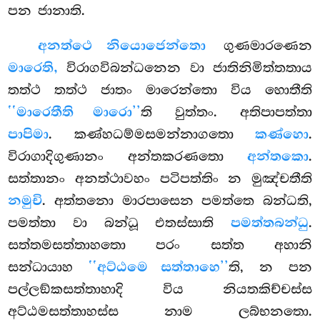
පන ජානාති.
අනත්ථෙ නියොජෙන්තො
ගුණමාරණෙන
මාරෙති,
විරාගවිබන්ධනෙන වා ජාතිනිමිත්තතාය
තත්ථ තත්ථ ජාතං මාරෙන්තො විය හොතීති
‘‘මාරෙතීති මාරො’’
ති වුත්තං. අතිපාපත්තා
පාපිමා
. කණ්හධම්මසමන්නාගතො
කණ්හො
.
විරාගාදිගුණානං අන්තකරණතො
අන්තකො
.
සත්තානං අනත්ථාවහං පටිපත්තිං න මුඤ්චතීති
නමුචි
. අත්තනො මාරපාසෙන පමත්තෙ බන්ධති,
පමත්තා වා බන්ධූ එතස්සාති
පමත්තබන්ධු
.
සත්තමසත්තාහතො පරං සත්ත
අහානි
සන්ධායාහ
‘‘අට්ඨමෙ සත්තාහෙ’’
ති, න පන
පල්ලඞ්කසත්තාහාදි විය නියතකිච්චස්ස
අට්ඨමසත්තාහස්ස නාම ලබ්භනතො.