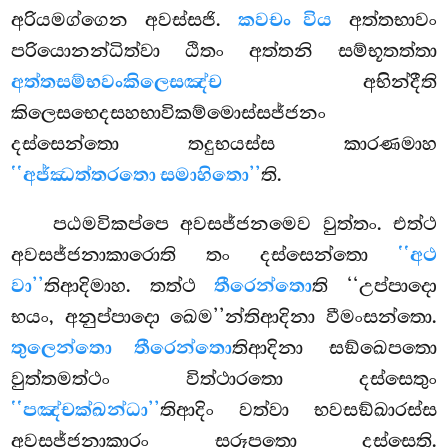
අරියමග්ගෙන අවස්සජි.
කවචං විය
අත්තභාවං
පරියොනන්ධිත්වා ඨිතං අත්තනි සම්භූතත්තා
අත්තසම්භවං
කිලෙසඤ්ච
අභින්දීති
කිලෙසභෙදසහභාවිකම්මොස්සජ්ජනං
දස්සෙන්තො තදුභයස්ස කාරණමාහ
‘‘අජ්ඣත්තරතො සමාහිතො’’
ති.
පඨමවිකප්පෙ අවසජ්ජනමෙව වුත්තං. එත්ථ
අවසජ්ජනාකාරොති තං දස්සෙන්තො
‘‘අථ
වා’’
තිආදිමාහ. තත්ථ
තීරෙන්තො
ති ‘‘උප්පාදො
භයං, අනුප්පාදො ඛෙම’’න්තිආදිනා වීමංසන්තො.
තුලෙන්තො තීරෙන්තො
තිආදිනා සඞ්ඛෙපතො
වුත්තමත්ථං විත්ථාරතො දස්සෙතුං
‘‘පඤ්චක්ඛන්ධා’’
තිආදිං වත්වා භවසඞ්ඛාරස්ස
අවසජ්ජනාකාරං සරූපතො දස්සෙති.