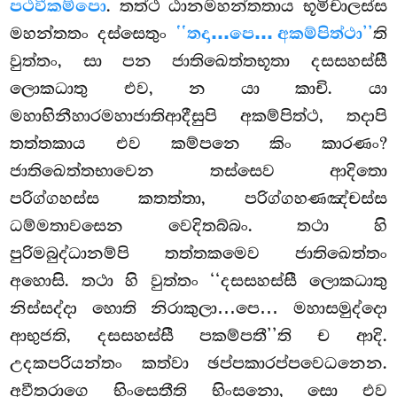
පථවීකම්පො
. තත්ථ ඨානමහන්තතාය භූමිචාලස්ස
මහන්තතං දස්සෙතුං
‘‘තදා…පෙ… අකම්පිත්ථා’’
ති
වුත්තං, සා පන ජාතිඛෙත්තභූතා දසසහස්සී
ලොකධාතු එව, න යා කාචි. යා
මහාභිනීහාරමහාජාතිආදීසුපි අකම්පිත්ථ, තදාපි
තත්තකාය එව කම්පනෙ කිං කාරණං?
ජාතිඛෙත්තභාවෙන තස්සෙව ආදිතො
පරිග්ගහස්ස කතත්තා, පරිග්ගහණඤ්චස්ස
ධම්මතාවසෙන වෙදිතබ්බං. තථා හි
පුරිමබුද්ධානම්පි තත්තකමෙව ජාතිඛෙත්තං
අහොසි. තථා හි වුත්තං ‘‘දසසහස්සී ලොකධාතු
නිස්සද්දා හොති නිරාකුලා…පෙ… මහාසමුද්දො
ආභුජති, දසසහස්සී පකම්පතී’’ති ච ආදි.
උදකපරියන්තං කත්වා ඡප්පකාරප්පවෙධනෙන.
අවීතරාගෙ භිංසෙතීති භිංසනො, සො එව