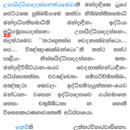
උපායිද්ධිපාදදස්සනත්ථමෙවා
ති ඡන්දාදිකෙ ධුරෙ
ජෙට්ඨකෙ පුබ්බඞ්ගමෙ කත්වා නිබ්බත්තිතසමාධි
ඡන්දාධිපතිසමාධීති ඡන්දාදීනං ඉද්ධියා
අධිගමූපායදස්සනං උපායිද්ධිපාදදස්සනං,
📜
තදත්ථමෙව ‘‘තථාභූතස්ස වෙදනාක්ඛන්ධො…
පෙ… විඤ්ඤාණක්ඛන්ධො’’ති තත්ථ තත්ථ
පාළියං නිස්සයිද්ධිපාදදස්සනං කතං
ඡන්දාදිවිසිට්ඨානංයෙව වෙදනාක්ඛන්ධාදීනං
අධිප්පෙතත්තා. එවඤ්චෙතං සම්පටිච්ඡිතබ්බං,
අඤ්ඤථා කෙවලං ඉද්ධිසම්පයුත්තානංයෙව
ඛන්ධානං වසෙන ඉද්ධිපාදභාවෙ ගය්හමානෙ
තෙසං චතුබ්බිධතා න හොති
විසෙසකාරණභාවතොති අධිප්පායො.
කෙචී
ති උත්තරවිහාරවාසිනො.