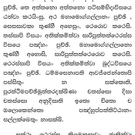
පුච්ඡි, තෙ අත්තනො අත්තනො පටිසම්භිදාවිසයෙ
ඨත්වා කථයිංසු. අථ මහාමොග්ගල්ලානං පුච්ඡි
,
සෙසසාවකා තුණ්හී අහෙසුං, ථෙරොව කථෙසි.
තස්සාපි විසයං අතික්කමිත්වා සාරිපුත්තත්ථෙරස්ස
විසයෙ පඤ්හං පුච්ඡි. මහාමොග්ගල්ලානො
තුණ්හී අහොසි, සාරිපුත්තත්ථෙරොව කථෙසි.
ථෙරස්සාපි විසයං අතික්කමිත්වා බුද්ධවිසයෙ
පඤ්හං පුච්ඡි. ධම්මසෙනාපති ආවජ්ජෙන්තොපි
පස්සිතුං න සක්කොති,
පුරත්ථිමපච්ඡිමුත්තරදක්ඛිණා චතස්සො දිසා
චතස්සො අනුදිසාති ඉතො චිතො ච
ඔලොකෙන්තො පඤ්හුප්පත්තිට්ඨානං
සල්ලක්ඛෙතුං නාසක්ඛි.
සත්ථා ථෙරස්ස කිලමනභාවං ජානිත්වා