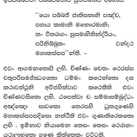
ඉසිපබ්බජ්ජං පබ්බජිතොපි ධුතධරොව අහොසි.
‘‘යො
පබ්බජී ජාතිසතානි පඤ්ච,
පහාය කාමානි මනොරමානි;
තං වීතරාගං සුසමාහිතින්ද්රියං,
පරිනිබ්බුතං වන්දථ
මහාකස්සප’’න්ති. –
එවං ආගමනතොපි ලභි. චිණ්ණං චෙතං ථෙරස්ස
චතුපරිසමජ්ඣගතො ධම්මං කථෙන්තො දස
කථාවත්ථූනි අවිජහිත්වාව කථෙතීති එවං
චිණ්ණවසිතො ලභි. ඨපෙත්වා ච සම්මාසම්බුද්ධං
අඤ්ඤො සාවකො තෙරසහි ධුතගුණෙහි
මහාකස්සපසදිසො නත්ථීති එවං ගුණාතිරෙකතො
ලභි
. ඉමිනාව නියාමෙන තෙසං තෙසං ථෙරානං
යථාලාභතො ගුණෙ කිත්තෙතුං වට්ටති.