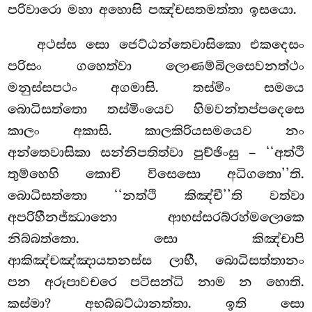
පරිවාරො මහා අහොසි පඤ්චසතමත්තා ඉසයො.
අථස්ස සො ජෙට්ඨන්තෙවාසිකො එකදෙසං
පරිසං ගහෙත්වා ලොණම්බිලසෙවනත්ථං
මනුස්සපථං අගමාසි. තස්මිං සමයෙ
බොධිසත්තො තස්මිංයෙව හිමවන්තප්පදෙසෙ
කාලං අකාසි. කාලකිරියසමයෙව නං
අන්තෙවාසිකා සන්නිපතිත්වා පුච්ඡිංසු – ‘‘අත්ථි
තුම්හෙහි කොචි විසෙසො අධිගතො’’ති.
බොධිසත්තො ‘‘නත්ථි කිඤ්චී’’ති වත්වා
අපරිහීනජ්ඣානො ආභස්සරබ්රහ්මලොකෙ
නිබ්බත්තො. සො කිඤ්චාපි
ආකිඤ්චඤ්ඤායතනස්ස ලාභී, බොධිසත්තානං
පන අරූපාවචරෙ පටිසන්ධි නාම න හොති.
කස්මා? අභබ්බට්ඨානත්තා. ඉති සො