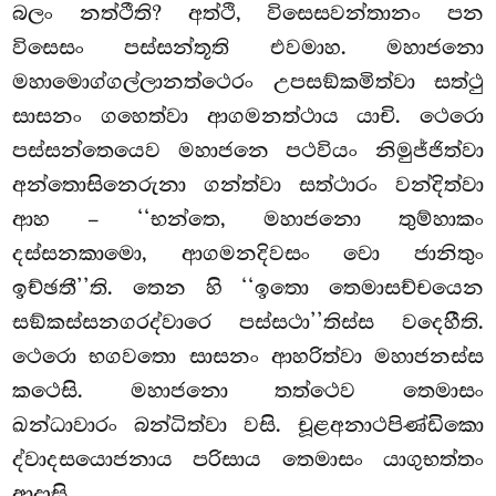
බලං නත්ථීති? අත්ථි, විසෙසවන්තානං පන
විසෙසං පස්සන්තූති එවමාහ. මහාජනො
මහාමොග්ගල්ලානත්ථෙරං උපසඞ්කමිත්වා සත්ථු
සාසනං ගහෙත්වා ආගමනත්ථාය යාචි. ථෙරො
පස්සන්තෙයෙව මහාජනෙ පථවියං නිමුජ්ජිත්වා
අන්තොසිනෙරුනා ගන්ත්වා සත්ථාරං වන්දිත්වා
ආහ – ‘‘භන්තෙ, මහාජනො තුම්හාකං
දස්සනකාමො, ආගමනදිවසං වො ජානිතුං
ඉච්ඡතී’’ති. තෙන හි ‘‘ඉතො තෙමාසච්චයෙන
සඞ්කස්සනගරද්වාරෙ පස්සථා’’තිස්ස වදෙහීති.
ථෙරො භගවතො සාසනං ආහරිත්වා මහාජනස්ස
කථෙසි. මහාජනො තත්ථෙව තෙමාසං
ඛන්ධාවාරං බන්ධිත්වා වසි. චූළඅනාථපිණ්ඩිකො
ද්වාදසයොජනාය පරිසාය තෙමාසං යාගුභත්තං
ආදාසි.