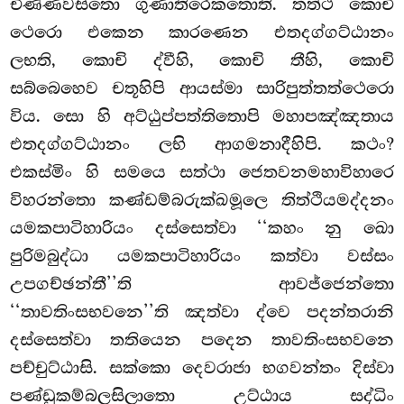
චිණ්ණවසිතො ගුණාතිරෙකතොති. තත්ථ කොචි
ථෙරො එකෙන කාරණෙන එතදග්ගට්ඨානං
ලභති, කොචි ද්වීහි, කොචි තීහි, කොචි
සබ්බෙහෙව චතූහිපි ආයස්මා සාරිපුත්තත්ථෙරො
විය. සො හි අට්ඨුප්පත්තිතොපි මහාපඤ්ඤතාය
එතදග්ගට්ඨානං ලභි ආගමනාදීහිපි. කථං?
එකස්මිං හි සමයෙ සත්ථා ජෙතවනමහාවිහාරෙ
විහරන්තො කණ්ඩම්බරුක්ඛමූලෙ තිත්ථියමද්දනං
යමකපාටිහාරියං දස්සෙත්වා ‘‘කහං නු ඛො
පුරිමබුද්ධා යමකපාටිහාරියං කත්වා වස්සං
උපගච්ඡන්තී’’ති ආවජ්ජෙන්තො
‘‘තාවතිංසභවනෙ’’ති ඤත්වා ද්වෙ පදන්තරානි
දස්සෙත්වා තතියෙන පදෙන තාවතිංසභවනෙ
පච්චුට්ඨාසි. සක්කො දෙවරාජා භගවන්තං දිස්වා
පණ්ඩුකම්බලසිලාතො උට්ඨාය සද්ධිං