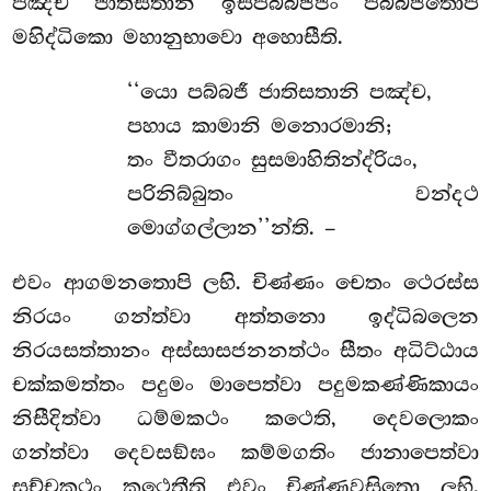
පඤ්ච ජාතිසතානි ඉසිපබ්බජ්ජං පබ්බජිතොපි
මහිද්ධිකො මහානුභාවො අහොසීති.
‘‘යො පබ්බජී ජාතිසතානි පඤ්ච,
පහාය කාමානි මනොරමානි;
තං වීතරාගං සුසමාහිතින්ද්රියං,
පරිනිබ්බුතං වන්දථ
මොග්ගල්ලාන’’න්ති. –
එවං
ආගමනතොපි ලභි. චිණ්ණං චෙතං ථෙරස්ස
නිරයං ගන්ත්වා අත්තනො ඉද්ධිබලෙන
නිරයසත්තානං අස්සාසජනනත්ථං සීතං අධිට්ඨාය
චක්කමත්තං පදුමං මාපෙත්වා පදුමකණ්ණිකායං
නිසීදිත්වා ධම්මකථං කථෙති, දෙවලොකං
ගන්ත්වා දෙවසඞ්ඝං කම්මගතිං ජානාපෙත්වා
සච්චකථං කථෙතීති එවං චිණ්ණවසිතො ලභි.