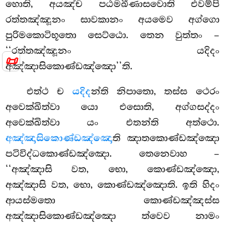
හොති, අයඤ්ච පඨමඛීණාසවොති එවම්පි
රත්තඤ්ඤූනං සාවකානං අයමෙව අග්ගො
පුරිමකොටිභූතො සෙට්ඨො. තෙන වුත්තං –
‘‘රත්තඤ්ඤූනං යදිදං
📜
අඤ්ඤාසිකොණ්ඩඤ්ඤො’’ති.
එත්ථ
ච
යදිද
න්ති නිපාතො, තස්ස ථෙරං
අවෙක්ඛිත්වා යො එසොති, අග්ගසද්දං
අවෙක්ඛිත්වා යං එතන්ති අත්ථො.
අඤ්ඤාසිකොණ්ඩඤ්ඤො
ති ඤාතකොණ්ඩඤ්ඤො
පටිවිද්ධකොණ්ඩඤ්ඤො. තෙනෙවාහ –
‘‘අඤ්ඤාසි වත, භො, කොණ්ඩඤ්ඤො,
අඤ්ඤාසි වත, භො, කොණ්ඩඤ්ඤොති. ඉති හිදං
ආයස්මතො කොණ්ඩඤ්ඤස්ස
අඤ්ඤාසිකොණ්ඩඤ්ඤො ත්වෙව නාමං