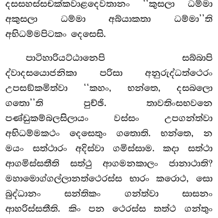
දසසහස්සචක්කවාළදෙවතානං ‘‘කුසලා ධම්මා
අකුසලා ධම්මා අබ්යාකතා ධම්මා’’ති
අභිධම්මපිටකං දෙසෙසි.
පාටිහාරියට්ඨානෙපි සබ්බාපි
ද්වාදසයොජනිකා පරිසා අනුරුද්ධත්ථෙරං
උපසඞ්කමිත්වා ‘‘කහං, භන්තෙ, දසබලො
ගතො’’ති පුච්ඡි. තාවතිංසභවනෙ
පණ්ඩුකම්බලසිලායං වස්සං උපගන්ත්වා
අභිධම්මකථං දෙසෙතුං ගතොති. භන්තෙ, න
මයං සත්ථාරං අදිස්වා ගමිස්සාම. කදා සත්ථා
ආගමිස්සතීති සත්ථු ආගමනකාලං ජානාථාති?
මහාමොග්ගල්ලානත්ථෙරස්ස භාරං කරොථ, සො
බුද්ධානං සන්තිකං ගන්ත්වා සාසනං
ආහරිස්සතීති. කිං පන ථෙරස්ස තත්ථ ගන්තුං