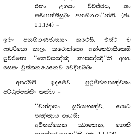
එතං උභයං විවජ්ජය, තං
සමාපත්තිසුඛං අනඞ්ගණ’’න්ති. (ජා.
1.1.134) –
ඉමං
අනඞ්ගණජාතකං කථෙසි. එත්ථ ච
ආචරියො කාලං කරොන්තො අන්තෙවාසිකෙහි
පුච්ඡිතො ‘‘නෙවසඤ්ඤී නාසඤ්ඤී’’ති ආහ.
සෙසං
වුත්තනයෙනෙව වෙදිතබ්බං.
අපරම්පි ඉදමෙව පුථුජ්ජනපඤ්චකං
අට්ඨුප්පත්තිං කත්වා –
‘‘චන්දාභං සූරියාභඤ්ච, යොධ
පඤ්ඤාය ගාධති;
අවිතක්කෙන ඣානෙන, හොති