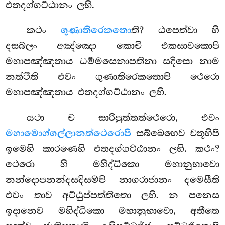
එතදග්ගට්ඨානං ලභි.
කථං
ගුණාතිරෙකතො
ති? ඨපෙත්වා හි
දසබලං අඤ්ඤො කොචි එකසාවකොපි
මහාපඤ්ඤතාය
ධම්මසෙනාපතිනා සදිසො නාම
නත්ථීති එවං ගුණාතිරෙකතොපි ථෙරො
මහාපඤ්ඤතාය එතදග්ගට්ඨානං ලභි.
යථා ච සාරිපුත්තත්ථෙරො, එවං
මහාමොග්ගල්ලානත්ථෙරොපි
සබ්බෙහෙව චතූහිපි
ඉමෙහි කාරණෙහි එතදග්ගට්ඨානං ලභි. කථං?
ථෙරො හි මහිද්ධිකො මහානුභාවො
නන්දොපනන්දසදිසම්පි නාගරාජානං දමෙසීති
එවං තාව
අට්ඨුප්පත්තිතො ලභි. න පනෙස
ඉදානෙව මහිද්ධිකො මහානුභාවො, අතීතෙ