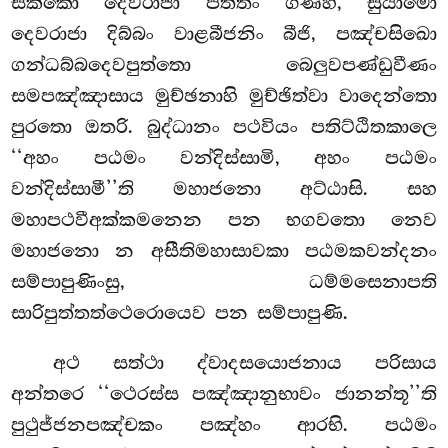
සක්කො දෙවරාජා පත්තං ගණ්හි, සුයාමො
දෙවරාජා දිබ්බං වාළබීජනිං බීජි, පඤ්චසිඛො
ගන්ධබ්බදෙවපුත්තො බෙලුවපණ්ඩුවීණං
සමපඤ්ඤාසාය මුච්ඡනාහි මුච්ඡිත්වා වාදෙන්තො
පුරතො ඔතරි. බුද්ධානං පථවියං පතිට්ඨිතකාලෙ
‘‘අහං පඨමං වන්දිස්සාමි, අහං පඨමං
වන්දිස්සාමී’’ති මහාජනො අට්ඨාසි. සහ
මහාපථවීඅක්කමනෙන පන භගවතො නෙව
මහාජනො න අසීතිමහාසාවකා පඨමකවන්දනං
සම්පාපුණිංසු, ධම්මසෙනාපති
සාරිපුත්තත්ථෙරොයෙව පන සම්පාපුණි.
අථ සත්ථා ද්වාදසයොජනාය පරිසාය
අන්තරෙ ‘‘ථෙරස්ස පඤ්ඤානුභාවං ජානන්තූ’’ති
පුථුජ්ජනපඤ්චකං පඤ්හං ආරභි. පඨමං