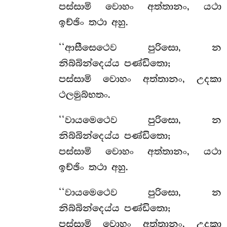
පස්සාමි වොහං අත්තානං, යථා
ඉච්ඡිං තථා අහු.
‘‘ආසීසෙථෙව පුරිසො, න
නිබ්බින්දෙය්ය පණ්ඩිතො;
පස්සාමි වොහං අත්තානං, උදකා
ථලමුබ්භතං.
‘‘වායමෙථෙව
පුරිසො, න
නිබ්බින්දෙය්ය පණ්ඩිතො;
පස්සාමි වොහං අත්තානං, යථා
ඉච්ඡිං තථා අහු.
‘‘වායමෙථෙව පුරිසො, න
නිබ්බින්දෙය්ය පණ්ඩිතො;
පස්සාමි වොහං අත්තානං, උදකා