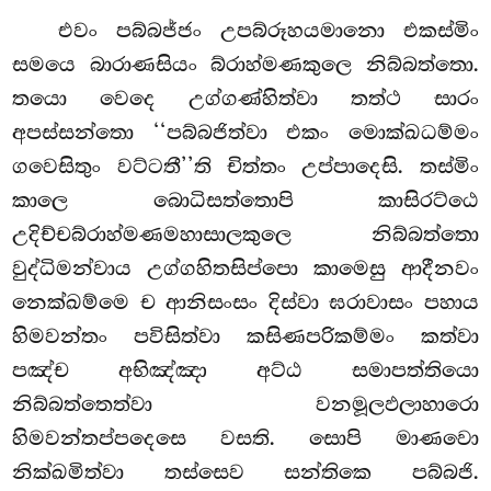
එවං
පබ්බජ්ජං උපබ්රූහයමානො එකස්මිං
සමයෙ බාරාණසියං බ්රාහ්මණකුලෙ නිබ්බත්තො.
තයො වෙදෙ උග්ගණ්හිත්වා තත්ථ සාරං
අපස්සන්තො ‘‘පබ්බජිත්වා එකං මොක්ඛධම්මං
ගවෙසිතුං වට්ටතී’’ති චිත්තං උප්පාදෙසි. තස්මිං
කාලෙ බොධිසත්තොපි කාසිරට්ඨෙ
උදිච්චබ්රාහ්මණමහාසාලකුලෙ නිබ්බත්තො
වුද්ධිමන්වාය උග්ගහිතසිප්පො කාමෙසු ආදීනවං
නෙක්ඛම්මෙ ච ආනිසංසං දිස්වා ඝරාවාසං පහාය
හිමවන්තං පවිසිත්වා කසිණපරිකම්මං කත්වා
පඤ්ච අභිඤ්ඤා අට්ඨ සමාපත්තියො
නිබ්බත්තෙත්වා වනමූලඵලාහාරො
හිමවන්තප්පදෙසෙ වසති. සොපි මාණවො
නික්ඛමිත්වා තස්සෙව සන්තිකෙ පබ්බජි.