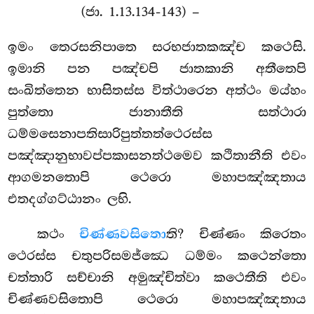
(ජා. 1.13.134-143) –
ඉමං තෙරසනිපාතෙ සරභජාතකඤ්ච කථෙසි.
ඉමානි පන පඤ්චපි ජාතකානි අතීතෙපි
සංඛිත්තෙන භාසිතස්ස විත්ථාරෙන අත්ථං මය්හං
පුත්තො ජානාතීති සත්ථාරා
ධම්මසෙනාපතිසාරිපුත්තත්ථෙරස්ස
පඤ්ඤානුභාවප්පකාසනත්ථමෙව කථිතානීති එවං
ආගමනතොපි ථෙරො මහාපඤ්ඤතාය
එතදග්ගට්ඨානං ලභි.
කථං
චිණ්ණවසිතො
ති? චිණ්ණං කිරෙතං
ථෙරස්ස චතුපරිසමජ්ඣෙ ධම්මං කථෙන්තො
චත්තාරි සච්චානි අමුඤ්චිත්වා කථෙතීති එවං
චිණ්ණවසිතොපි ථෙරො මහාපඤ්ඤතාය