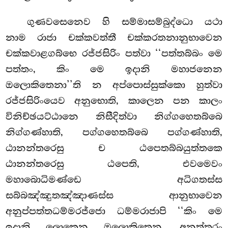
ගුණවසෙනෙව හි සම්මාසම්බුද්ධො යථා
නාම රාජා චක්කවත්තී චක්කරතනානුභාවෙන
චක්කවාළගබ්භෙ රජ්ජසිරිං පත්වා ‘‘පත්තබ්බං මෙ
පත්තං, කිං මෙ ඉදානි මහාජනෙන
ඔලොකිතෙනා’’ති න අප්පොස්සුක්කො හුත්වා
රජ්ජසිරිංයෙව අනුභොති, කාලෙන පන කාලං
විනිච්ඡයට්ඨානෙ නිසීදිත්වා නිග්ගහෙතබ්බෙ
නිග්ගණ්හාති, පග්ගහෙතබ්බෙ පග්ගණ්හාති,
ඨානන්තරෙසු ච ඨපෙතබ්බයුත්තකෙ
ඨානන්තරෙසු ඨපෙති, එවමෙවං
මහාබොධිමණ්ඩෙ අධිගතස්ස
සබ්බඤ්ඤුතඤ්ඤාණස්ස ආනුභාවෙන
අනුප්පත්තධම්මරජ්ජො ධම්මරාජාපි ‘‘කිං මෙ
ඉදානි ලොකෙන ඔලොකිතෙන, අනුත්තරං