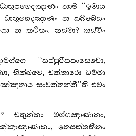
 ධාතුපභෙදඤාණං නාම ‘‘ඉමාය
ං ධාතුභෙදඤාණං න සබ්බෙසං
සො න කථිතං. කස්මා? තස්මිං
මග්ගෙ ‘‘සප්පුරිසසංසෙවො,
ො, භික්ඛවෙ, චත්තාරො ධම්මා
්ඤතාය සංවත්තන්තී’’ති එවං
? චතුන්නං මග්ගඤාණානං,
ිඤ්ඤාඤාණානං, තෙසත්තතීනං