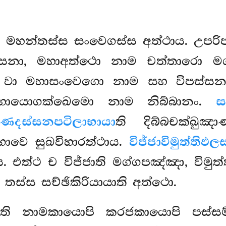
ි මහන්තස්ස සංවෙගස්ස අත්ථාය. උපර
සනා, මහාඅත්ථො නාම චත්තාරො ම
ථ වා මහාසංවෙගො නාම සහ විපස්ස
මහායොගක්ඛෙමො නාම නිබ්බානං.
ස
ාණදස්සනපටිලාභායා
ති දිබ්බචක්ඛු
භාවෙ සුඛවිහාරත්ථාය.
විජ්ජාවිමුත්තිඵල
එත්ථ ච විජ්ජාති මග්ගපඤ්ඤා, විමුත්ත
ස්ස සච්ඡිකිරියායාති අත්ථො.
ති නාමකායොපි කරජකායොපි පස්සම