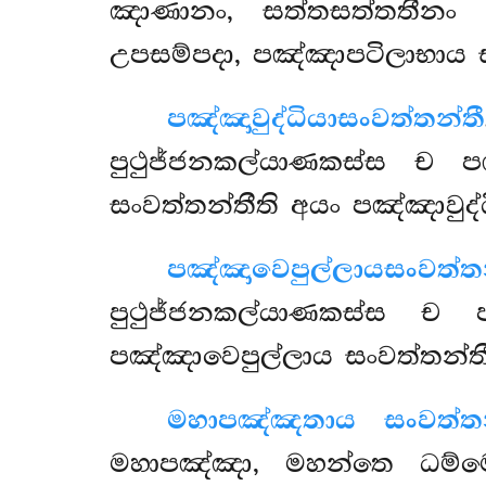
ඤාණානං, සත්තසත්තතීනං ඤ
උපසම්පදා, පඤ්ඤාපටිලාභාය 
පඤ්ඤාවුද්ධියා
සංවත්තන්තී
පුථුජ්ජනකල්යාණකස්ස ච ප
සංවත්තන්තීති අයං පඤ්ඤාවුද්ධ
පඤ්ඤාවෙපුල්ලාය
සංවත්ත
පුථුජ්ජනකල්යාණකස්ස ච
පඤ්ඤාවෙපුල්ලාය සංවත්තන්තී
මහාපඤ්ඤතාය සංවත්තන
මහාපඤ්ඤා, මහන්තෙ ධම්ම