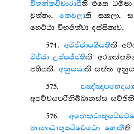
විතක්කවිචාරාපී
ති
එතෙ ධම්මා
වුත්තං.
කෙවලා
ති
සකලා, ස
හෙට්ඨා විභජිත්වා දස්සිතාව.
574
.
අවිජ්ජා
පහීයතී
ති අට
විජ්ජා උප්පජ්ජතී
ති අරහත්තමග
පහීයති.
අනුසයා
ති සත්ත අනු
575
.
පඤ්ඤාපභෙදායා
අපච්චයපරිනිබ්බානස්ස සච්ඡිකි
576
.
අනෙකධාතුපටිව
නානාධාතුපටිවෙධො හොතී
ති