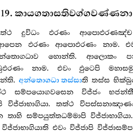
19. කායගතාසතිවග්ගවණ්ණනා
ත්ථ දුවිධං ඵරණං ආපොඵරණඤ්ච ද
 ආපෙන ඵරණං ආපොඵරණං නාම. එවං ඵ
අන්තොගධාව හොන්ති. ආලොකං පන ව
්ඛුඵරණං නාම. එවං ඵුටෙපි මහාසමුද
න්ති.
අන්තොගධා තස්සා
ති තස්ස භික
්ථ සම්පයොගවසෙන විජ්ජං භජන්තීති 
ිපි විජ්ජාභාගියා. තත්ථ විපස්සනාඤා
න තාහි සම්පයුත්තධම්මාපි විජ්ජාභාගි
 විජ්ජාභාගියාති එවං විජ්ජාපි විජ්ජාසම්