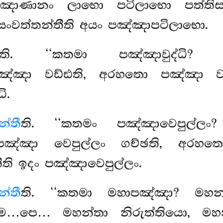
ාණානං ලාභො පටිලාභො පත්තිසම්ප
සංවත්තන්තීති අයං පඤ්ඤාපටිලාභො.
ති. ‘‘කතමා පඤ්ඤාවුද්ධි? 
ඤ්ඤා වඩ්ඪති, අරහතො පඤ්ඤා වඩ්ඪ
ි.
න්තී
ති. ‘‘කතමං පඤ්ඤාවෙපුල්ලං
 පඤ්ඤා වෙපුල්ලං ගච්ඡති, අරහත
ති ඉදං පඤ්ඤාවෙපුල්ලං.
්තී
ති. ‘‘කතමා මහාපඤ්ඤා? මහන්
ෙ…පෙ… මහන්තා නිරුත්තියො, මහන්