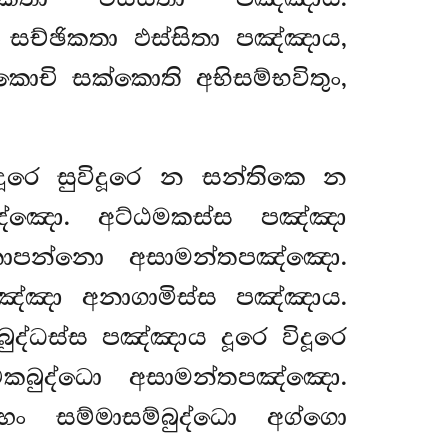
 සච්ඡිකතා ඵස්සිතා පඤ්ඤාය,
චි සක්කොති අභිසම්භවිතුං,
ූරෙ සුවිදූරෙ න සන්තිකෙ න
පඤ්ඤො. අට්ඨමකස්ස පඤ්ඤා
තාපන්නො අසාමන්තපඤ්ඤො.
ඤ්ඤා අනාගාමිස්ස පඤ්ඤාය.
්ධස්ස පඤ්ඤාය දූරෙ විදූරෙ
ෙකබුද්ධො අසාමන්තපඤ්ඤො.
 සම්මාසම්බුද්ධො අග්ගො