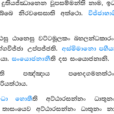
 දුතියජ්ඣානෙන වූපසම්මන්ති නාම, 
බ්බෙ නිරවසෙසාති අත්ථො.
විජ්ජාභා
්ඨසු ඨානෙසු වට්ටමූලකං බහලන්ධකාර
්ගවිජ්ජා උප්පජ්ජති.
අස්මිමානො පහීය
සයා.
සංයොජනානී
ති දස සංයොජනානි.
ති පඤ්ඤාය පභෙදගමනත
රියත්ථාය.
ෙධො හොතී
ති අට්ඨාරසන්නං ධාතූ
 තාසංයෙව අට්ඨාරසන්නං ධාතූනං 