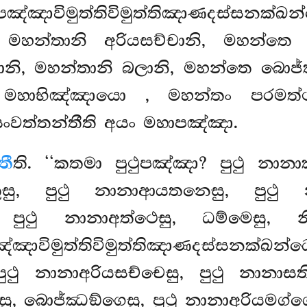
ඤ්ඤාවිමුත්තිවිමුත්තිඤාණදස්සනක්ඛන්
 මහන්තානි අරියසච්චානි, මහන්තෙ 
රියානි, මහන්තානි බලානි, මහන්තෙ බො
, මහාභිඤ්ඤායො
, මහන්තං පරමත්ථං
වත්තන්තීති අයං මහාපඤ්ඤා.
තී
ති. ‘‘කතමා පුථුපඤ්ඤා? පුථු නාන
ූසු, පුථු නානාආයතනෙසු, පුථු නාන
පුථු නානාඅත්ථෙසු, ධම්මෙසු, නිර
්ඤාවිමුත්තිවිමුත්තිඤාණදස්සනක්ඛන්ධෙ
 පුථු නානාඅරියසච්චෙසු, පුථු නානාසත
ලෙසු, බොජ්ඣඞ්ගෙසු, පුථු නානාඅරියමග