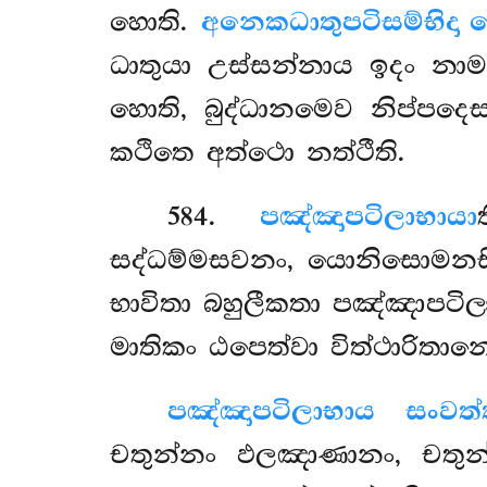
හොති.
අනෙකධාතුපටිසම්භිදා 
ධාතුයා උස්සන්නාය ඉදං න
හොති, බුද්ධානමෙව නිප්පදෙ
කථිතෙ අත්ථො නත්ථීති.
584
.
පඤ්ඤාපටිලාභායා
සද්ධම්මසවනං, යොනිසොමනසික
භාවිතා බහුලීකතා පඤ්ඤාපටි
මාතිකං ඨපෙත්වා විත්ථාරිතානෙ
පඤ්ඤාපටිලාභාය සංවත්
චතුන්නං ඵලඤාණානං, චතුන