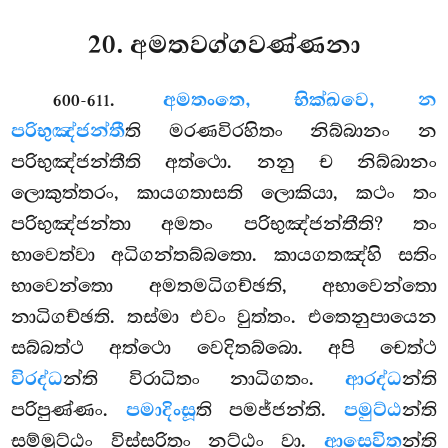
20. අමතවග්ගවණ්ණනා
.
අමතං
තෙ, භික්ඛවෙ, න
600-611
පරිභුඤ්ජන්තී
ති මරණවිරහිතං නිබ්බානං න
පරිභුඤ්ජන්තීති අත්ථො. නනු ච නිබ්බානං
ලොකුත්තරං, කායගතාසති ලොකියා, කථං තං
පරිභුඤ්ජන්තා අමතං පරිභුඤ්ජන්තීති? තං
භාවෙත්වා අධිගන්තබ්බතො. කායගතඤ්හි සතිං
භාවෙන්තො අමතමධිගච්ඡති, අභාවෙන්තො
නාධිගච්ඡති. තස්මා එවං වුත්තං. එතෙනුපායෙන
සබ්බත්ථ අත්ථො වෙදිතබ්බො. අපි චෙත්ථ
විරද්ධ
න්ති විරාධිතං නාධිගතං.
ආරද්ධ
න්ති
පරිපුණ්ණං.
පමාදිංසූ
ති පමජ්ජන්ති.
පමුට්ඨ
න්ති
සම්මුට්ඨං
විස්සරිතං නට්ඨං වා.
ආසෙවිත
න්ති