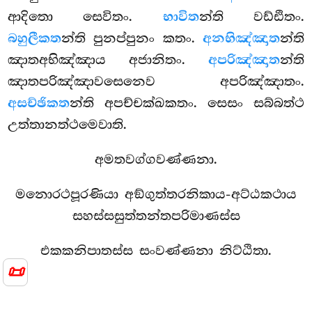
ආදිතො සෙවිතං.
භාවිත
න්ති වඩ්ඪිතං.
බහුලීකත
න්ති පුනප්පුනං කතං.
අනභිඤ්ඤාත
න්ති
ඤාතඅභිඤ්ඤාය අජානිතං.
අපරිඤ්ඤාත
න්ති
ඤාතපරිඤ්ඤාවසෙනෙව අපරිඤ්ඤාතං.
අසච්ඡිකත
න්ති අපච්චක්ඛකතං. සෙසං සබ්බත්ථ
උත්තානත්ථමෙවාති.
අමතවග්ගවණ්ණනා.
මනොරථපූරණියා අඞ්ගුත්තරනිකාය-අට්ඨකථාය
සහස්සසුත්තන්තපරිමාණස්ස
එකකනිපාතස්ස සංවණ්ණනා නිට්ඨිතා.
📜