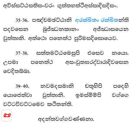
අවිස්සට්ඨසතිසංවරං ගුත්තහත්ථිඅස්සාදිසදිසං.
. පඤ්චමඡට්ඨානි
අරක්ඛිතං රක්ඛිත
න්ති
35-36
පදවසෙන බුජ්ඣනකානං අජ්ඣාසයෙන
වුත්තානි. අත්ථො පනෙත්ථ පුරිමසදිසොයෙව.
. සත්තමට්ඨමෙසුපි
එසෙව නයො.
37-38
උපමා පනෙත්ථ අසංවුතඝරද්වාරාදිවසෙන
වෙදිතබ්බා.
. නවමදසමානි චතූහිපි පදෙහි
39-40
යොජෙත්වා වුත්තානි. ඉමස්මිම්පි වග්ගෙ
වට්ටවිවට්ටමෙව කථිතන්ති.
📜
අදන්තවග්ගවණ්ණනා.