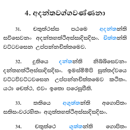
4. අදන්තවග්ගවණ්ණනා
. චතුත්ථස්ස
පඨමෙ
අදන්ත
න්ති
31
සවිසෙවනං අදන්තහත්ථිඅස්සාදිසදිසං.
චිත්ත
න්ති
වට්ටවසෙන උප්පන්නචිත්තමෙව.
. දුතියෙ
දන්ත
න්ති නිබ්බිසෙවනං
32
දන්තහත්ථිඅස්සාදිසදිසං. ඉමස්මිම්පි සුත්තද්වයෙ
වට්ටවිවට්ටවසෙන උප්පන්නචිත්තමෙව කථිතං.
යථා චෙත්ථ, එවං ඉතො පරෙසුපීති.
. තතියෙ
අගුත්ත
න්ති අගොපිතං
33
සතිසංවරරහිතං අගුත්තහත්ථිඅස්සාදිසදිසං.
. චතුත්ථෙ
ගුත්ත
න්ති ගොපිතං
34